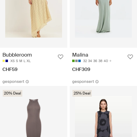
Bubbleroom
Malina
XS
S
M
L
XL
32
34
36
38
40
CHF59
CHF309
gesponsert
gesponsert
20% Deal
25% Deal