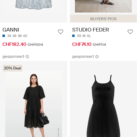
BUYERS' PICK
GANNI
STUDIO FEDER
34
36
38
40
XS
M
XL
CHF182.40
CHF74.10
CHF304
CHF114
gesponsert
gesponsert
20% Deal