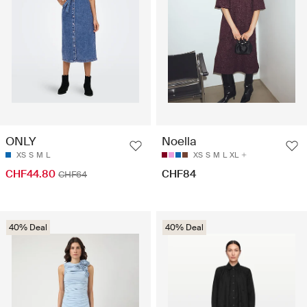
ONLY
Noella
XS
S
M
L
XS
S
M
L
XL
CHF44.80
CHF84
CHF64
40% Deal
40% Deal