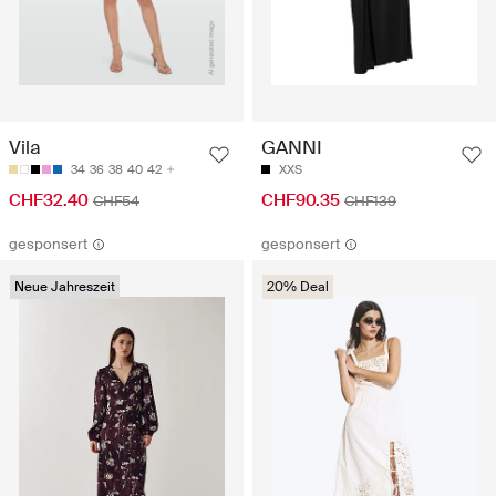
Vila
GANNI
34
36
38
40
42
XXS
CHF32.40
CHF90.35
CHF54
CHF139
gesponsert
gesponsert
Neue Jahreszeit
20% Deal