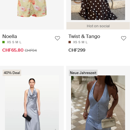
Hot on social
Noella
Twist & Tango
XS
S
M
L
XS
S
M
L
CHF65.80
CHF299
CHF94
40% Deal
Neue Jahreszeit