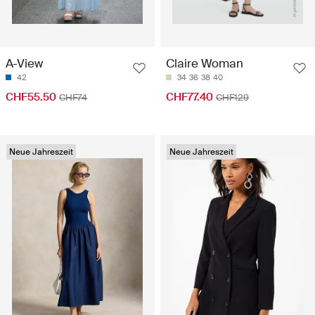
A-View
Claire Woman
42
34
36
38
40
CHF55.50
CHF77.40
CHF74
CHF129
Neue Jahreszeit
Neue Jahreszeit