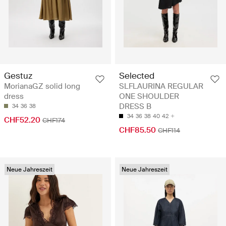
Gestuz
Selected
MorianaGZ solid long
SLFLAURINA REGULAR
dress
ONE SHOULDER
DRESS B
34
36
38
34
36
38
40
42
CHF52.20
CHF174
CHF85.50
CHF114
Neue Jahreszeit
Neue Jahreszeit