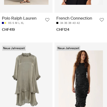
Polo Ralph Lauren
French Connection
XS
S
M
L
XL
34
36
38
40
42
CHF419
CHF124
Neue Jahreszeit
Neue Jahreszeit