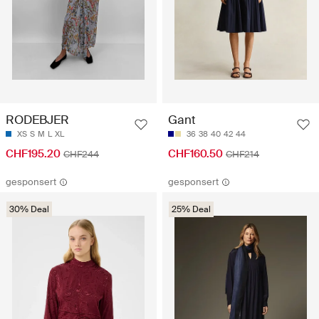
RODEBJER
Gant
XS
S
M
L
XL
36
38
40
42
44
CHF195.20
CHF160.50
CHF244
CHF214
gesponsert
gesponsert
30% Deal
25% Deal