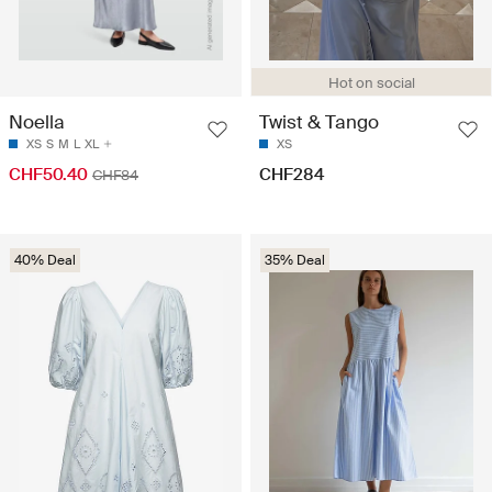
Hot on social
Noella
Twist & Tango
XS
S
M
L
XL
XS
CHF50.40
CHF284
CHF84
40% Deal
35% Deal