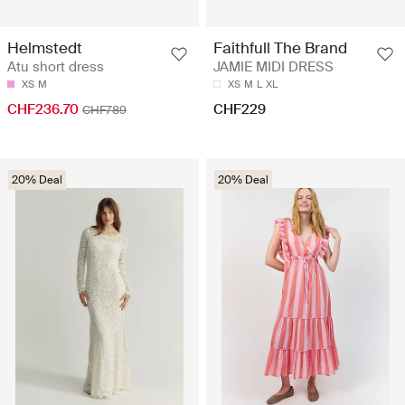
Helmstedt
Faithfull The Brand
Atu short dress
JAMIE MIDI DRESS
XS
M
XS
M
L
XL
CHF236.70
CHF229
CHF789
20% Deal
20% Deal