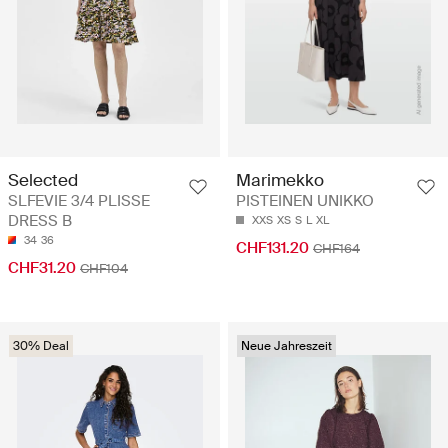
Selected
Marimekko
SLFEVIE 3/4 PLISSE
PISTEINEN UNIKKO
DRESS B
XXS
XS
S
L
XL
34
36
CHF131.20
CHF164
CHF31.20
CHF104
30% Deal
Neue Jahreszeit