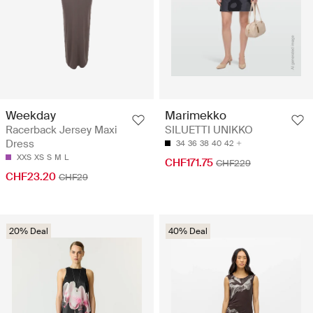
Weekday
Marimekko
Racerback Jersey Maxi
SILUETTI UNIKKO
Dress
34
36
38
40
42
XXS
XS
S
M
L
CHF171.75
CHF229
CHF23.20
CHF29
20% Deal
40% Deal