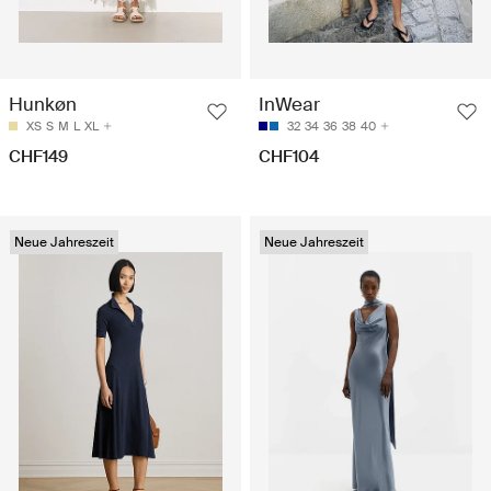
Hunkøn
InWear
XS
S
M
L
XL
32
34
36
38
40
CHF149
CHF104
Neue Jahreszeit
Neue Jahreszeit