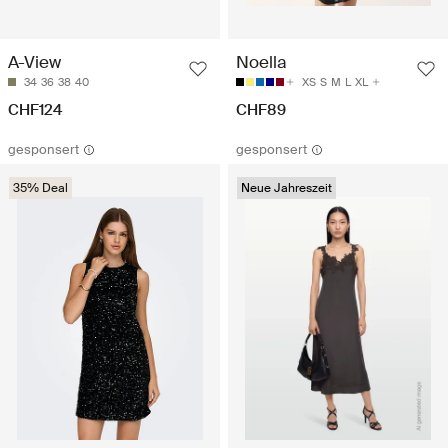
A-View
Noella
34
36
38
40
XS
S
M
L
XL
CHF124
CHF89
gesponsert
gesponsert
35% Deal
Neue Jahreszeit