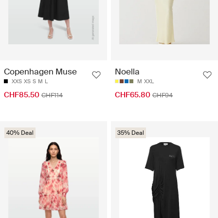
Copenhagen Muse
Noella
XXS
XS
S
M
L
M
XXL
CHF85.50
CHF65.80
CHF114
CHF94
40% Deal
35% Deal