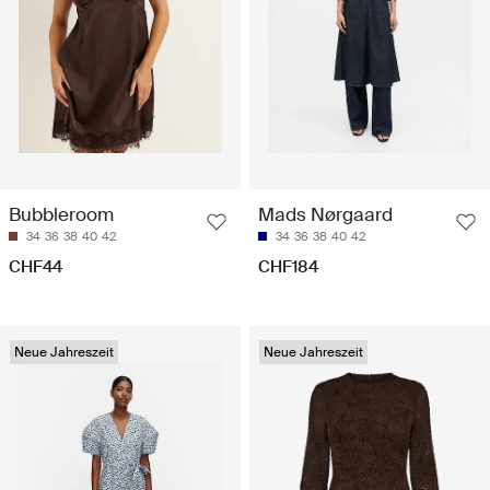
Bubbleroom
Mads Nørgaard
34
36
38
40
42
34
36
38
40
42
CHF44
CHF184
Neue Jahreszeit
Neue Jahreszeit