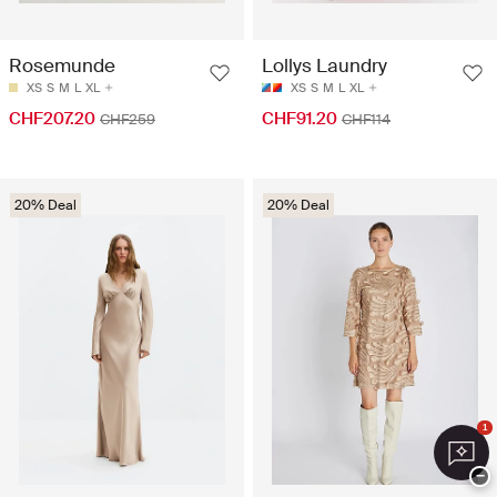
Rosemunde
Lollys Laundry
XS
S
M
L
XL
XS
S
M
L
XL
CHF207.20
CHF91.20
CHF259
CHF114
20% Deal
20% Deal
1
−