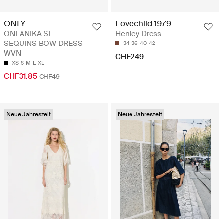
ONLY
Lovechild 1979
ONLANIKA SL
Henley Dress
SEQUINS BOW DRESS
34
36
40
42
WVN
CHF249
XS
S
M
L
XL
CHF31.85
CHF49
Neue Jahreszeit
Neue Jahreszeit