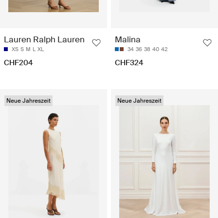
Lauren Ralph Lauren
Malina
XS
S
M
L
XL
34
36
38
40
42
CHF204
CHF324
Neue Jahreszeit
Neue Jahreszeit