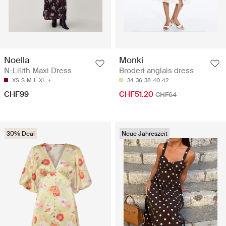
Noella
Monki
N-Lilith Maxi Dress
Broderi anglais dress
XS
S
M
L
XL
34
36
38
40
42
CHF99
CHF51.20
CHF64
30% Deal
Neue Jahreszeit