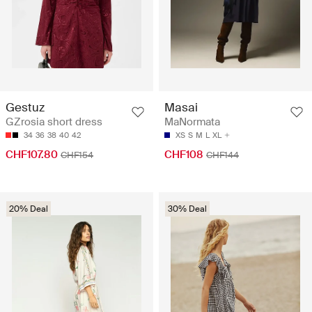
Gestuz
Masai
GZrosia short dress
MaNormata
34
36
38
40
42
XS
S
M
L
XL
CHF107.80
CHF108
CHF154
CHF144
20% Deal
30% Deal