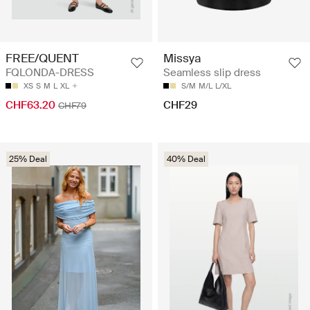
FREE/QUENT
Missya
FQLONDA-DRESS
Seamless slip dress
XS
S
M
L
XL
S/M
M/L
L/XL
CHF63.20
CHF29
CHF79
25% Deal
40% Deal