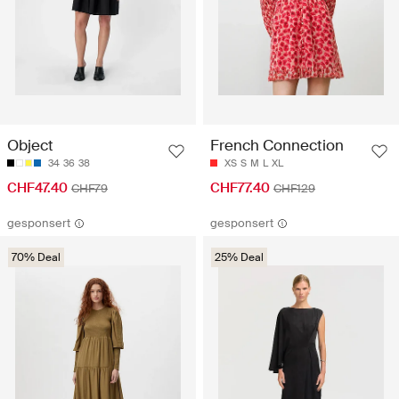
Object
French Connection
34
36
38
XS
S
M
L
XL
CHF47.40
CHF77.40
CHF79
CHF129
gesponsert
gesponsert
70% Deal
25% Deal