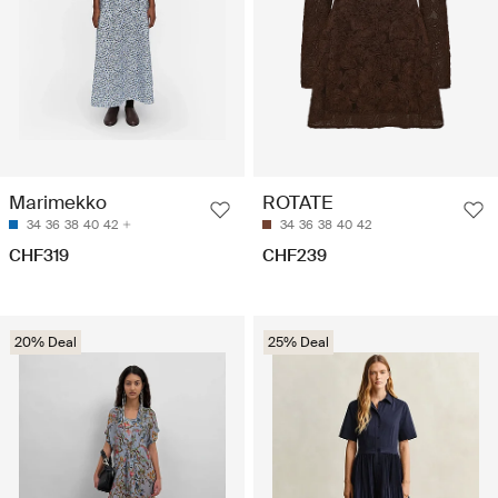
Marimekko
ROTATE
34
36
38
40
42
34
36
38
40
42
CHF319
CHF239
20% Deal
25% Deal