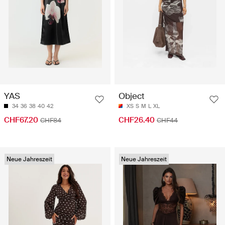
YAS
Object
34
36
38
40
42
XS
S
M
L
XL
CHF67.20
CHF26.40
CHF84
CHF44
Neue Jahreszeit
Neue Jahreszeit