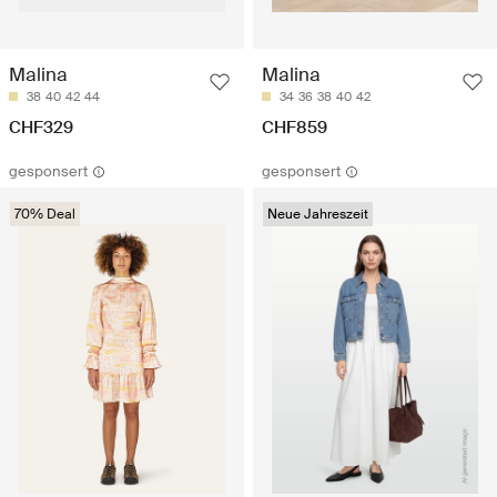
Malina
Malina
38
40
42
44
34
36
38
40
42
CHF329
CHF859
gesponsert
gesponsert
70% Deal
Neue Jahreszeit