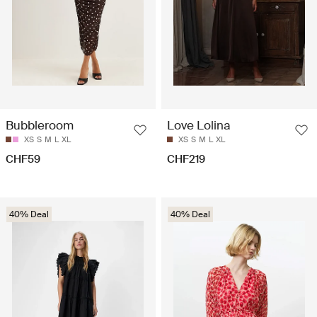
Bubbleroom
Love Lolina
XS
S
M
L
XL
XS
S
M
L
XL
CHF59
CHF219
40% Deal
40% Deal