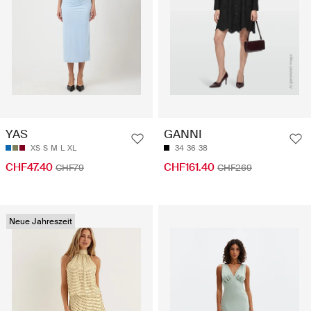
YAS
GANNI
XS
S
M
L
XL
34
36
38
CHF47.40
CHF161.40
CHF79
CHF269
Neue Jahreszeit