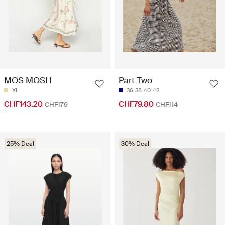
MOS MOSH
Part Two
XL
36
38
40
42
CHF143.20
CHF79.80
CHF179
CHF114
25% Deal
30% Deal