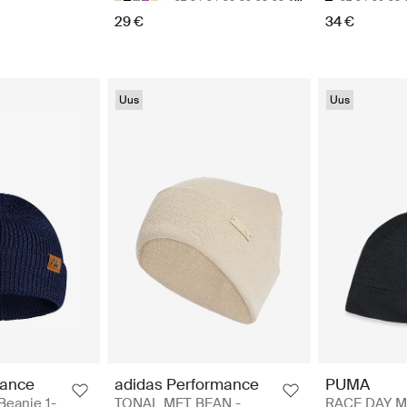
29 €
34 €
Uus
Uus
rance
adidas Performance
PUMA
Beanie 1-
TONAL MET BEAN -
RACE DAY M