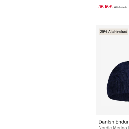
35.16 €
43.95 €
25% Allahindlust
Danish Endu
Nordic Merino 