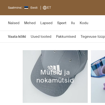
Saatmine:
Eesti
ET
Naised
Mehed
Lapsed
Sport
Ilu
Kodu
Vaata kõiki
Uued tooted
Pakkumised
Tegevuse tüüp
Mütsid ja
nokamütsid