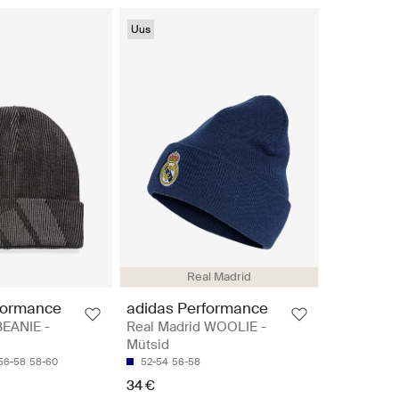
Uus
Real Madrid
formance
adidas Performance
EANIE -
Real Madrid WOOLIE -
Mütsid
56-58
58-60
52-54
56-58
34 €