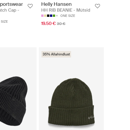
portswear
Helly Hansen
tch Cap -
HH RIB BEANIE - Mütsid
ONE SIZE
 SIZE
19.50 €
30 €
35% Allahindlust