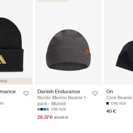
ntus
Danish Endurance
On
rmance
Nordic Merino Beanie 1-
Core Beanie 
pack - Mütsid
ONE SIZE
-60
ONE SIZE
40 €
26.37 €
43.95 €