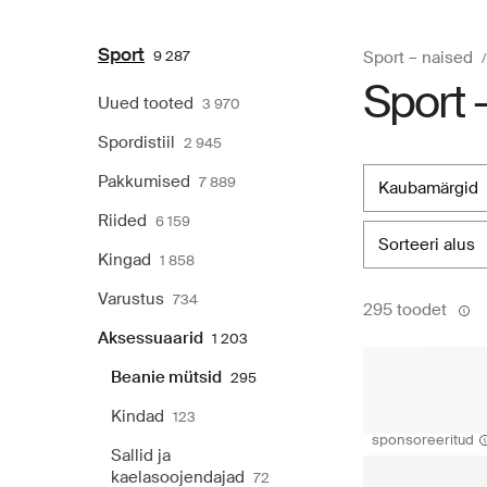
Sport
9 287
Sport – naised
Sport 
Uued tooted
3 970
Spordistiil
2 945
Pakkumised
7 889
kaubamärgid
Riided
6 159
sorteeri alus
Kingad
1 858
Varustus
734
295 toodet
Aksessuaarid
1 203
Beanie mütsid
295
Kindad
123
sponsoreeritud
Sallid ja
kaelasoojendajad
72