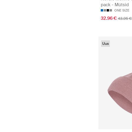
pack - Mütsid
ONE SIZE
32.96 €
43.95 €
Uus