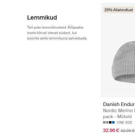
25% Allahindlust
Lemmikud
Teil pole lemmiktooteid. Klõpsake
toote kõrval olevat südant, kui
soovite selle lemmikuna salvestada.
Danish Endu
Nordic Merino 
pack - Mütsid
ONE SIZE
32.96 €
43.95 €