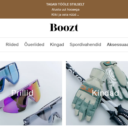
TAGASI TÖÖLE STIILSELT
Alusta uut hooaega
Kliki ja osta nüüd→
Riided
Õueriided
Kingad
Spordivahendid
Aksessuaa
Prillid
Kindad