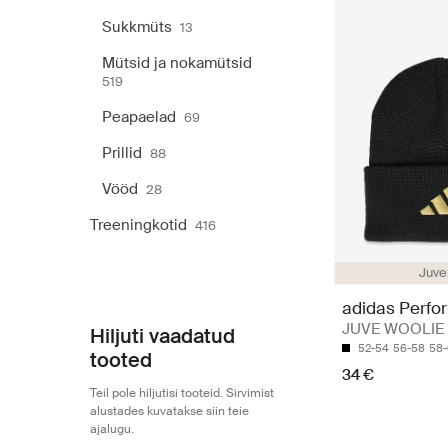
Sukkmüts
13
Mütsid ja nokamütsid
519
Peapaelad
69
Prillid
88
Vööd
28
Treeningkotid
416
Juve
adidas Perfo
JUVE WOOLIE
Hiljuti vaadatud
52-54
56-58
58
tooted
34 €
Teil pole hiljutisi tooteid. Sirvimist
alustades kuvatakse siin teie
ajalugu.