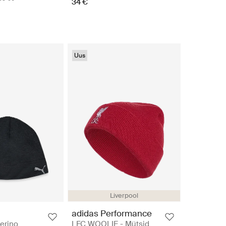
34 €
Uus
Liverpool
adidas Performance
erino
LFC WOOLIE - Mütsid