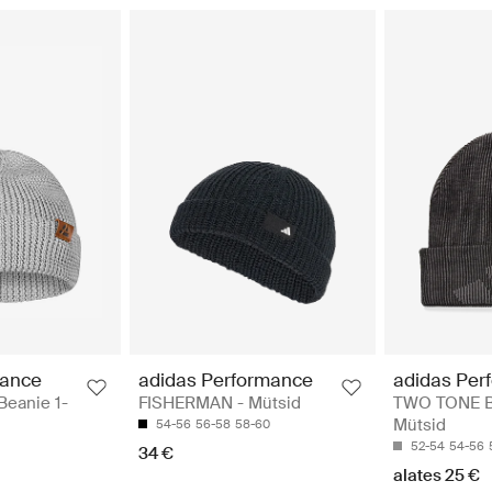
rance
adidas Performance
adidas Per
Beanie 1-
FISHERMAN - Mütsid
TWO TONE B
Mütsid
54-56
56-58
58-60
52-54
54-56
34 €
alates 25 €