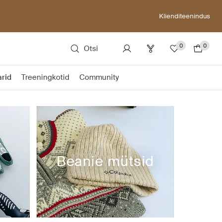
Klienditeenindus
0
0
Otsi
rid
Treeningkotid
Community
Beanie mütsid