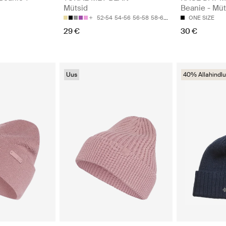
Mütsid
Beanie - Müt
52-54
54-56
56-58
58-60
ONE SIZE
29 €
30 €
Uus
40% Allahindlu