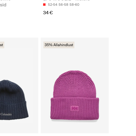
sid
52-54
56-58
58-60
34 €
st
35% Allahindlust