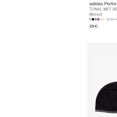
adidas Perfo
TONAL MET BE
Mütsid
52-54
29 €