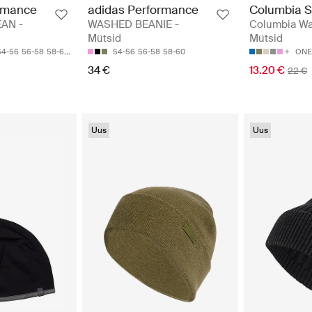
rmance
adidas Performance
Columbia S
AN -
WASHED BEANIE -
Columbia Wa
Mütsid
Mütsid
54-56
56-58
58-60
54-56
56-58
58-60
ONE
34 €
13.20 €
22 €
Uus
Uus