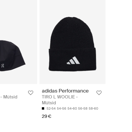
adidas Performance
- Mütsid
TIRO L WOOLIE -
Mütsid
52-54
54-56
54-60
56-58
58-60
29 €