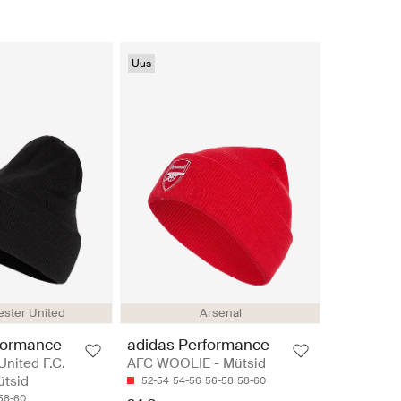
Uus
ster United
Arsenal
formance
adidas Performance
nited F.C.
AFC WOOLIE - Mütsid
tsid
52-54
54-56
56-58
58-60
58-60