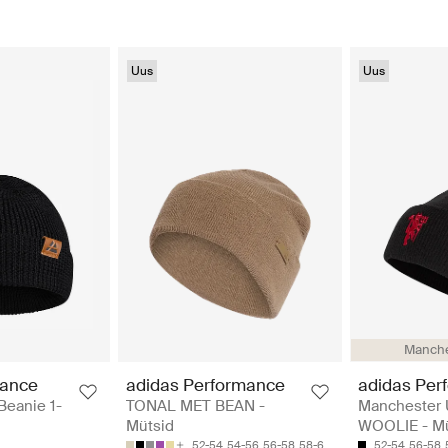
Uus
Uus
Manche
rance
adidas Performance
adidas Per
Beanie 1-
TONAL MET BEAN -
Manchester U
Mütsid
WOOLIE - Mü
52-54
54-56
56-58
58-60
52-54
56-58