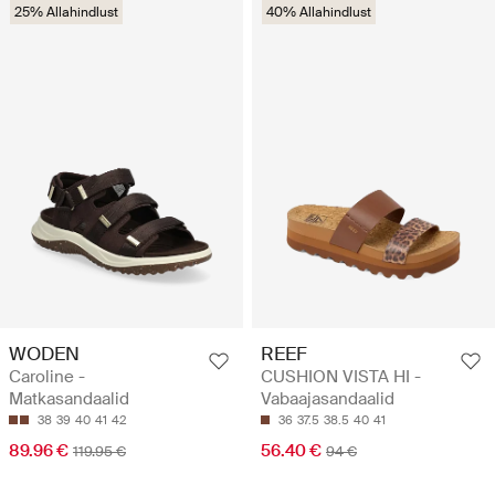
25% Allahindlust
40% Allahindlust
WODEN
REEF
Caroline -
CUSHION VISTA HI -
Matkasandaalid
Vabaajasandaalid
38
39
40
41
42
36
37.5
38.5
40
41
89.96 €
56.40 €
119.95 €
94 €