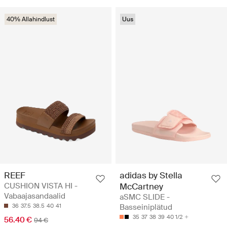
40% Allahindlust
Uus
REEF
adidas by Stella
CUSHION VISTA HI -
McCartney
Vabaajasandaalid
aSMC SLIDE -
36
37.5
38.5
40
41
Basseiniplätud
35
37
38
39
40 1/2
56.40 €
94 €