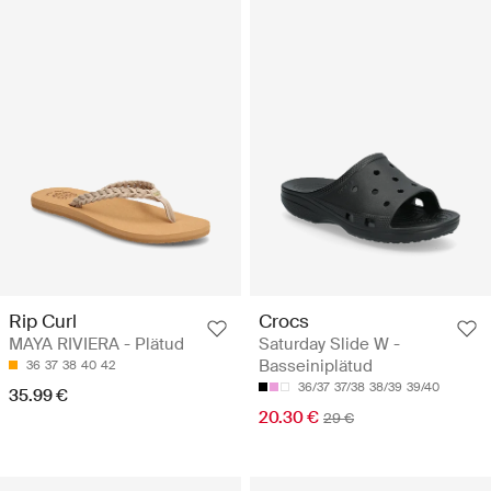
Rip Curl
Crocs
MAYA RIVIERA - Plätud
Saturday Slide W -
Basseiniplätud
36
37
38
40
42
36/37
37/38
38/39
39/40
35.99 €
20.30 €
29 €