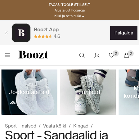
TAGASI TÖÖLE STIILSELT
Alusta uut hooaega
Kliki ja osta nüüd→
Boozt App
paigalda
4.6
0
0
M
Jooksujalatsid
Tennised
kõndi
Sport – naised
Vaata kõiki
Kingad
Sport - Sandaalid ja