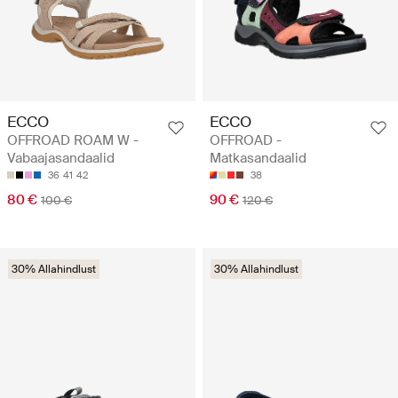
ECCO
ECCO
OFFROAD ROAM W -
OFFROAD -
Vabaajasandaalid
Matkasandaalid
36
41
42
38
80 €
90 €
100 €
120 €
30% Allahindlust
30% Allahindlust