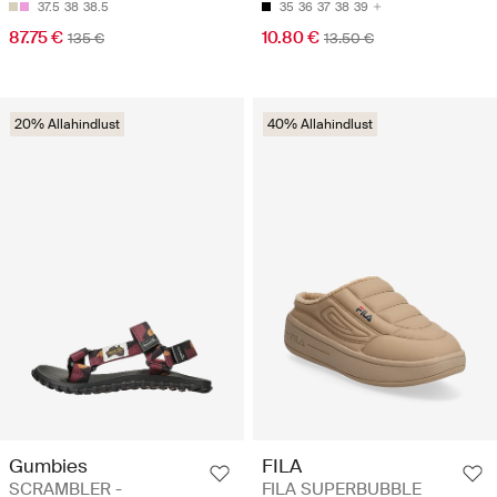
37.5
38
38.5
35
36
37
38
39
87.75 €
10.80 €
135 €
13.50 €
20% Allahindlust
40% Allahindlust
Gumbies
FILA
SCRAMBLER -
FILA SUPERBUBBLE