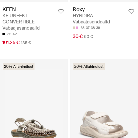
KEEN
Roxy
KE UNEEK II
HYNDIRA -
CONVERTIBLE -
Vabaajasandaalid
Vabaajasandaalid
36
37
38
39
36
42
30 €
50 €
101.25 €
135 €
20% Allahindlust
20% Allahindlust