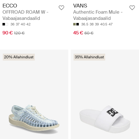
ECCO
VANS
OFFROAD ROAM W -
Authentic Foam Mule -
Vabaajasandaalid
Vabaajasandaalid
36
37
40
42
36.5
38
39
40.5
47
90 €
45 €
120 €
60 €
20% Allahindlust
35% Allahindlust