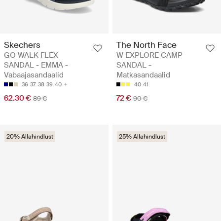
Skechers
The North Face
GO WALK FLEX
W EXPLORE CAMP
SANDAL - EMMA -
SANDAL -
Vabaajasandaalid
Matkasandaalid
36
37
38
39
40
40
41
62.30 €
72 €
89 €
90 €
20% Allahindlust
25% Allahindlust