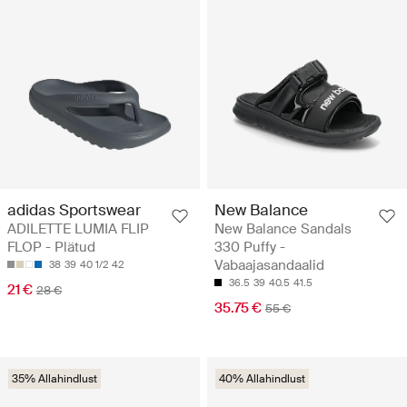
adidas Sportswear
New Balance
ADILETTE LUMIA FLIP
New Balance Sandals
FLOP - Plätud
330 Puffy -
Vabaajasandaalid
38
39
40 1/2
42
36.5
39
40.5
41.5
21 €
28 €
35.75 €
55 €
35% Allahindlust
40% Allahindlust