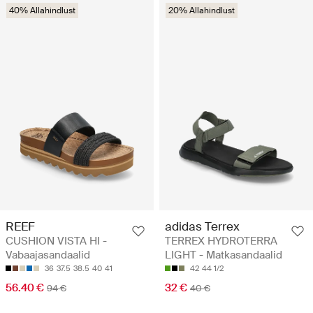
40% Allahindlust
20% Allahindlust
REEF
adidas Terrex
CUSHION VISTA HI -
TERREX HYDROTERRA
Vabaajasandaalid
LIGHT - Matkasandaalid
36
37.5
38.5
40
41
42
44 1/2
56.40 €
32 €
94 €
40 €