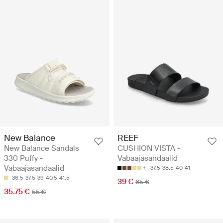
New Balance
REEF
New Balance Sandals
CUSHION VISTA -
330 Puffy -
Vabaajasandaalid
Vabaajasandaalid
37.5
38.5
40
41
36.5
37.5
39
40.5
41.5
39 €
65 €
35.75 €
55 €