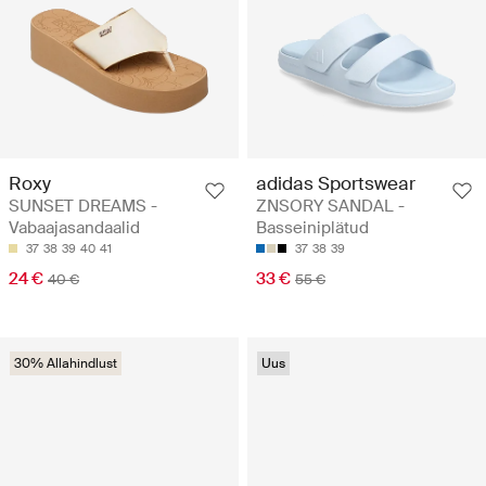
Roxy
adidas Sportswear
SUNSET DREAMS -
ZNSORY SANDAL -
Vabaajasandaalid
Basseiniplätud
37
38
39
40
41
37
38
39
24 €
33 €
40 €
55 €
30% Allahindlust
Uus