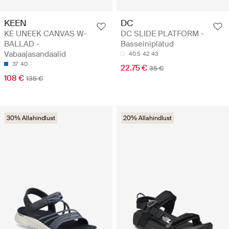
KEEN
DC
KE UNEEK CANVAS W-
DC SLIDE PLATFORM -
BALLAD -
Basseiniplätud
Vabaajasandaalid
40.5
42
43
37
40
22.75 €
35 €
108 €
135 €
30% Allahindlust
20% Allahindlust