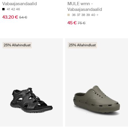
Vabaajasandaalid
MULE wmn -
Vabaajasandaalid
41
42
46
36
37
38
39
40
43.20 €
54 €
45 €
75 €
25% Allahindlust
25% Allahindlust