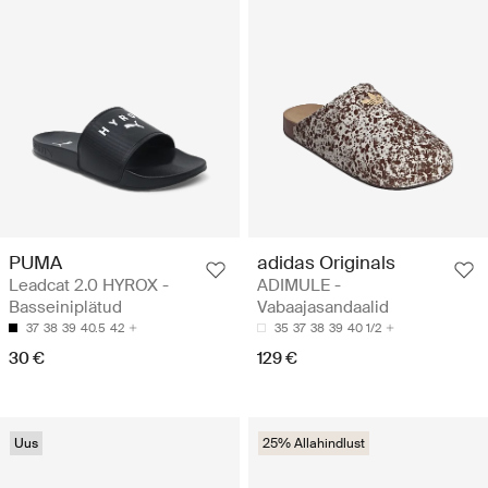
PUMA
adidas Originals
Leadcat 2.0 HYROX -
ADIMULE -
Basseiniplätud
Vabaajasandaalid
37
38
39
40.5
42
35
37
38
39
40 1/2
30 €
129 €
Uus
25% Allahindlust