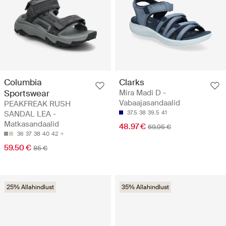
Columbia
Clarks
Sportswear
Mira Madi D -
Vabaajasandaalid
PEAKFREAK RUSH
SANDAL LEA -
37.5
38
39.5
41
Matkasandaalid
48.97 €
69.95 €
36
37
38
40
42
59.50 €
85 €
25% Allahindlust
35% Allahindlust