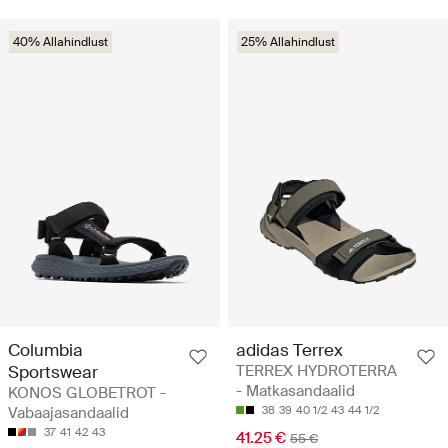
40% Allahindlust
25% Allahindlust
Columbia
adidas Terrex
Sportswear
TERREX HYDROTERRA
- Matkasandaalid
KONOS GLOBETROT -
Vabaajasandaalid
38
39
40 1/2
43
44 1/2
37
41
42
43
41.25 €
55 €