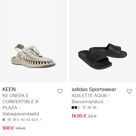
KEEN
adidas Sportswear
KE UNEEK II
ADILETTE AQUA -
CONVERTIBLE X-
Basseiniplätud
PLAZA -
37
38
39
Vabaajasandaalid
14.95 €
23 €
36
39.5
40
42
42.5
108 €
135 €