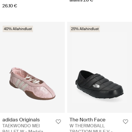
26.10 €
40% Allahindlust
25% Allahindlust
adidas Originals
The North Face
TAEKWONDO MEI
W THERMOBALL
BALLET W - Madala
TRACTION MULE V -