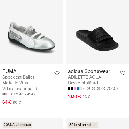
PUMA
adidas Sportswear
Speedcat Ballet
ADILETTE AQUA -
Metallic Wns -
Basseiniplätud
Vabaajasandaalid
37
38
39
40 1/2
42
37
39
40.5
41
42
16.10 €
23 €
64 €
80 €
20% Allahindlust
35% Allahindlust