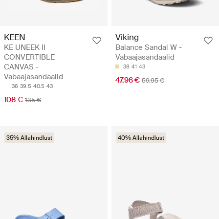
KEEN
Viking
KE UNEEK II
Balance Sandal W -
CONVERTIBLE
Vabaajasandaalid
CANVAS -
38
41
43
Vabaajasandaalid
47.96 €
59.95 €
36
39.5
40.5
43
108 €
135 €
35% Allahindlust
40% Allahindlust