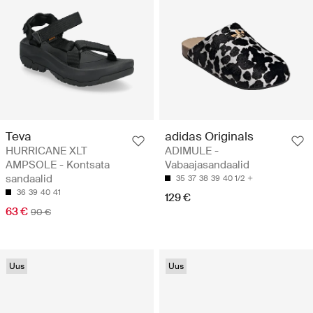
Teva
adidas Originals
HURRICANE XLT
ADIMULE -
AMPSOLE - Kontsata
Vabaajasandaalid
sandaalid
35
37
38
39
40 1/2
36
39
40
41
129 €
63 €
90 €
Uus
Uus