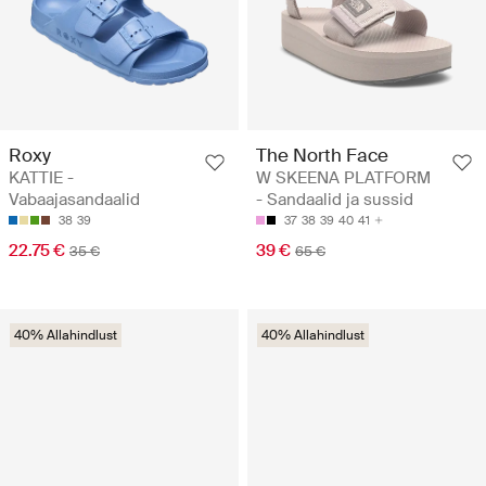
Roxy
The North Face
KATTIE -
W SKEENA PLATFORM
Vabaajasandaalid
- Sandaalid ja sussid
38
39
37
38
39
40
41
22.75 €
39 €
35 €
65 €
40% Allahindlust
40% Allahindlust