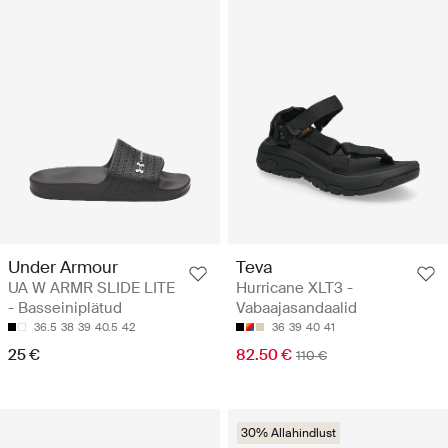
Under Armour
Teva
UA W ARMR SLIDE LITE
Hurricane XLT3 -
- Basseiniplätud
Vabaajasandaalid
36.5
38
39
40.5
42
36
39
40
41
25 €
82.50 €
110 €
30% Allahindlust