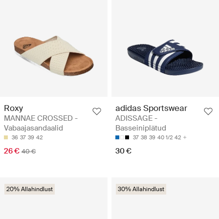
Roxy
adidas Sportswear
MANNAE CROSSED -
ADISSAGE -
Vabaajasandaalid
Basseiniplätud
36
37
39
42
37
38
39
40 1/2
42
26 €
30 €
40 €
20% Allahindlust
30% Allahindlust