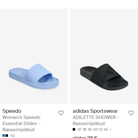
Speedo
adidas Sportswear
Women's Speedo
ADILETTE SHOWER -
Essential Slides -
Basseiniplätud
Basseiniplätud
37
38
39
40 1/2
42
42
alates 28 €