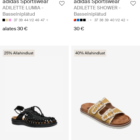
adidas Sportswear
adidas Sportswear
ADILETTE LUMIA -
ADILETTE SHOWER -
Basseiniplätud
Basseiniplätud
37
39
44 1/2
46
47
37
38
39
40 1/2
42
alates 30 €
30 €
25% Allahindlust
40% Allahindlust