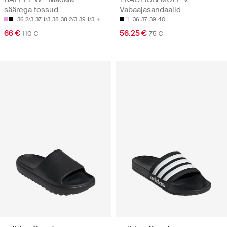
säärega tossud
Vabaajasandaalid
36 2/3
37 1/3
38
38 2/3
39 1/3
36
37
39
40
66 €
56.25 €
110 €
75 €