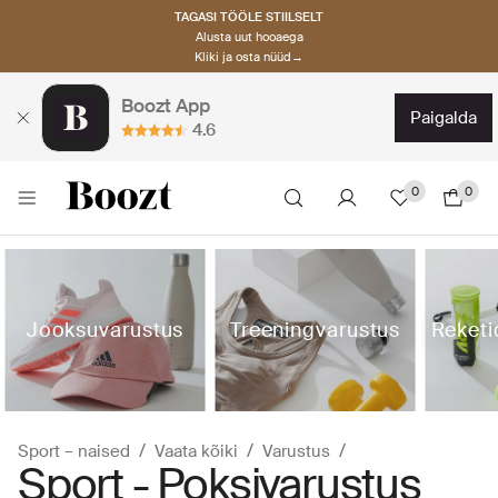
TAGASI TÖÖLE STIILSELT
Alusta uut hooaega
Kliki ja osta nüüd→
Boozt App
paigalda
4.6
0
0
Jooksuvarustus
Treeningvarustus
Reketi
Sport – naised
Vaata kõiki
Varustus
Sport - Poksivarustus