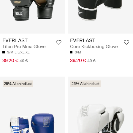
EVERLAST
EVERLAST
Titan Pro Mma Glove
Core Kickboxing Glove
S/M
L
L/XL
XL
S/M
39.20 €
39.20 €
49 €
49 €
25% Allahindlust
25% Allahindlust