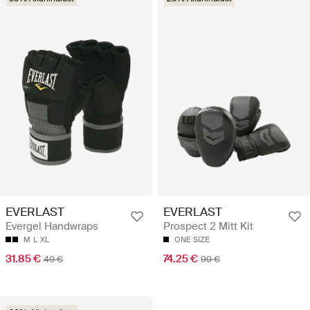
EVERLAST
EVERLAST
Evergel Handwraps
Prospect 2 Mitt Kit
M
L
XL
ONE SIZE
31.85 €
74.25 €
49 €
99 €