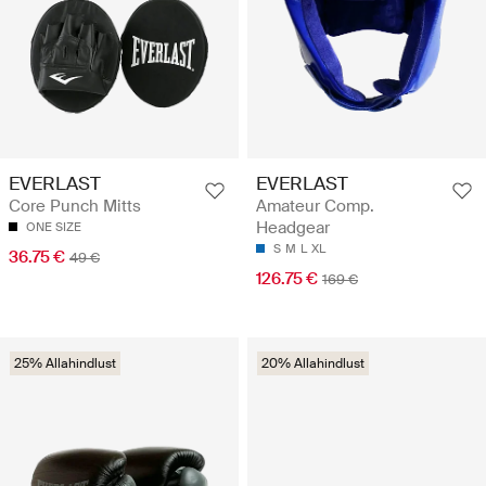
EVERLAST
EVERLAST
Core Punch Mitts
Amateur Comp.
Headgear
ONE SIZE
S
M
L
XL
36.75 €
49 €
126.75 €
169 €
25% Allahindlust
20% Allahindlust