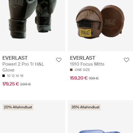
EVERLAST
EVERLAST
Powerl 2 Pro Tr H&L
1910 Focus Mitts
Glove
ONE SIZE
10
12
14
16
159.20 €
199 €
179.25 €
239 €
20% Allahindlust
35% Allahindlust