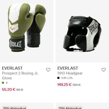
EVERLAST
EVERLAST
Prospect 2 Boxing Jr.
1910 Headgear
Glove
S/M
L/XL
8
149.25 €
199 €
55.20 €
69 €
35% Allahindlust
25% Allahindlust