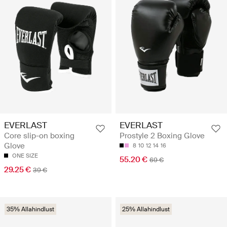
EVERLAST
EVERLAST
Core slip-on boxing
Prostyle 2 Boxing Glove
Glove
8
10
12
14
16
ONE SIZE
55.20 €
69 €
29.25 €
39 €
35% Allahindlust
25% Allahindlust