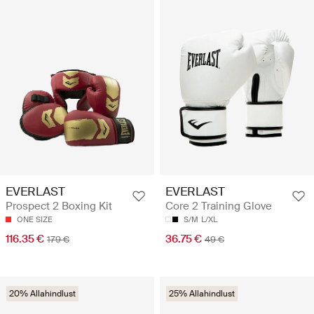
EVERLAST
EVERLAST
Prospect 2 Boxing Kit
Core 2 Training Glove
ONE SIZE
S/M
L/XL
116.35 €
36.75 €
179 €
49 €
20% Allahindlust
25% Allahindlust