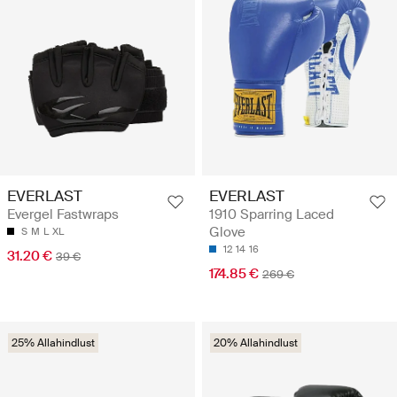
EVERLAST
EVERLAST
Evergel Fastwraps
1910 Sparring Laced
Glove
S
M
L
XL
12
14
16
31.20 €
39 €
174.85 €
269 €
25% Allahindlust
20% Allahindlust