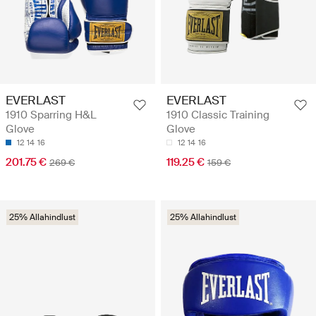
EVERLAST
EVERLAST
1910 Sparring H&L
1910 Classic Training
Glove
Glove
12
14
16
12
14
16
201.75 €
119.25 €
269 €
159 €
25% Allahindlust
25% Allahindlust