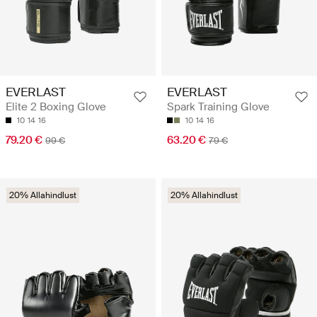
EVERLAST
EVERLAST
Elite 2 Boxing Glove
Spark Training Glove
10
14
16
10
14
16
79.20 €
63.20 €
99 €
79 €
20% Allahindlust
20% Allahindlust