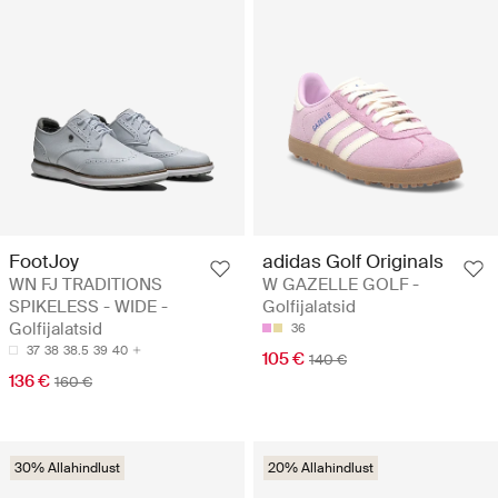
FootJoy
adidas Golf Originals
WN FJ TRADITIONS
W GAZELLE GOLF -
SPIKELESS - WIDE -
Golfijalatsid
Golfijalatsid
36
37
38
38.5
39
40
105 €
140 €
136 €
160 €
30% Allahindlust
20% Allahindlust