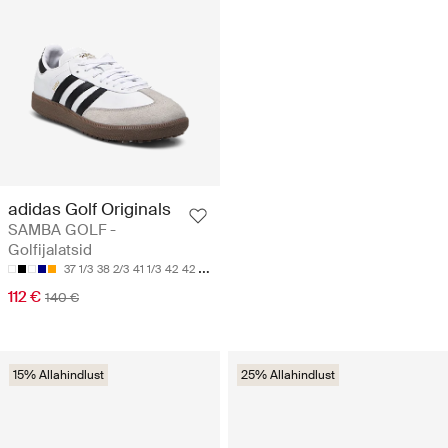
adidas Golf Originals
SAMBA GOLF -
Golfijalatsid
37 1/3
38 2/3
41 1/3
42
42 2/3
112 €
140 €
15% Allahindlust
25% Allahindlust