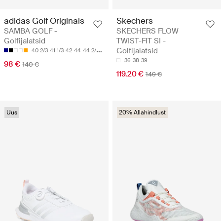
adidas Golf Originals
Skechers
SAMBA GOLF -
SKECHERS FLOW
Golfijalatsid
TWIST-FIT SI -
Golfijalatsid
40 2/3
41 1/3
42
44
44 2/3
36
38
39
98 €
140 €
119.20 €
149 €
Uus
20% Allahindlust