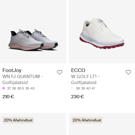
FootJoy
ECCO
WN FJ QUANTUM -
W GOLF LT1 -
Golfijalatsid
Golfijalatsid
37
38
38.5
39
40
38
39
40
41
210 €
230 €
20% Allahindlust
20% Allahindlust