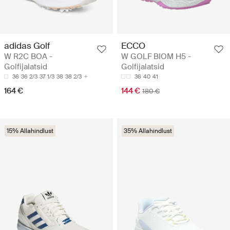
adidas Golf
ECCO
W R2C BOA -
W GOLF BIOM H5 -
Golfijalatsid
Golfijalatsid
36
36 2/3
37 1/3
38
38 2/3
36
40
41
164 €
144 €
180 €
15% Allahindlust
35% Allahindlust