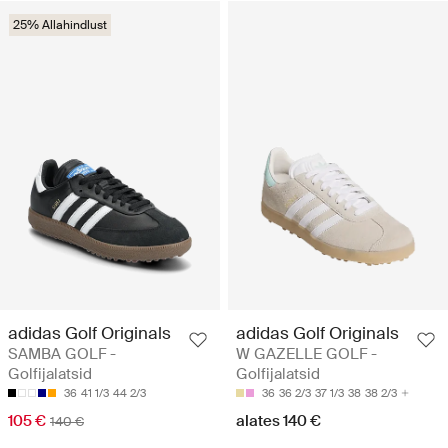
25% Allahindlust
adidas Golf Originals
adidas Golf Originals
SAMBA GOLF -
W GAZELLE GOLF -
Golfijalatsid
Golfijalatsid
36
41 1/3
44 2/3
36
36 2/3
37 1/3
38
38 2/3
105 €
alates 140 €
140 €