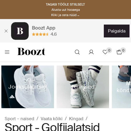
TAGASI TÖÖLE STIILSELT
Alusta uut hooaega
Kliki ja osta nüüd→
Boozt App
paigalda
4.6
0
0
M
Jooksujalatsid
Tennised
kõndi
Sport – naised
Vaata kõiki
Kingad
Sport - Golfijalatsid