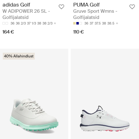
adidas Golf
PUMA Golf
W ADIPOWER 26 SL -
Gruve Sport Wmns -
Golfijalatsid
Golfijalatsid
36
36 2/3
37 1/3
38
38 2/3
36
37
37.5
38
38.5
164 €
110 €
40% Allahindlust