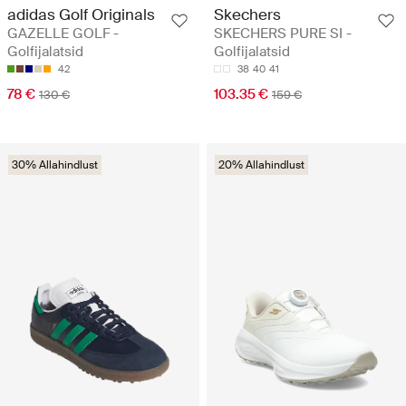
adidas Golf Originals
Skechers
GAZELLE GOLF -
SKECHERS PURE SI -
Golfijalatsid
Golfijalatsid
42
38
40
41
78 €
103.35 €
130 €
159 €
30% Allahindlust
20% Allahindlust