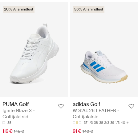
20% Allahindlust
35% Allahindlust
PUMA Golf
adidas Golf
Ignite Blaze 3 -
W S2G 26 LEATHER -
Golfijalatsid
Golfijalatsid
38
37 1/3
38
38 2/3
39 1/3
40
116 €
91 €
145 €
140 €