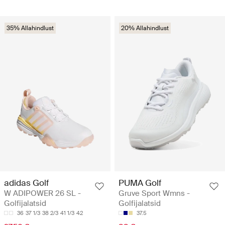
35% Allahindlust
20% Allahindlust
adidas Golf
PUMA Golf
W ADIPOWER 26 SL -
Gruve Sport Wmns -
Golfijalatsid
Golfijalatsid
36
37 1/3
38 2/3
41 1/3
42
37.5