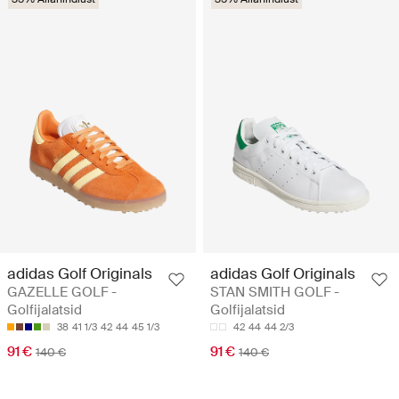
adidas Golf Originals
adidas Golf Originals
GAZELLE GOLF -
STAN SMITH GOLF -
Golfijalatsid
Golfijalatsid
38
41 1/3
42
44
45 1/3
42
44
44 2/3
91 €
91 €
140 €
140 €