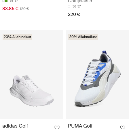
Golfijalatsid
36
37
36
37
83.85 €
129 €
220 €
20% Allahindlust
30% Allahindlust
adidas Golf
PUMA Golf