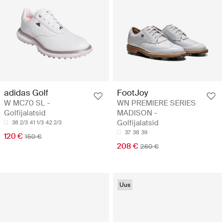
adidas Golf
FootJoy
W MC70 SL -
WN PREMIERE SERIES
Golfijalatsid
MADISON -
Golfijalatsid
38 2/3
41 1/3
42 2/3
37
38
39
120 €
150 €
208 €
260 €
Uus