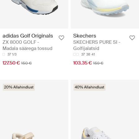
adidas Golf Originals
Skechers
ZX 8000 GOLF -
SKECHERS PURE SI -
Madala säärega tossud
Golfijalatsid
37 1/3
37
38
41
127.50 €
103.35 €
150 €
159 €
20% Allahindlust
40% Allahindlust