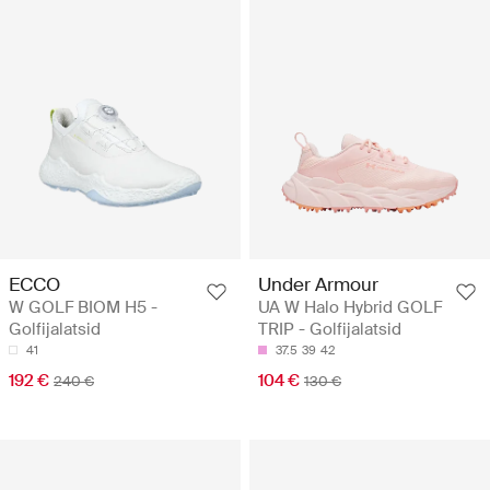
ECCO
Under Armour
W GOLF BIOM H5 -
UA W Halo Hybrid GOLF
Golfijalatsid
TRIP - Golfijalatsid
41
37.5
39
42
192 €
104 €
240 €
130 €