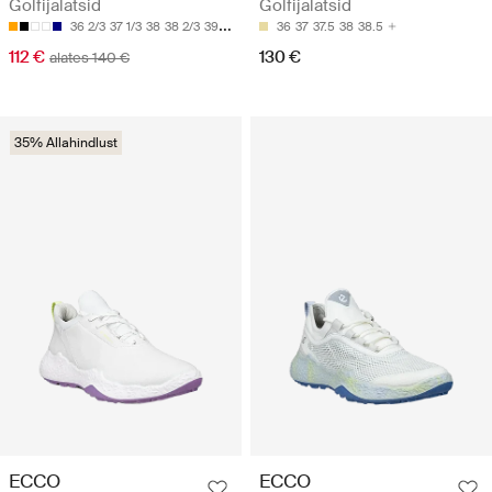
Golfijalatsid
Golfijalatsid
36 2/3
37 1/3
38
38 2/3
39 1/3
36
37
37.5
38
38.5
112 €
130 €
alates 140 €
35% Allahindlust
ECCO
ECCO