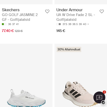
Skechers
Under Armour
GO GOLF JASMINE 2
UA W Drive Fade 2 SL -
GF - Golfijalatsid
Golfijalatsid
36
37
41
37.5
38
38.5
39
40
77.40 €
145 €
129 €
30% Allahindlust
1
−