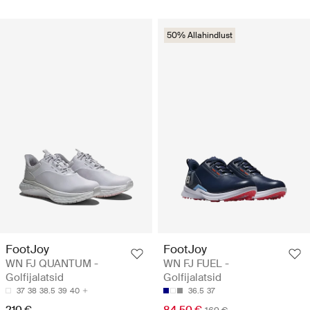
50% Allahindlust
FootJoy
FootJoy
WN FJ QUANTUM -
WN FJ FUEL -
Golfijalatsid
Golfijalatsid
37
38
38.5
39
40
36.5
37
210 €
84.50 €