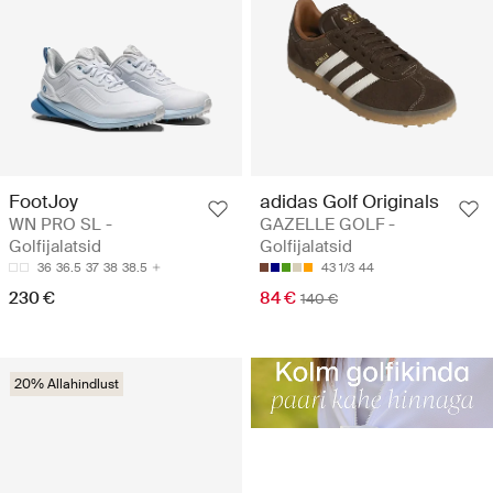
FootJoy
adidas Golf Originals
WN PRO SL -
GAZELLE GOLF -
Golfijalatsid
Golfijalatsid
36
36.5
37
38
38.5
43 1/3
44
230 €
84 €
140 €
20% Allahindlust