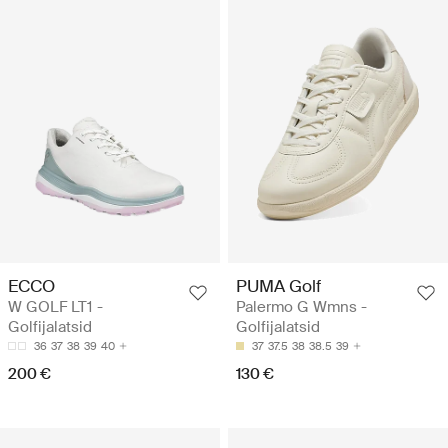
ECCO
PUMA Golf
W GOLF LT1 -
Palermo G Wmns -
Golfijalatsid
Golfijalatsid
36
37
38
39
40
37
37.5
38
38.5
39
200 €
130 €