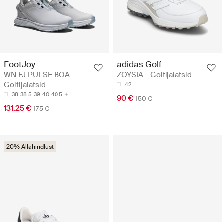
FootJoy
adidas Golf
WN FJ PULSE BOA -
ZOYSIA - Golfijalatsid
Golfijalatsid
42
38
38.5
39
40
40.5
90 €
150 €
131.25 €
175 €
20% Allahindlust