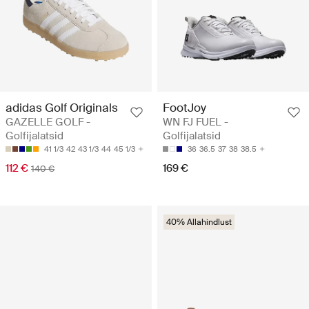
adidas Golf Originals
FootJoy
GAZELLE GOLF -
WN FJ FUEL -
Golfijalatsid
Golfijalatsid
41 1/3
42
43 1/3
44
45 1/3
36
36.5
37
38
38.5
112 €
169 €
140 €
40% Allahindlust