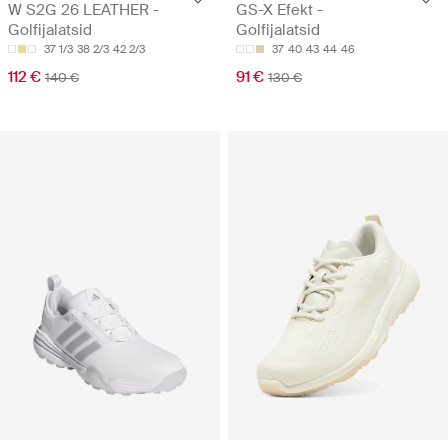
W S2G 26 LEATHER -
GS-X Efekt -
Golfijalatsid
Golfijalatsid
37 1/3
38 2/3
42 2/3
37
40
43
44
46
112 €
91 €
140 €
130 €