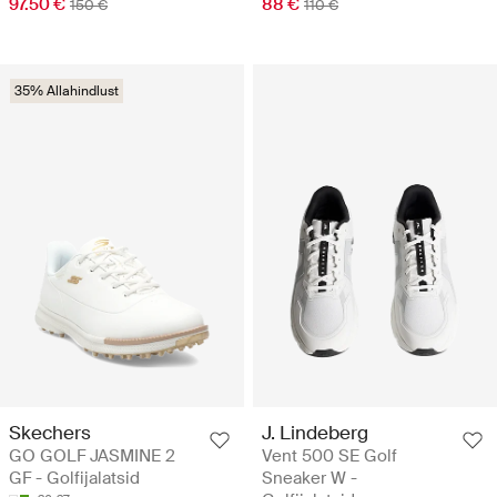
97.50 €
88 €
150 €
110 €
35% Allahindlust
Skechers
J. Lindeberg
GO GOLF JASMINE 2
Vent 500 SE Golf
GF - Golfijalatsid
Sneaker W -