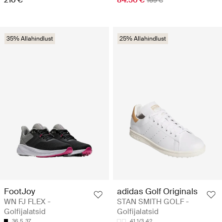
169 €
35% Allahindlust
25% Allahindlust
FootJoy
adidas Golf Originals
WN FJ FLEX -
STAN SMITH GOLF -
Golfijalatsid
Golfijalatsid
36.5
37
41 1/3
42