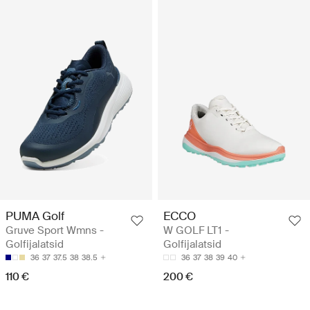
PUMA Golf
ECCO
Gruve Sport Wmns -
W GOLF LT1 -
Golfijalatsid
Golfijalatsid
36
37
37.5
38
38.5
36
37
38
39
40
110 €
200 €