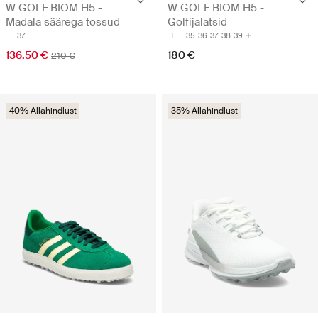
W GOLF BIOM H5 -
W GOLF BIOM H5 -
Madala säärega tossud
Golfijalatsid
37
35
36
37
38
39
136.50 €
180 €
210 €
40% Allahindlust
35% Allahindlust