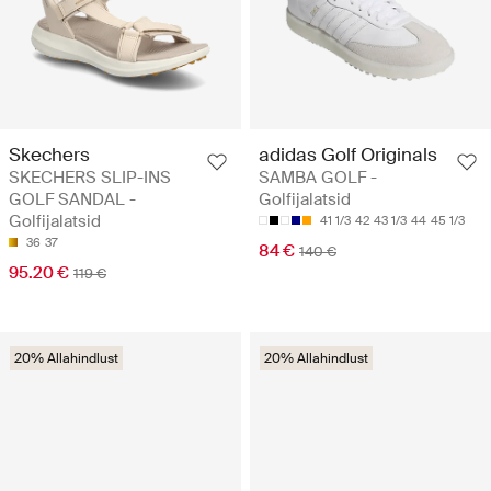
Skechers
adidas Golf Originals
SKECHERS SLIP-INS
SAMBA GOLF -
GOLF SANDAL -
Golfijalatsid
Golfijalatsid
41 1/3
42
43 1/3
44
45 1/3
36
37
84 €
140 €
95.20 €
119 €
20% Allahindlust
20% Allahindlust