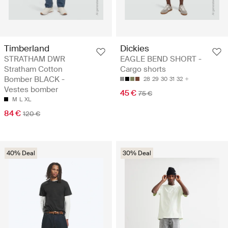
Timberland
Dickies
STRATHAM DWR
EAGLE BEND SHORT -
Stratham Cotton
Cargo shorts
Bomber BLACK -
28
29
30
31
32
Vestes bomber
45 €
75 €
M
L
XL
84 €
120 €
40% Deal
30% Deal