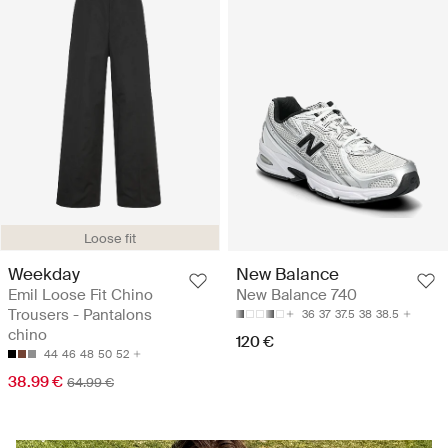
Loose fit
Weekday
New Balance
Emil Loose Fit Chino
New Balance 740
Trousers - Pantalons
36
37
37.5
38
38.5
chino
120 €
44
46
48
50
52
38.99 €
64.99 €