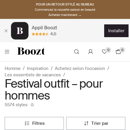
POUR UN RETOUR STYLÉ AU BUREAU
Commencez la nouvelle saison en beauté
Achetez maintenant →
Appli Boozt
installer
4.6
0
0
Homme
Inspiration
Achetez selon l'occasion
Les essentiels de vacances
Festival outfit – pour
hommes
5574 styles
filtres
trier par