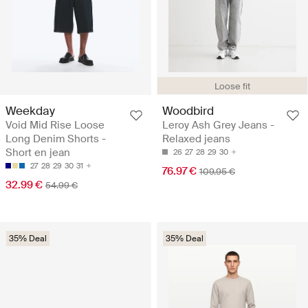
Loose fit
Weekday
Woodbird
Void Mid Rise Loose
Leroy Ash Grey Jeans -
Long Denim Shorts -
Relaxed jeans
Short en jean
26
27
28
29
30
27
28
29
30
31
76.97 €
109.95 €
32.99 €
54.99 €
35% Deal
35% Deal