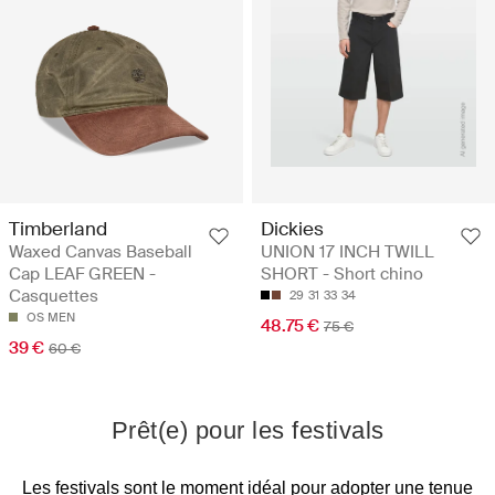
Timberland
Dickies
Waxed Canvas Baseball
UNION 17 INCH TWILL
Cap LEAF GREEN -
SHORT - Short chino
Casquettes
29
31
33
34
OS MEN
48.75 €
75 €
39 €
60 €
Prêt(e) pour les festivals
Les festivals sont le moment idéal pour adopter une tenue