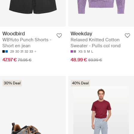
Woodbird
Weekday
WBYuto Punch Shorts -
Relaxed Knitted Cotton
Short en jean
Sweater - Pulls col rond
29
30
31
32
33
XS
S
M
L
47.97 €
48.99 €
79.95 €
69.99 €
30% Deal
40% Deal