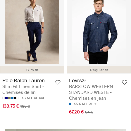
Slim fit
Regular fit
Polo Ralph Lauren
Levi's®
Slim Fit Linen Shirt -
BARSTOW WESTERN
Chemises de lin
STANDARD WESTE -
Chemises en jean
XS
M
L
XL
XXL
XS
S
M
L
XL
138.75 €
185 €
67.20 €
84 €