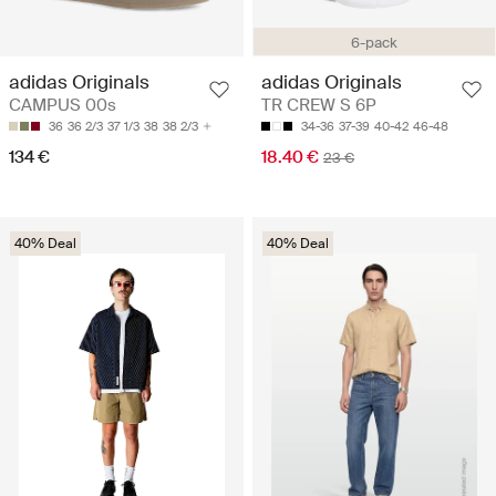
6-pack
adidas Originals
adidas Originals
CAMPUS 00s
TR CREW S 6P
36
36 2/3
37 1/3
38
38 2/3
34-36
37-39
40-42
46-48
134 €
18.40 €
23 €
40% Deal
40% Deal