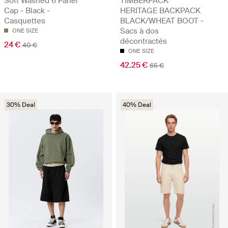
Soft Washed 6 Panel
TIMBERPACK
Cap - Black -
HERITAGE BACKPACK
Casquettes
BLACK/WHEAT BOOT -
Sacs à dos
ONE SIZE
décontractés
24 €
40 €
ONE SIZE
42.25 €
65 €
30% Deal
40% Deal