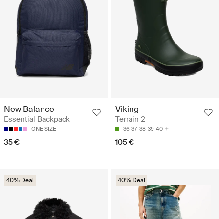
New Balance
Viking
Essential Backpack
Terrain 2
ONE SIZE
36
37
38
39
40
35 €
105 €
40% Deal
40% Deal