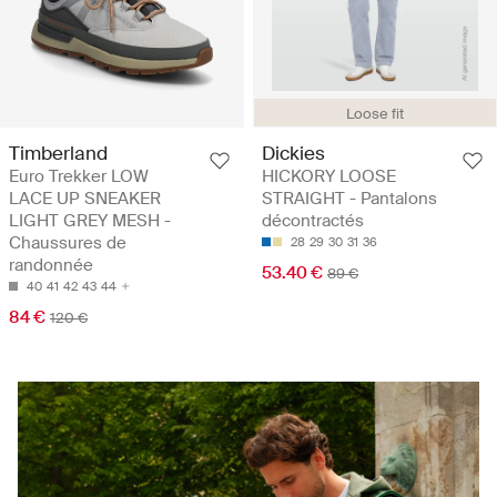
Loose fit
Timberland
Dickies
Euro Trekker LOW
HICKORY LOOSE
LACE UP SNEAKER
STRAIGHT - Pantalons
LIGHT GREY MESH -
décontractés
Chaussures de
28
29
30
31
36
randonnée
53.40 €
89 €
40
41
42
43
44
84 €
120 €