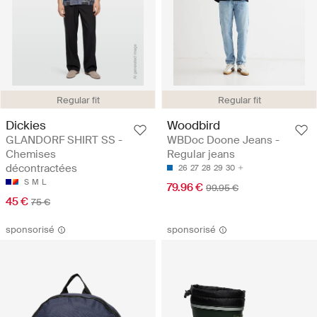
Regular fit
Regular fit
Dickies
Woodbird
GLANDORF SHIRT SS -
WBDoc Doone Jeans -
Chemises
Regular jeans
décontractées
26
27
28
29
30
S
M
L
79.96 €
99.95 €
45 €
75 €
sponsorisé
sponsorisé