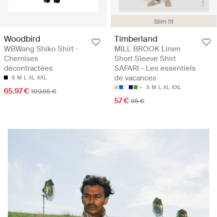
Slim fit
Woodbird
Timberland
WBWang Shiko Shirt -
MILL BROOK Linen
Chemises
Short Sleeve Shirt
décontractées
SAFARI - Les essentiels
de vacances
S
M
L
XL
XXL
S
M
L
XL
XXL
65.97 €
109.95 €
57 €
95 €