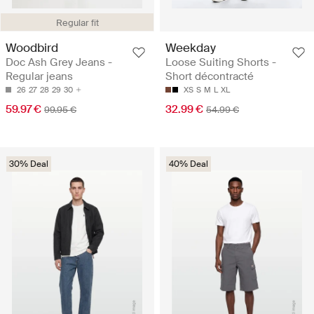
Regular fit
Woodbird
Weekday
Doc Ash Grey Jeans -
Loose Suiting Shorts -
Regular jeans
Short décontracté
26
27
28
29
30
XS
S
M
L
XL
59.97 €
32.99 €
99.95 €
54.99 €
30% Deal
40% Deal