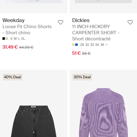
Weekday
Dickies
Loose Fit Chino Shorts
11 INCH HICKORY
- Short chino
CARPENTER SHORT -
Short décontracté
S
M
L
XL
29
32
33
34
36
31.49 €
44.99 €
51 €
85 €
40% Deal
30% Deal