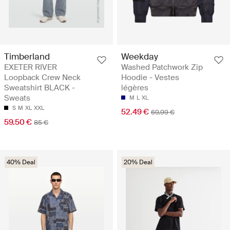
Timberland
Weekday
EXETER RIVER
Washed Patchwork Zip
Loopback Crew Neck
Hoodie - Vestes
Sweatshirt BLACK -
légères
Sweats
M
L
XL
S
M
XL
XXL
52.49 €
69.99 €
59.50 €
85 €
40% Deal
20% Deal