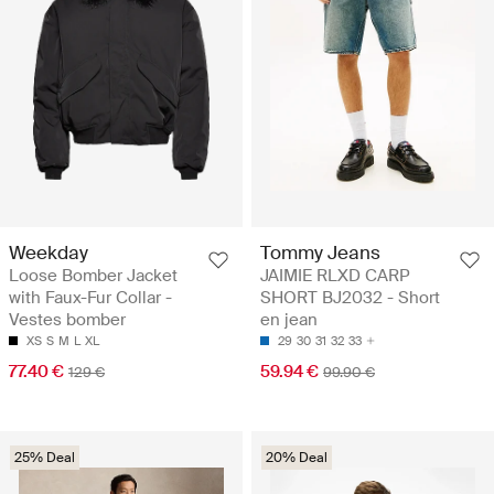
Weekday
Tommy Jeans
Loose Bomber Jacket
JAIMIE RLXD CARP
with Faux-Fur Collar -
SHORT BJ2032 - Short
Vestes bomber
en jean
XS
S
M
L
XL
29
30
31
32
33
77.40 €
59.94 €
129 €
99.90 €
25% Deal
20% Deal