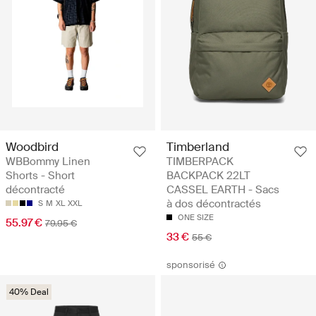
Woodbird
Timberland
WBBommy Linen
TIMBERPACK
Shorts - Short
BACKPACK 22LT
décontracté
CASSEL EARTH - Sacs
à dos décontractés
S
M
XL
XXL
ONE SIZE
55.97 €
79.95 €
33 €
55 €
sponsorisé
40% Deal