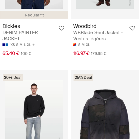
Regular fit
Dickies
Woodbird
DENIM PAINTER
WBBlade Seul Jacket -
JACKET
Vestes légères
XS
S
M
L
XL
S
M
XL
65.40 €
116.97 €
109 €
179.95 €
30% Deal
25% Deal