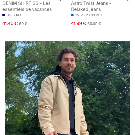
DENIM SHIRT SS - Les
Astro Twist Jeans -
essentiels de vacances
Relaxed jeans
XS
S
M
L
27
28
29
30
31
41.40 €
41.99 €
69 €
69.99 €