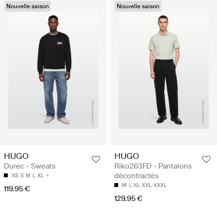
Nouvelle saison
Nouvelle saison
HUGO
HUGO
Durec - Sweats
Riko263FD - Pantalons
décontractés
XS
S
M
L
XL
M
L
XL
XXL
XXXL
119.95 €
129.95 €