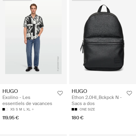
HUGO
HUGO
Exolino - Les
Ethon 2.0HI_Bckpck N -
essentiels de vacances
Sacs a dos
XS
S
M
L
XL
ONE SIZE
119.95 €
180 €