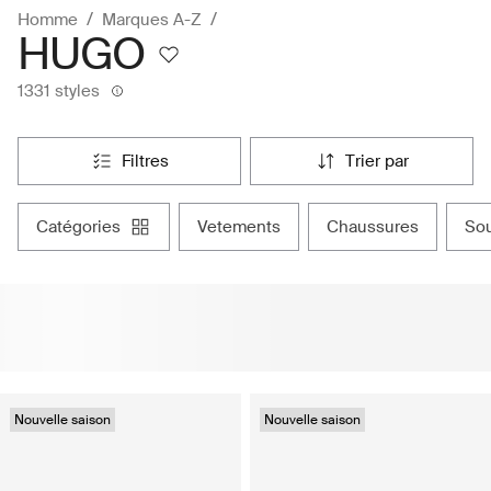
Homme
Marques A-Z
HUGO
1331 styles
filtres
trier par
catégories
vetements
chaussures
s
Nouvelle saison
Nouvelle saison