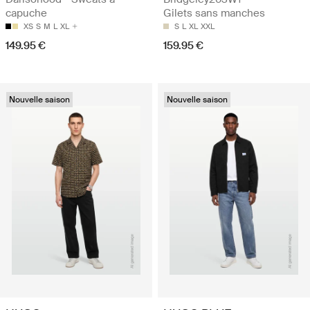
capuche
Gilets sans manches
XS
S
M
L
XL
S
L
XL
XXL
149.95 €
159.95 €
Nouvelle saison
Nouvelle saison