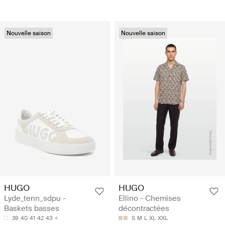
Nouvelle saison
Nouvelle saison
HUGO
HUGO
Lyde_tenn_sdpu -
Ellino - Chemises
Baskets basses
décontractées
39
40
41
42
43
S
M
L
XL
XXL