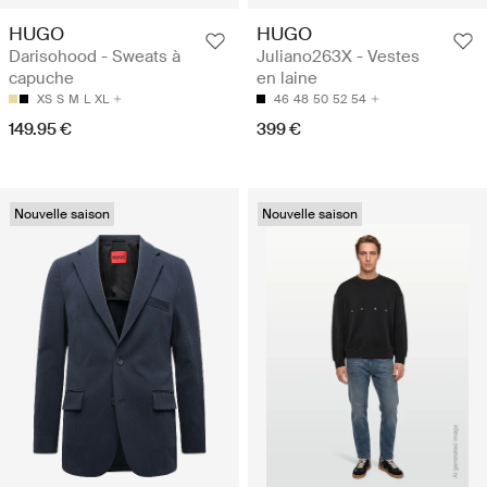
HUGO
HUGO
Darisohood - Sweats à
Juliano263X - Vestes
capuche
en laine
XS
S
M
L
XL
46
48
50
52
54
149.95 €
399 €
Nouvelle saison
Nouvelle saison