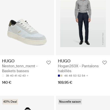
HUGO
HUGO
Neston_tenn_mxmt -
Hogan263X - Pantalons
Baskets basses
habillés
39
40
41
42
43
46
48
50
52
54
140 €
169.95 €
40% Deal
Nouvelle saison