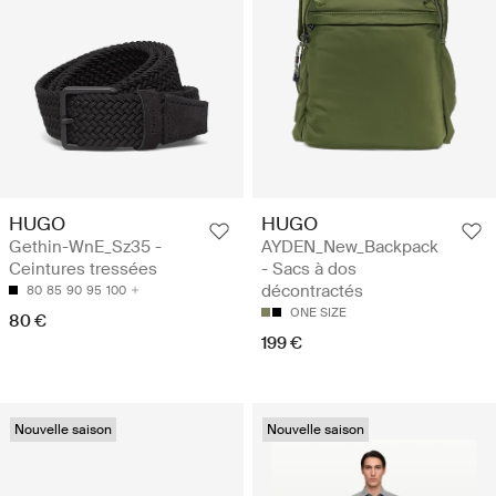
HUGO
HUGO
Gethin-WnE_Sz35 -
AYDEN_New_Backpack
Ceintures tressées
- Sacs à dos
décontractés
80
85
90
95
100
ONE SIZE
80 €
199 €
Nouvelle saison
Nouvelle saison