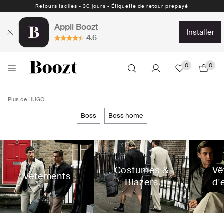
Retours faciles - 30 jours - Étiquette de retour prepayé
Appli Boozt
installer
4.6
0
0
Plus de HUGO
boss
boss home
Costumes &
Vê
Vetements
Blazers
d'