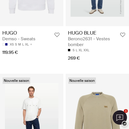
HUGO
HUGO BLUE
Demso - Sweats
Berono2631 - Vestes
bomber
XS
S
M
L
XL
S
L
XL
XXL
119.95 €
269 €
Nouvelle saison
Nouvelle saison
1
−