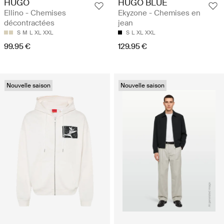
HUGO
HUGO BLUE
Ellino - Chemises
Ekyzone - Chemises en
décontractées
jean
S
M
L
XL
XXL
S
L
XL
XXL
99.95 €
129.95 €
Nouvelle saison
Nouvelle saison