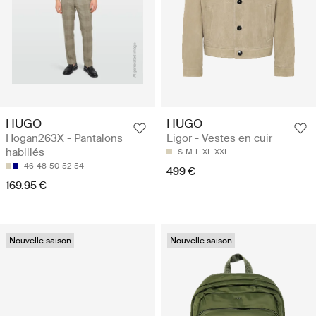
HUGO
HUGO
Hogan263X - Pantalons
Ligor - Vestes en cuir
habillés
S
M
L
XL
XXL
46
48
50
52
54
499 €
169.95 €
Nouvelle saison
Nouvelle saison