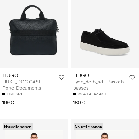
HUGO
HUGO
HUKE_DOC CASE -
Lyde_derb_sd - Baskets
Porte-Documents
basses
ONE SIZE
39
40
41
42
43
199 €
180 €
Nouvelle saison
Nouvelle saison