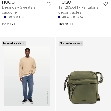
HUGO
HUGO
Desmos - Sweats à
Tari263X-H - Pantalons
capuche
décontractés
XS
S
M
L
XL
46
48
50
52
54
129.95 €
149.95 €
Nouvelle saison
Nouvelle saison