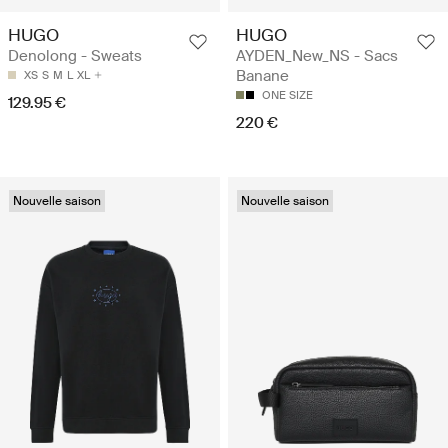
HUGO
HUGO
Denolong - Sweats
AYDEN_New_NS - Sacs
Banane
XS
S
M
L
XL
ONE SIZE
129.95 €
220 €
Nouvelle saison
Nouvelle saison