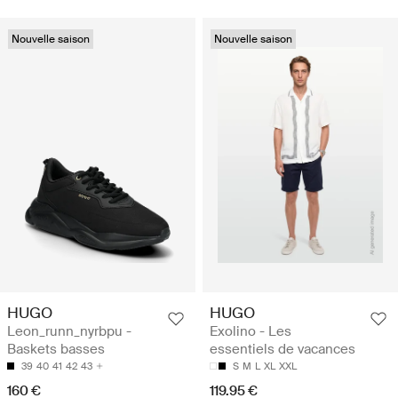
Nouvelle saison
Nouvelle saison
HUGO
HUGO
Leon_runn_nyrbpu -
Exolino - Les
Baskets basses
essentiels de vacances
39
40
41
42
43
S
M
L
XL
XXL
160 €
119.95 €