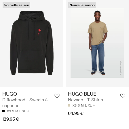
Nouvelle saison
Nouvelle saison
HUGO
HUGO BLUE
Diflowhood - Sweats à
Nevado - T-Shirts
capuche
XS
S
M
L
XL
XS
S
M
L
XL
64.95 €
129.95 €