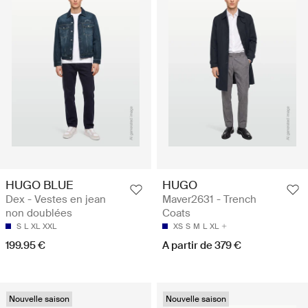
HUGO BLUE
HUGO
Dex - Vestes en jean
Maver2631 - Trench
non doublées
Coats
S
L
XL
XXL
XS
S
M
L
XL
199.95 €
A partir de 379 €
Nouvelle saison
Nouvelle saison