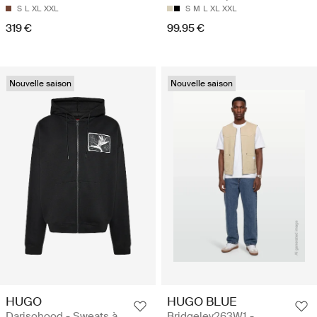
S
L
XL
XXL
S
M
L
XL
XXL
319 €
99.95 €
Nouvelle saison
Nouvelle saison
HUGO
HUGO BLUE
Darisohood - Sweats à
Bridgeley263W1 -