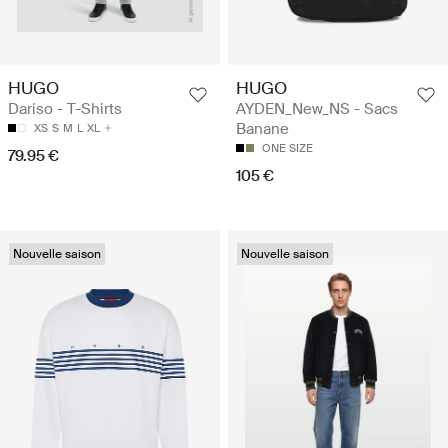
HUGO
HUGO
Dariso - T-Shirts
AYDEN_New_NS - Sacs
Banane
XS
S
M
L
XL
ONE SIZE
79.95 €
105 €
Nouvelle saison
Nouvelle saison