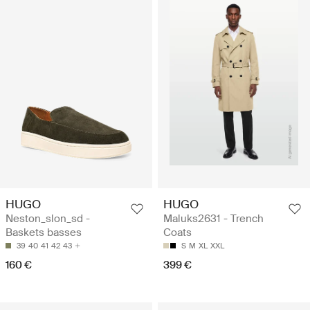
HUGO
HUGO
Neston_slon_sd -
Maluks2631 - Trench
Baskets basses
Coats
39
40
41
42
43
S
M
XL
XXL
160 €
399 €