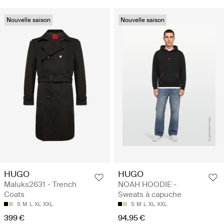
Nouvelle saison
Nouvelle saison
HUGO
HUGO
Maluks2631 - Trench
NOAH HOODIE -
Coats
Sweats à capuche
S
M
L
XL
XXL
S
M
L
XL
XXL
399 €
94.95 €