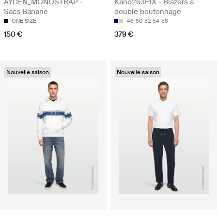
AYDEN_MONOSTRAP -
Kano263F1X - Blazers à
Sacs Banane
double boutonnage
ONE SIZE
46
50
52
54
56
150 €
379 €
Nouvelle saison
Nouvelle saison