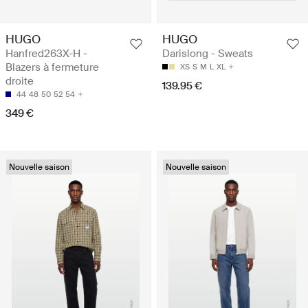
HUGO
HUGO
Hanfred263X-H -
Darislong - Sweats
Blazers à fermeture
XS
S
M
L
XL
droite
139.95 €
44
48
50
52
54
349 €
Nouvelle saison
Nouvelle saison