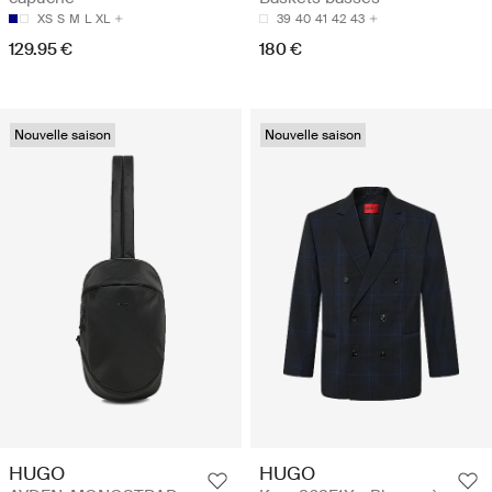
XS
S
M
L
XL
39
40
41
42
43
129.95 €
180 €
Nouvelle saison
Nouvelle saison
HUGO
HUGO