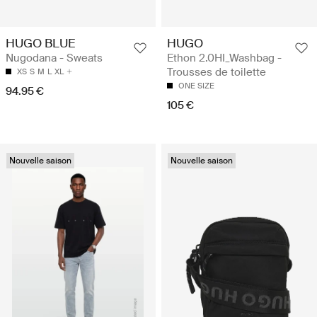
HUGO BLUE
HUGO
Nugodana - Sweats
Ethon 2.0HI_Washbag -
Trousses de toilette
XS
S
M
L
XL
ONE SIZE
94.95 €
105 €
Nouvelle saison
Nouvelle saison