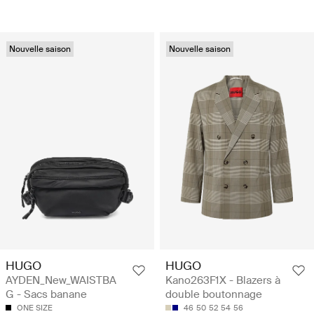
Nouvelle saison
Nouvelle saison
HUGO
HUGO
AYDEN_New_WAISTBA
Kano263F1X - Blazers à
G - Sacs banane
double boutonnage
ONE SIZE
46
50
52
54
56