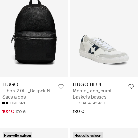
HUGO
HUGO BLUE
Ethon 2.0HI_Bckpck N -
Morrie_tenn_pumf -
Sacs a dos
Baskets basses
ONE SIZE
39
40
41
42
43
102 €
130 €
170 €
Nouvelle saison
Nouvelle saison