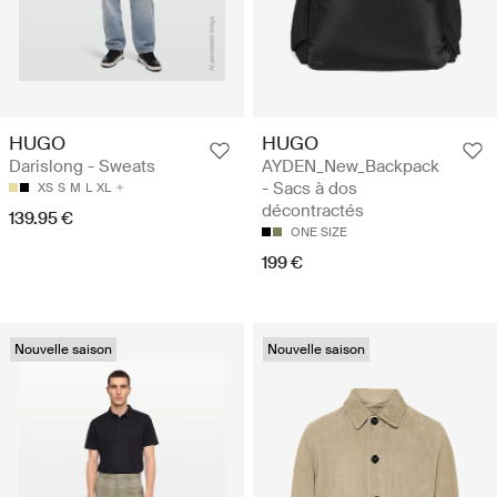
HUGO
HUGO
Darislong - Sweats
AYDEN_New_Backpack
- Sacs à dos
XS
S
M
L
XL
décontractés
139.95 €
ONE SIZE
199 €
Nouvelle saison
Nouvelle saison