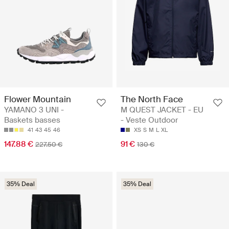
Flower Mountain
The North Face
YAMANO 3 UNI -
M QUEST JACKET - EU
Baskets basses
- Veste Outdoor
41
43
45
46
XS
S
M
L
XL
147.88 €
91 €
227.50 €
130 €
35% Deal
35% Deal