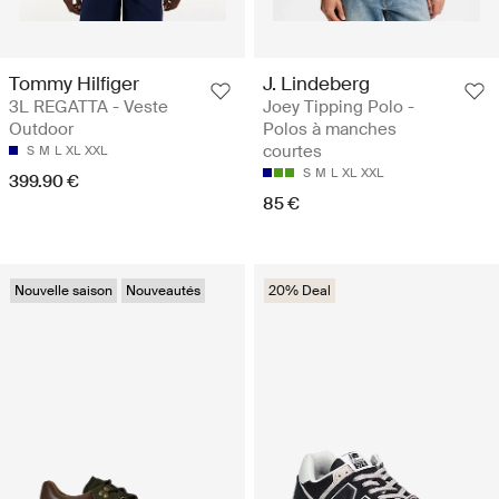
Tommy Hilfiger
J. Lindeberg
3L REGATTA - Veste
Joey Tipping Polo -
Outdoor
Polos à manches
courtes
S
M
L
XL
XXL
S
M
L
XL
XXL
399.90 €
85 €
Nouvelle saison
Nouveautés
20% Deal