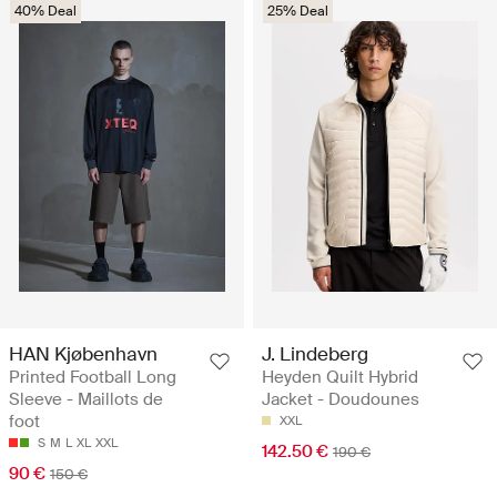
40% Deal
25% Deal
HAN Kjøbenhavn
J. Lindeberg
Printed Football Long
Heyden Quilt Hybrid
Sleeve - Maillots de
Jacket - Doudounes
foot
XXL
S
M
L
XL
XXL
142.50 €
190 €
90 €
150 €