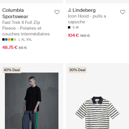
Columbia
J. Lindeberg
Sportswear
Icon Hood - pulls a
capuche
Fast Trek II Full Zip
Fleece - Polaires et
S
M
couches intermédiaires
104 €
160 €
L
XL
XXL
48.75 €
65 €
40% Deal
30% Deal