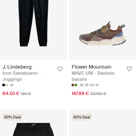
J. Lindeberg
Flower Mountain
Icon Sweatpants -
WAVE UNI - Baskets
Joggings
basses
M
38
39
40
41
84.50 €
147.88 €
130 €
227.50 €
40% Deal
40% Deal