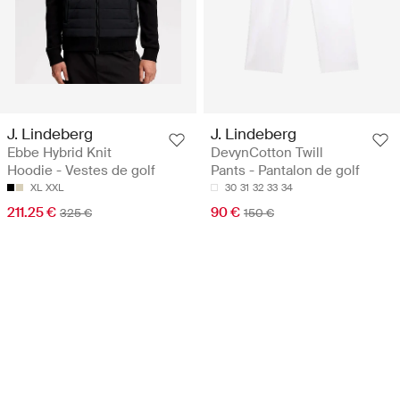
J. Lindeberg
J. Lindeberg
Ebbe Hybrid Knit
DevynCotton Twill
Hoodie - Vestes de golf
Pants - Pantalon de golf
XL
XXL
30
31
32
33
34
211.25 €
90 €
325 €
150 €