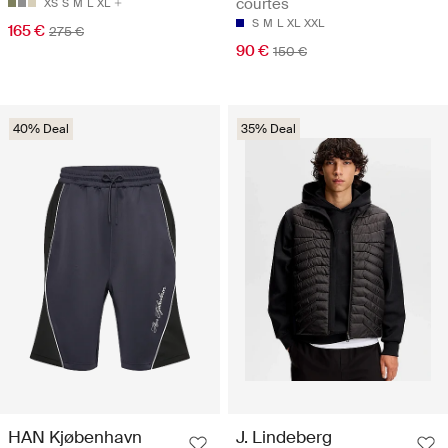
courtes
XS
S
M
L
XL
S
M
L
XL
XXL
165 €
275 €
90 €
150 €
40% Deal
35% Deal
HAN Kjøbenhavn
J. Lindeberg