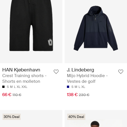
HAN Kjøbenhavn
J. Lindeberg
Crest Training shorts -
Mijo Hybrid Hoodie -
Shorts en molleton
Vestes de golf
S
M
L
XL
XXL
S
M
L
XL
66 €
138 €
110 €
230 €
30% Deal
40% Deal