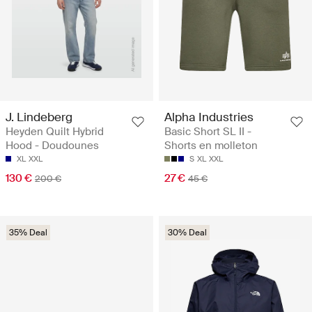
J. Lindeberg
Alpha Industries
Heyden Quilt Hybrid
Basic Short SL II -
Hood - Doudounes
Shorts en molleton
XL
XXL
S
XL
XXL
130 €
27 €
200 €
45 €
35% Deal
30% Deal