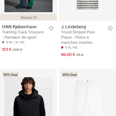
Regular fit
HAN Kjøbenhavn
J. Lindeberg
Training Track Trousers
Trond Striped Polo
- Pantalon de sport
Pique - Polos à
manches courtes
S
M
L
XL
XXL
S
XL
XXL
123 €
205 €
66.50 €
95 €
35% Deal
40% Deal