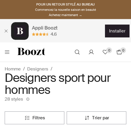
POUR UN RETOUR STYLÉ AU BUREAU
Commencez la nouvelle saison en beauté
Achetez maintenant →
Appli Boozt
installer
4.6
0
0
Homme
Designers
Designers sport pour
hommes
28 styles
filtres
trier par