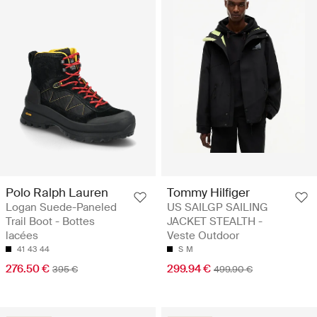
Polo Ralph Lauren
Tommy Hilfiger
Logan Suede-Paneled
US SAILGP SAILING
Trail Boot - Bottes
JACKET STEALTH -
lacées
Veste Outdoor
41
43
44
S
M
276.50 €
299.94 €
395 €
499.90 €