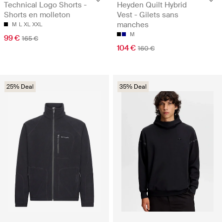
Technical Logo Shorts -
Heyden Quilt Hybrid
Shorts en molleton
Vest - Gilets sans
manches
M
L
XL
XXL
M
99 €
165 €
104 €
160 €
25% Deal
35% Deal