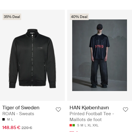
35% Deal
40% Deal
Tiger of Sweden
HAN Kjøbenhavn
ROAN - Sweats
Printed Football Tee -
Maillots de foot
M
L
S
M
L
XL
XXL
148.85 €
229 €