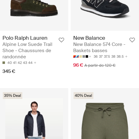
Polo Ralph Lauren
New Balance
Alpine Low Suede Trail
New Balance 574 Core -
Shoe - Chaussures de
Baskets basses
randonnée
36
37
37.5
38
38.5
40
41
42
43
44
96 €
A partir de 120 €
345 €
35% Deal
40% Deal