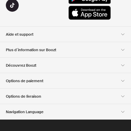
Aide et support
Service client
Livraison
Plus d´information sur Boozt
Retours
Paiement
A propos de nous
Bon d'achat officiel
Découvrez Boozt
Cartes cadeaux
Nos applis
Carrière
Informations sur
Club Boozt
Options de paiement
l'entreprise
Investor relations
Responsabilité
Options de livraison
Presse et récompenses
Boozt Outlet
Navigation Language
French
English