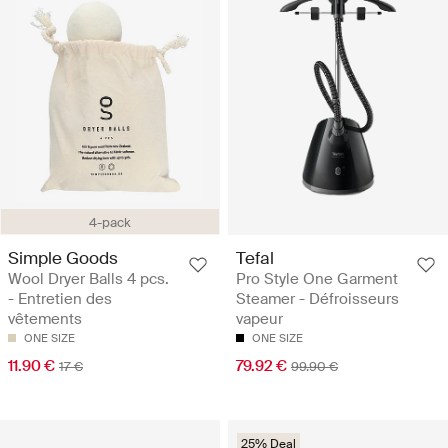
4-pack
Simple Goods
Tefal
Wool Dryer Balls 4 pcs.
Pro Style One Garment
- Entretien des
Steamer - Défroisseurs
vêtements
vapeur
ONE SIZE
ONE SIZE
11.90 €
79.92 €
17 €
99.90 €
25% Deal