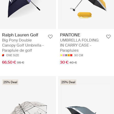
Ralph Lauren Golf
PANTONE
Big Pony Double
UMBRELLA FOLDING
Canopy Golf Umbrella -
IN CARRY CASE -
Parapluie de golf
Parapluies
ONE SIZE
90 CM
66.50 €
30 €
95 €
40 €
25% Deal
25% Deal