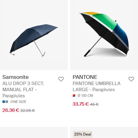
Samsonite
PANTONE
ALU DROP 3 SECT.
PANTONE UMBRELLA
MANUAL FLAT -
LARGE - Parapluies
Parapluies
Ø 130 CM
ONE SIZE
33.75 €
45 €
26.36 €
32.95 €
25% Deal