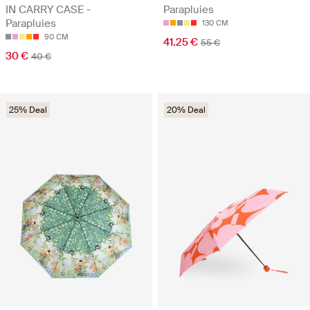
IN CARRY CASE -
Parapluies
Parapluies
130 CM
90 CM
41.25 €
55 €
30 €
40 €
25% Deal
20% Deal