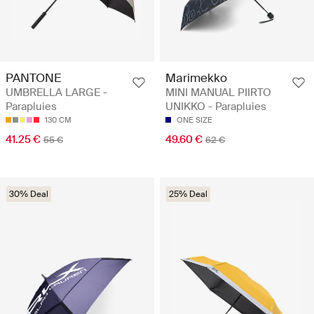
PANTONE
Marimekko
UMBRELLA LARGE -
MINI MANUAL PIIRTO
Parapluies
UNIKKO - Parapluies
130 CM
ONE SIZE
41.25 €
49.60 €
55 €
62 €
30% Deal
25% Deal