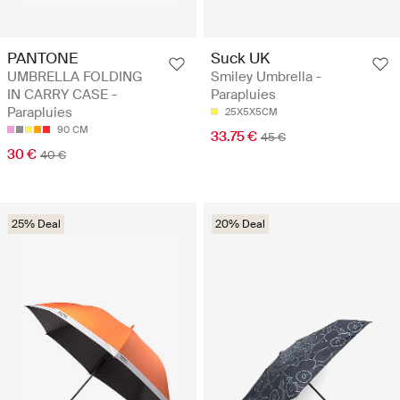
PANTONE
Suck UK
UMBRELLA FOLDING
Smiley Umbrella -
IN CARRY CASE -
Parapluies
Parapluies
25X5X5CM
90 CM
33.75 €
45 €
30 €
40 €
25% Deal
20% Deal