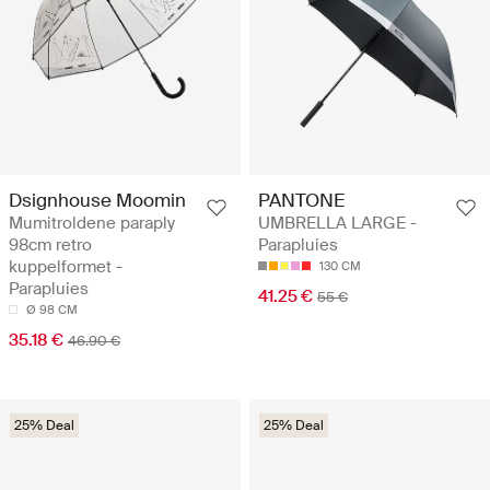
Dsignhouse Moomin
PANTONE
Mumitroldene paraply
UMBRELLA LARGE -
98cm retro
Parapluies
kuppelformet -
130 CM
Parapluies
41.25 €
55 €
Ø 98 CM
35.18 €
46.90 €
25% Deal
25% Deal