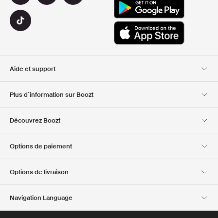
Aide et support
Service client
Livraison
Plus d´information sur Boozt
Retours
Paiement
A propos de nous
Bon d'achat officiel
Découvrez Boozt
Cartes cadeaux
Nos applis
Carrière
Informations sur
Club Boozt
Options de paiement
l'entreprise
Investor relations
Responsabilité
Options de livraison
Presse et récompenses
Boozt Outlet
Navigation Language
French
English