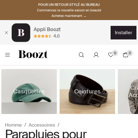
POUR UN RETOUR STYLÉ AU BUREAU
Commencez la nouvelle saison en beauté
Achetez maintenant →
Appli Boozt
installer
4.6
0
0
Cr
Casquettes
Ceintures
Acc
Homme
Accessoires
Parapluies pour