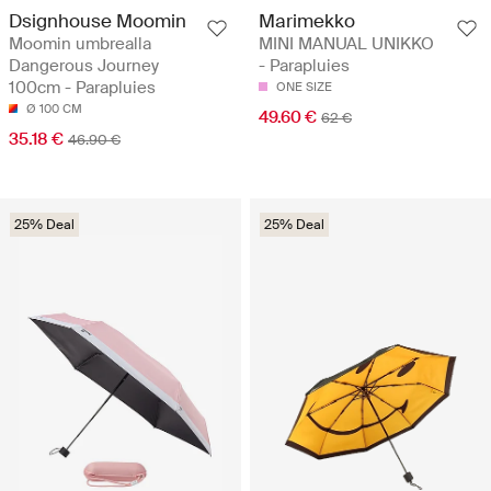
Dsignhouse Moomin
Marimekko
Moomin umbrealla
MINI MANUAL UNIKKO
Dangerous Journey
- Parapluies
100cm - Parapluies
ONE SIZE
Ø 100 CM
49.60 €
62 €
35.18 €
46.90 €
25% Deal
25% Deal