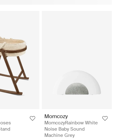
Momcozy
Moses
MomcozyRainbow White
Stand
Noise Baby Sound
Machine Grey