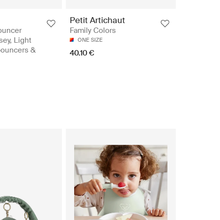
Petit Artichaut
ouncer
Family Colors
sey, Light
ONE SIZE
bouncers &
40.10 €