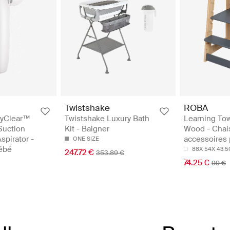
Twistshake
ROBA
yClear™
Twistshake Luxury Bath
Learning To
Suction
Kit - Baigner
Wood - Chai
spirator -
accessoires
ONE SIZE
bébé
88X 54X 43.
247.72 €
353.89 €
74.25 €
99 €