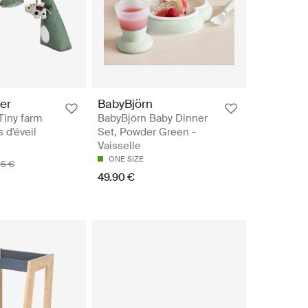
er
BabyBjörn
Tiny farm
BabyBjörn Baby Dinner
 d'éveil
Set, Powder Green -
Vaisselle
ONE SIZE
95 €
49.90 €