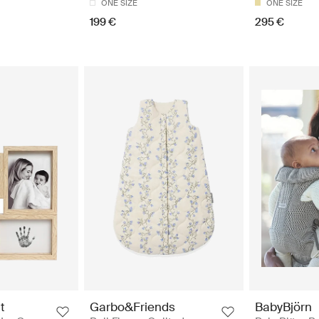
ONE SIZE
ONE SIZE
199 €
295 €
t
Garbo&Friends
BabyBjörn