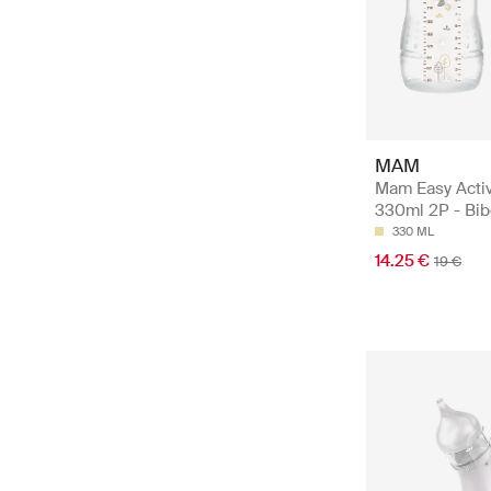
MAM
Mam Easy Activ
330ml 2P - Bi
330 ML
14.25 €
19 €