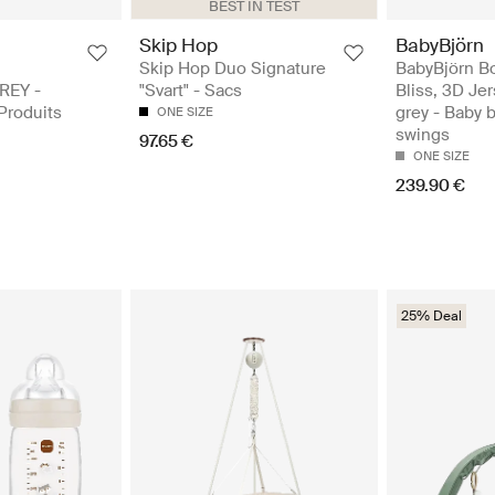
BEST IN TEST
Skip Hop
BabyBjörn
Skip Hop Duo Signature
BabyBjörn B
REY -
"Svart" - Sacs
Bliss, 3D Jer
 Produits
grey - Baby 
ONE SIZE
swings
97.65 €
ONE SIZE
239.90 €
25% Deal