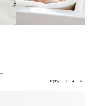
Display:
3
4
5