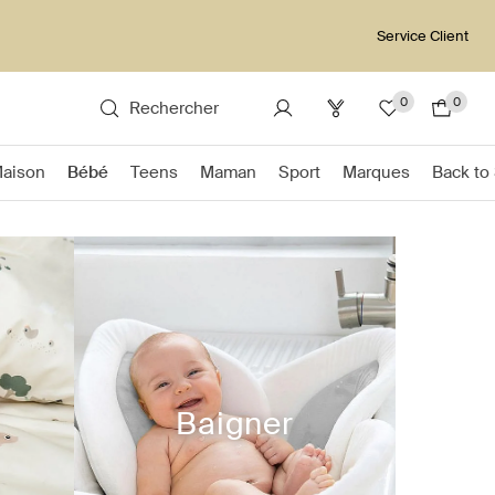
Service Client
0
0
Rechercher
Maison
Bébé
Teens
Maman
Sport
Marques
Back to
Baigner