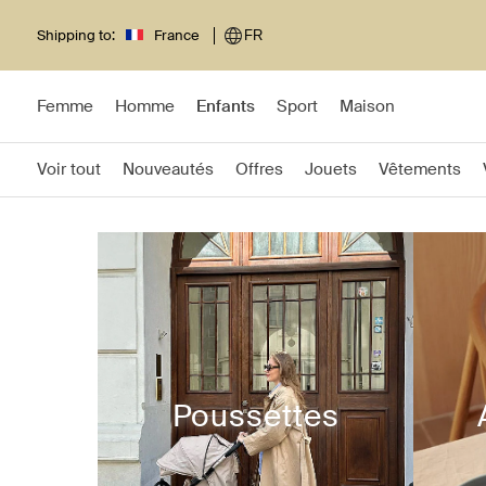
Shipping to:
France
FR
Femme
Homme
Enfants
Sport
Maison
Voir tout
Nouveautés
Offres
Jouets
Vêtements
Poussettes