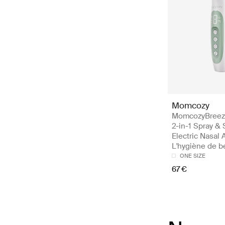
Momcozy
MomcozyBreez
2-in-1 Spray & 
Electric Nasal A
L'hygiène de 
ONE SIZE
67 €