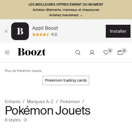
LES MEILLEURES OFFRES ENFANT DU MOMENT
Achetez vêtements, manteaux et chaussures
Achetez maintenant →
Appli Boozt
installer
4.6
0
0
Plus de Pokémon Jouets
pokémon trading cards
Enfants
Marques A-Z
Pokémon
Pokémon Jouets
8 styles