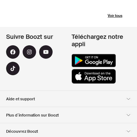
Voir tous
Suivre Boozt sur
Téléchargez notre
appli
Aide et support
Service client
Livraison
Plus d´information sur Boozt
Retours
Paiement
A propos de nous
Bon d'achat officiel
Découvrez Boozt
Cartes cadeaux
Nos applis