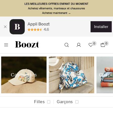
LES MEILLEURES OFFRES ENFANT DU MOMENT
Achetez vêtements, manteaux et chaussures
Achetez maintenant →
Appli Boozt
installer
4.6
0
0
Casquettes
Sacs a dos
Chape
Filles
Garçons