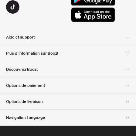
Aide et support
Service client
Livraison
Plus d´information sur Boozt
Retours
Paiement
A propos de nous
Bon d'achat officiel
Découvrez Boozt
Cartes cadeaux
Nos applis
Carrière
Informations sur
Club Boozt
Options de paiement
l'entreprise
Investor relations
Responsabilité
Options de livraison
Presse et récompenses
Boozt Outlet
Navigation Language
French
English