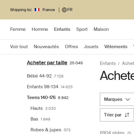
Shipping to:
France
FR
Femme
Homme
Enfants
Sport
Maison
Voir tout
Nouveautés
Offres
Jouets
Vêtements
Acheter par taille
25 045
Enfants
Achete
Achete
Bébé 44-92
7 128
Enfants 98-134
14 625
Teens 140-176
6 942
marques
Hauts
3 032
trier par
Bas
1 849
Robes & jupes
573
6904 styles