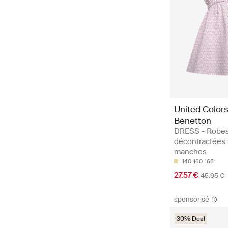
United Colors
Benetton
DRESS - Robe
décontractées
manches
140
160
168
27.57 €
45.95 €
sponsorisé
30% Deal