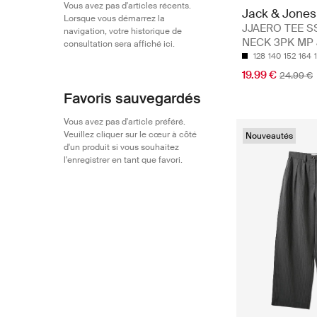
Vous avez pas d'articles récents.
Jack & Jones
Lorsque vous démarrez la
JJAERO TEE S
navigation, votre historique de
NECK 3PK MP
consultation sera affiché ici.
128
140
152
164
19.99 €
24.99 €
Favoris sauvegardés
Vous avez pas d'article préféré.
Veuillez cliquer sur le cœur à côté
Nouveautés
d'un produit si vous souhaitez
l'enregistrer en tant que favori.