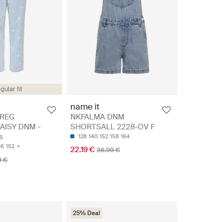
gular fit
name it
REG
NKFALMA DNM
AISY DNM -
SHORTSALL 2228-OV F
s
128
140
152
158
164
46
152
22.19 €
36.99 €
9 €
25% Deal