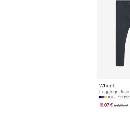
Wheat
Leggings Jule
116
122
16.07 €
22.95 €