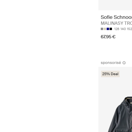
Sofie Schnoo
MALINASY TR
128
140
152
67.95 €
sponsorisé
25% Deal