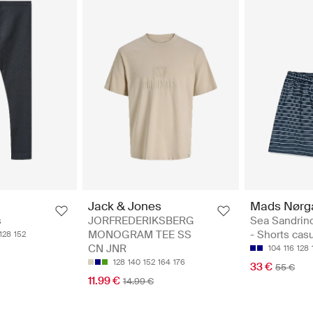
Mads Nørg
Jack & Jones
Sea Sandrin
s
JORFREDERIKSBERG
- Shorts cas
MONOGRAM TEE SS
128
152
CN JNR
104
116
128
128
140
152
164
176
33 €
55 €
11.99 €
14.99 €