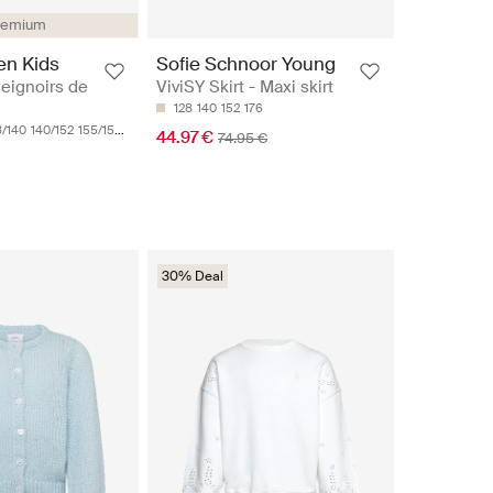
remium
en Kids
Sofie Schnoor Young
eignoirs de
ViviSY Skirt - Maxi skirt
128
140
152
176
8/140
140/152
155/159CM
44.97 €
74.95 €
30% Deal