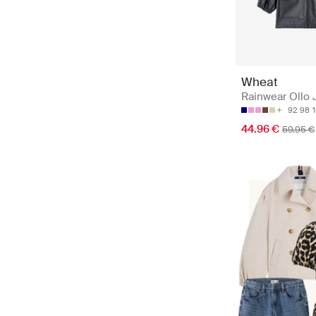
Wheat
Rainwear Ollo 
92
98
44.96 €
59.95 €