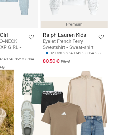
Premium
Girl
Ralph Lauren Kids
 O-NECK
Eyelet French Terry
XP GIRL -
Sweatshirt - Sweat-shirt
129-130
132-140
142-153
154-158
4/140
146/152
158/164
80.50 €
115 €
9 €