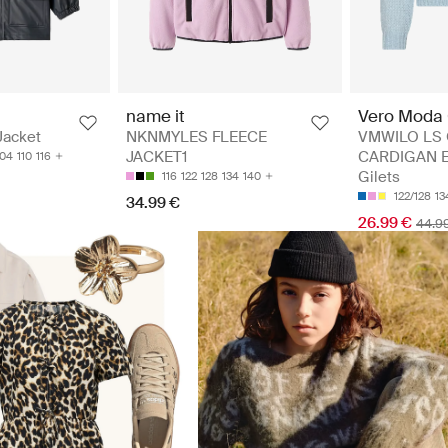
Vero Moda 
name it
VMWILO LS
Jacket
NKNMYLES FLEECE
CARDIGAN E
JACKET1
104
110
116
Gilets
116
122
128
134
140
122/128
13
34.99 €
26.99 €
44.9