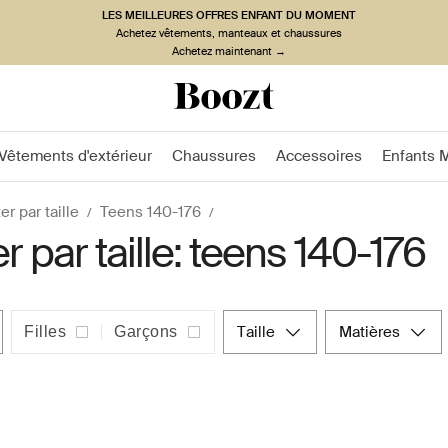
LES MEILLEURES OFFRES ENFANT DU MOMENT
Achetez vêtements, manteaux et chaussures
Achetez maintenant →
Vêtements d'extérieur
Chaussures
Accessoires
Enfants 
r par taille
Teens 140-176
r par taille: teens 140-176
taille
matières
Filles
Garçons