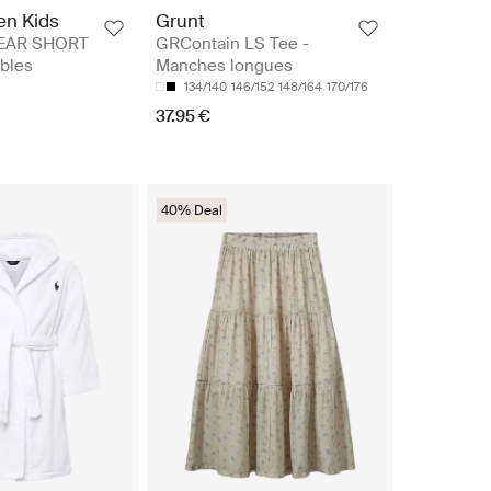
en Kids
Grunt
EAR SHORT
GRContain LS Tee -
bles
Manches longues
134/140
146/152
148/164
170/176
37.95 €
40% Deal