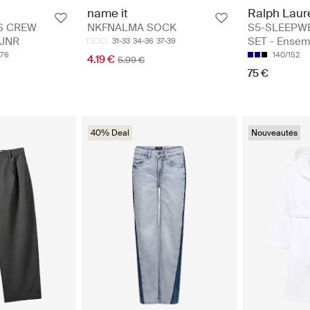
Ralph Laur
name it
S5-SLEEPW
S CREW
NKFNALMA SOCK
SET - Ensem
 JNR
31-33
34-36
37-39
140/152
176
4.19 €
5.99 €
75 €
40% Deal
Nouveautés