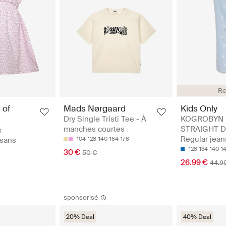
Re
 of
Mads Nørgaard
Kids Only
Dry Single Tristi Tee - À
KOGROBYN 
manches courtes
STRAIGHT D
s
Regular jean
 sans
104
128
140
164
176
128
134
140
1
30 €
50 €
26.99 €
44.9
sponsorisé
20% Deal
40% Deal