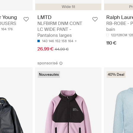
Wide fit
P
r Young
LMTD
Ralph Laur
OUSERS
NLFBIRM DNM CONT
RB-ROBE - P
LC WIDE PANT -
bain
164
176
Pantalons larges
122/128CM
12
140
146
152
158
164
110 €
26.99 €
44.99 €
sponsorisé
Nouveautés
40% Deal