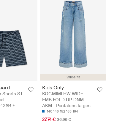
Wide fit
aard
Kids Only
o Shorts ST
KOGMIMI HW WIDE
ual
EMB FOLD UP DNM
AKM - Pantalons larges
140
164
140
146
152
158
164
27.74 €
36.99 €