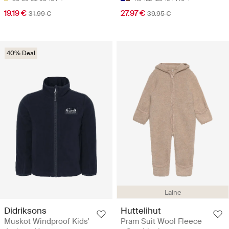
19.19 €
27.97 €
31.99 €
39.95 €
40% Deal
Laine
Didriksons
Huttelihut
Muskot Windproof Kids'
Pram Suit Wool Fleece