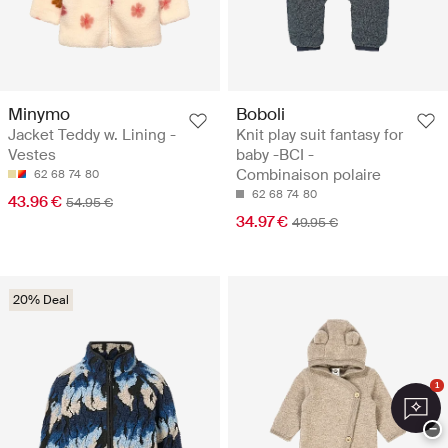
Minymo
Boboli
Jacket Teddy w. Lining -
Knit play suit fantasy for
Vestes
baby -BCI -
Combinaison polaire
62
68
74
80
62
68
74
80
43.96 €
54.95 €
34.97 €
49.95 €
20% Deal
1
−