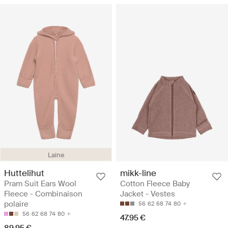
Laine
Huttelihut
mikk-line
Pram Suit Ears Wool
Cotton Fleece Baby
Fleece - Combinaison
Jacket - Vestes
polaire
56
62
68
74
80
56
62
68
74
80
47.95 €
89.95 €