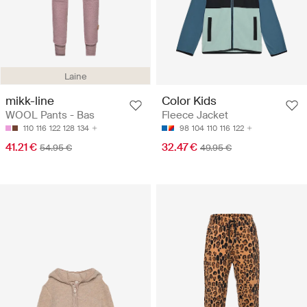
Laine
mikk-line
Color Kids
WOOL Pants - Bas
Fleece Jacket
110
116
122
128
134
98
104
110
116
122
41.21 €
32.47 €
54.95 €
49.95 €