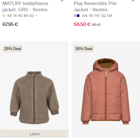
MATLIFF teddyfleece
Play Reversible Pile
jacket. GRS - Vestes
Jacket - Vestes
68
74
80
86
92
104
110
116
122
134
67.95 €
59.50 €
85 €
25% Deal
35% Deal
Laine