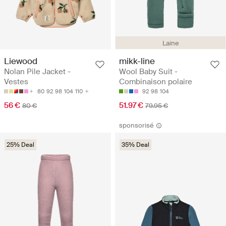
Laine
Liewood
mikk-line
Nolan Pile Jacket -
Wool Baby Suit -
Vestes
Combinaison polaire
80
92
98
104
110
92
98
104
56 €
51.97 €
80 €
79.95 €
sponsorisé
25% Deal
35% Deal