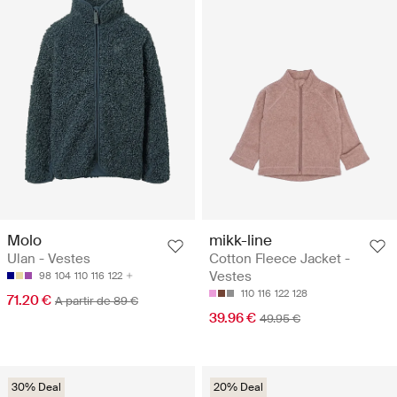
Molo
mikk-line
Ulan - Vestes
Cotton Fleece Jacket -
Vestes
98
104
110
116
122
110
116
122
128
71.20 €
A partir de 89 €
39.96 €
49.95 €
30% Deal
20% Deal