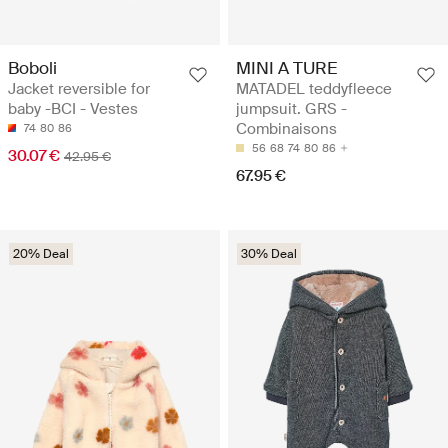
Boboli
MINI A TURE
Jacket reversible for
MATADEL teddyfleece
baby -BCI - Vestes
jumpsuit. GRS -
Combinaisons
74
80
86
56
68
74
80
86
30.07 €
42.95 €
67.95 €
20% Deal
30% Deal