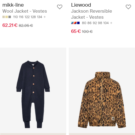
mikk-line
Liewood
Wool Jacket - Vestes
Jackson Reversible
Jacket - Vestes
110
116
122
128
134
80
86
92
98
104
62.21 €
82.95 €
65 €
100 €