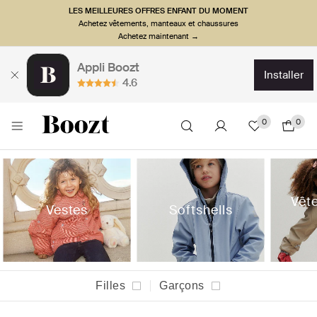
LES MEILLEURES OFFRES ENFANT DU MOMENT
Achetez vêtements, manteaux et chaussures
Achetez maintenant →
Appli Boozt
installer
4.6
0
0
Vêt
Vestes
Softshells
Filles
Garçons