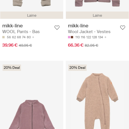
Laine
Laine
mikk-line
mikk-line
WOOL Pants - Bas
Wool Jacket - Vestes
56
62
68
74
80
110
116
122
128
134
39.96 €
66.36 €
49.95 €
82.95 €
20% Deal
20% Deal