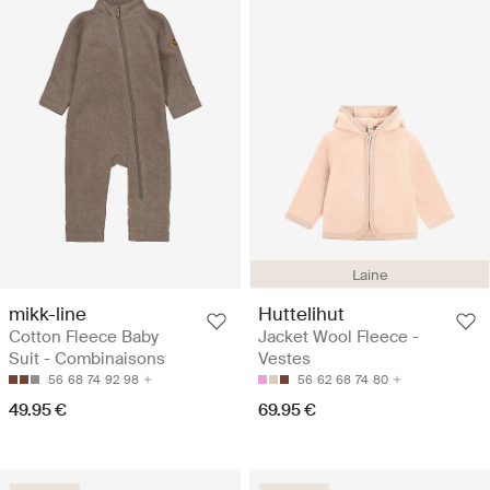
Laine
mikk-line
Huttelihut
Cotton Fleece Baby
Jacket Wool Fleece -
Suit - Combinaisons
Vestes
56
68
74
92
98
56
62
68
74
80
49.95 €
69.95 €