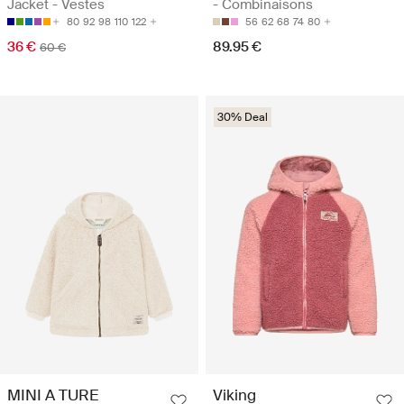
Jacket - Vestes
- Combinaisons
80
92
98
110
122
56
62
68
74
80
36 €
89.95 €
60 €
30% Deal
MINI A TURE
Viking