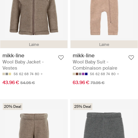
Laine
Laine
mikk-line
mikk-line
Wool Baby Jacket -
Wool Baby Suit -
Vestes
Combinaison polaire
56
62
68
74
80
56
62
68
74
80
43.96 €
63.96 €
54.95 €
79.95 €
20% Deal
25% Deal