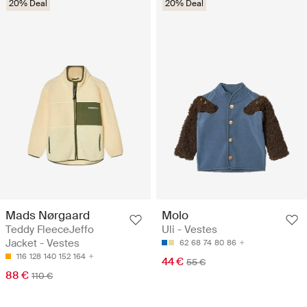
20% Deal
20% Deal
Mads Nørgaard
Molo
Teddy FleeceJeffo
Uli - Vestes
Jacket - Vestes
62
68
74
80
86
116
128
140
152
164
44 €
55 €
88 €
110 €