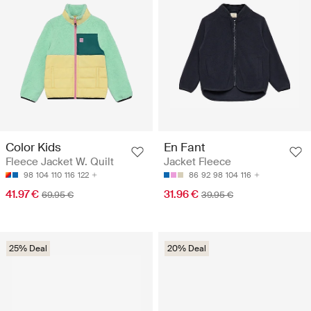
Color Kids
En Fant
Fleece Jacket W. Quilt
Jacket Fleece
98
104
110
116
122
86
92
98
104
116
41.97 €
31.96 €
69.95 €
39.95 €
25% Deal
20% Deal