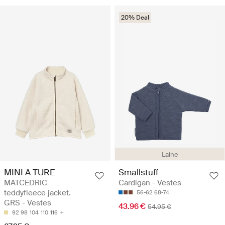
20% Deal
Laine
MINI A TURE
Smallstuff
MATCEDRIC
Cardigan - Vestes
teddyfleece jacket.
56-62
68-74
GRS - Vestes
43.96 €
54.95 €
92
98
104
110
116