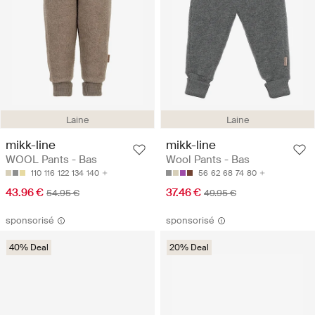
Laine
Laine
mikk-line
mikk-line
WOOL Pants - Bas
Wool Pants - Bas
110
116
122
134
140
56
62
68
74
80
43.96 €
37.46 €
54.95 €
49.95 €
sponsorisé
sponsorisé
40% Deal
20% Deal