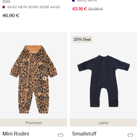
Bas
56/62
68/74
56/62
68/74
80/86
92/98
44/50
43.16 €
53.95 €
46.90 €
20% Deal
Premium
Laine
Mini Rodini
Smallstuff