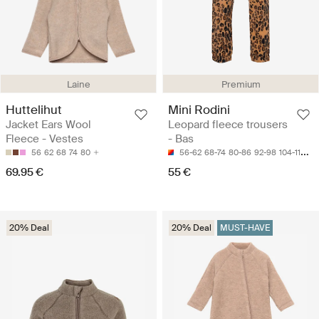
Laine
Premium
Huttelihut
Mini Rodini
Jacket Ears Wool
Leopard fleece trousers
Fleece - Vestes
- Bas
56
62
68
74
80
56-62
68-74
80-86
92-98
104-110
69.95 €
55 €
20% Deal
20% Deal
MUST-HAVE