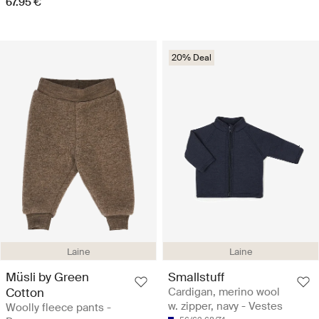
67.95 €
20% Deal
Laine
Laine
Müsli by Green
Smallstuff
Cotton
Cardigan, merino wool
w. zipper, navy - Vestes
Woolly fleece pants -