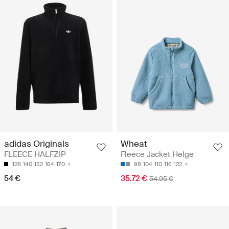
adidas Originals
Wheat
FLEECE HALFZIP
Fleece Jacket Helge
128
140
152
164
170
98
104
110
116
122
54 €
35.72 €
54.95 €