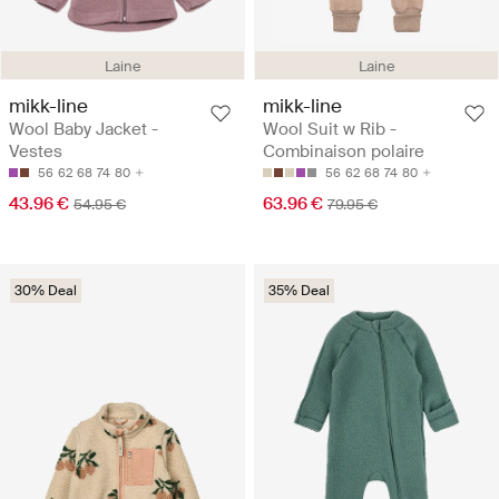
Laine
Laine
mikk-line
mikk-line
Wool Baby Jacket -
Wool Suit w Rib -
Vestes
Combinaison polaire
56
62
68
74
80
56
62
68
74
80
43.96 €
63.96 €
54.95 €
79.95 €
30% Deal
35% Deal