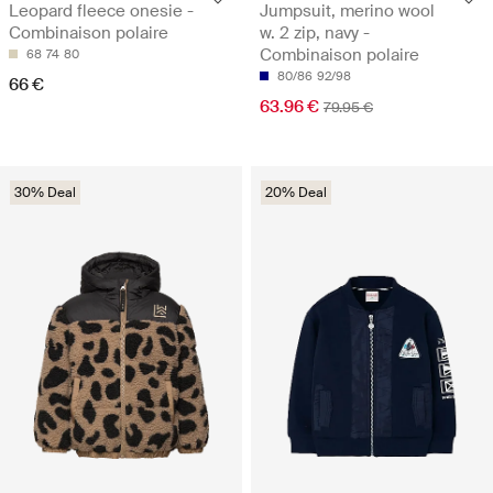
Leopard fleece onesie -
Jumpsuit, merino wool
Combinaison polaire
w. 2 zip, navy -
Combinaison polaire
68
74
80
80/86
92/98
66 €
63.96 €
79.95 €
30% Deal
20% Deal