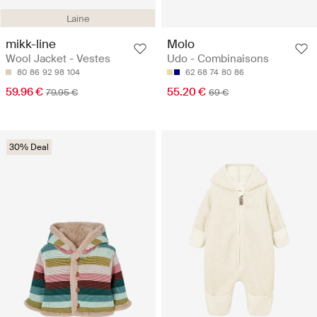
Laine
mikk-line
Molo
Wool Jacket - Vestes
Udo - Combinaisons
80
86
92
98
104
62
68
74
80
86
59.96 €
55.20 €
79.95 €
69 €
30% Deal