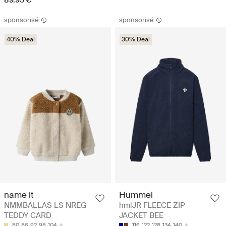
sponsorisé
sponsorisé
40% Deal
30% Deal
name it
Hummel
NMMBALLAS LS NREG
hmlJR FLEECE ZIP
TEDDY CARD
JACKET BEE
80
86
92
98
104
116
122
128
134
140