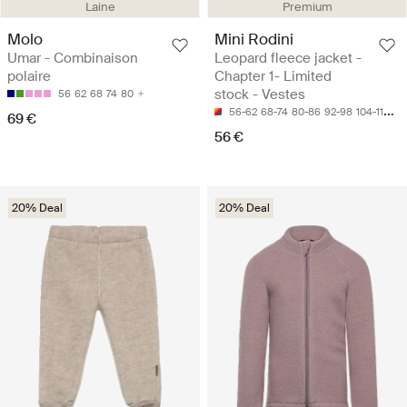
Laine
Premium
Molo
Mini Rodini
Umar - Combinaison
Leopard fleece jacket -
polaire
Chapter 1- Limited
stock - Vestes
56
62
68
74
80
56-62
68-74
80-86
92-98
104-110
69 €
56 €
20% Deal
20% Deal