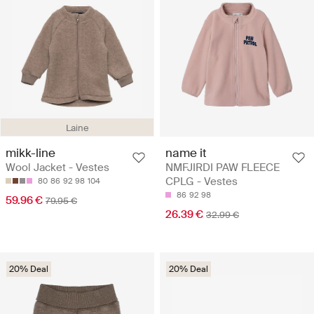
Laine
mikk-line
name it
Wool Jacket - Vestes
NMFJIRDI PAW FLEECE
CPLG - Vestes
80
86
92
98
104
86
92
98
59.96 €
79.95 €
26.39 €
32.99 €
20% Deal
20% Deal