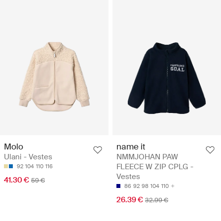
Molo
name it
Ulani - Vestes
NMMJOHAN PAW
FLEECE W ZIP CPLG -
92
104
110
116
Vestes
41.30 €
59 €
86
92
98
104
110
26.39 €
32.99 €