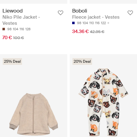
Liewood
Boboli
Niko Pile Jacket -
Fleece jacket - Vestes
Vestes
98
104
110
116
122
98
104
116
128
34.36 €
42.95 €
70 €
100 €
25% Deal
20% Deal