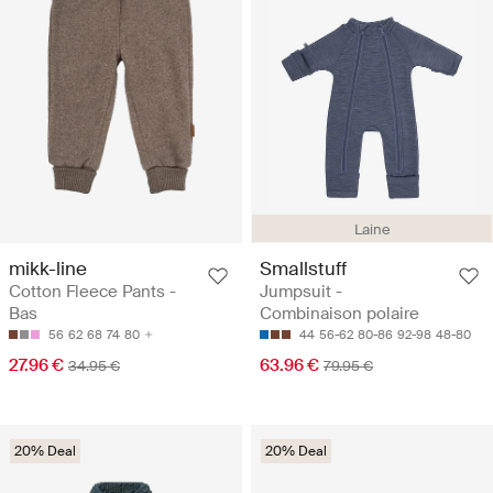
Laine
mikk-line
Smallstuff
Cotton Fleece Pants -
Jumpsuit -
Bas
Combinaison polaire
56
62
68
74
80
44
56-62
80-86
92-98
48-80
27.96 €
63.96 €
34.95 €
79.95 €
20% Deal
20% Deal