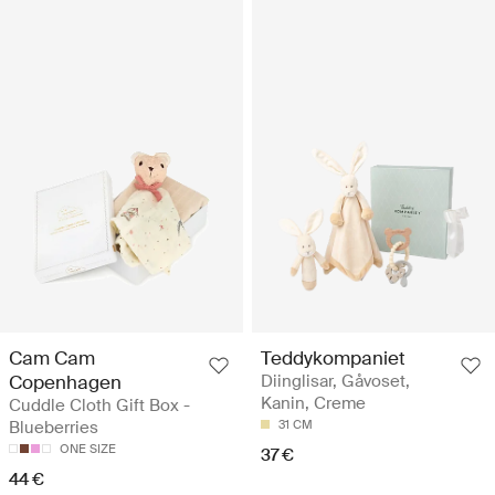
Cam Cam
Teddykompaniet
Copenhagen
Diinglisar, Gåvoset,
Kanin, Creme
Cuddle Cloth Gift Box -
Blueberries
31 CM
ONE SIZE
37 €
44 €