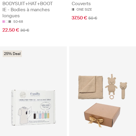
BODYSUIT+HAT+BOOT
Couverts
IE - Bodies à manches
ONE SIZE
longues
37.50 €
50 €
50-68
22.50 €
30 €
25% Deal