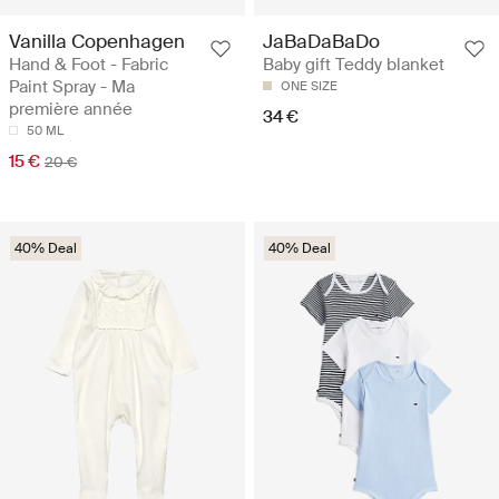
Vanilla Copenhagen
JaBaDaBaDo
Hand & Foot - Fabric
Baby gift Teddy blanket
Paint Spray - Ma
ONE SIZE
première année
34 €
50 ML
15 €
20 €
40% Deal
40% Deal