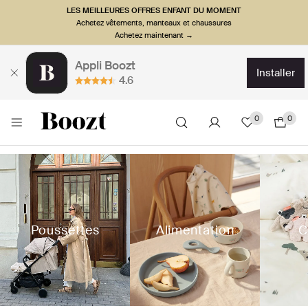
LES MEILLEURES OFFRES ENFANT DU MOMENT
Achetez vêtements, manteaux et chaussures
Achetez maintenant →
Appli Boozt
installer
4.6
0
0
Poussettes
Alimentation
C