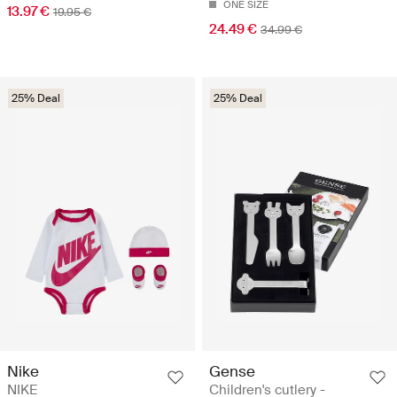
ONE SIZE
13.97 €
19.95 €
24.49 €
34.99 €
25% Deal
25% Deal
Nike
Gense
NIKE
Children's cutlery -