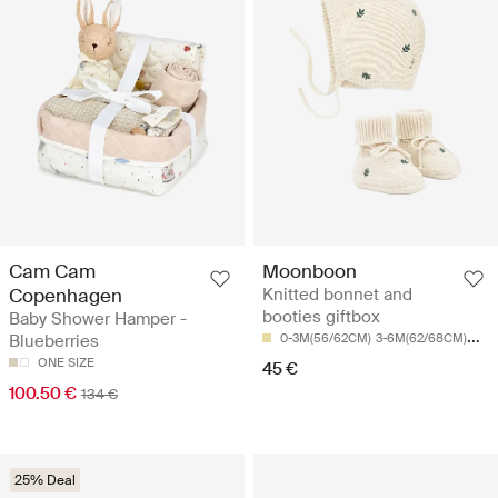
Cam Cam
Moonboon
Copenhagen
Knitted bonnet and
booties giftbox
Baby Shower Hamper -
Blueberries
0-3M(56/62CM)
3-6M(62/68CM)
6-9
ONE SIZE
45 €
100.50 €
134 €
25% Deal