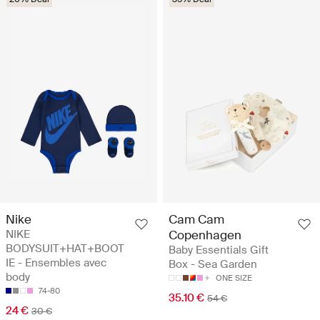
Nike
Cam Cam
NIKE
Copenhagen
BODYSUIT+HAT+BOOT
Baby Essentials Gift
IE - Ensembles avec
Box - Sea Garden
body
ONE SIZE
74-80
35.10 €
54 €
24 €
30 €