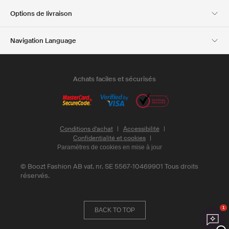
Investor relations
Responsabilité
Options de livraison
Presse et récompenses
Boozt Outlet
Navigation Language
French
English
Achats faciles et sécurisés
conditions de vente et de livraison
Conditions d’achat
Accessibilité
Confidentialité et cookies
Paramètres de cookies en mise à jour
©
Boozt Fashion AB vat. nr. SE 5567-10469901
Tous droits
réservés.
1
BACK TO TOP