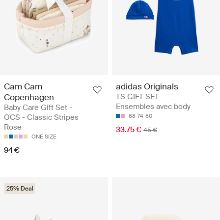
Cam Cam
adidas Originals
Copenhagen
TS GIFT SET -
Ensembles avec body
Baby Care Gift Set -
OCS - Classic Stripes
68
74
80
Rose
33.75 €
45 €
ONE SIZE
94 €
25% Deal