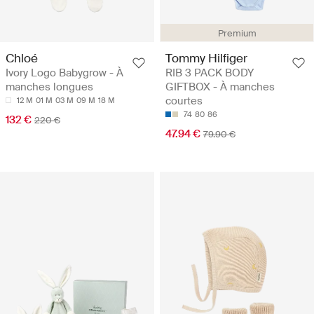
Premium
Chloé
Tommy Hilfiger
Ivory Logo Babygrow - À
RIB 3 PACK BODY
manches longues
GIFTBOX - À manches
courtes
12 M
01 M
03 M
09 M
18 M
74
80
86
132 €
220 €
47.94 €
79.90 €