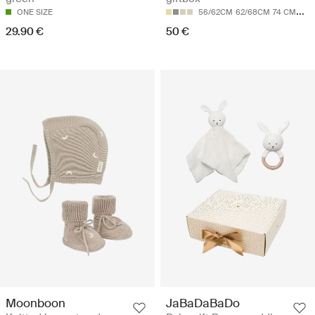
ONE SIZE
56/62CM
62/68CM
74 CM
80 
29.90 €
50 €
Moonboon
JaBaDaBaDo