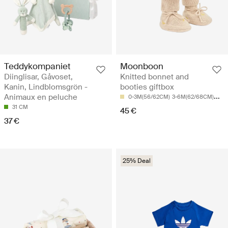
Teddykompaniet
Moonboon
Diinglisar, Gåvoset,
Knitted bonnet and
Kanin, Lindblomsgrön -
booties giftbox
Animaux en peluche
0-3M(56/62CM)
3-6M(62/68CM)
6-9
31 CM
45 €
37 €
25% Deal