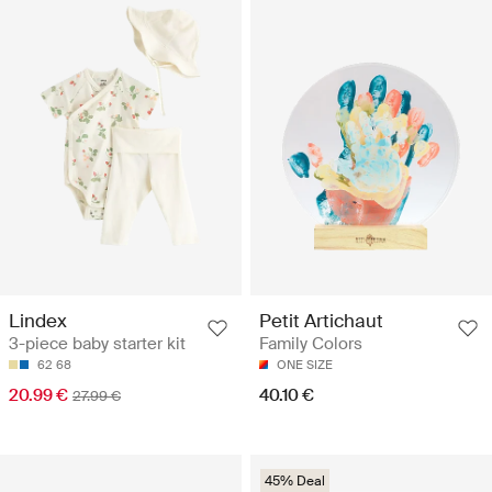
Lindex
Petit Artichaut
3-piece baby starter kit
Family Colors
62
68
ONE SIZE
20.99 €
40.10 €
27.99 €
45% Deal