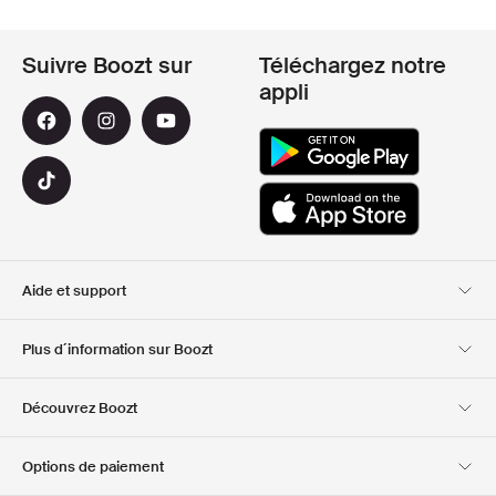
Suivre Boozt sur
Téléchargez notre
appli
Aide et support
Service client
Livraison
Plus d´information sur Boozt
Retours
Paiement
A propos de nous
Bon d'achat officiel
Découvrez Boozt
Cartes cadeaux
Nos applis
Carrière
Informations sur
Club Boozt
Options de paiement
l'entreprise