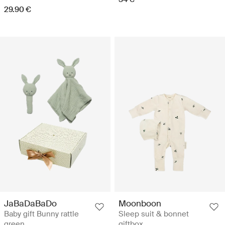
29.90 €
JaBaDaBaDo
Moonboon
Baby gift Bunny rattle
Sleep suit & bonnet
green
giftbox