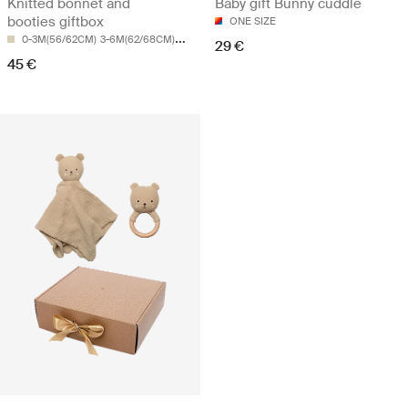
Knitted bonnet and
Baby gift Bunny cuddle
booties giftbox
ONE SIZE
0-3M(56/62CM)
3-6M(62/68CM)
6-9M(74CM)
29 €
45 €