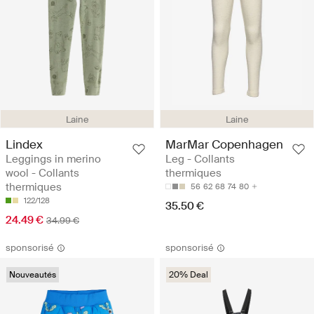
Laine
Laine
Lindex
MarMar Copenhagen
Leggings in merino
Leg - Collants
wool - Collants
thermiques
thermiques
56
62
68
74
80
122/128
35.50 €
24.49 €
34.99 €
sponsorisé
sponsorisé
Nouveautés
20% Deal