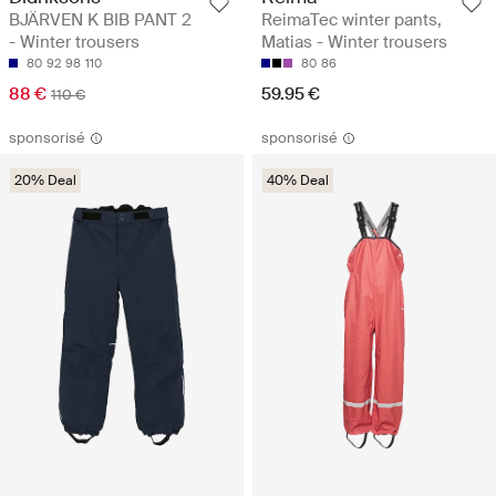
BJÄRVEN K BIB PANT 2
ReimaTec winter pants,
- Winter trousers
Matias - Winter trousers
80
92
98
110
80
86
88 €
59.95 €
110 €
sponsorisé
sponsorisé
20% Deal
40% Deal