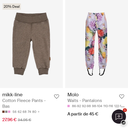
20% Deal
mikk-line
Molo
Cotton Fleece Pants -
Waits - Pantalons
Bas
86-92
92-98
98-104
110-116
122-128
1
56
62
68
74
80
A partir de 45 €
27.96 €
34.95 €
−