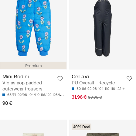
Premium
Mini Rodini
CeLaVi
Violas aop padded
PU Overall - Recycle
outerwear trousers
80
86-92
98-104
110
116-122
68/74
92/98
104/110
116/122
128/134
31.96 €
39.95 €
98 €
40% Deal