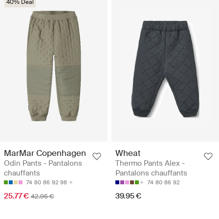
40% Deal
MarMar Copenhagen
Wheat
Odin Pants - Pantalons
Thermo Pants Alex -
chauffants
Pantalons chauffants
74
80
86
92
98
74
80
86
92
25.77 €
39.95 €
42.95 €