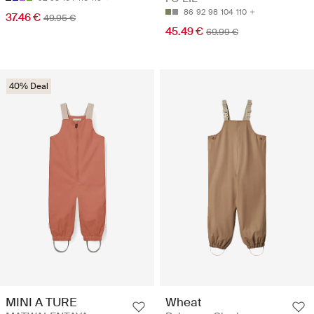
86
92
98
104
110
37.46 €
49.95 €
45.49 €
69.99 €
40% Deal
MINI A TURE
Wheat