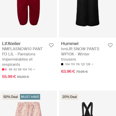
Lil'Atelier
Hummel
NMFLASNOW10 PANT
hmlJR SNOW PANTS
FO LIL - Pantalons
WP10K - Winter
imperméables et
trousers
respirants
104
110
116
122
128
86
92
98
104
110
63.96 €
79.95 €
55.99 €
69.99 €
50% Deal
MUST-HAVE
20% Deal