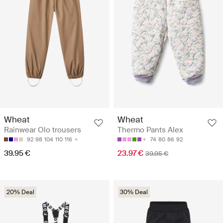
Wheat
Wheat
Rainwear Olo trousers
Thermo Pants Alex
92
98
104
110
116
74
80
86
92
39.95 €
23.97 €
39.95 €
20% Deal
30% Deal