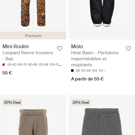
Premium
Mini Rodini
Molo
Leopard fleece trousers
Heat Basic - Pantalons
- Bas
imperméables et
respirants
56-62
68-74
80-86
92-98
104-110
86
92
98
104
110
55 €
A partir de 55 €
20% Deal
25% Deal