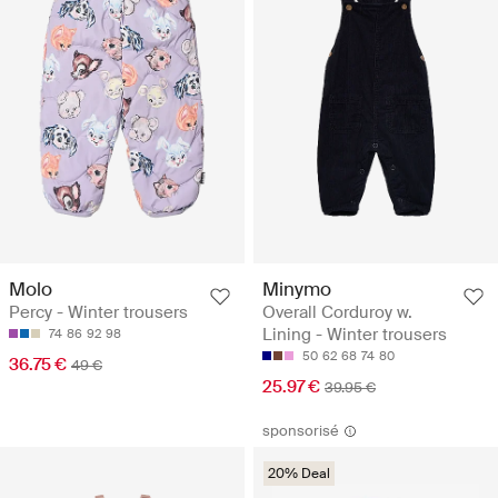
Molo
Minymo
Percy - Winter trousers
Overall Corduroy w.
Lining - Winter trousers
74
86
92
98
50
62
68
74
80
36.75 €
49 €
25.97 €
39.95 €
sponsorisé
20% Deal