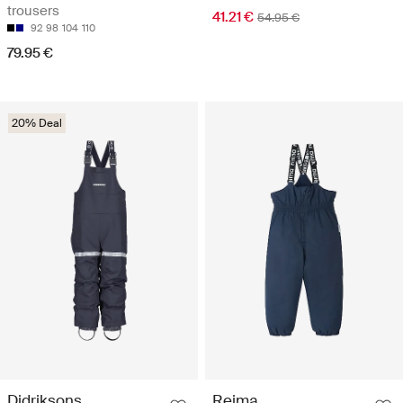
trousers
41.21 €
54.95 €
92
98
104
110
79.95 €
20% Deal
Didriksons
Reima