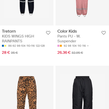
Tretorn
Color Kids
KIDS WINGS HIGH
Pants PU - W.
RAINPANTS
Suspender
86-92
98-104
110-116
122-128
92
98
104
110
116
28 €
26.36 €
35 €
32.95 €