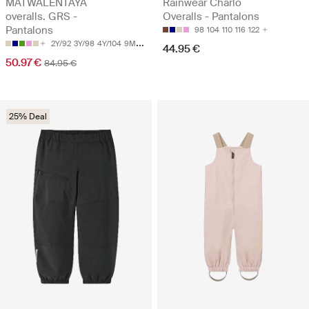
MATWALENTAYA
Rainwear Charlo
overalls. GRS -
Overalls - Pantalons
Pantalons
98
104
110
116
122
2Y/92
3Y/98
4Y/104
9M/74
12M/80
44.95 €
50.97 €
84.95 €
25% Deal