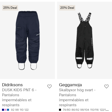
25% Deal
20% Deal
Didriksons
Geggamoja
DUSK KIDS PNT 6 -
Skalbyxor hög svart -
Pantalons
Pantalons
imperméables et
imperméables et
respirants
respirants
92
98
110
122
74/80
86/92
98/104
110/116
122/128