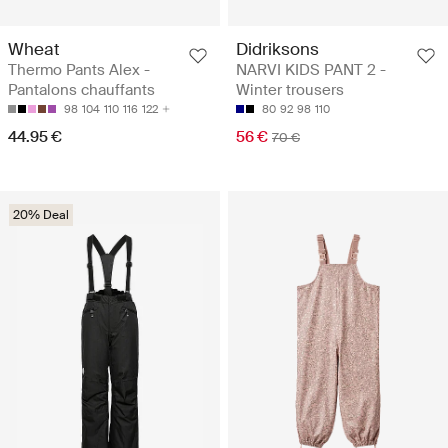
Wheat
Didriksons
Thermo Pants Alex -
NARVI KIDS PANT 2 -
Pantalons chauffants
Winter trousers
98
104
110
116
122
80
92
98
110
44.95 €
56 €
70 €
20% Deal