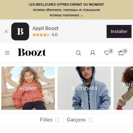
LES MEILLEURES OFFRES ENFANT DU MOMENT
Achetez vêtements, manteaux et chaussures
Achetez maintenant →
Appli Boozt
installer
4.6
0
0
Vêt
Vestes
Softshells
Filles
Garçons