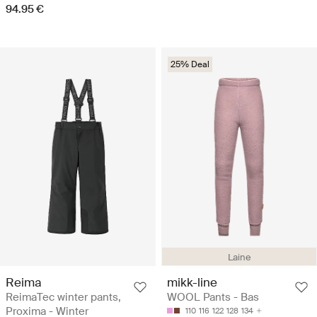
94.95 €
25% Deal
Laine
Reima
mikk-line
ReimaTec winter pants,
WOOL Pants - Bas
Proxima - Winter
110
116
122
128
134