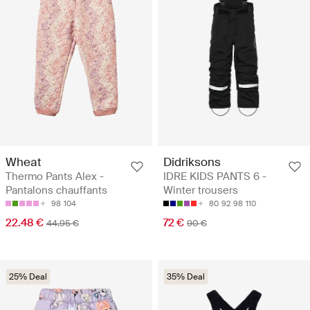
Wheat
Didriksons
Thermo Pants Alex -
IDRE KIDS PANTS 6 -
Pantalons chauffants
Winter trousers
98
104
80
92
98
110
22.48 €
72 €
44.95 €
90 €
25% Deal
35% Deal