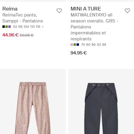
Reima
MINI A TURE
ReimaTec pants,
MATWALENTAYO all
Samppi - Pantalons
season overalls. GRS -
Pantalons
92
98
104
110
116
imperméables et
44.96 €
59.95 €
respirants
74
80
86
92
98
94.95 €