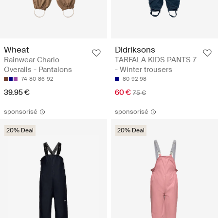
Wheat
Didriksons
Rainwear Charlo
TARFALA KIDS PANTS 7
Overalls - Pantalons
- Winter trousers
74
80
86
92
80
92
98
39.95 €
60 €
75 €
sponsorisé
sponsorisé
20% Deal
20% Deal