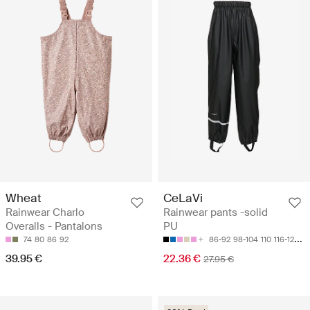
Wheat
CeLaVi
Rainwear Charlo
Rainwear pants -solid
Overalls - Pantalons
PU
74
80
86
92
86-92
98-104
110
116-122
12
39.95 €
22.36 €
27.95 €