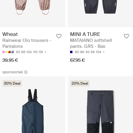
Wheat
MINI A TURE
Rainwear Olo trousers -
MATAIANO softshell
Pantalons
pants. GRS - Bas
92
98
104
110
116
80
86
92
98
104
39.95 €
67.95 €
sponsorisé
30% Deal
20% Deal