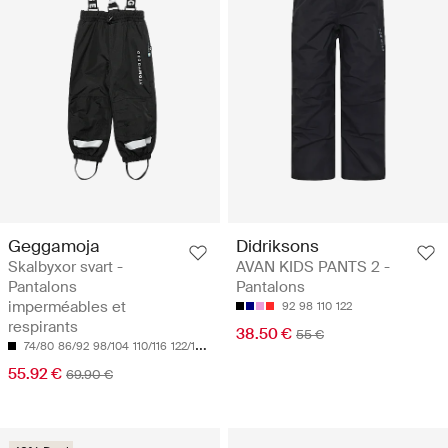
Geggamoja
Didriksons
Skalbyxor svart -
AVAN KIDS PANTS 2 -
Pantalons
Pantalons
imperméables et
92
98
110
122
respirants
38.50 €
55 €
74/80
86/92
98/104
110/116
122/128
55.92 €
69.90 €