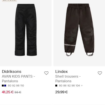
Didriksons
Lindex
AVAN KIDS PANTS -
Shell trousers -
Pantalons
Pantalons
80
92
98
110
80
86
92
98
104
41.25 €
29.99 €
55 €