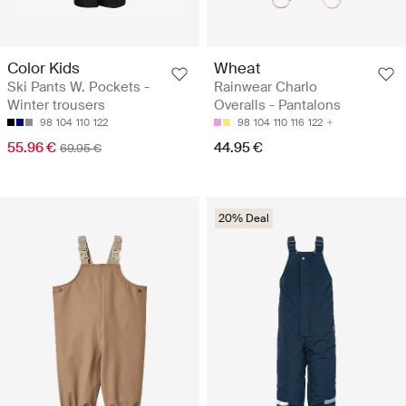
Color Kids
Wheat
Ski Pants W. Pockets -
Rainwear Charlo
Winter trousers
Overalls - Pantalons
98
104
110
122
98
104
110
116
122
55.96 €
44.95 €
69.95 €
20% Deal