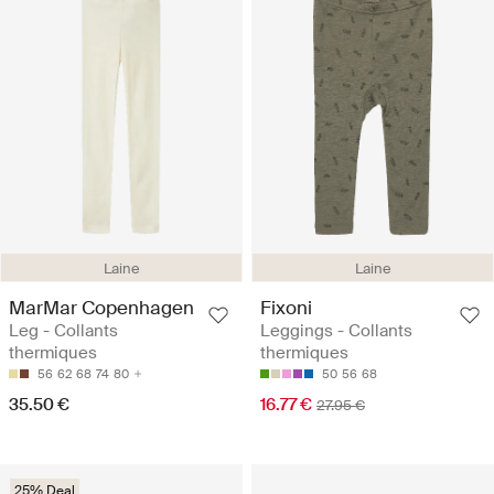
Laine
Laine
MarMar Copenhagen
Fixoni
Leg - Collants
Leggings - Collants
thermiques
thermiques
56
62
68
74
80
50
56
68
35.50 €
16.77 €
27.95 €
25% Deal