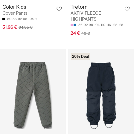
Color Kids
Tretorn
Cover Pants
AKTIV FLEECE
HIGHPANTS
80
86
92
98
104
86-92
98-104
110-116
122-128
51.96 €
64.95 €
24 €
40 €
20% Deal