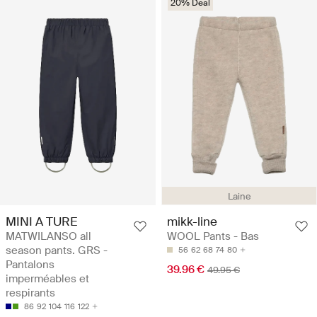
20% Deal
Laine
MINI A TURE
mikk-line
MATWILANSO all
WOOL Pants - Bas
season pants. GRS -
56
62
68
74
80
Pantalons
39.96 €
49.95 €
imperméables et
respirants
86
92
104
116
122