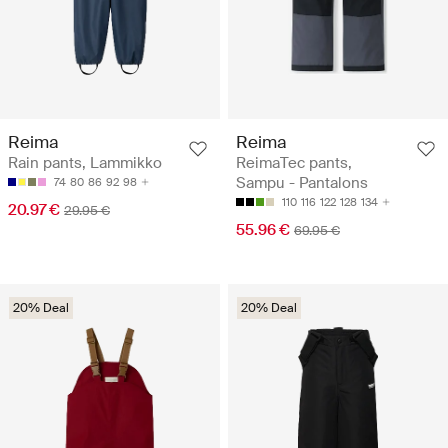
Reima
Reima
ReimaTec pants,
Rain pants, Lammikko
Sampu - Pantalons
74
80
86
92
98
110
116
122
128
134
20.97 €
29.95 €
55.96 €
69.95 €
20% Deal
20% Deal