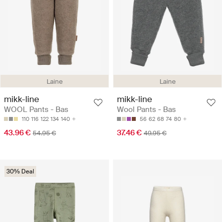
Laine
Laine
mikk-line
mikk-line
WOOL Pants - Bas
Wool Pants - Bas
110
116
122
134
140
56
62
68
74
80
43.96 €
37.46 €
54.95 €
49.95 €
30% Deal