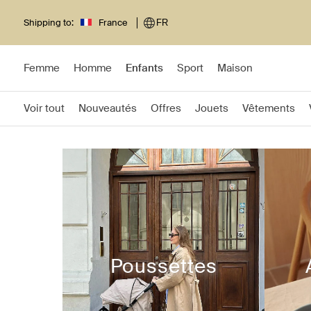
Shipping to:
France
FR
Femme
Homme
Enfants
Sport
Maison
Voir tout
Nouveautés
Offres
Jouets
Vêtements
Poussettes