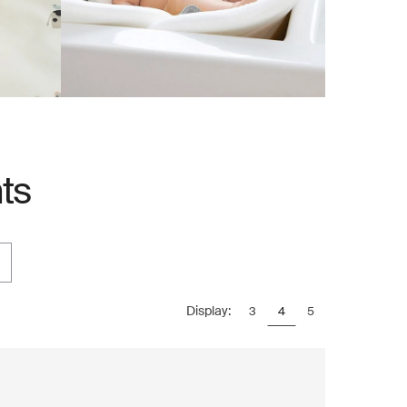
ts
Display:
3
4
5