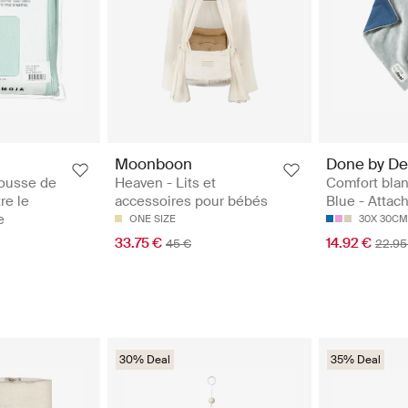
Moonboon
Done by De
Housse de
Heaven - Lits et
Comfort blan
re le
accessoires pour bébés
Blue - Attac
e
ONE SIZE
30X 30CM
M
33.75 €
14.92 €
45 €
22.95
30% Deal
35% Deal