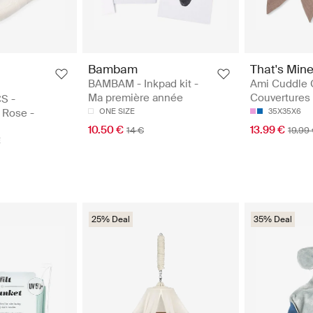
Bambam
That's Min
BAMBAM - Inkpad kit -
Ami Cuddle C
Ma première année
Couvertures 
S -
 Rose -
ONE SIZE
35X35X6
10.50 €
13.99 €
14 €
19.99
E
25% Deal
35% Deal