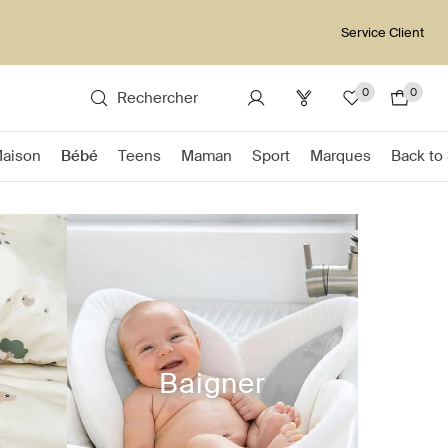
Service Client
0
0
Rechercher
Maison
Bébé
Teens
Maman
Sport
Marques
Back to
Baigner