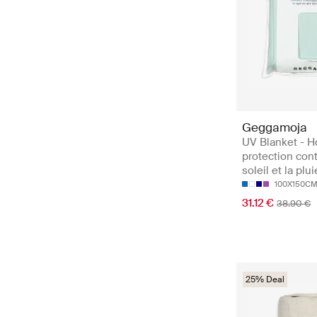
Geggamoja
UV Blanket - 
protection cont
soleil et la plui
100X150C
31.12 €
38.90 €
25% Deal