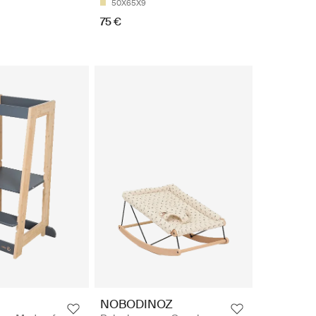
50X65X9
75 €
NOBODINOZ