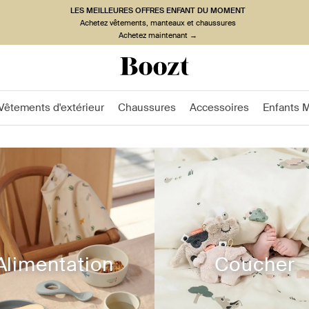
LES MEILLEURES OFFRES ENFANT DU MOMENT
Achetez vêtements, manteaux et chaussures
Achetez maintenant →
Vêtements d'extérieur
Chaussures
Accessoires
Enfants 
Alimentation
Coucher