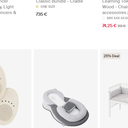
ncer
Classic Bundle - Cradle
Learning To
y, Light
Wood - Chai
ONE SIZE
uncers &
accessoires
735 €
88X 54X 43.
74.25 €
99 €
25% Deal