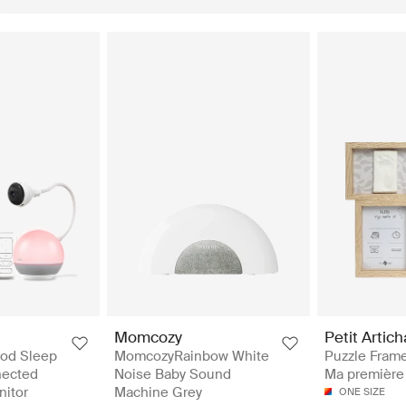
Momcozy
Petit Artic
ood Sleep
MomcozyRainbow White
Puzzle Frame 
nected
Noise Baby Sound
Ma première
nitor
Machine Grey
ONE SIZE