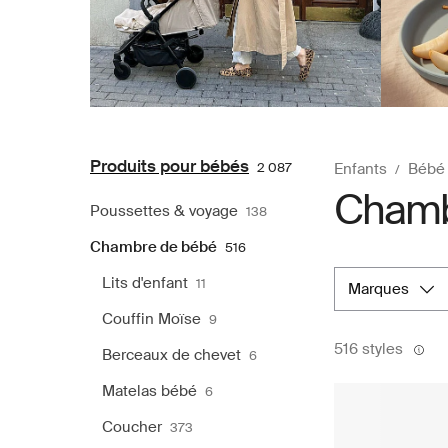
Produits pour bébés
2 087
Enfants
Bébé
Chambr
Poussettes & voyage
138
Chambre de bébé
516
Lits d'enfant
11
marques
Couffin Moïse
9
516 styles
Berceaux de chevet
6
Matelas bébé
6
Coucher
373