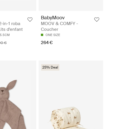
BabyMoov
2-in-1 roba
MOOV & COMFY -
Lits d'enfant
Coucher
75.5CM
ONE SIZE
264 €
90 €
25% Deal