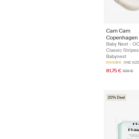
Cam Cam
Copenhagen
Baby Nest - OC
Classic Stripes
Babynest
ONE SIZ
81.75 €
109 €
20% Deal