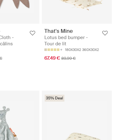
e
That's Mine
loth -
Lotus bed bumper -
câlins
Tour de lit
180X30X2
360X30X2
67.49 €
 €
89.99 €
35% Deal