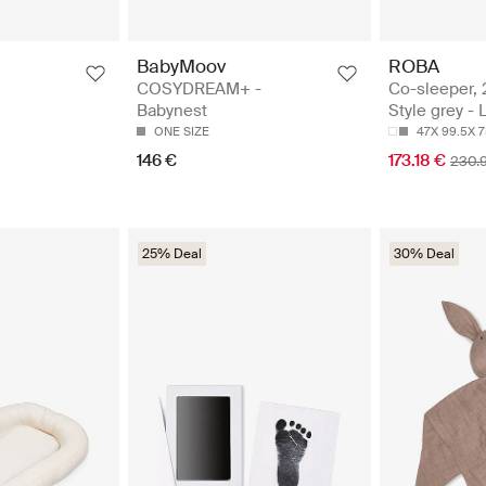
BabyMoov
ROBA
COSYDREAM+ -
Co-sleeper, 
Babynest
Style grey - 
ONE SIZE
47X 99.5X 
146 €
173.18 €
230.
25% Deal
30% Deal