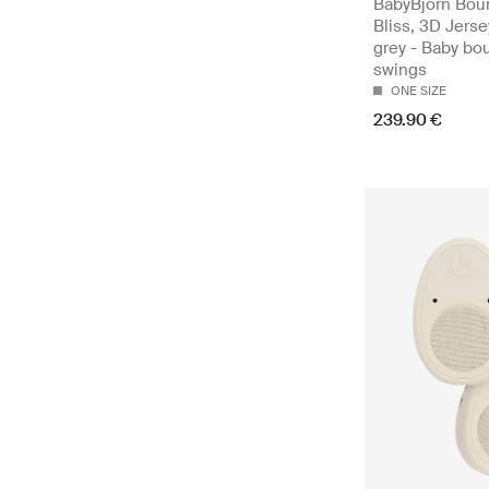
BabyBjörn Bou
Bliss, 3D Jerse
grey - Baby bo
swings
ONE SIZE
239.90 €