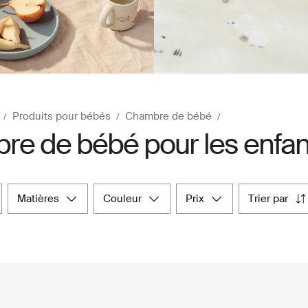
Produits pour bébés
Chambre de bébé
e de bébé pour les enfan
matières
couleur
prix
trier par