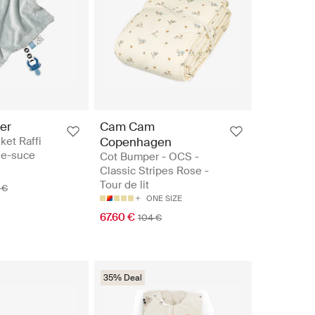
er
Cam Cam
ket Raffi
Copenhagen
he-suce
Cot Bumper - OCS -
Classic Stripes Rose -
Tour de lit
 €
ONE SIZE
67.60 €
104 €
35% Deal