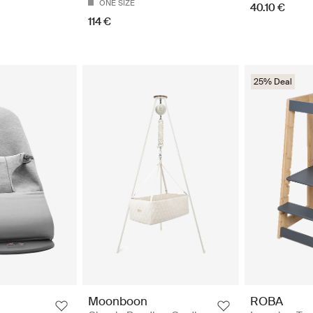
ONE SIZE
40.10 €
114 €
25% Deal
Moonboon
ROBA