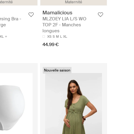
ternité
Maternité
Mamalicious
rsing Bra -
MLZOEY LIA L/S WO
rge
TOP 2F - Manches
longues
XL
XS
S
M
L
XL
44.99 €
Nouvelle saison