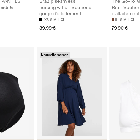
 PANTIES
Bra2 p seamless
The Go-To M
midi &
nursing w La - Soutiens-
Bra - Soutie
gorge d'allaitement
d'allaitement
XS
S
M
L
XL
S
M
L
XL
39.99 €
79.90 €
Nouvelle saison