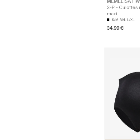
MLMELISA HW
3-P - Culottes 
maxi
S/M
M/L
L/XL
34.99 €