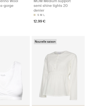
erino Wool
MOM Medium support
ns-gorge
semi shine tights 20
denier
S
M
L
12.99 €
Nouvelle saison