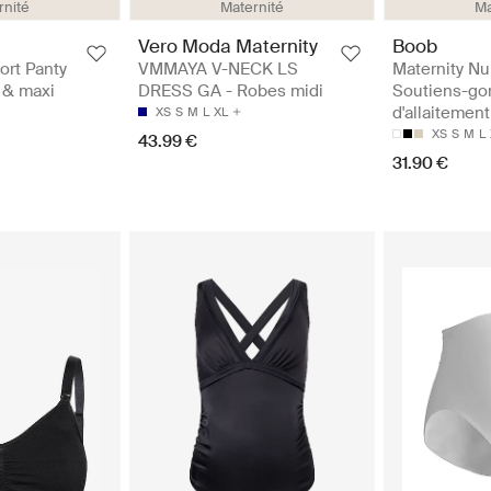
rnité
Maternité
Ma
Vero Moda Maternity
Boob
ort Panty
VMMAYA V-NECK LS
Maternity Nu
i & maxi
DRESS GA - Robes midi
Soutiens-go
d'allaitement
XS
S
M
L
XL
XS
S
M
L
43.99 €
31.90 €