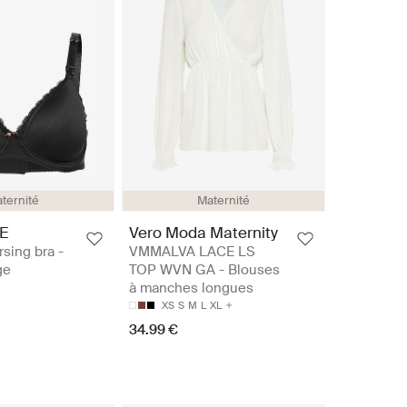
ternité
Maternité
E
Vero Moda Maternity
rsing bra -
VMMALVA LACE LS
ge
TOP WVN GA - Blouses
à manches longues
XS
S
M
L
XL
34.99 €