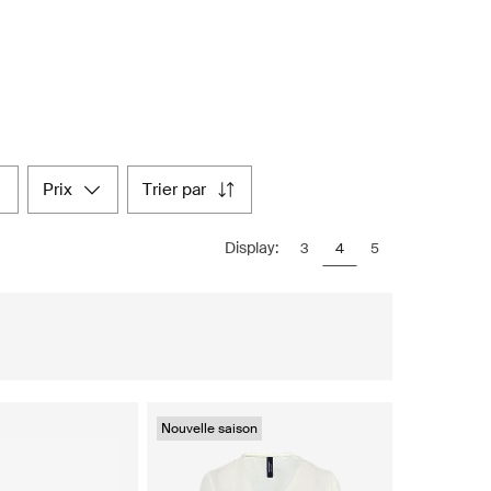
prix
trier par
Display:
3
4
5
Nouvelle saison