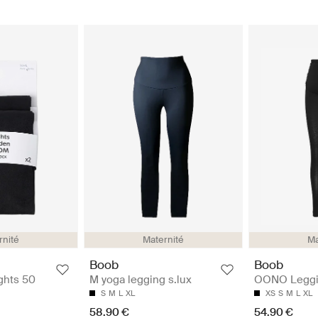
rnité
Maternité
Ma
Boob
Boob
ghts 50
M yoga legging s.lux
OONO Leggi
S
M
L
XL
XS
S
M
L
XL
58.90 €
54.90 €