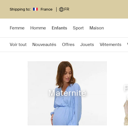
Shipping to:
France
FR
Femme
Homme
Enfants
Sport
Maison
Voir tout
Nouveautés
Offres
Jouets
Vêtements
P
Maternité