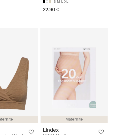
S
M
L
XL
22.90 €
ternité
Maternité
Lindex