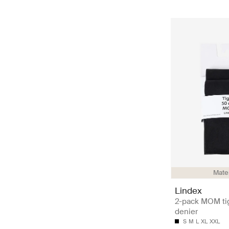
Mate
Lindex
2-pack MOM ti
denier
S
M
L
XL
XXL