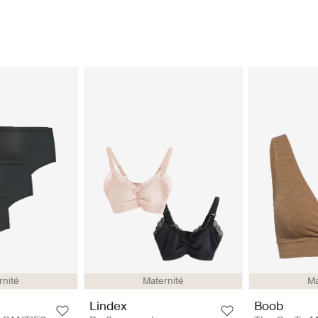
rnité
Maternité
Ma
Lindex
Boob