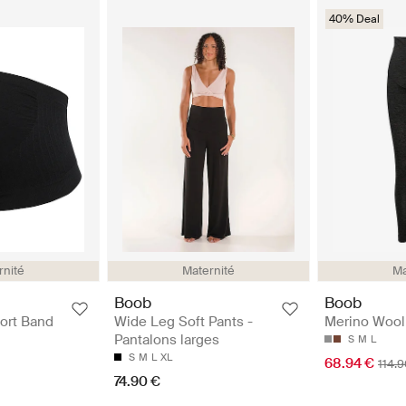
40% Deal
rnité
Maternité
Ma
Boob
Boob
ort Band
Wide Leg Soft Pants -
Merino Wool
Pantalons larges
S
M
L
S
M
L
XL
68.94 €
114.
74.90 €