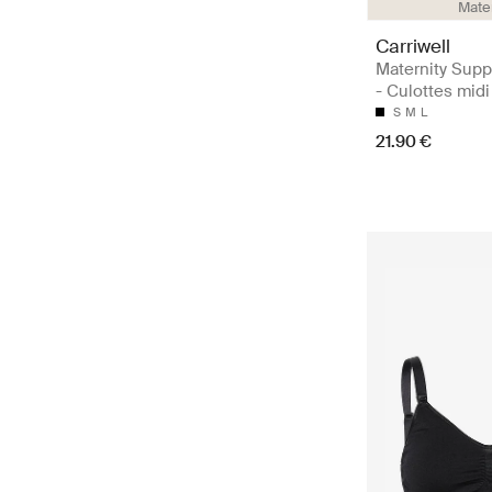
Mate
Carriwell
Maternity Supp
- Culottes mid
S
M
L
21.90 €