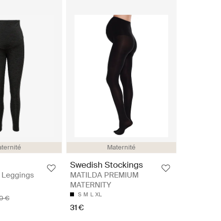
ternité
Maternité
Swedish Stockings
 Leggings
MATILDA PREMIUM
MATERNITY
S
M
L
XL
90 €
31 €