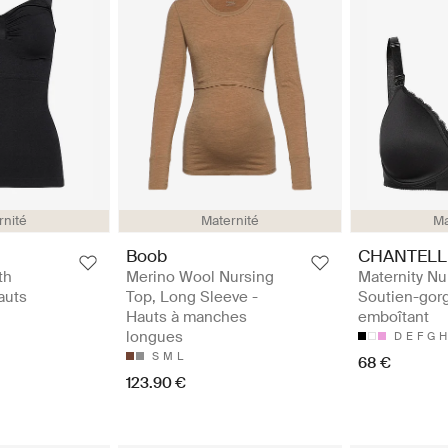
rnité
Maternité
Ma
Boob
CHANTELL
th
Merino Wool Nursing
Maternity Nu
auts
Top, Long Sleeve -
Soutien-gor
Hauts à manches
emboîtant
longues
D
E
F
G
H
S
M
L
68 €
123.90 €