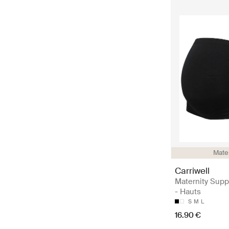
Mate
Carriwell
Maternity Supp
- Hauts
S
M
L
16.90 €