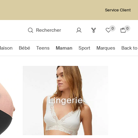
Service Client
0
0
Rechercher
Maison
Bébé
Teens
Maman
Sport
Marques
Back to
e
Lingerie