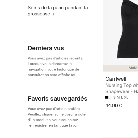
Soins de la peau pendant la
grossesse
1
Derniers vus
Vous avez pas d'articles récents.
Lorsque vous démarrez la
Mate
navigation, votre historique de
consultation sera affiché ici.
Carriwell
Nursing Top wi
Shapewear - H
Favoris sauvegardés
S
M
L
XL
44.90 €
Vous avez pas d'article préféré.
Veuillez cliquer sur le cœur à côté
d'un produit si vous souhaitez
l'enregistrer en tant que favori.