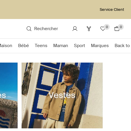
Service Client
0
0
Rechercher
Maison
Bébé
Teens
Maman
Sport
Marques
Back to
es
Vestes