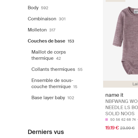
Body
592
Combinaison
301
Molleton
317
Couches de base
153
Maillot de corps
thermique
42
Collants thermiques
55
Ensemble de sous-
La
couche thermique
15
name it
Base layer baby
102
NBFWANG WO
NEEDLE LS B
SOLID NOOS
50
56
62
68
74
19.19 €
23.99 €
Derniers vus