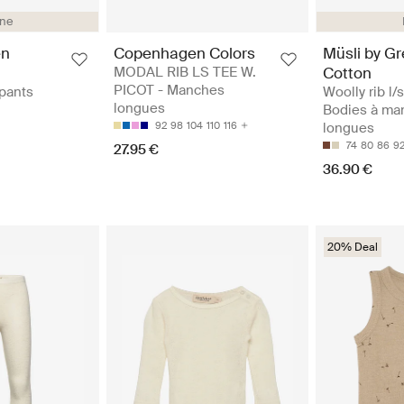
ine
en
Copenhagen Colors
Müsli by G
MODAL RIB LS TEE W.
Cotton
PICOT - Manches
 pants
Woolly rib l/
longues
Bodies à ma
92
98
104
110
116
longues
74
80
86
9
27.95 €
36.90 €
20% Deal