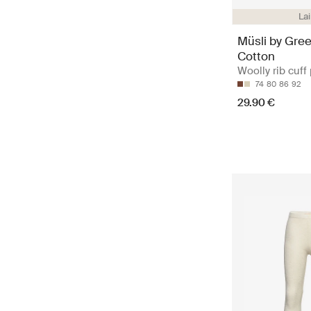
La
Müsli by Gre
Cotton
Woolly rib cuff
74
80
86
92
29.90 €