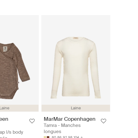
Laine
Laine
reen
MarMar Copenhagen
Tamra - Manches
longues
ap l/s body
80
86
92
98
104