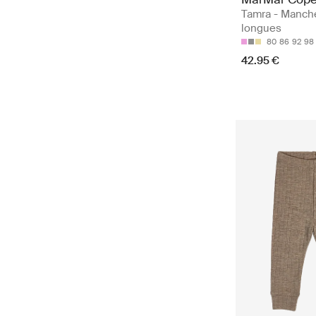
Tamra - Manch
longues
80
86
92
98
42.95 €