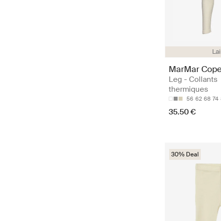
La
MarMar Cop
Leg - Collants
thermiques
56
62
68
74
35.50 €
30% Deal