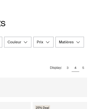
ts
couleur
prix
matières
Display:
3
4
5
25% Deal