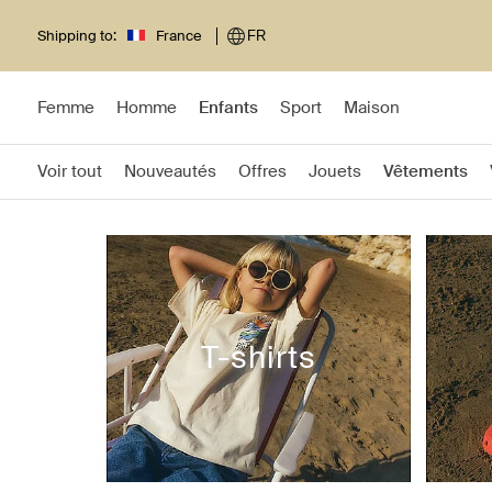
Shipping to:
France
FR
Femme
Homme
Enfants
Sport
Maison
Voir tout
Nouveautés
Offres
Jouets
Vêtements
T-shirts