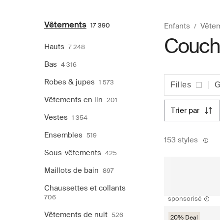
Vêtements
17 390
Enfants
Vête
Couche
Hauts
7 248
Bas
4 316
Robes & jupes
1 573
Filles
G
Vêtements en lin
201
trier par
Vestes
1 354
Ensembles
519
153 styles
Sous-vêtements
425
Maillots de bain
897
Chaussettes et collants
706
sponsorisé
Vêtements de nuit
526
20% Deal