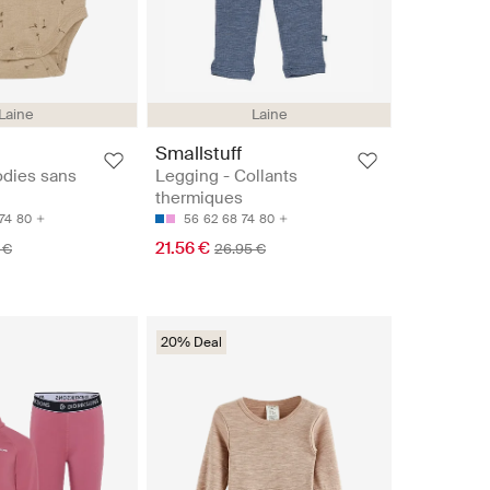
Laine
Laine
Smallstuff
odies sans
Legging - Collants
thermiques
74
80
56
62
68
74
80
21.56 €
 €
26.95 €
20% Deal