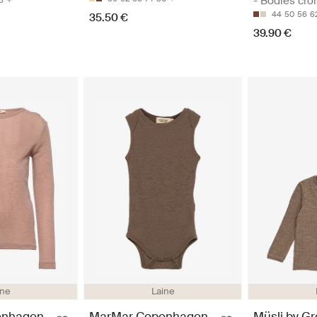
- Bodies cro
8
44
50
56
6
35.50 €
39.90 €
ine
Laine
enhagen
MarMar Copenhagen
Müsli by G