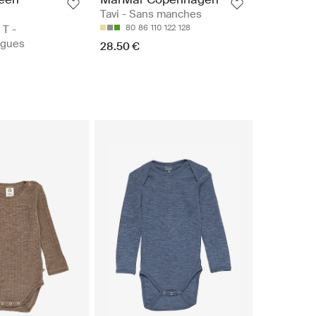
Tavi - Sans manches
 T -
80
86
110
122
128
ngues
28.50 €