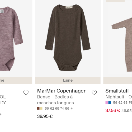
Laine
ine
MarMar Copenhagen
Smallstuff
Bense - Bodies à
Nightsuit - 
OL
manches longues
ODY
56
62
68
7
56
62
68
74
86
37.56 €
46.95
39.95 €