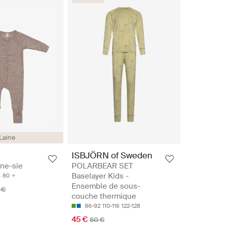
Laine
ISBJÖRN of Sweden
One-sie
POLARBEAR SET
Baselayer Kids -
4
80
Ensemble de sous-
 €
couche thermique
86-92
110-116
122-128
45 €
60 €