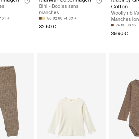
es
Bini - Bodies sans
Cotton
manches
Woolly rib l/s
104
56
62
68
74
80
Manches lo
74
80
86
92
32.50 €
39.90 €