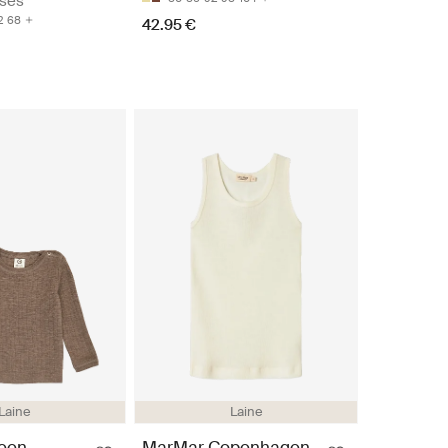
isés
2
68
42.95 €
Laine
Laine
reen
MarMar Copenhagen