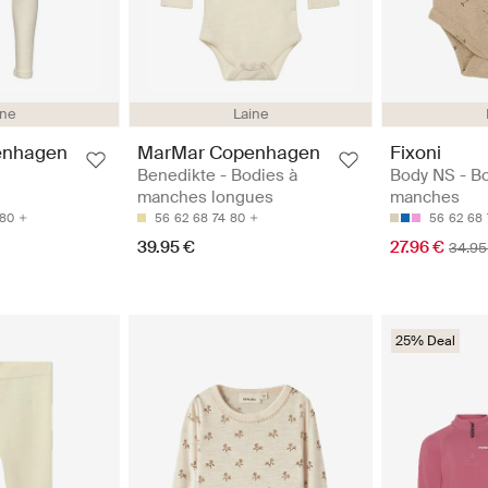
ine
Laine
enhagen
MarMar Copenhagen
Fixoni
Benedikte - Bodies à
Body NS - B
manches longues
manches
80
56
62
68
74
80
56
62
68
39.95 €
27.96 €
34.95
25% Deal