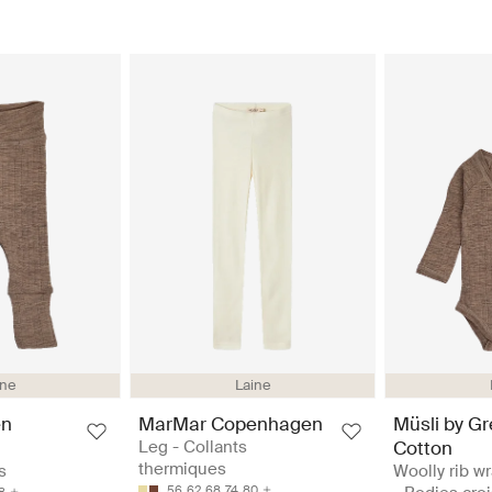
ine
Laine
en
MarMar Copenhagen
Müsli by G
Leg - Collants
Cotton
thermiques
s
Woolly rib wr
56
62
68
74
80