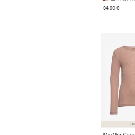
44
50
56
62
6
34.90 €
La
MarMar Cop