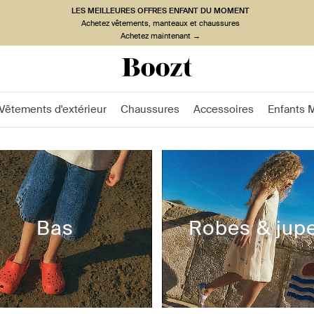
LES MEILLEURES OFFRES ENFANT DU MOMENT
Achetez vêtements, manteaux et chaussures
Achetez maintenant →
Vêtements d'extérieur
Chaussures
Accessoires
Enfants 
Bas
Robes & jup