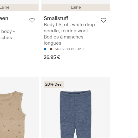
Laine
Laine
reen
Smallstuff
Body LS, off. white drop
needle, merino wool -
s body -
Bodies à manches
nches
longues
56
62
80
86
92
2
26.95 €
20% Deal