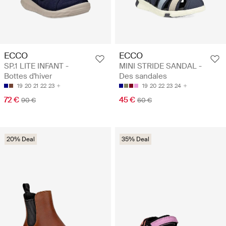
ECCO
ECCO
SP.1 LITE INFANT -
MINI STRIDE SANDAL -
Bottes d'hiver
Des sandales
19
20
21
22
23
19
20
22
23
24
72 €
45 €
90 €
60 €
20% Deal
35% Deal