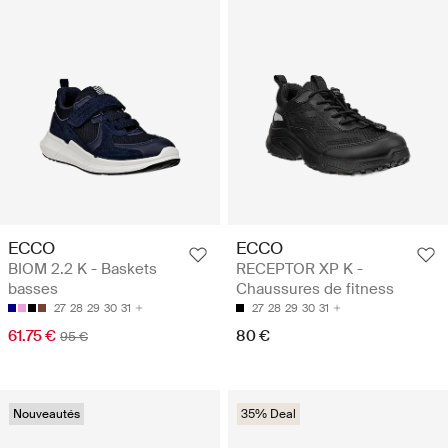
ECCO
ECCO
BIOM 2.2 K - Baskets
RECEPTOR XP K -
basses
Chaussures de fitness
27
28
29
30
31
27
28
29
30
31
61.75 €
80 €
95 €
Nouveautés
35% Deal