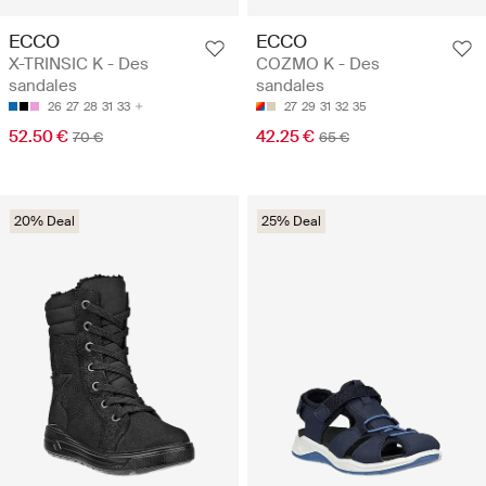
ECCO
ECCO
X-TRINSIC K - Des
COZMO K - Des
sandales
sandales
26
27
28
31
33
27
29
31
32
35
52.50 €
42.25 €
70 €
65 €
20% Deal
25% Deal