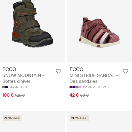
ECCO
ECCO
SNOW MOUNTAIN -
MINI STRIDE SANDAL -
Bottes d'hiver
Des sandales
36
37
38
39
22
24
25
26
27
100 €
42 €
125 €
60 €
20% Deal
20% Deal