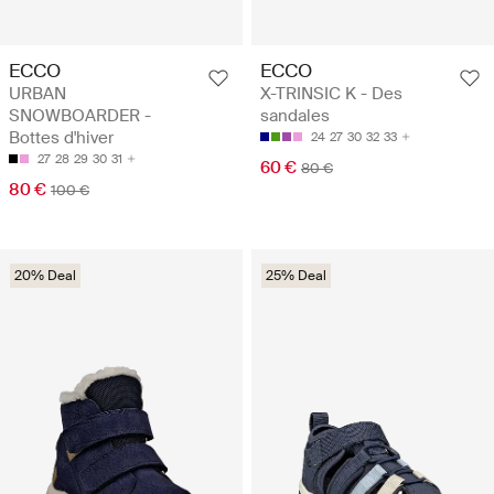
ECCO
ECCO
URBAN
X-TRINSIC K - Des
SNOWBOARDER -
sandales
Bottes d'hiver
24
27
30
32
33
27
28
29
30
31
60 €
80 €
80 €
100 €
20% Deal
25% Deal