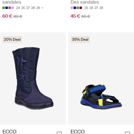
sandales
Des sandales
24
25
27
28
29
25
26
27
28
60 €
45 €
80 €
60 €
20% Deal
35% Deal
ECCO
ECCO