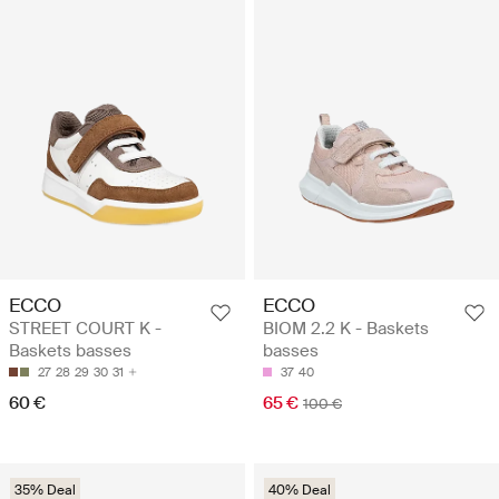
ECCO
ECCO
STREET COURT K -
BIOM 2.2 K - Baskets
Baskets basses
basses
27
28
29
30
31
37
40
60 €
65 €
100 €
35% Deal
40% Deal