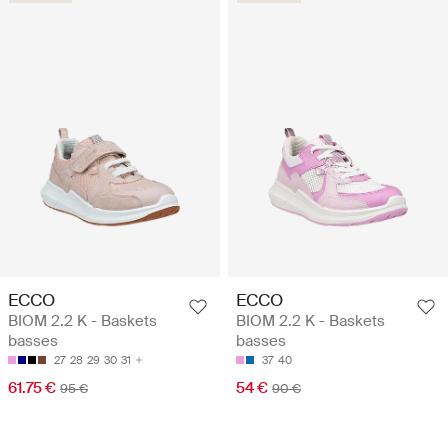
ECCO
ECCO
BIOM 2.2 K - Baskets
BIOM 2.2 K - Baskets
basses
basses
27
28
29
30
31
37
40
61.75 €
54 €
95 €
90 €