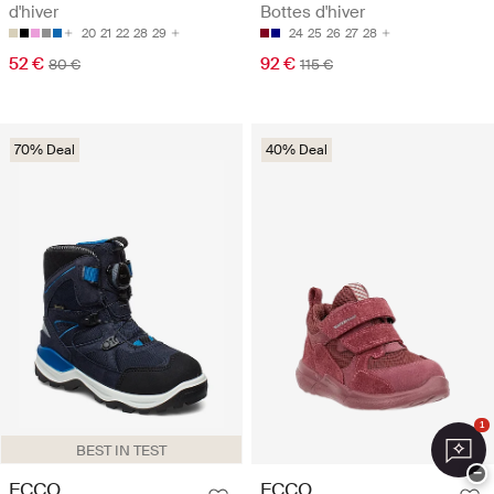
d'hiver
Bottes d'hiver
20
21
22
28
29
24
25
26
27
28
52 €
92 €
80 €
115 €
70% Deal
40% Deal
1
BEST IN TEST
−
ECCO
ECCO