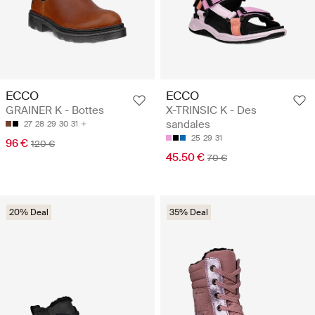
ECCO
ECCO
GRAINER K - Bottes
X-TRINSIC K - Des
sandales
27
28
29
30
31
25
29
31
96 €
120 €
45.50 €
70 €
20% Deal
35% Deal