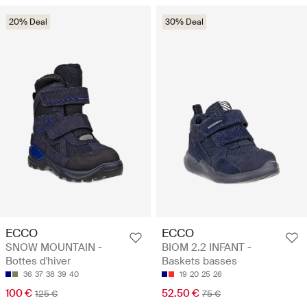
20% Deal
30% Deal
ECCO
ECCO
SNOW MOUNTAIN -
BIOM 2.2 INFANT -
Bottes d'hiver
Baskets basses
36
37
38
39
40
19
20
25
26
100 €
52.50 €
125 €
75 €