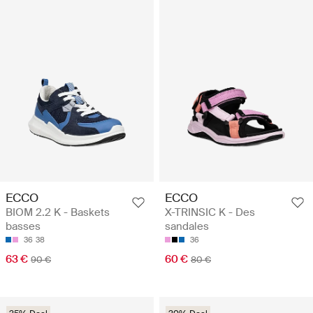
ECCO
ECCO
BIOM 2.2 K - Baskets
X-TRINSIC K - Des
basses
sandales
36
38
36
63 €
60 €
90 €
80 €