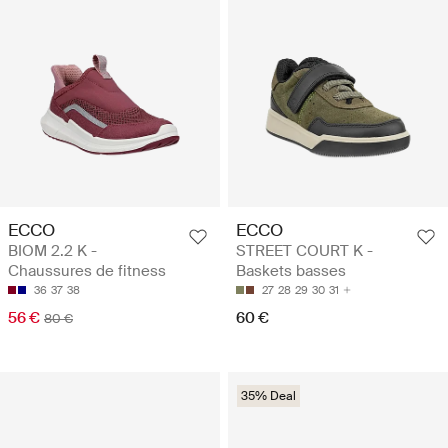
ECCO
ECCO
BIOM 2.2 K -
STREET COURT K -
Chaussures de fitness
Baskets basses
36
37
38
27
28
29
30
31
56 €
60 €
80 €
35% Deal