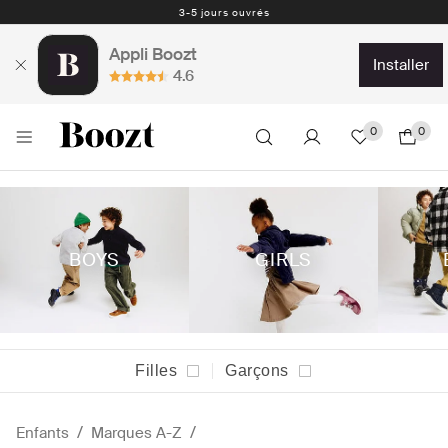
Retours faciles - 30 jours - Étiquette de retour prepayé
Appli Boozt
installer
4.6
0
0
BOYS
GIRLS
Filles
Garçons
Enfants
Marques A-Z