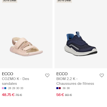
35% Deal
30% Deal
ECCO
ECCO
COZMO K - Des
BIOM 2.2 K -
sandales
Chaussures de fitness
28
29
30
33
36
38
48.75 €
56 €
75 €
80 €