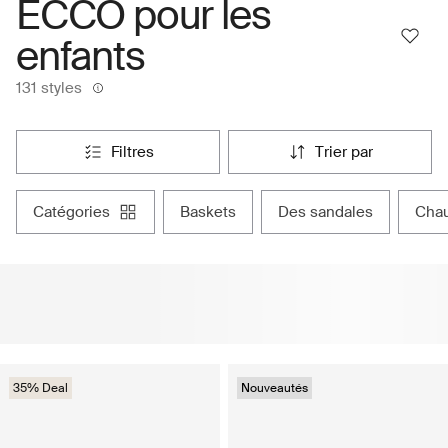
ECCO pour les
enfants
131 styles
filtres
trier par
catégories
baskets
des sandales
cha
35% Deal
Nouveautés