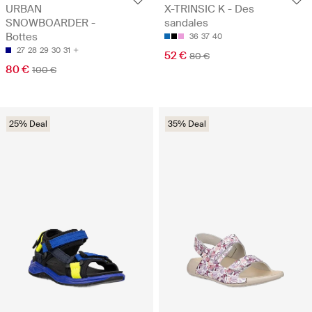
URBAN
X-TRINSIC K - Des
SNOWBOARDER -
sandales
Bottes
36
37
40
27
28
29
30
31
52 €
80 €
80 €
100 €
25% Deal
35% Deal