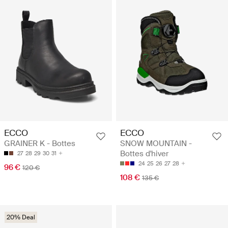
ECCO
ECCO
GRAINER K - Bottes
SNOW MOUNTAIN -
Bottes d'hiver
27
28
29
30
31
24
25
26
27
28
96 €
120 €
108 €
135 €
20% Deal