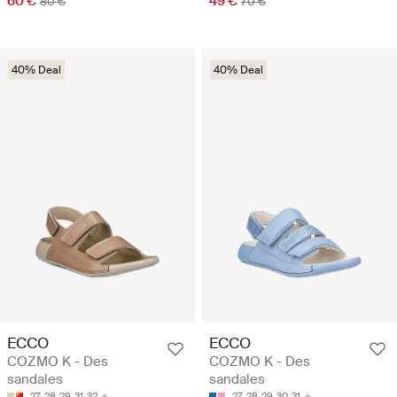
60 €
49 €
80 €
70 €
40% Deal
40% Deal
ECCO
ECCO
COZMO K - Des
COZMO K - Des
sandales
sandales
27
28
29
31
32
27
28
29
30
31