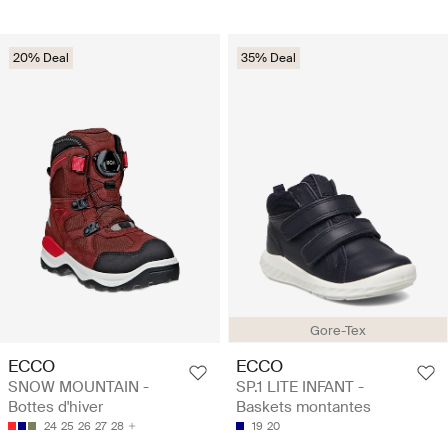
20% Deal
35% Deal
Gore-Tex
ECCO
ECCO
SNOW MOUNTAIN -
SP.1 LITE INFANT -
Bottes d'hiver
Baskets montantes
24
25
26
27
28
19
20