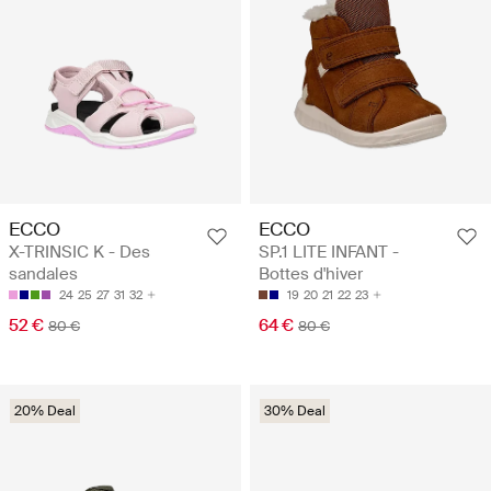
ECCO
ECCO
X-TRINSIC K - Des
SP.1 LITE INFANT -
sandales
Bottes d'hiver
24
25
27
31
32
19
20
21
22
23
52 €
64 €
80 €
80 €
20% Deal
30% Deal