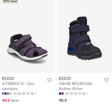
50% Deal
ECCO
ECCO
X-TRINSIC K - Des
SNOW MOUNTAIN -
sandales
Bottes d'hiver
24
25
26
27
28
24
25
26
27
28
40 €
115 €
80 €