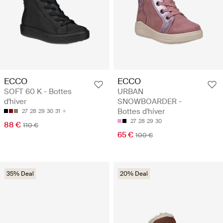
ECCO
ECCO
SOFT 60 K - Bottes
URBAN
d'hiver
SNOWBOARDER -
Bottes d'hiver
27
28
29
30
31
27
28
29
30
88 €
110 €
65 €
100 €
35% Deal
20% Deal