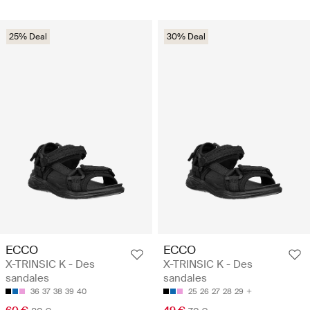
25% Deal
30% Deal
ECCO
ECCO
X-TRINSIC K - Des
X-TRINSIC K - Des
sandales
sandales
36
37
38
39
40
25
26
27
28
29