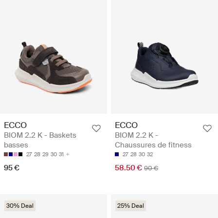
ECCO
ECCO
BIOM 2.2 K - Baskets
BIOM 2.2 K -
basses
Chaussures de fitness
27
28
29
30
31
27
28
30
32
95 €
58.50 €
90 €
30% Deal
25% Deal