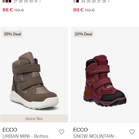
27
28
29
30
31
24
25
26
27
28
88 €
88 €
110 €
110 €
35% Deal
20% Deal
Gore-Tex
ECCO
ECCO
URBAN MINI - Bottes
SNOW MOUNTAIN -