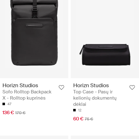
Horizn Studios
Horizn Studios
Sofo Rolltop Backpack
Top Case - Pasų ir
X - Rolltop kuprinės
kelionių dokumentų
dėklai
47
12
136 €
170 €
60 €
75 €