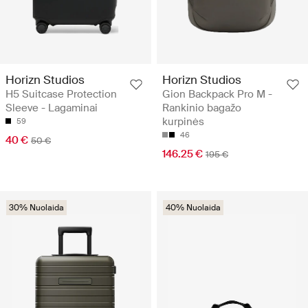
Horizn Studios
Horizn Studios
H5 Suitcase Protection
Gion Backpack Pro M -
Sleeve - Lagaminai
Rankinio bagažo
kurpinės
59
46
40 €
50 €
146.25 €
195 €
30% Nuolaida
40% Nuolaida