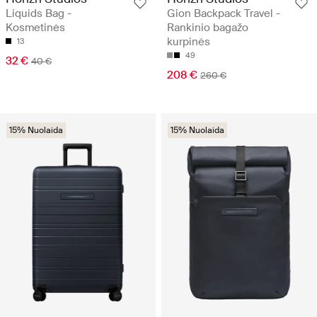
Liquids Bag -
Gion Backpack Travel -
Kosmetinės
Rankinio bagažo
kurpinės
13
49
32 €
40 €
208 €
260 €
15% Nuolaida
15% Nuolaida