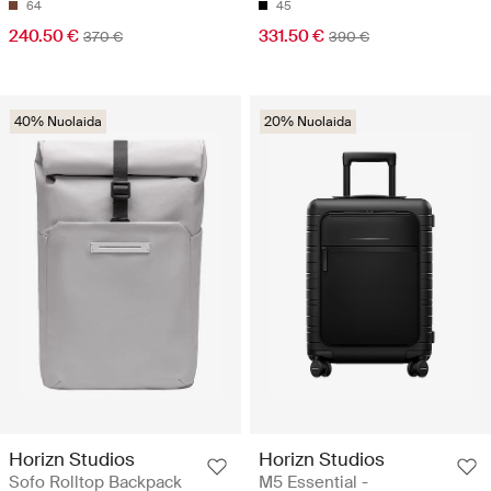
64
45
240.50 €
331.50 €
370 €
390 €
40% Nuolaida
20% Nuolaida
Horizn Studios
Horizn Studios
Sofo Rolltop Backpack
M5 Essential -