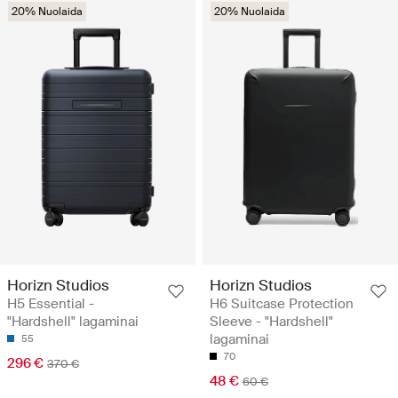
20% Nuolaida
20% Nuolaida
Horizn Studios
Horizn Studios
H5 Essential -
H6 Suitcase Protection
"Hardshell" lagaminai
Sleeve - "Hardshell"
lagaminai
55
70
296 €
370 €
48 €
60 €