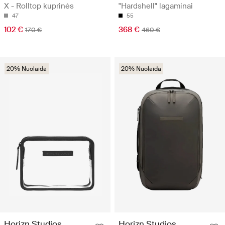
X - Rolltop kuprinės
"Hardshell" lagaminai
47
55
102 €
368 €
170 €
460 €
20% Nuolaida
20% Nuolaida
Horizn Studios
Horizn Studios