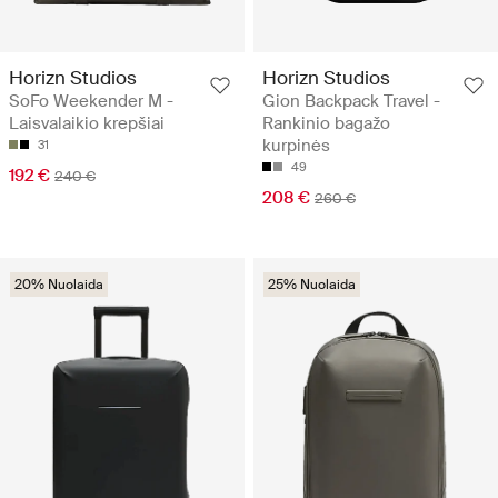
Horizn Studios
Horizn Studios
SoFo Weekender M -
Gion Backpack Travel -
Laisvalaikio krepšiai
Rankinio bagažo
kurpinės
31
49
192 €
240 €
208 €
260 €
20% Nuolaida
25% Nuolaida