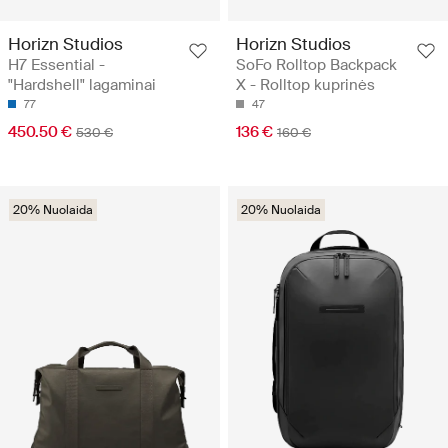
Horizn Studios
Horizn Studios
H7 Essential -
SoFo Rolltop Backpack
"Hardshell" lagaminai
X - Rolltop kuprinės
77
47
450.50 €
136 €
530 €
160 €
20% Nuolaida
20% Nuolaida