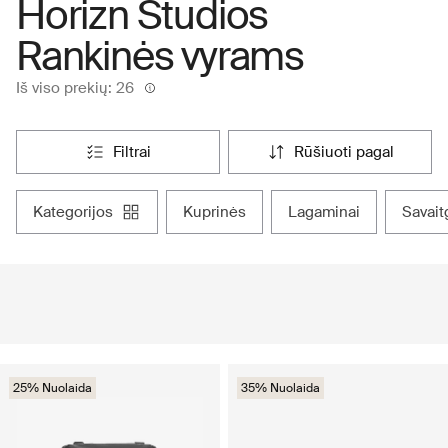
Horizn Studios
Rankinės vyrams
Iš viso prekių: 26
filtrai
rūšiuoti pagal
kategorijos
kuprinės
lagaminai
savai
25% Nuolaida
35% Nuolaida