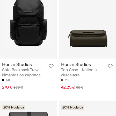
Horizn Studios
Horizn Studios
Sofo Backpack Travel -
Top Case - Kelionių
Išmaniosios kuprinės
aksesuarai
50
26
270 €
42.25 €
360 €
65 €
20% Nuolaida
20% Nuolaida