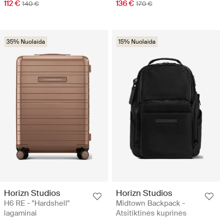
112 €
136 €
140 €
170 €
35% Nuolaida
15% Nuolaida
Horizn Studios
Horizn Studios
H6 RE - "Hardshell"
Midtown Backpack -
lagaminai
Atsitiktinės kuprinės