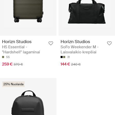
Horizn Studios
Horizn Studios
H5 Essential -
SoFo Weekender M -
"Hardshell" lagaminai
Laisvalaikio krepšiai
55
31
259 €
144 €
370 €
240 €
25% Nuolaida