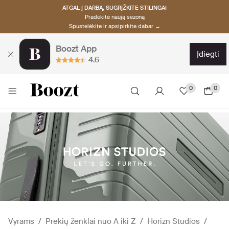
ATGAL Į DARBĄ, SUGRĮŽKITE STILINGAI
Pradėkite naują sezoną
Spustelėkite ir apsipirkite dabar →
Boozt App
įdiegti
4.6
0
0
Vyrams
Prekių ženklai nuo A iki Z
Horizn Studios