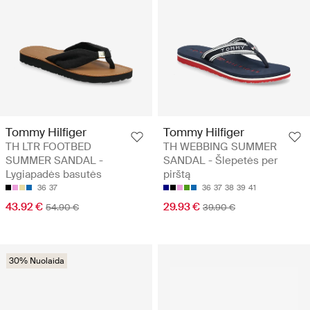
Tommy Hilfiger
Tommy Hilfiger
TH LTR FOOTBED
TH WEBBING SUMMER
SUMMER SANDAL -
SANDAL - Šlepetės per
Lygiapadės basutės
pirštą
36
37
36
37
38
39
41
43.92 €
29.93 €
54.90 €
39.90 €
30% Nuolaida