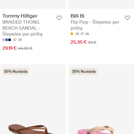
Tommy Hilfiger
Billi Bi
BRAIDED THONG
Flip Flop - Šlepetės per
BEACH SANDAL -
pirštą
Šlepetės per pirštą
36
37
38
37
38
25.35 €
39 €
29.19 €
44.90 €
35% Nuolaida
35% Nuolaida