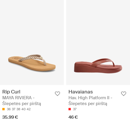
Rip Curl
Havaianas
MAYA RIVIERA -
Hav. High Platform II -
Šlepetės per pirštą
Šlepetės per pirštą
36
37
38
40
42
37
35.99 €
46 €