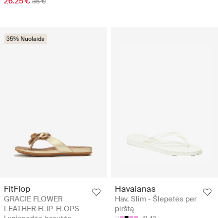
26.25 €
35 €
35% Nuolaida
FitFlop
Havaianas
GRACIE FLOWER
Hav. Slim - Šlepetės per
LEATHER FLIP-FLOPS -
pirštą