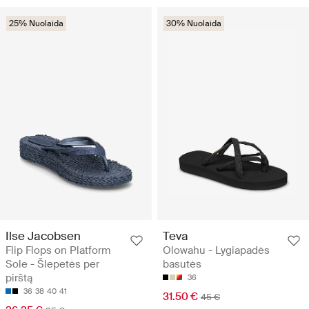
25% Nuolaida
30% Nuolaida
Ilse Jacobsen
Teva
Flip Flops on Platform
Olowahu - Lygiapadės
Sole - Šlepetės per
basutės
pirštą
36
36
38
40
41
31.50 €
45 €