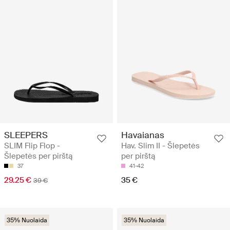
SLEEPERS
Havaianas
SLIM Flip Flop -
Hav. Slim II - Šlepetės
Šlepetės per pirštą
per pirštą
37
41-42
29.25 €
35 €
39 €
35% Nuolaida
35% Nuolaida