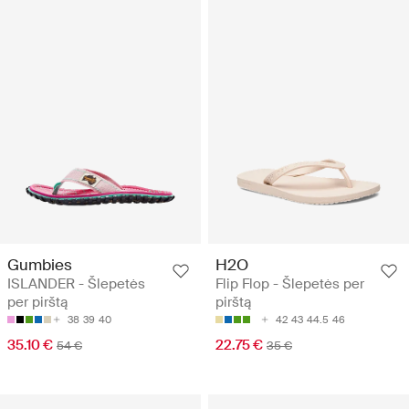
Gumbies
H2O
ISLANDER - Šlepetės
Flip Flop - Šlepetės per
per pirštą
pirštą
38
39
40
42
43
44.5
46
35.10 €
22.75 €
54 €
35 €