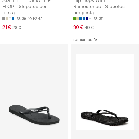
ADILETTE LUMIA FLIP
Flip Flops With
FLOP - Šlepetės per
Rhinestones - Šlepetės
pirštą
per pirštą
38
39
40 1/2
42
36
37
21 €
30 €
28 €
40 €
remiamas