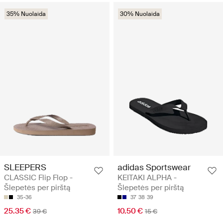
35% Nuolaida
30% Nuolaida
SLEEPERS
adidas Sportswear
CLASSIC Flip Flop -
KEITAKI ALPHA -
Šlepetės per pirštą
Šlepetės per pirštą
35-36
37
38
39
25.35 €
10.50 €
39 €
15 €