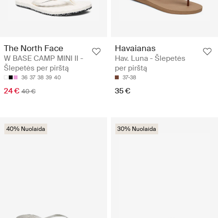
The North Face
Havaianas
W BASE CAMP MINI II -
Hav. Luna - Šlepetės
Šlepetės per pirštą
per pirštą
36
37
38
39
40
37-38
24 €
35 €
40 €
40% Nuolaida
30% Nuolaida