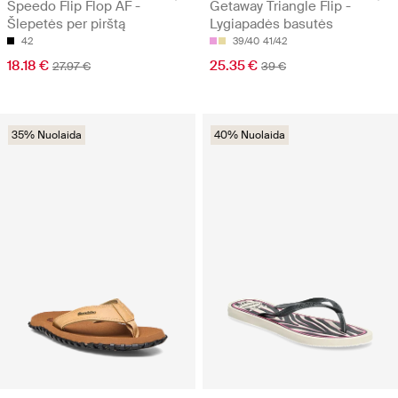
Speedo Flip Flop AF -
Getaway Triangle Flip -
Šlepetės per pirštą
Lygiapadės basutės
42
39/40
41/42
18.18 €
25.35 €
27.97 €
39 €
35% Nuolaida
40% Nuolaida