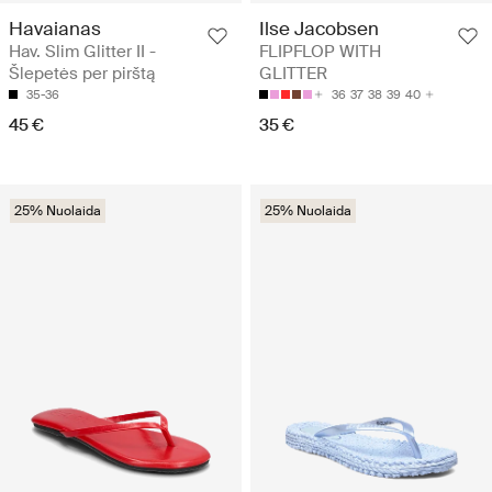
Havaianas
Ilse Jacobsen
Hav. Slim Glitter II -
FLIPFLOP WITH
Šlepetės per pirštą
GLITTER
35-36
36
37
38
39
40
45 €
35 €
25% Nuolaida
25% Nuolaida