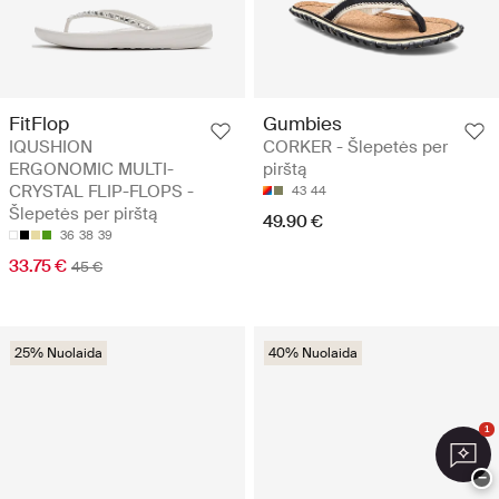
FitFlop
Gumbies
IQUSHION
CORKER - Šlepetės per
ERGONOMIC MULTI-
pirštą
CRYSTAL FLIP-FLOPS -
43
44
Šlepetės per pirštą
49.90 €
36
38
39
33.75 €
45 €
25% Nuolaida
40% Nuolaida
1
−