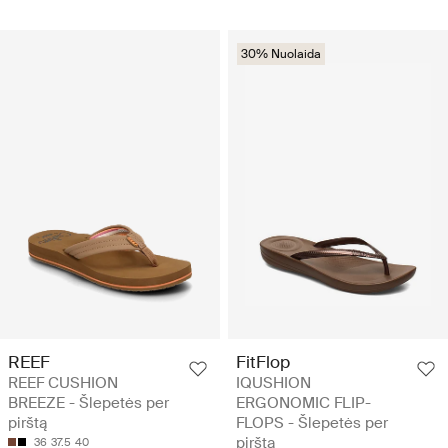
30% Nuolaida
REEF
FitFlop
REEF CUSHION
IQUSHION
BREEZE - Šlepetės per
ERGONOMIC FLIP-
pirštą
FLOPS - Šlepetės per
pirštą
36
37.5
40