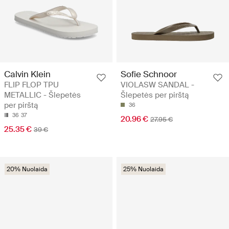
Calvin Klein
Sofie Schnoor
FLIP FLOP TPU
VIOLASW SANDAL -
METALLIC - Šlepetės
Šlepetės per pirštą
per pirštą
36
36
37
20.96 €
27.95 €
25.35 €
39 €
20% Nuolaida
25% Nuolaida