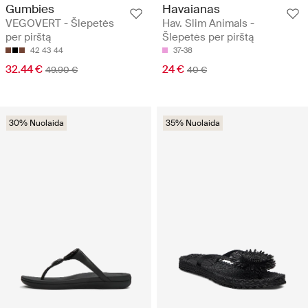
Gumbies
Havaianas
VEGOVERT - Šlepetės
Hav. Slim Animals -
per pirštą
Šlepetės per pirštą
42
43
44
37-38
32.44 €
24 €
49.90 €
40 €
30% Nuolaida
35% Nuolaida