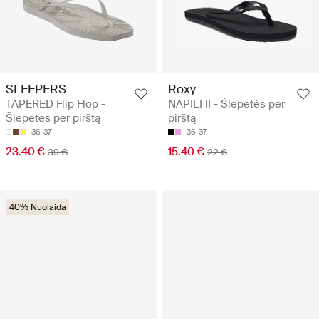
SLEEPERS
Roxy
TAPERED Flip Flop -
NAPILI II - Šlepetės per
Šlepetės per pirštą
pirštą
36
37
36
37
23.40 €
15.40 €
39 €
22 €
40% Nuolaida