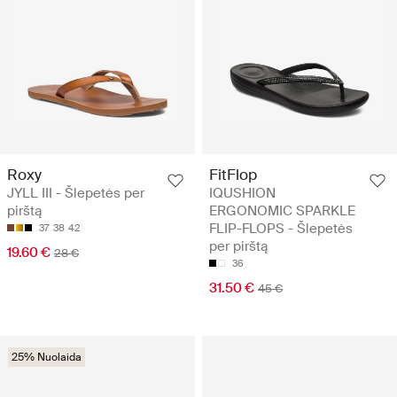
Roxy
FitFlop
JYLL III - Šlepetės per
IQUSHION
pirštą
ERGONOMIC SPARKLE
FLIP-FLOPS - Šlepetės
37
38
42
per pirštą
19.60 €
28 €
36
31.50 €
45 €
25% Nuolaida