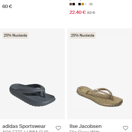
36
60 €
22.40 €
32 €
25% Nuolaida
25% Nuolaida
adidas Sportswear
Ilse Jacobsen