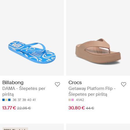
Billabong
Crocs
DAMA - Šlepetės per
Getaway Platform Flip -
pirštą
Šlepetės per pirštą
36
37
39
40
41
41/42
13.77 €
30.80 €
22.95 €
44 €