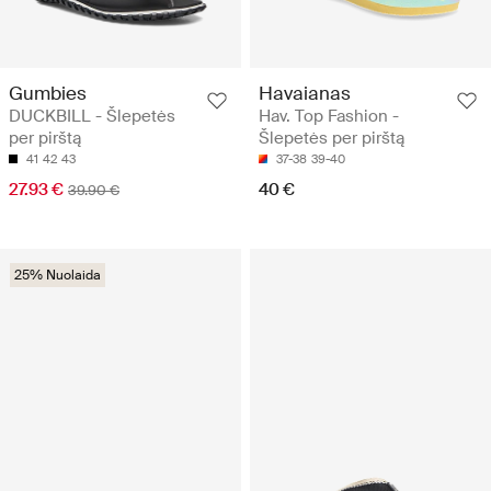
Gumbies
Havaianas
DUCKBILL - Šlepetės
Hav. Top Fashion -
per pirštą
Šlepetės per pirštą
41
42
43
37-38
39-40
27.93 €
40 €
39.90 €
25% Nuolaida