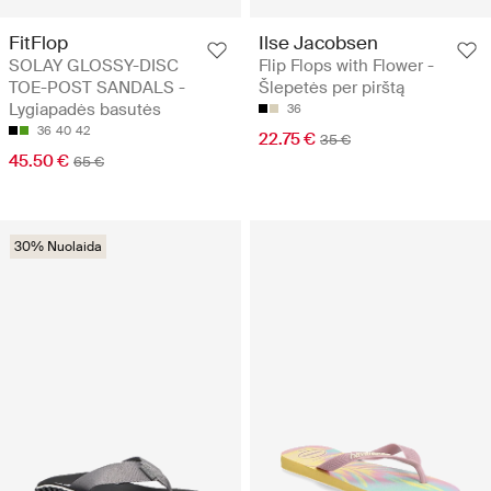
FitFlop
Ilse Jacobsen
SOLAY GLOSSY-DISC
Flip Flops with Flower -
TOE-POST SANDALS -
Šlepetės per pirštą
Lygiapadės basutės
36
36
40
42
22.75 €
35 €
45.50 €
65 €
30% Nuolaida