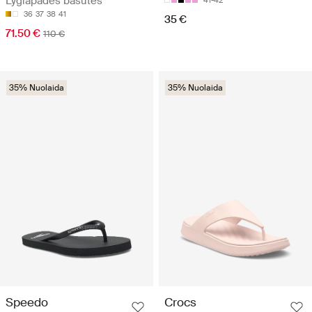
Lygiapadės basutės
41-42
36
37
38
41
35 €
71.50 €
110 €
35% Nuolaida
35% Nuolaida
Speedo
Crocs