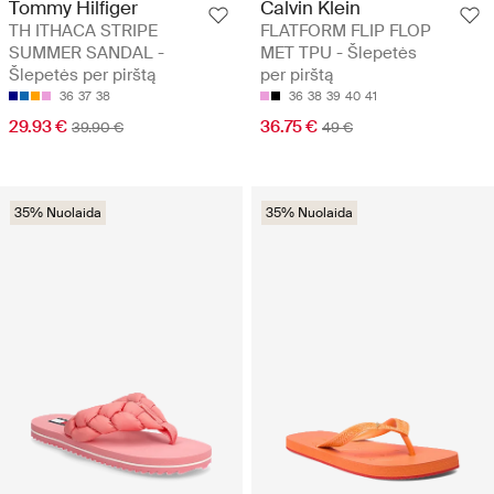
Tommy Hilfiger
Calvin Klein
TH ITHACA STRIPE
FLATFORM FLIP FLOP
SUMMER SANDAL -
MET TPU - Šlepetės
Šlepetės per pirštą
per pirštą
36
37
38
36
38
39
40
41
29.93 €
36.75 €
39.90 €
49 €
35% Nuolaida
35% Nuolaida