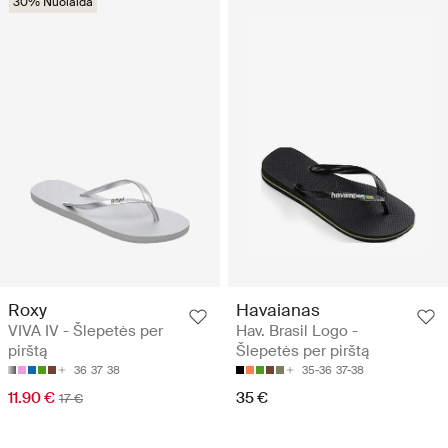
30% Nuolaida
Roxy
Havaianas
VIVA IV - Šlepetės per
Hav. Brasil Logo -
pirštą
Šlepetės per pirštą
36
37
38
35-36
37-38
11.90 €
35 €
17 €