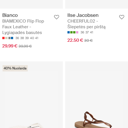
Bianco
Ilse Jacobsen
BIAMEXICO Flip Flop
CHEERFUL02 -
Faux Leather -
Šlepetės per pirštą
Lygiapadės basutės
36
37
41
36
38
39
40
41
22.50 €
30 €
29.99 €
39.99 €
40% Nuolaida