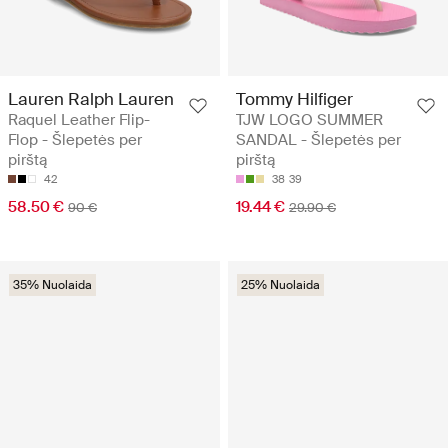
Lauren Ralph Lauren
Tommy Hilfiger
Raquel Leather Flip-
TJW LOGO SUMMER
Flop - Šlepetės per
SANDAL - Šlepetės per
pirštą
pirštą
42
38
39
58.50 €
19.44 €
90 €
29.90 €
35% Nuolaida
25% Nuolaida