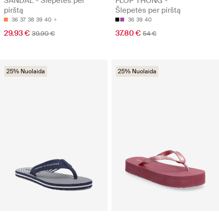
SANDAL - Šlepetės per
FLOP THONG -
pirštą
Šlepetės per pirštą
36
37
38
39
40
36
39
40
29.93 €
37.80 €
39.90 €
54 €
25% Nuolaida
25% Nuolaida