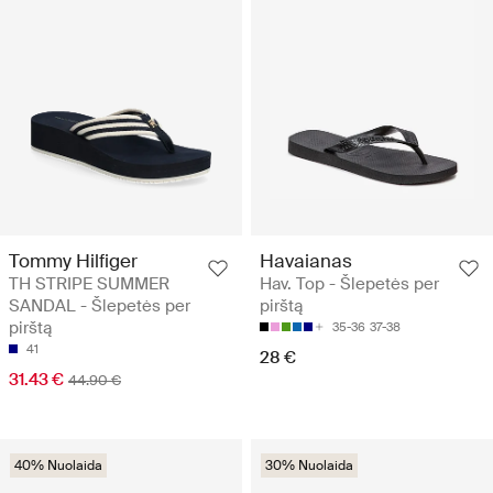
Tommy Hilfiger
Havaianas
TH STRIPE SUMMER
Hav. Top - Šlepetės per
SANDAL - Šlepetės per
pirštą
pirštą
35-36
37-38
41
28 €
31.43 €
44.90 €
40% Nuolaida
30% Nuolaida