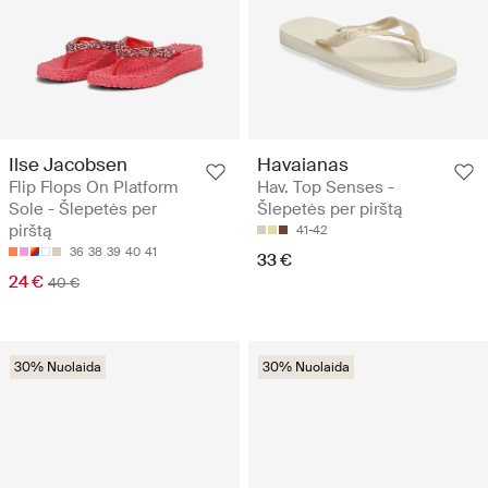
Ilse Jacobsen
Havaianas
Flip Flops On Platform
Hav. Top Senses -
Sole - Šlepetės per
Šlepetės per pirštą
pirštą
41-42
36
38
39
40
41
33 €
24 €
40 €
30% Nuolaida
30% Nuolaida