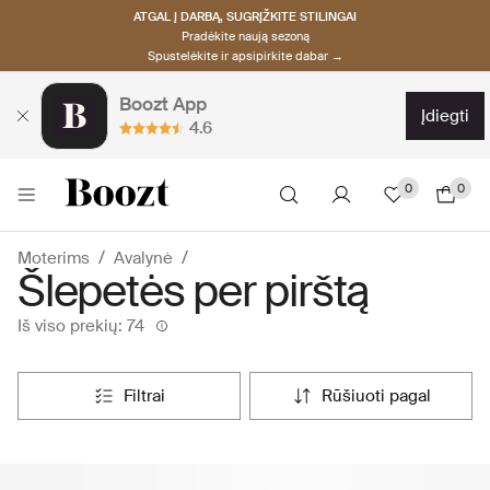
ATGAL Į DARBĄ, SUGRĮŽKITE STILINGAI
Pradėkite naują sezoną
Spustelėkite ir apsipirkite dabar →
Boozt App
įdiegti
4.6
0
0
Moterims
Avalynė
Šlepetės per pirštą
Iš viso prekių: 74
filtrai
rūšiuoti pagal