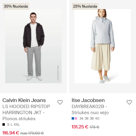
35% Nuolaida
25% Nuolaida
Calvin Klein Jeans
Ilse Jacobsen
LS HOODED RIPSTOP
DAYBREAK02B -
HARRINGTON JKT -
Striukės nuo vėjo
Plonos striukės
34
36
38
40
S
L
XXL
131.25 €
175 €
116.94 €
nuo 179.90 €