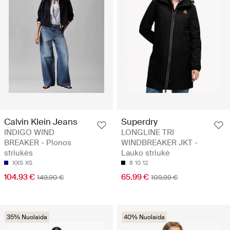
Calvin Klein Jeans
Superdry
INDIGO WIND
LONGLINE TRI
BREAKER - Plonos
WINDBREAKER JKT -
striukės
Lauko striukė
XXS
XS
8
10
12
104.93 €
65.99 €
149.90 €
109.99 €
35% Nuolaida
40% Nuolaida