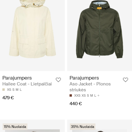
Parajumpers
Parajumpers
Hailee Coat - Lietpalčiai
Aso Jacket - Plonos
striukės
XS
S
M
L
XXS
XS
S
M
L
479 €
440 €
15% Nuolaida
35% Nuolaida