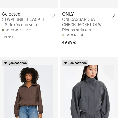
Selected
ONLY
SLWPERNILLE JACKET
ONLCASSANDRA
- Striukės nuo vėjo
CHECK JACKET OTW -
Plonos striukės
34
36
38
40
42
XS
S
M
L
XL
119.99 €
49.99 €
Naujas sezonas
Naujas sezonas