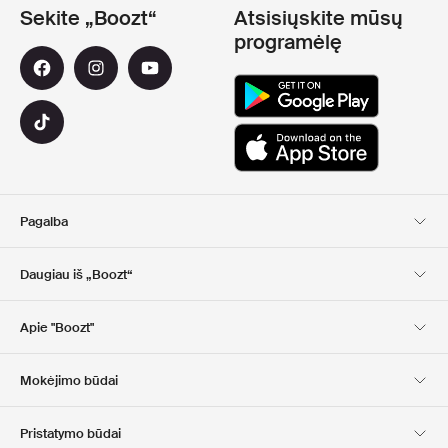
Sekite „Boozt“
Atsisiųskite mūsų
programėlę
Pagalba
Klientų aptarnavimas
Pristatymas
Daugiau iš „Boozt“
Grąžinimas
Mokėjimas
Apie Mus
Nuolaidų kuponai
Apie "Boozt"
Dovanų kortelės
Mūsų programėlės
Karjera
Įmonės informacija
Club Boozt
Mokėjimo būdai
Investuotojams
Atsakomybė
Spauda ir apdovanojimai
Boozt Outlet
Pristatymo būdai