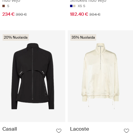
nuo vėjo
Striukės nuo vėjo
S
XS
S
234 €
182.40 €
390 €
304 €
20% Nuolaida
35% Nuolaida
Casall
Lacoste