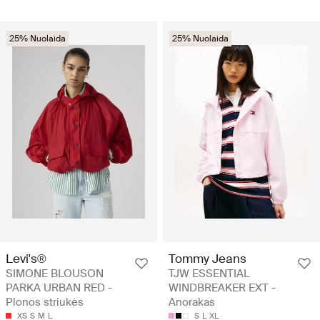
25% Nuolaida
25% Nuolaida
Levi's®
Tommy Jeans
SIMONE BLOUSON
TJW ESSENTIAL
PARKA URBAN RED -
WINDBREAKER EXT -
Plonos striukės
Anorakas
XS
S
M
L
S
L
XL