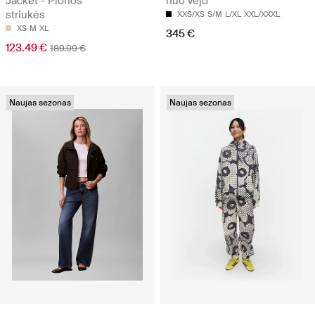
Jacket - Plonos
nuo vėjo
striukės
XXS/XS
S/M
L/XL
XXL/XXXL
XS
M
XL
345 €
123.49 €
189.99 €
Naujas sezonas
Naujas sezonas