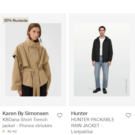
35% Nuolaida
Karen By Simonsen
Hunter
KBDana Short Trench
HUNTER PACKABLE
jacket - Plonos striukės
RAIN JACKET -
Lietpalčiai
40
42