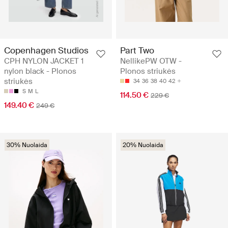
Copenhagen Studios
Part Two
CPH NYLON JACKET 1
NellikePW OTW -
nylon black - Plonos
Plonos striukės
striukės
34
36
38
40
42
S
M
L
114.50 €
229 €
149.40 €
249 €
30% Nuolaida
20% Nuolaida