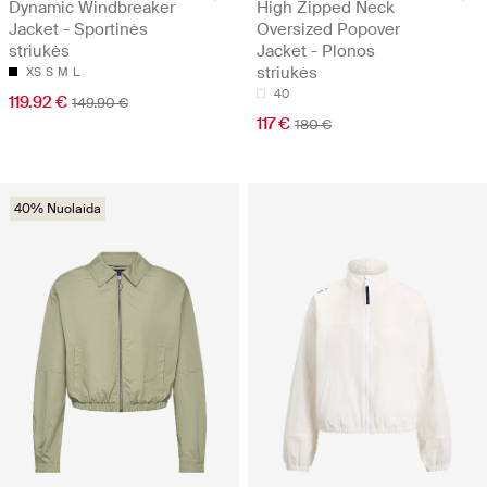
Dynamic Windbreaker
High Zipped Neck
Jacket - Sportinės
Oversized Popover
striukės
Jacket - Plonos
striukės
XS
S
M
L
40
119.92 €
149.90 €
117 €
180 €
40% Nuolaida