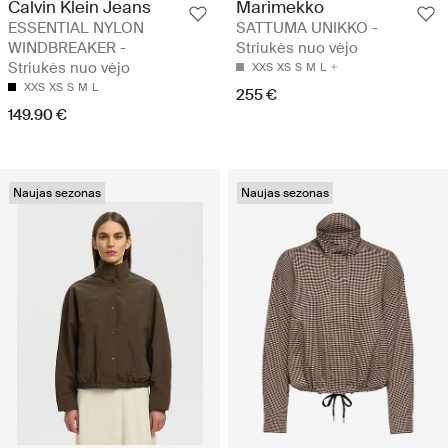
Calvin Klein Jeans
Marimekko
ESSENTIAL NYLON
SATTUMA UNIKKO -
WINDBREAKER -
Striukės nuo vėjo
Striukės nuo vėjo
XXS
XS
S
M
L
XXS
XS
S
M
L
255 €
149.90 €
Naujas sezonas
Naujas sezonas