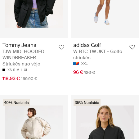
Tommy Jeans
adidas Golf
TJW MIDI HOODED
W BTC TW JKT - Golfo
WINDBREAKER -
striukės
Striukės nuo vėjo
XXL
XS
S
M
L
XL
96 €
120 €
118.93 €
169.90 €
40% Nuolaida
35% Nuolaida