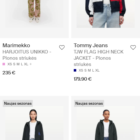
Marimekko
Tommy Jeans
HARJOITUS UNIKKO -
TJW FLAG HIGH NECK
Plonos striukės
JACKET - Plonos
striukės
XS
S
M
L
XL
XS
S
M
L
XL
235 €
179.90 €
Naujas sezonas
Naujas sezonas