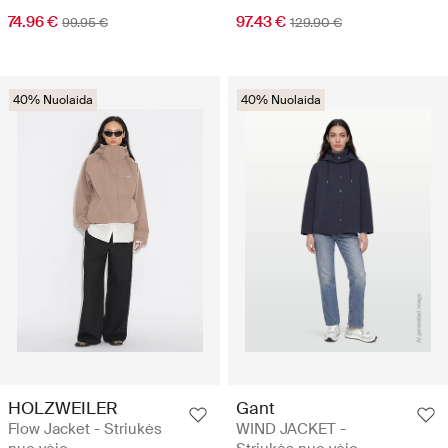
74.96 €
97.43 €
99.95 €
129.90 €
40% Nuolaida
40% Nuolaida
HOLZWEILER
Gant
Flow Jacket - Striukės
WIND JACKET -