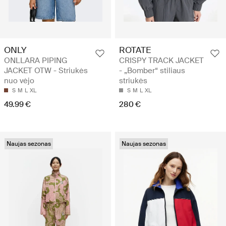
ONLY
ROTATE
ONLLARA PIPING
CRISPY TRACK JACKET
JACKET OTW - Striukės
- „Bomber“ stiliaus
nuo vėjo
striukės
S
M
L
XL
S
M
L
XL
49.99 €
280 €
Naujas sezonas
Naujas sezonas