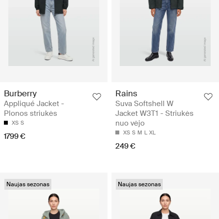
Burberry
Rains
Appliqué Jacket -
Suva Softshell W
Plonos striukės
Jacket W3T1 - Striukės
nuo vėjo
XS
S
XS
S
M
L
XL
1799 €
249 €
Naujas sezonas
Naujas sezonas