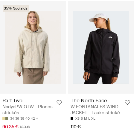
35% Nuolaida
Part Two
The North Face
NadyaPW OTW - Plonos
W FONTANALES WIND
striukės
JACKET - Lauko striukė
34
36
38
40
42
XS
S
M
L
XL
90.35 €
110 €
139 €