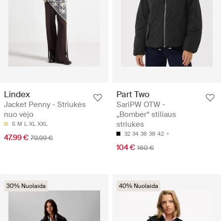
Lindex
Part Two
Jacket Penny - Striukės
SariPW OTW -
nuo vėjo
„Bomber“ stiliaus
striukės
S
M
L
XL
XXL
32
34
36
38
42
47.99 €
79.99 €
104 €
160 €
30% Nuolaida
40% Nuolaida