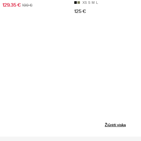
XS
S
M
L
129.35 €
199 €
125 €
Žiūrėti viską