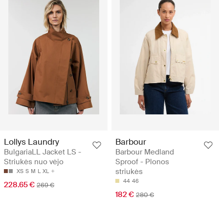
Lollys Laundry
Barbour
BulgariaLL Jacket LS -
Barbour Medland
Striukės nuo vėjo
Sproof - Plonos
striukės
XS
S
M
L
XL
44
46
228.65 €
269 €
182 €
280 €