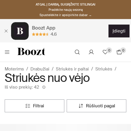
ATGAL Į DARBĄ, SUGRĮŽKITE STILINGAI
Pradėkite naują sezoną
Spustelėkite ir apsipirkite dabar →
Boozt App
įdiegti
4.6
0
0
Moterims
Drabužiai
Striukės ir paltai
Striukės
Striukės nuo vėjo
Iš viso prekių: 42
filtrai
rūšiuoti pagal