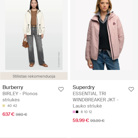
Stilistas rekomenduoja
Burberry
Superdry
BIRLEY - Plonos
ESSENTIAL TRI
striukės
WINDBREAKER JKT -
Lauko striukė
40
42
8
10
12
637 €
980 €
59.99 €
99.99 €