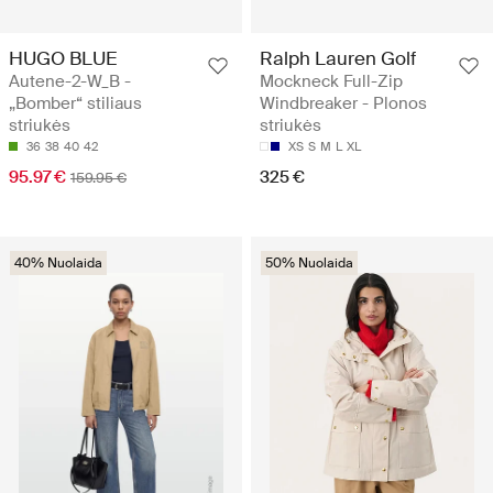
HUGO BLUE
Ralph Lauren Golf
Autene-2-W_B -
Mockneck Full-Zip
„Bomber“ stiliaus
Windbreaker - Plonos
striukės
striukės
36
38
40
42
XS
S
M
L
XL
95.97 €
325 €
159.95 €
40% Nuolaida
50% Nuolaida