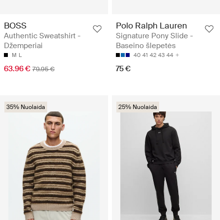
BOSS
Polo Ralph Lauren
Authentic Sweatshirt -
Signature Pony Slide -
Džemperiai
Baseino šlepetės
M
L
40
41
42
43
44
63.96 €
75 €
79.95 €
35% Nuolaida
25% Nuolaida