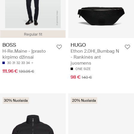
Regular fit
BOSS
HUGO
H-Re.Maine - Įprasto
Ethon 2.0HI_Bumbag N
kirpimo džinsai
- Rankinės ant
juosmens
30
31
32
33
34
ONE SIZE
111.96 €
139.95 €
98 €
140 €
30% Nuolaida
20% Nuolaida