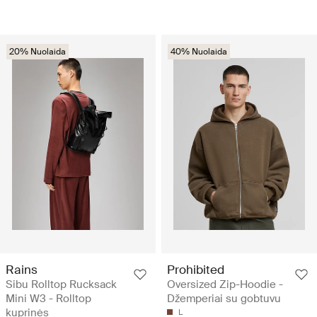
20% Nuolaida
40% Nuolaida
Rains
Prohibited
Sibu Rolltop Rucksack
Oversized Zip-Hoodie -
Mini W3 - Rolltop
Džemperiai su gobtuvu
kuprinės
L