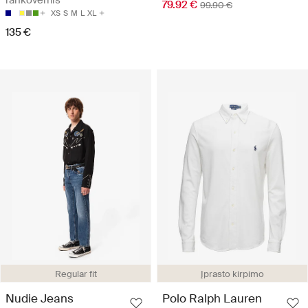
rankovėmis
79.92 €
99.90 €
XS
S
M
L
XL
135 €
Regular fit
Įprasto kirpimo
Nudie Jeans
Polo Ralph Lauren