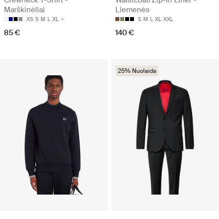
Crewneck T-Shirt -
Waistcoat/Zip-In Liner -
Marškinėliai
Liemenės
XS
S
M
L
XL
S
M
L
XL
XXL
85 €
140 €
25% Nuolaida