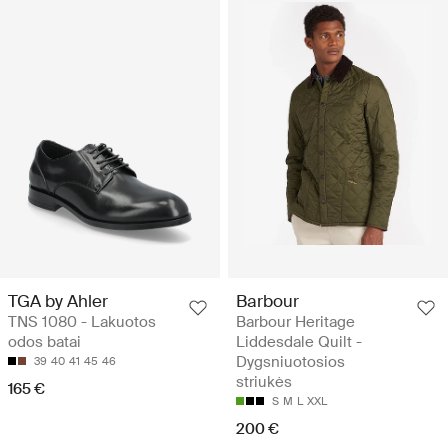
TGA by Ahler
Barbour
TNS 1080 - Lakuotos
Barbour Heritage
odos batai
Liddesdale Quilt -
Dygsniuotosios
39
40
41
45
46
striukės
165 €
S
M
L
XXL
200 €