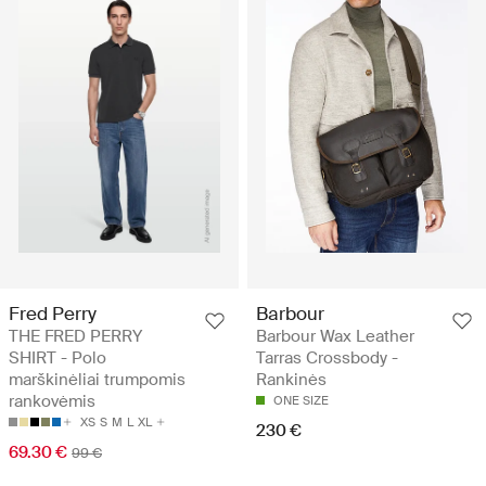
Fred Perry
Barbour
THE FRED PERRY
Barbour Wax Leather
SHIRT - Polo
Tarras Crossbody -
marškinėliai trumpomis
Rankinės
rankovėmis
ONE SIZE
XS
S
M
L
XL
230 €
69.30 €
99 €