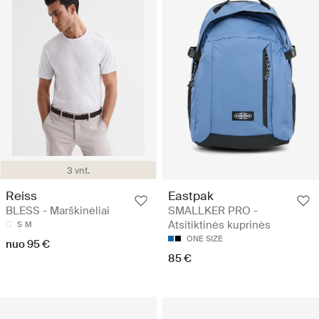
3 vnt.
Reiss
Eastpak
BLESS - Marškinėliai
SMALLKER PRO -
Atsitiktinės kuprinės
S
M
ONE SIZE
nuo 95 €
85 €