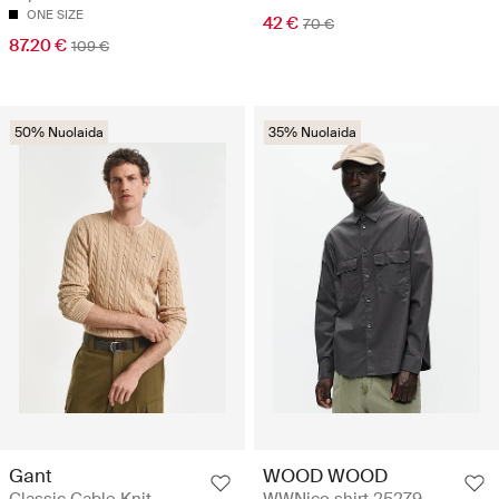
ONE SIZE
42 €
70 €
87.20 €
109 €
50% Nuolaida
35% Nuolaida
Gant
WOOD WOOD