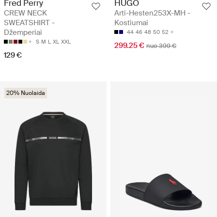
Fred Perry
HUGO
CREW NECK
Arti-Hesten253X-MH -
SWEATSHIRT -
Kostiumai
Džemperiai
44
46
48
50
52
S
M
L
XL
XXL
299.25 €
nuo 399 €
129 €
20% Nuolaida