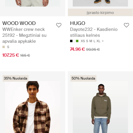
Įprasto kirpimo
WOOD WOOD
HUGO
WWEnker crew neck
Dayote232 - Kasdienio
25192 - Megztiniai su
stiliaus kelnės
apvalia apykakle
XS
S
M
L
XL
S
74.96 €
99.95 €
107.25 €
165 €
35% Nuolaida
50% Nuolaida