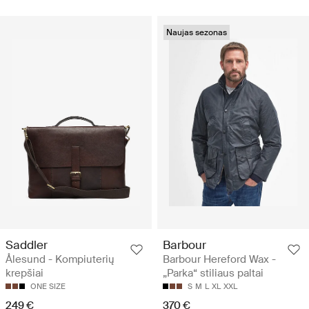
Naujas sezonas
Saddler
Barbour
Ålesund - Kompiuterių
Barbour Hereford Wax -
krepšiai
„Parka“ stiliaus paltai
ONE SIZE
S
M
L
XL
XXL
249 €
370 €