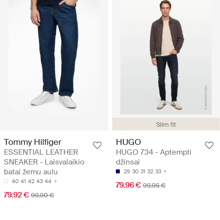
Slim fit
Tommy Hilfiger
HUGO
ESSENTIAL LEATHER
HUGO 734 - Aptempti
SNEAKER - Laisvalaikio
džinsai
batai žemu aulu
29
30
31
32
33
40
41
42
43
44
79.96 €
99.95 €
79.92 €
99.90 €