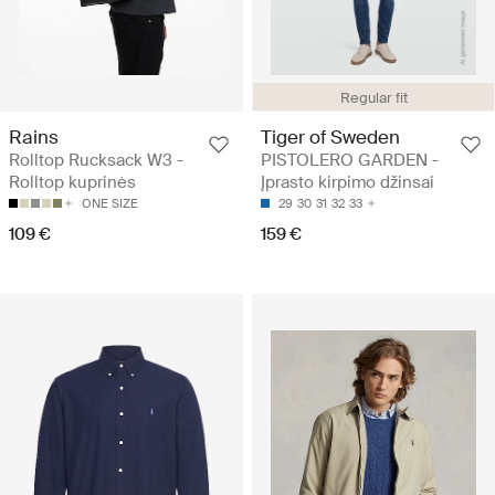
Regular fit
Rains
Tiger of Sweden
Rolltop Rucksack W3 -
PISTOLERO GARDEN -
Rolltop kuprinės
Įprasto kirpimo džinsai
ONE SIZE
29
30
31
32
33
109 €
159 €