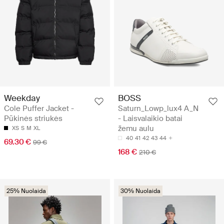
Weekday
BOSS
Cole Puffer Jacket -
Saturn_Lowp_lux4 A_N
Pūkinės striukės
- Laisvalaikio batai
žemu aulu
XS
S
M
XL
40
41
42
43
44
69.30 €
99 €
168 €
210 €
25% Nuolaida
30% Nuolaida