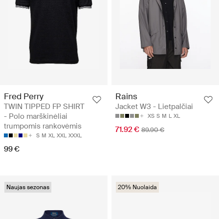
Fred Perry
Rains
TWIN TIPPED FP SHIRT
Jacket W3 - Lietpalčiai
- Polo marškinėliai
XS
S
M
L
XL
trumpomis rankovėmis
71.92 €
89.90 €
S
M
XL
XXL
XXXL
99 €
Naujas sezonas
20% Nuolaida