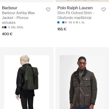
Barbour
Polo Ralph Lauren
Barbour Ashby Wax
Slim Fit Oxford Shirt -
Jacket - Plonos
Oksfordo marškiniai
striukės
XS
S
M
L
XL
S
XXL
XXXL
165 €
400 €