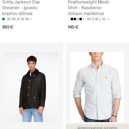
Gritty Jackson Day
Featherweight Mesh
Dreamer - Įprasto
Shirt - Kasdienio
kirpimo džinsai
stiliaus marškiniai
29
30
31
32
33
XS
S
M
L
XL
160 €
145 €
Aptempiamojo kirpimo