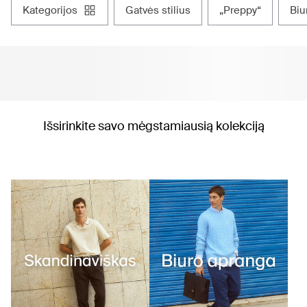
kategorijos
gatvės stilius
„preppy“
bi
Išsirinkite savo mėgstamiausią kolekciją