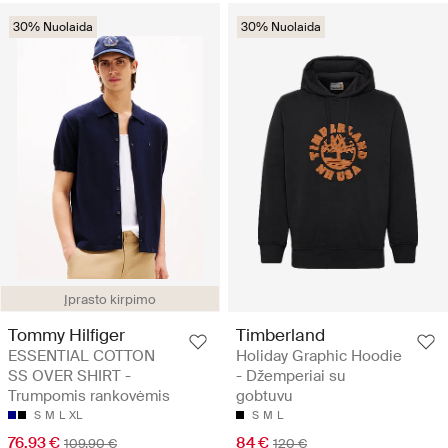
30% Nuolaida
30% Nuolaida
Įprasto kirpimo
Tommy Hilfiger
Timberland
ESSENTIAL COTTON
Holiday Graphic Hoodie
SS OVER SHIRT -
- Džemperiai su
Trumpomis rankovėmis
gobtuvu
S
M
L
XL
S
M
L
76.93 €
84 €
109.90 €
120 €