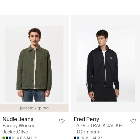
Įprasto kirpimo
Nudie Jeans
Fred Perry
Barney Worker
TAPED TRACK JACKET
JacketOlive
- Džemperiai
X S
S
M
L
XL
S
M
L
XL
XXL