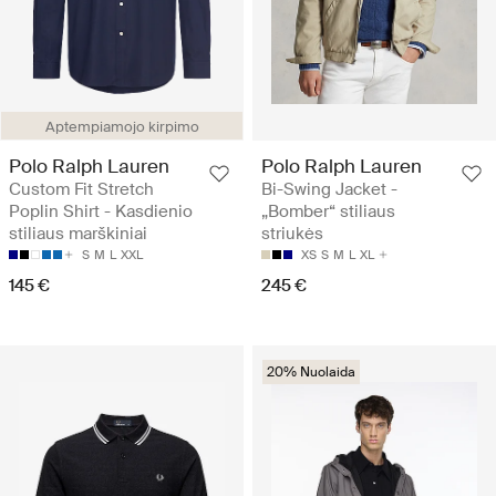
Aptempiamojo kirpimo
Polo Ralph Lauren
Polo Ralph Lauren
Custom Fit Stretch
Bi-Swing Jacket -
Poplin Shirt - Kasdienio
„Bomber“ stiliaus
stiliaus marškiniai
striukės
S
M
L
XXL
XS
S
M
L
XL
145 €
245 €
20% Nuolaida