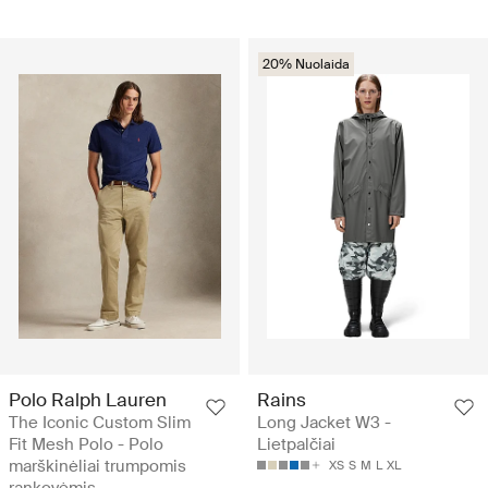
20% Nuolaida
Polo Ralph Lauren
Rains
The Iconic Custom Slim
Long Jacket W3 -
Fit Mesh Polo - Polo
Lietpalčiai
marškinėliai trumpomis
XS
S
M
L
XL