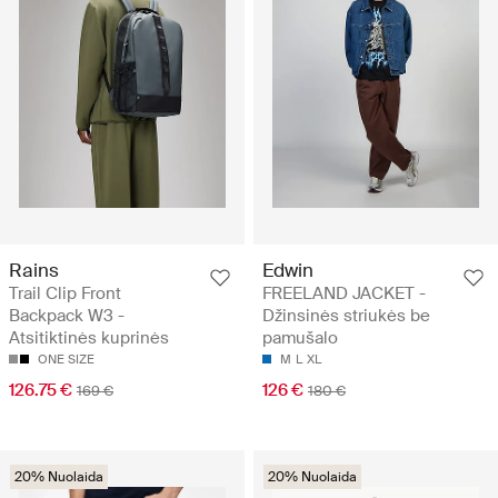
Rains
Edwin
Trail Clip Front
FREELAND JACKET -
Backpack W3 -
Džinsinės striukės be
Atsitiktinės kuprinės
pamušalo
ONE SIZE
M
L
XL
126.75 €
126 €
169 €
180 €
20% Nuolaida
20% Nuolaida