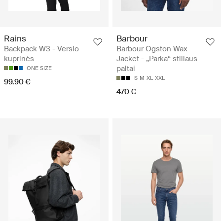
Rains
Barbour
Backpack W3 - Verslo
Barbour Ogston Wax
kuprinės
Jacket - „Parka“ stiliaus
paltai
ONE SIZE
S
M
XL
XXL
99.90 €
470 €