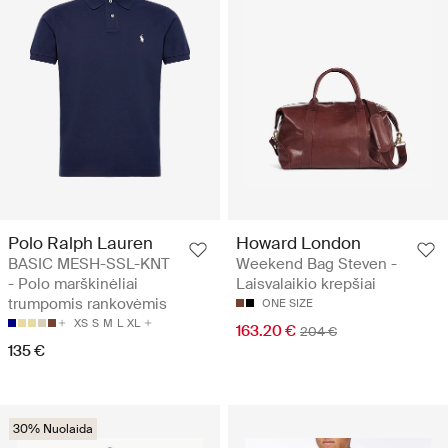
Polo Ralph Lauren
Howard London
BASIC MESH-SSL-KNT
Weekend Bag Steven -
- Polo marškinėliai
Laisvalaikio krepšiai
trumpomis rankovėmis
ONE SIZE
XS
S
M
L
XL
163.20 €
204 €
135 €
30% Nuolaida