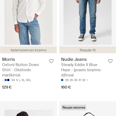
Aptempiamojo kirpimo
Regular fit
Morris
Nudie Jeans
Oxford Button Down
Steady Eddie II Blue
Shirt - Oksfordo
Haze - Įprasto kirpimo
marškiniai
džinsai
XS
S
L
XL
XXL
28
29
30
31
32
129 €
160 €
Naujas sezonas