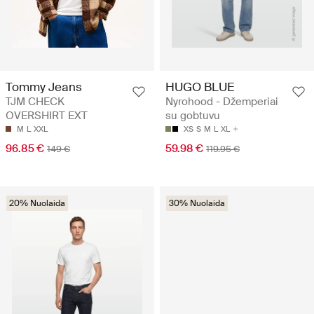
Tommy Jeans
HUGO BLUE
TJM CHECK
Nyrohood - Džemperiai
OVERSHIRT EXT
su gobtuvu
M
L
XXL
XS
S
M
L
XL
96.85 €
59.98 €
149 €
119.95 €
20% Nuolaida
30% Nuolaida