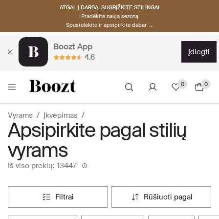
ATGAL Į DARBĄ, SUGRĮŽKITE STILINGAI
Pradėkite naują sezoną
Spustelėkite ir apsipirkite dabar →
Boozt App
įdiegti
4.6
0
0
Vyrams
Įkvėpimas
Apsipirkite pagal stilių
vyrams
Iš viso prekių: 13447
filtrai
rūšiuoti pagal