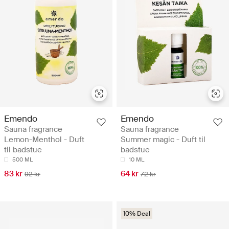
Emendo
Emendo
Sauna fragrance
Sauna fragrance
Lemon-Menthol - Duft
Summer magic - Duft til
til badstue
badstue
500 ML
10 ML
83 kr
64 kr
92 kr
72 kr
10% Deal