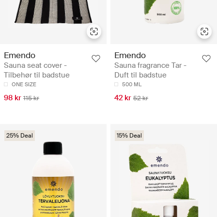
Emendo
Emendo
Sauna seat cover -
Sauna fragrance Tar -
Tilbehør til badstue
Duft til badstue
ONE SIZE
500 ML
98 kr
42 kr
115 kr
52 kr
25% Deal
15% Deal