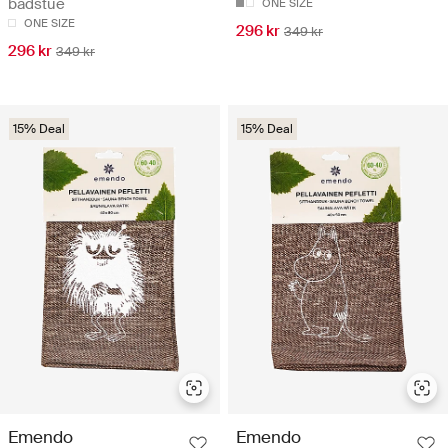
badstue
ONE SIZE
ONE SIZE
296 kr
349 kr
296 kr
349 kr
15% Deal
15% Deal
Emendo
Emendo