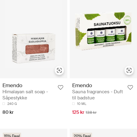
Emendo
Emendo
Himalayan salt soap -
Sauna fragrances - Duft
Såpestykke
til badstue
240 G
10 ML
80 kr
125 kr
138 kr
15% Deal
20% Deal