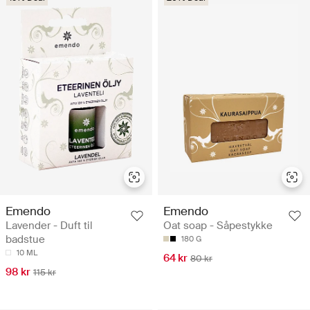
Emendo
Emendo
Lavender - Duft til
Oat soap - Såpestykke
badstue
180 G
10 ML
64 kr
80 kr
98 kr
115 kr