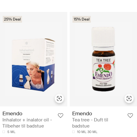
25% Deal
15% Deal
Emendo
Emendo
Inhalator + inalator oil -
Tea tree - Duft til
Tilbehør til badstue
badstue
5 ML
10 ML
30 ML