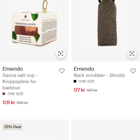
Emendo
Emendo
Sauna salt cup -
Back scrubber - Skrubb
Kroppspleie for
ONE SIZE
badstue
177 kr
197 kr
ONE SIZE
128 kr
150 kr
25% Deal