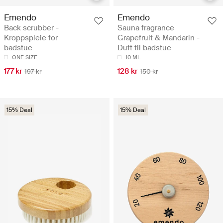
Emendo
Emendo
Back scrubber -
Sauna fragrance
Kroppspleie for
Grapefruit & Mandarin -
badstue
Duft til badstue
ONE SIZE
10 ML
177 kr
128 kr
197 kr
150 kr
15% Deal
15% Deal