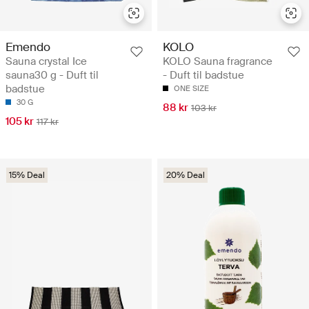
Emendo
KOLO
Sauna crystal Ice
KOLO Sauna fragrance
sauna30 g - Duft til
- Duft til badstue
badstue
ONE SIZE
30 G
88 kr
103 kr
105 kr
117 kr
15% Deal
20% Deal