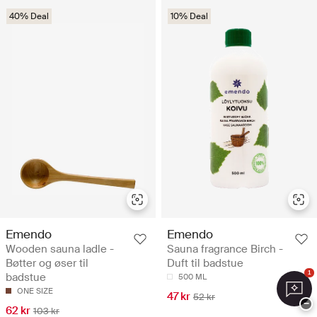
40% Deal
10% Deal
Emendo
Emendo
Wooden sauna ladle -
Sauna fragrance Birch -
Bøtter og øser til
Duft til badstue
1
badstue
500 ML
ONE SIZE
47 kr
52 kr
−
62 kr
103 kr