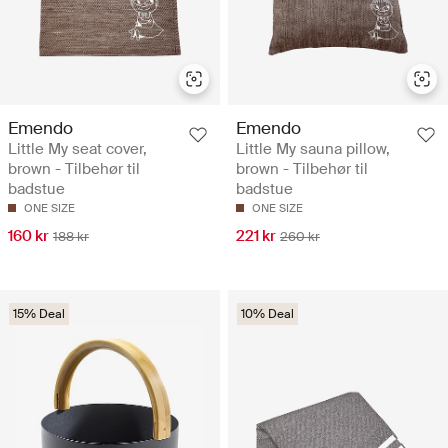
Emendo
Emendo
Little My seat cover,
Little My sauna pillow,
brown - Tilbehør til
brown - Tilbehør til
badstue
badstue
ONE SIZE
ONE SIZE
160 kr
221 kr
188 kr
260 kr
15% Deal
10% Deal