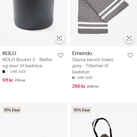
KOLO
Emendo
KOLO Bucket 2 - Bøtter
Sauna bench towel,
og øser til badstue
grey - Tilbehør til
badstue
ONE SIZE
ONE SIZE
611 kr
719 kr
266 kr
296 kr
15% Deal
10% Deal