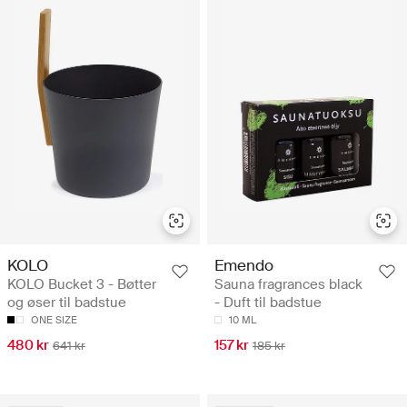
KOLO
Emendo
KOLO Bucket 3 - Bøtter
Sauna fragrances black
og øser til badstue
- Duft til badstue
ONE SIZE
10 ML
480 kr
157 kr
641 kr
185 kr