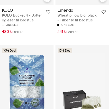
KOLO
Emendo
KOLO Bucket 4 - Bøtter
Wheat pillow big, black
og øser til badstue
- Tilbehør til badstue
ONE SIZE
ONE SIZE
480 kr
241 kr
641 kr
284 kr
10% Deal
15% Deal