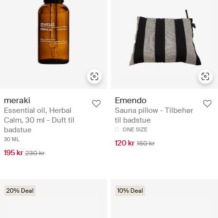
meraki
Emendo
Essential oil, Herbal
Sauna pillow - Tilbehør
Calm, 30 ml - Duft til
til badstue
badstue
ONE SIZE
30 ML
120 kr
150 kr
195 kr
230 kr
20% Deal
10% Deal