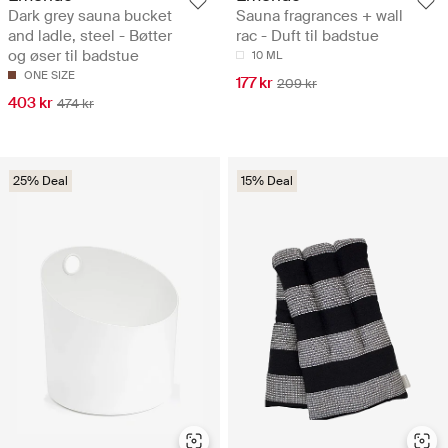
Dark grey sauna bucket
Sauna fragrances + wall
and ladle, steel - Bøtter
rac - Duft til badstue
og øser til badstue
10 ML
ONE SIZE
177 kr
209 kr
403 kr
474 kr
25% Deal
15% Deal