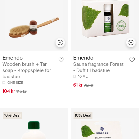
Emendo
Emendo
Wooden brush + Tar
Sauna fragrance Forest
soap - Kroppspleie for
- Duft til badstue
badstue
10 ML
ONE SIZE
61 kr
72 kr
104 kr
115 kr
10% Deal
10% Deal