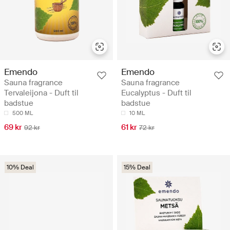
Emendo
Emendo
Sauna fragrance
Sauna fragrance
Tervaleijona - Duft til
Eucalyptus - Duft til
badstue
badstue
500 ML
10 ML
69 kr
61 kr
92 kr
72 kr
10% Deal
15% Deal