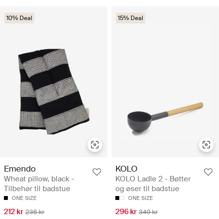
10% Deal
15% Deal
Emendo
KOLO
Wheat pillow, black -
KOLO Ladle 2 - Bøtter
Tilbehør til badstue
og øser til badstue
ONE SIZE
ONE SIZE
212 kr
296 kr
236 kr
349 kr