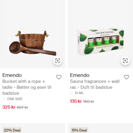
Emendo
Emendo
Bucket with a rope +
Sauna fragrances + wall
ladle - Bøtter og øser til
rac - Duft til badstue
badstue
10 ML
ONE SIZE
135 kr
150 kr
325 kr
407 kr
20% Deal
15% Deal