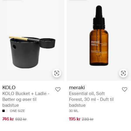
KOLO
meraki
KOLO Bucket + Ladle -
Essential oil, Soft
Bøtter og øser til
Forest, 30 ml - Duft til
badstue
badstue
ONE SIZE
30 ML
746 kr
195 kr
932 kr
230 kr