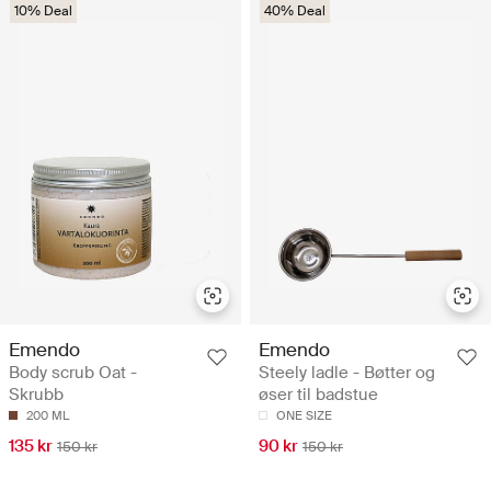
10% Deal
40% Deal
Emendo
Emendo
Body scrub Oat -
Steely ladle - Bøtter og
Skrubb
øser til badstue
200 ML
ONE SIZE
135 kr
90 kr
150 kr
150 kr