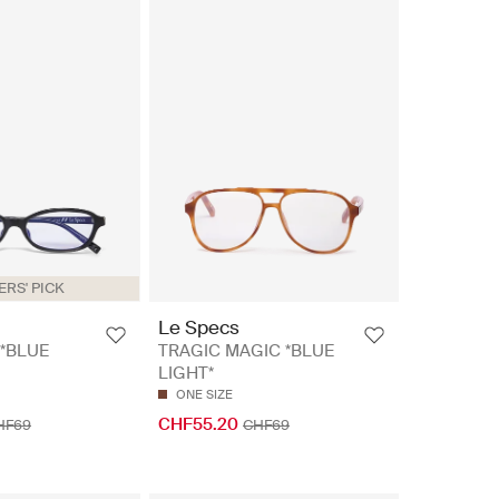
RS' PICK
Le Specs
*BLUE
TRAGIC MAGIC *BLUE
LIGHT*
ONE SIZE
CHF55.20
HF69
CHF69