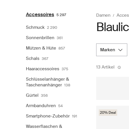
Accessoires
5 297
Damen
Acces
Blaulic
Schmuck
2 290
Sonnenbrillen
361
Mützen & Hüte
857
marken
Schals
367
13 Artikel
Haaraccessoires
375
Schlüsselanhänger &
Taschenanhänger
138
Gürtel
356
Armbanduhren
54
20% Deal
Smartphone-Zubehör
191
Wasserflaschen &