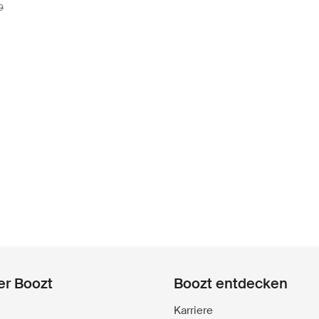
9
er Boozt
Boozt entdecken
Karriere