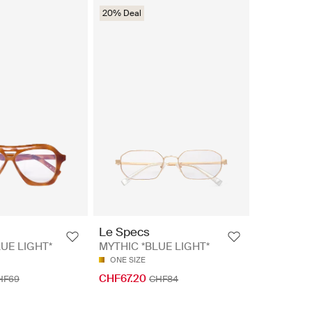
20% Deal
Le Specs
LUE LIGHT*
MYTHIC *BLUE LIGHT*
ONE SIZE
CHF67.20
HF69
CHF84