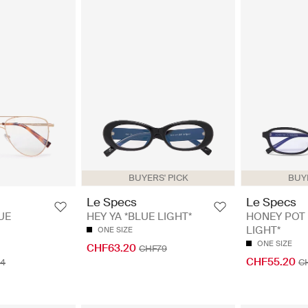
BUYERS' PICK
BUYE
Le Specs
Le Specs
UE
HEY YA *BLUE LIGHT*
HONEY POT 
LIGHT*
ONE SIZE
ONE SIZE
CHF63.20
CHF79
CHF55.20
4
C