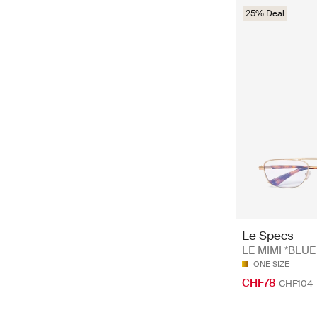
25% Deal
Le Specs
LE MIMI *BLUE
ONE SIZE
CHF78
CHF104