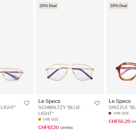
20% Deal
20% Deal
Le Specs
Le Specs
 LIGHT*
SCHMALTZY *BLUE
DRIZZLE *B
LIGHT*
ONE SIZE
ONE SIZE
CHF55.20
C
CHF67.20
CHF84