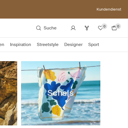
Kundendienst
0
0
Suche
en
Inspiration
Streetstyle
Designer
Sport
Schals