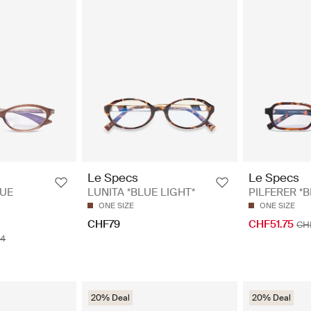
Le Specs
Le Specs
LUE
LUNITA *BLUE LIGHT*
PILFERER *B
ONE SIZE
ONE SIZE
CHF79
CHF51.75
CH
4
20% Deal
20% Deal