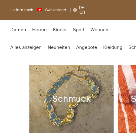
DE-
Liefern nach:
Switzerland
CH
Damen
Herren
Kinder
Sport
Wohnen
Alles anzeigen
Neuheiten
Angebote
Kleidung
Sc
Schmuck
S