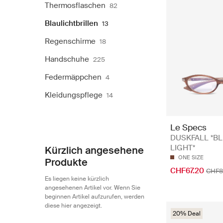
Thermosflaschen
82
Blaulichtbrillen
13
Regenschirme
18
Handschuhe
225
Federmäppchen
4
Kleidungspflege
14
Le Specs
DUSKFALL *B
LIGHT*
Kürzlich angesehene
ONE SIZE
Produkte
CHF67.20
CHF8
Es liegen keine kürzlich
angesehenen Artikel vor. Wenn Sie
beginnen Artikel aufzurufen, werden
diese hier angezeigt.
20% Deal