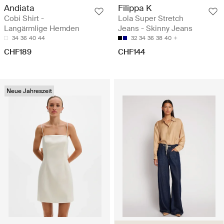
Andiata
Filippa K
Cobi Shirt -
Lola Super Stretch
Langärmlige Hemden
Jeans - Skinny Jeans
34
36
40
44
32
34
36
38
40
CHF189
CHF144
Neue Jahreszeit