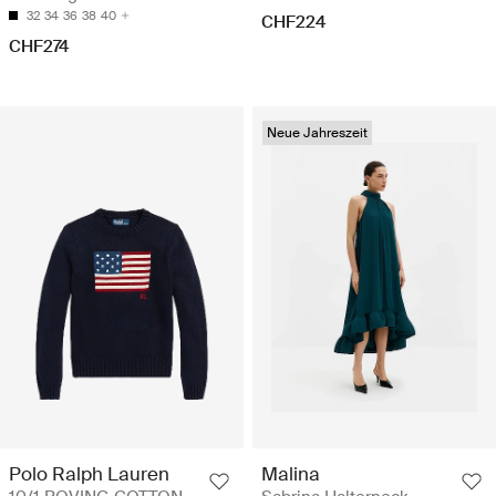
32
34
36
38
40
CHF224
CHF274
Neue Jahreszeit
Polo Ralph Lauren
Malina