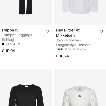
Filippa K
Day Birger et
Trumpet Leggings -
Mikkelsen
Schlaghose
Jojo - Poplina -
XS
S
M
L
XL
Langärmlige Hemden
32
34
36
38
40
CHF104
CHF124