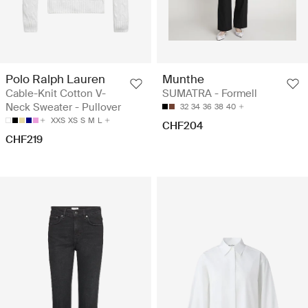
Polo Ralph Lauren
Munthe
Cable-Knit Cotton V-
SUMATRA - Formell
Neck Sweater - Pullover
32
34
36
38
40
XXS
XS
S
M
L
CHF204
CHF219