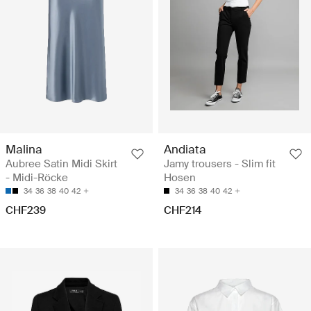
Malina
Andiata
Aubree Satin Midi Skirt
Jamy trousers - Slim fit
- Midi-Röcke
Hosen
34
36
38
40
42
34
36
38
40
42
CHF239
CHF214