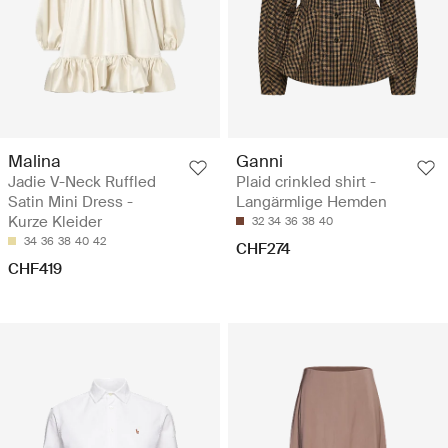
Malina
Ganni
Jadie V-Neck Ruffled
Plaid crinkled shirt -
Satin Mini Dress -
Langärmlige Hemden
Kurze Kleider
32
34
36
38
40
34
36
38
40
42
CHF274
CHF419