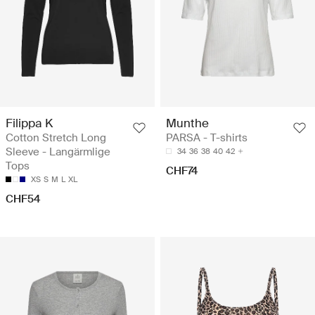
Filippa K
Munthe
Cotton Stretch Long
PARSA - T-shirts
Sleeve - Langärmlige
34
36
38
40
42
Tops
CHF74
XS
S
M
L
XL
CHF54