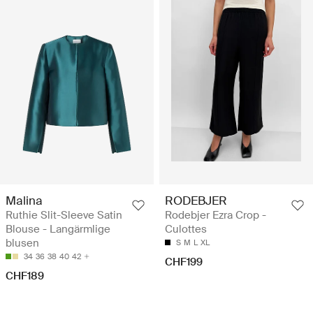
Malina
RODEBJER
Ruthie Slit-Sleeve Satin
Rodebjer Ezra Crop -
Blouse - Langärmlige
Culottes
blusen
S
M
L
XL
34
36
38
40
42
CHF199
CHF189