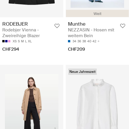
Weit
RODEBJER
Munthe
Rodebjer Vienna -
NEZZASIN - Hosen mit
Zweireihige Blazer
weitem Bein
XS
S
M
L
XL
34
36
38
40
42
CHF294
CHF209
Neue Jahreszeit