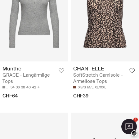
Munthe
CHANTELLE
GRACE - Langärmlige
SoftStretch Camisole -
Tops
Ärmellose Tops
34
36
38
40
42
XS/S
M/L
XL/XXL
CHF64
CHF39
1
−