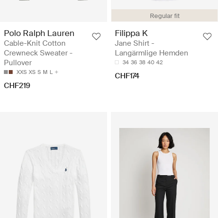
Regular fit
Polo Ralph Lauren
Filippa K
Cable-Knit Cotton
Jane Shirt -
Crewneck Sweater -
Langärmlige Hemden
Pullover
34
36
38
40
42
XXS
XS
S
M
L
CHF174
CHF219