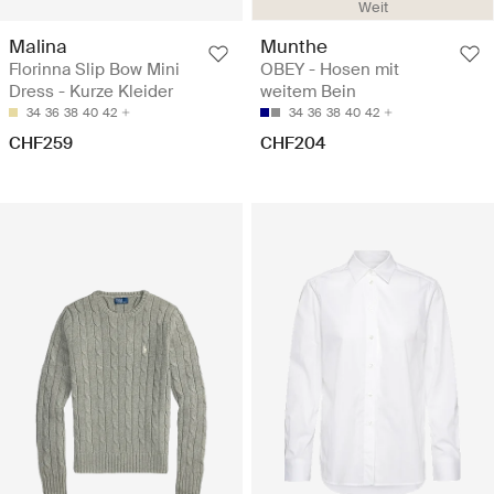
Weit
Malina
Munthe
Florinna Slip Bow Mini
OBEY - Hosen mit
Dress - Kurze Kleider
weitem Bein
34
36
38
40
42
34
36
38
40
42
CHF259
CHF204