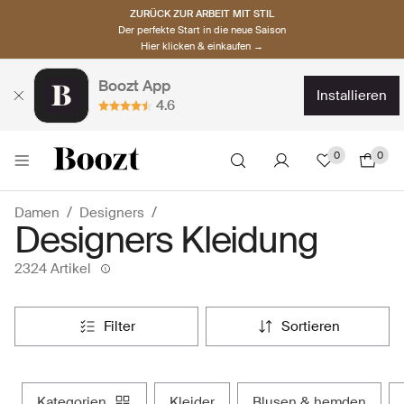
ZURÜCK ZUR ARBEIT MIT STIL
Der perfekte Start in die neue Saison
Hier klicken & einkaufen →
Boozt App
installieren
4.6
0
0
Damen
Designers
Designers Kleidung
2324 Artikel
filter
sortieren
kategorien
kleider
blusen & hemden