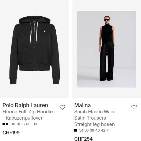
Polo Ralph Lauren
Malina
Fleece Full-Zip Hoodie
Sarah Elastic Waist
- Kapuzenpullover
Satin Trousers -
Straight leg hosen
XS
S
M
L
XL
34
36
38
40
42
CHF199
CHF254