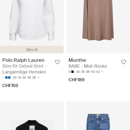
Slim fit
Polo Ralph Lauren
Munthe
Slim Fit Oxford Shirt -
BABE - Midi-Röcke
Langärmlige Hemden
34
36
38
40
42
30
32
34
36
38
CHF189
CHF159