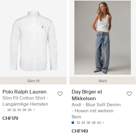
Slim fit
Weit
Polo Ralph Lauren
Day Birger et
Slim Fit Cotton Shirt -
Mikkelsen
Langärmlige Hemden
Andi - Blue Soft Denim
30
32
34
36
38
- Hosen mit weitem
Bein
CHF179
32
34
36
38
40
CHF149