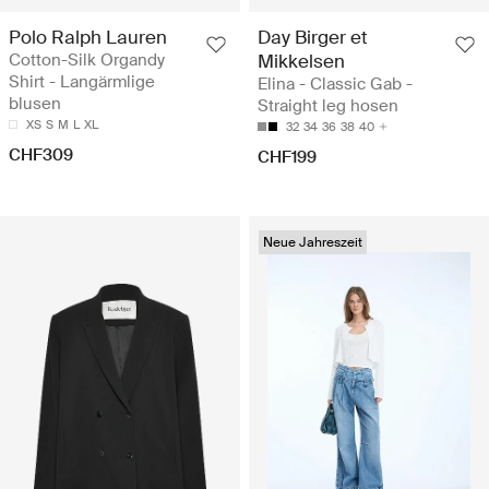
Polo Ralph Lauren
Day Birger et
Cotton-Silk Organdy
Mikkelsen
Shirt - Langärmlige
Elina - Classic Gab -
blusen
Straight leg hosen
XS
S
M
L
XL
32
34
36
38
40
CHF309
CHF199
Neue Jahreszeit