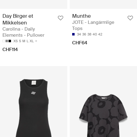
Day Birger et
Munthe
Mikkelsen
JOTE - Langärmlige
Tops
Carolina - Daily
Elements - Pullover
34
36
38
40
42
XS
S
M
L
XL
CHF64
CHF114