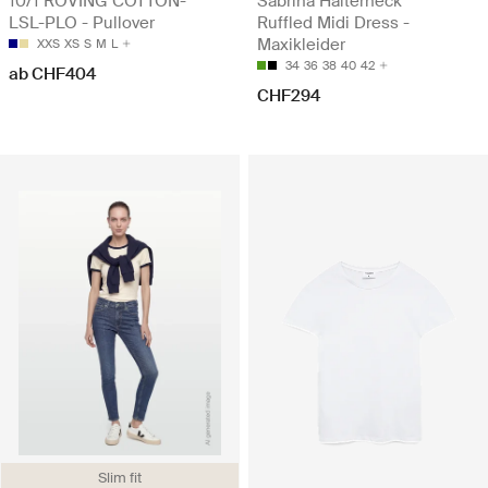
10/1 ROVING COTTON-
Sabrina Halterneck
LSL-PLO - Pullover
Ruffled Midi Dress -
Maxikleider
XXS
XS
S
M
L
34
36
38
40
42
ab CHF404
CHF294
Slim fit