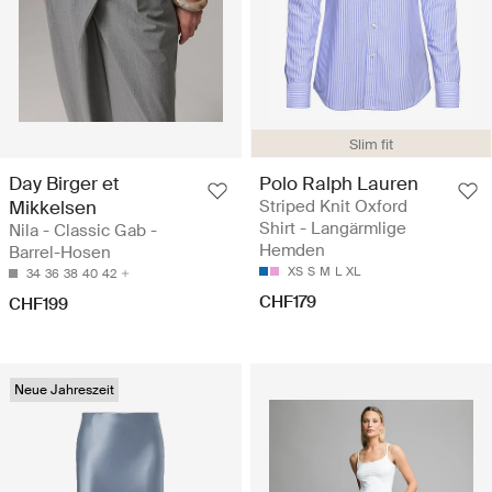
Slim fit
Day Birger et
Polo Ralph Lauren
Mikkelsen
Striped Knit Oxford
Shirt - Langärmlige
Nila - Classic Gab -
Hemden
Barrel-Hosen
XS
S
M
L
XL
34
36
38
40
42
CHF179
CHF199
Neue Jahreszeit