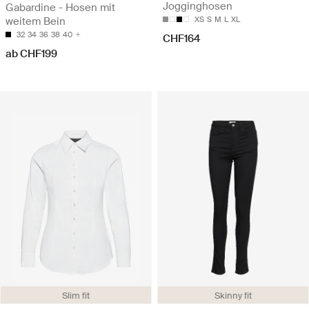
Jogginghosen
Gabardine - Hosen mit
weitem Bein
XS
S
M
L
XL
32
34
36
38
40
CHF164
ab CHF199
Slim fit
Skinny fit