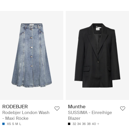
RODEBJER
Munthe
Rodebjer London Wash
SUSSIMA - Einreihige
- Maxi Röcke
Blazer
XS
S
M
L
32
34
36
38
40