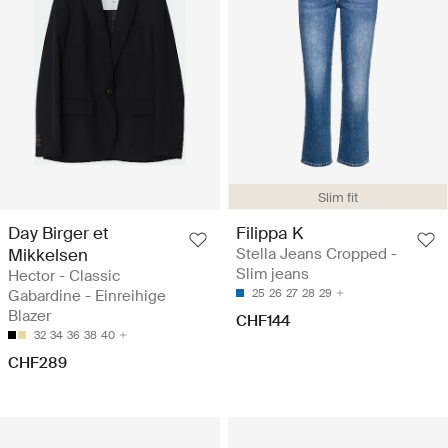
Slim fit
Day Birger et
Filippa K
Mikkelsen
Stella Jeans Cropped -
Slim jeans
Hector - Classic
Gabardine - Einreihige
25
26
27
28
29
Blazer
CHF144
32
34
36
38
40
CHF289