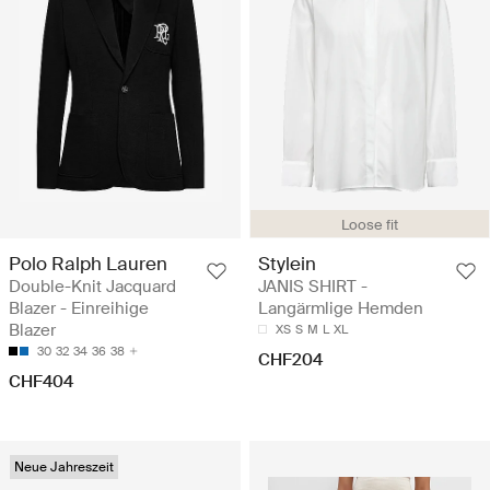
Loose fit
Polo Ralph Lauren
Stylein
Double-Knit Jacquard
JANIS SHIRT -
Blazer - Einreihige
Langärmlige Hemden
Blazer
XS
S
M
L
XL
30
32
34
36
38
CHF204
CHF404
Neue Jahreszeit