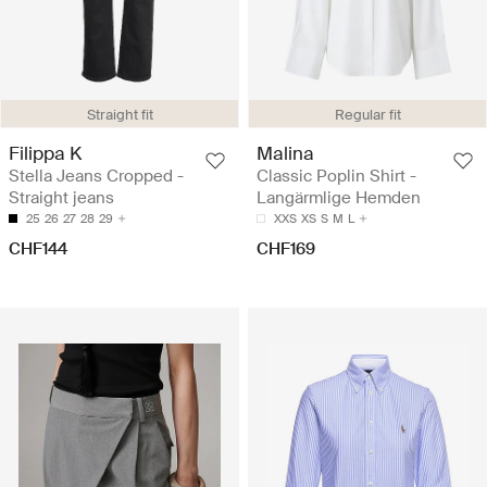
Straight fit
Regular fit
Filippa K
Malina
Stella Jeans Cropped -
Classic Poplin Shirt -
Straight jeans
Langärmlige Hemden
25
26
27
28
29
XXS
XS
S
M
L
CHF144
CHF169