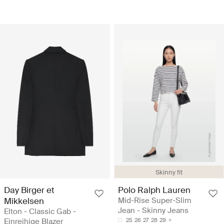
Skinny fit
Day Birger et
Polo Ralph Lauren
Mikkelsen
Mid-Rise Super-Slim
Jean - Skinny Jeans
Elton - Classic Gab -
Einreihige Blazer
25
26
27
28
29