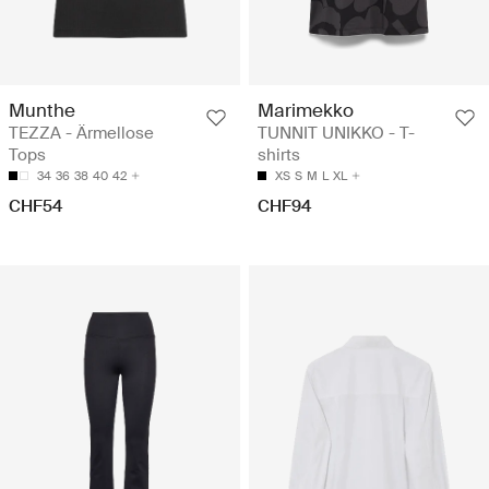
Munthe
Marimekko
TEZZA - Ärmellose
TUNNIT UNIKKO - T-
Tops
shirts
34
36
38
40
42
XS
S
M
L
XL
CHF54
CHF94