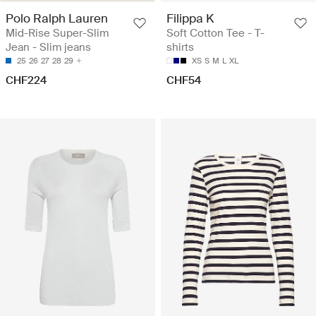
Polo Ralph Lauren
Filippa K
Mid-Rise Super-Slim
Soft Cotton Tee - T-
Jean - Slim jeans
shirts
25
26
27
28
29
XS
S
M
L
XL
CHF224
CHF54