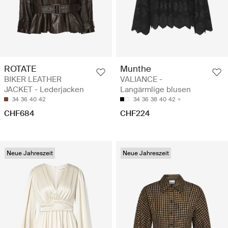
ROTATE
Munthe
BIKER LEATHER
VALIANCE -
JACKET - Lederjacken
Langärmlige blusen
34
36
40
42
34
36
38
40
42
CHF684
CHF224
Neue Jahreszeit
Neue Jahreszeit