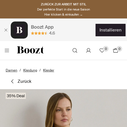
ZURÜCK ZUR ARBEIT MIT STIL
Der perfekte Start in die neue Saison
Hier klicken & einkaufen →
Boozt App
installieren
4.6
0
0
Damen
Kleidung
Kleider
zurück
35% Deal