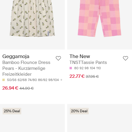
Geggamoja
The New
Bamboo Flounce Dress
TNSTTassie Pants
Pears - Kurzärmelige
80
92
98
104
110
Freizeitkleider
22.77 €
37.95 €
50/56
62/68
74/80
86/92
98/104
26.94 €
44.90 €
25% Deal
20% Deal