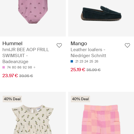
Hummel
Mango
hmlJR BEE AOP FRILL
Leather loafers -
SWIMSUIT -
Niedriger Schnitt
Badeanzüge
21
23
24
25
26
74
80
86
92
98
25.19 €
35.99 €
23.97 €
39.95 €
40% Deal
40% Deal