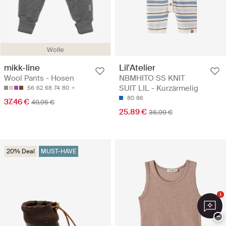
Wolle
mikk-line
Lil'Atelier
Wool Pants - Hosen
NBMHITO SS KNIT
SUIT LIL - Kurzärmelig
56
62
68
74
80
80
86
37.46 €
49.95 €
25.89 €
36.99 €
20% Deal
MUST-HAVE
1
−