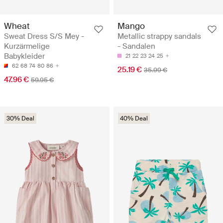
Wheat
Mango
Sweat Dress S/S Mey -
Metallic strappy sandals
Kurzärmelige
- Sandalen
Babykleider
21
22
23
24
25
62
68
74
80
86
25.19 €
35.99 €
47.96 €
59.95 €
30% Deal
40% Deal