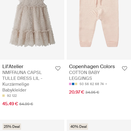
Lil'Atelier
Copenhagen Colors
NMFFAUNA CAPSL
COTTON BABY
TULLE DRESS LIL -
LEGGINGS
Kurzärmelige
50
56
62
68
74
Babykleider
20.97 €
34.95 €
92
122
45.49 €
64.99 €
25% Deal
40% Deal