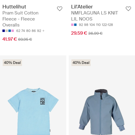
Huttelihut
Lil'Atelier
Pram Suit Cotton
NMFLAGUNA LS KNIT
Fleece - Fleece
LIL NOOS
Overalls
92
98
104
110
122-128
62
74
80
86
92
29.59 €
36.99 €
41.97 €
69.95 €
40% Deal
40% Deal