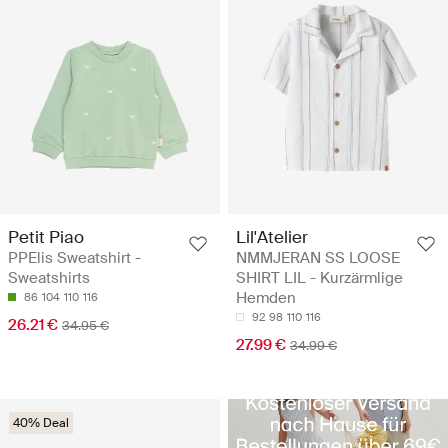
Petit Piao
Lil'Atelier
PPElis Sweatshirt -
NMMJERAN SS LOOSE
Sweatshirts
SHIRT LIL - Kurzärmlige
Hemden
86
104
110
116
92
98
110
116
26.21 €
34.95 €
27.99 €
34.99 €
40% Deal