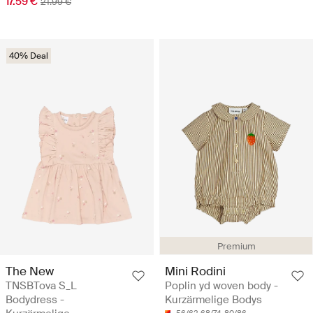
17.59 €
21.99 €
40% Deal
Premium
The New
Mini Rodini
TNSBTova S_L
Poplin yd woven body -
Bodydress -
Kurzärmelige Bodys