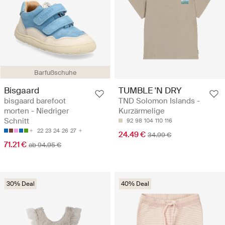
Barfußschuhe
Bisgaard
TUMBLE 'N DRY
bisgaard barefoot
TND Solomon Islands -
morten - Niedriger
Kurzärmelige
Schnitt
92
98
104
110
116
22
23
24
26
27
24.49 €
34.99 €
71.21 €
ab 94.95 €
30% Deal
40% Deal