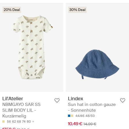
20% Deal
30% Deal
Lil'Atelier
Lindex
NBMGAYO SAR SS
Sun hat in cotton gauze
SLIM BODY LIL -
- Sonnenhüte
Kurzärmelig
44/46
48/50
56
62
68
74
80
10.49 €
14.99 €