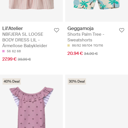
Lil'Atelier
Geggamoja
NBFJERA SL LOOSE
Shorts Palm Tree -
BODY DRESS LIL -
Sweatshorts
Ärmellose Babykleider
86/92
98/104
110/116
56
62
68
20.94 €
34.90 €
27.99 €
39.99 €
40% Deal
30% Deal