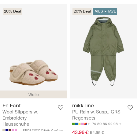
20% Deal
20% Deal
MUST-HAVE
Wolle
En Fant
mikk-line
Wool Slippers w.
PU Rain w. Susp., GRS -
Embroidery -
Regensets
Hausschuhe
74
80
86
92
98
19\20
21\22
23\24
25\26
27\28
43.96 €
54.95 €