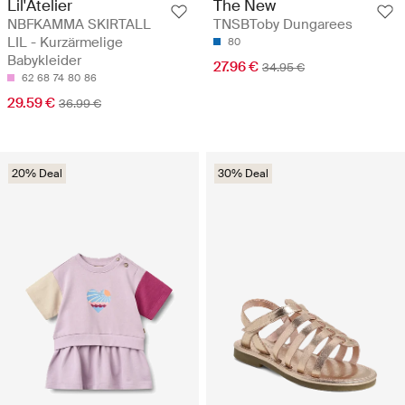
Lil'Atelier
The New
NBFKAMMA SKIRTALL
TNSBToby Dungarees
LIL - Kurzärmelige
80
Babykleider
27.96 €
34.95 €
62
68
74
80
86
29.59 €
36.99 €
20% Deal
30% Deal