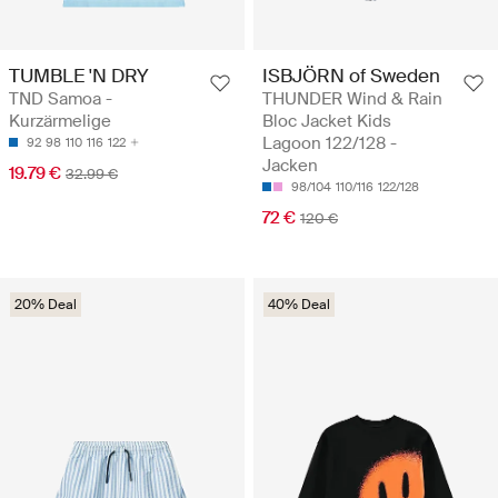
TUMBLE 'N DRY
ISBJÖRN of Sweden
TND Samoa -
THUNDER Wind & Rain
Kurzärmelige
Bloc Jacket Kids
Lagoon 122/128 -
92
98
110
116
122
Jacken
19.79 €
32.99 €
98/104
110/116
122/128
72 €
120 €
20% Deal
40% Deal