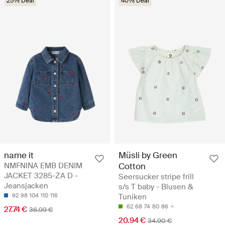
25% Deal
40% Deal
name it
Müsli by Green
NMFNINA EMB DENIM
Cotton
JACKET 3285-ZA D -
Seersucker stripe frill
Jeansjacken
s/s T baby - Blusen &
92
98
104
110
116
Tuniken
62
68
74
80
86
27.74 €
36.99 €
20.94 €
34.90 €