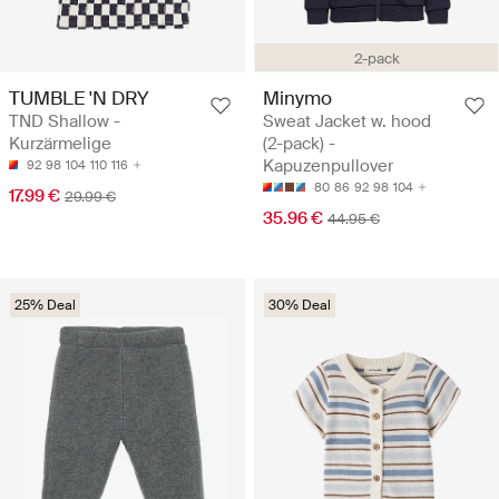
2-pack
TUMBLE 'N DRY
Minymo
TND Shallow -
Sweat Jacket w. hood
Kurzärmelige
(2-pack) -
Kapuzenpullover
92
98
104
110
116
80
86
92
98
104
17.99 €
29.99 €
35.96 €
44.95 €
25% Deal
30% Deal