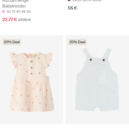
Kurzärmelige
56/62
68/74
80/86
Babykleider
55 €
62
74
80
86
92
22.77 €
37.95 €
20% Deal
20% Deal