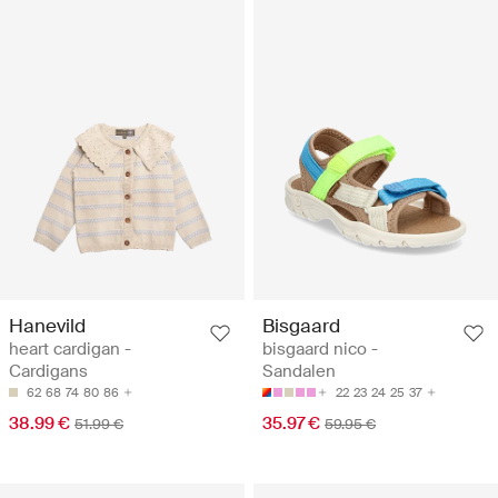
Hanevild
Bisgaard
heart cardigan -
bisgaard nico -
Cardigans
Sandalen
62
68
74
80
86
22
23
24
25
37
38.99 €
35.97 €
51.99 €
59.95 €