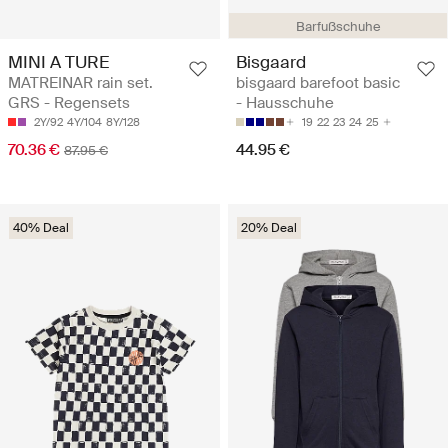
Barfußschuhe
MINI A TURE
Bisgaard
MATREINAR rain set.
bisgaard barefoot basic
GRS - Regensets
- Hausschuhe
2Y/92
4Y/104
8Y/128
19
22
23
24
25
70.36 €
44.95 €
87.95 €
40% Deal
20% Deal