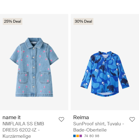
25% Deal
30% Deal
name it
Reima
NMFLAILA SS EMB
SunProof shirt, Tuvalu -
DRESS 6202-IZ -
Bade-Oberteile
Kurzärmelige
74
80
98