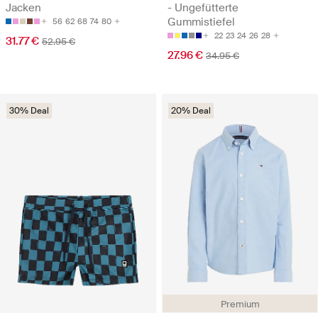
Jacken
- Ungefütterte
Gummistiefel
56
62
68
74
80
22
23
24
26
28
31.77 €
52.95 €
27.96 €
34.95 €
30% Deal
20% Deal
Premium