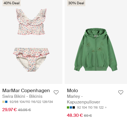
40% Deal
30% Deal
MarMar Copenhagen
Molo
Swira Bikini - Bikinis
Marley -
Kapuzenpullover
92/98
104/110
116/122
128/134
92
104
110
116
122
29.97 €
49.95 €
48.30 €
69 €