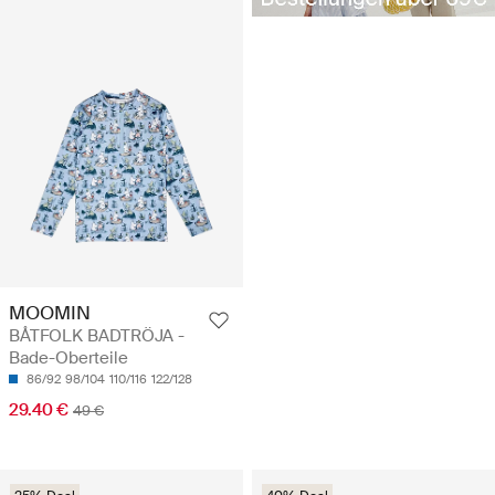
MOOMIN
BÅTFOLK BADTRÖJA -
Bade-Oberteile
86/92
98/104
110/116
122/128
29.40 €
49 €