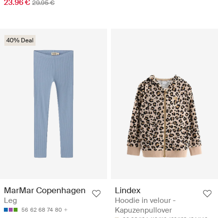
23.96 €
29.95 €
40% Deal
MarMar Copenhagen
Lindex
Leg
Hoodie in velour -
Kapuzenpullover
56
62
68
74
80