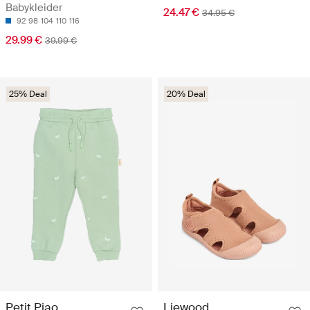
Babykleider
24.47 €
34.95 €
92
98
104
110
116
29.99 €
39.99 €
25% Deal
20% Deal
Petit Piao
Liewood