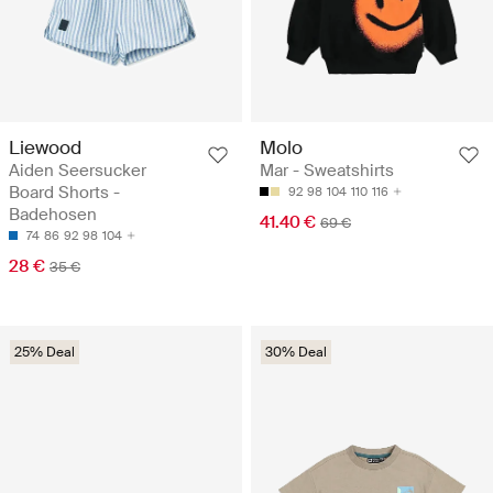
Liewood
Molo
Aiden Seersucker
Mar - Sweatshirts
Board Shorts -
92
98
104
110
116
Badehosen
41.40 €
69 €
74
86
92
98
104
28 €
35 €
25% Deal
30% Deal