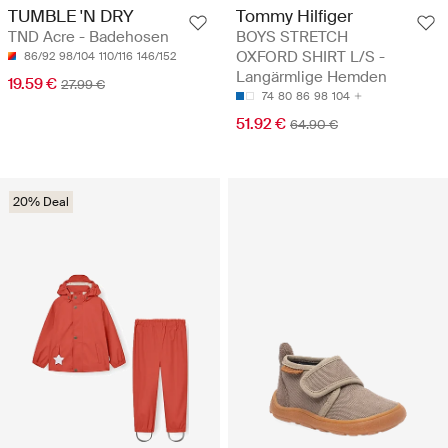
TUMBLE 'N DRY
Tommy Hilfiger
TND Acre - Badehosen
BOYS STRETCH
OXFORD SHIRT L/S -
86/92
98/104
110/116
146/152
Langärmlige Hemden
19.59 €
27.99 €
74
80
86
98
104
51.92 €
64.90 €
20% Deal