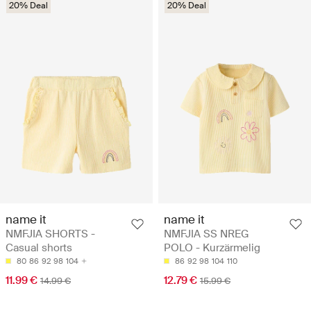
20% Deal
20% Deal
name it
name it
NMFJIA SHORTS -
NMFJIA SS NREG
Casual shorts
POLO - Kurzärmelig
80
86
92
98
104
86
92
98
104
110
11.99 €
12.79 €
14.99 €
15.99 €