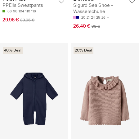
PPElis Sweatpants
Sigurd Sea Shoe -
Wasserschuhe
86
98
104
110
116
20
21
24
25
26
29.96 €
39.95 €
26.40 €
33 €
40% Deal
20% Deal