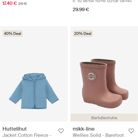
92
98/104
110/116
122/128
134/140
17.40 €
29 €
29.99 €
40% Deal
20% Deal
Barfußschuhe
Huttelihut
mikk-line
Jacket Cotton Fleece -
Wellies Solid - Barefoot