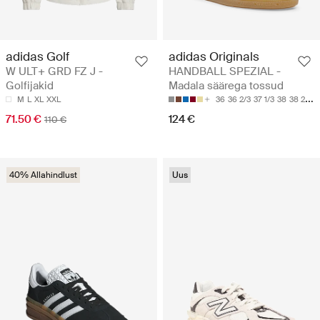
adidas Golf
adidas Originals
W ULT+ GRD FZ J -
HANDBALL SPEZIAL -
Golfijakid
Madala säärega tossud
M
L
XL
XXL
36
36 2/3
37 1/3
38
38 2/3
71.50 €
124 €
110 €
40% Allahindlust
Uus