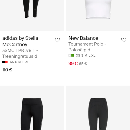
adidas by Stella
New Balance
McCartney
Tournament Polo -
Polosärgid
aSMC TPR 7/8 L -
Treeningretuusid
XS
S
M
L
XL
XS
S
M
L
XL
39 €
65 €
110 €