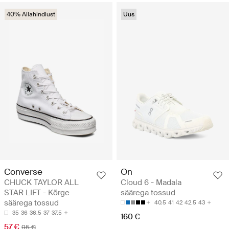
40% Allahindlust
Uus
Converse
On
CHUCK TAYLOR ALL
Cloud 6 - Madala
STAR LIFT - Kõrge
säärega tossud
säärega tossud
40.5
41
42
42.5
43
35
36
36.5
37
37.5
160 €
57 €
95 €