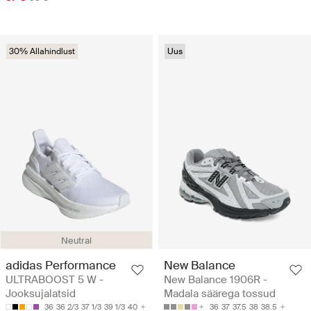
30% Allahindlust
Uus
Neutral
adidas Performance
New Balance
ULTRABOOST 5 W -
New Balance 1906R -
Jooksujalatsid
Madala säärega tossud
36
36 2/3
37 1/3
39 1/3
40
36
37
37.5
38
38.5