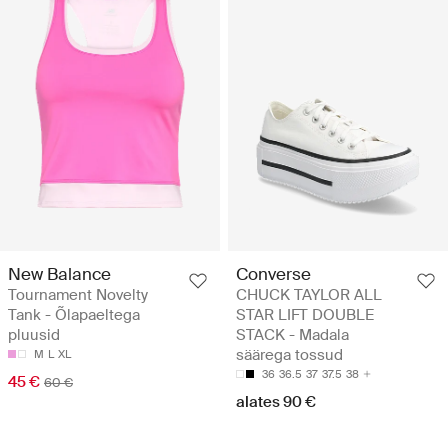
New Balance
Converse
Tournament Novelty
CHUCK TAYLOR ALL
Tank - Õlapaeltega
STAR LIFT DOUBLE
pluusid
STACK - Madala
säärega tossud
M
L
XL
36
36.5
37
37.5
38
45 €
60 €
alates 90 €