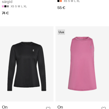
särgid
XS
S
M
L
XL
XS
S
M
L
XL
55 €
74 €
Uus
On
On