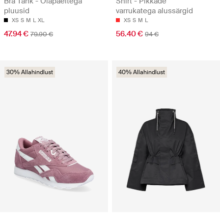
Bra Tank - Õlapaeltega
Shirt - Pikkade
pluusid
varrukatega alussärgid
XS
S
M
L
XL
XS
S
M
L
47.94 €
56.40 €
79.90 €
94 €
30% Allahindlust
40% Allahindlust