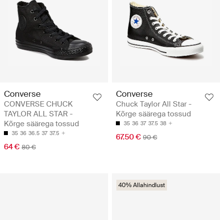
Converse
Converse
CONVERSE CHUCK
Chuck Taylor All Star -
TAYLOR ALL STAR -
Kõrge säärega tossud
Kõrge säärega tossud
35
36
37
37.5
38
35
36
36.5
37
37.5
67.50 €
90 €
64 €
80 €
40% Allahindlust