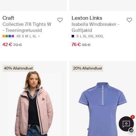
Craft
Lexton Links
Collective 7/8 Tights W
Isabella Windbreaker -
- Treeningretuusid
Golfijakid
XS
S
M
L
XL
S
L
XL
XXL
XXXL
42 €
76 €
70 €
95 €
40% Allahindlust
20% Allahindlust
1
−