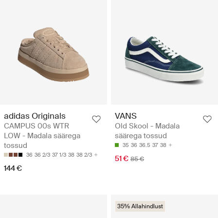
adidas Originals
VANS
CAMPUS 00s WTR
Old Skool - Madala
LOW - Madala säärega
säärega tossud
tossud
35
36
36.5
37
38
36
36 2/3
37 1/3
38
38 2/3
51 €
85 €
144 €
35% Allahindlust