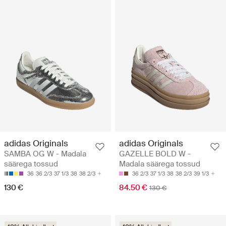
adidas Originals
adidas Originals
SAMBA OG W - Madala
GAZELLE BOLD W -
säärega tossud
Madala säärega tossud
36
36 2/3
37 1/3
38
38 2/3
36 2/3
37 1/3
38
38 2/3
39 1/3
130 €
84.50 €
130 €