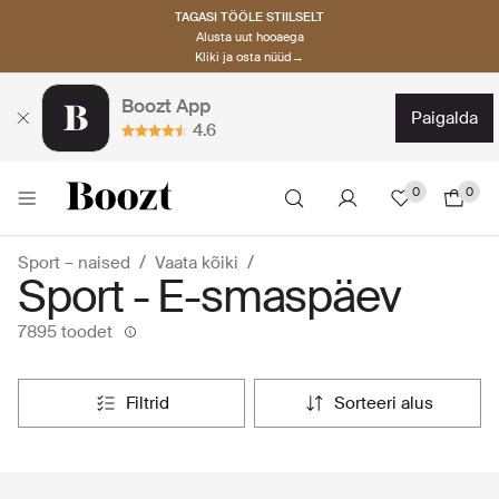
TAGASI TÖÖLE STIILSELT
Alusta uut hooaega
Kliki ja osta nüüd→
Boozt App
paigalda
4.6
0
0
Sport – naised
Vaata kõiki
Sport - E-smaspäev
7895 toodet
filtrid
sorteeri alus