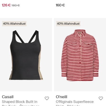
126 €
160 €
180 €
40% Allahindlust
40% Allahindlust
Casall
O'neill
Shaped Block Built in
O'Riginals Superfleece