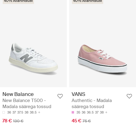
40% Allahindlust
40% Allahindlust
New Balance
VANS
New Balance T500 -
Authentic - Madala
Madala säärega tossud
säärega tossud
36
37
37.5
38
38.5
35
36
36.5
37
38
78 €
45 €
130 €
75 €