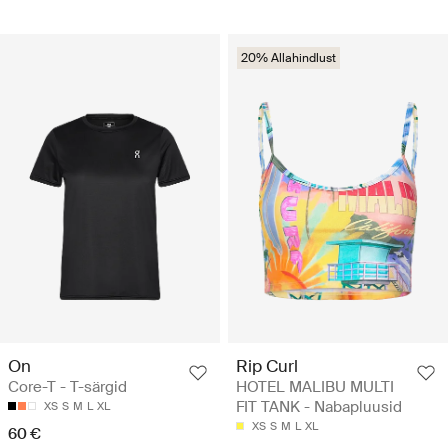
20% Allahindlust
On
Rip Curl
Core-T - T-särgid
HOTEL MALIBU MULTI
FIT TANK - Nabapluusid
XS
S
M
L
XL
XS
S
M
L
XL
60 €