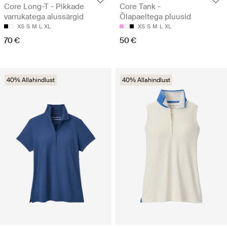
Core Long-T - Pikkade
Core Tank -
varrukatega alussärgid
Õlapaeltega pluusid
XS
S
M
L
XL
XS
S
M
L
XL
70 €
50 €
40% Allahindlust
40% Allahindlust