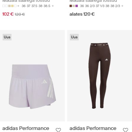
Madala säärega tossud
Madala säärega tossud
36
37
37.5
38
38.5
36
36 2/3
37 1/3
38
38 2/3
102 €
alates 120 €
120 €
Uus
Uus
adidas Performance
adidas Performance