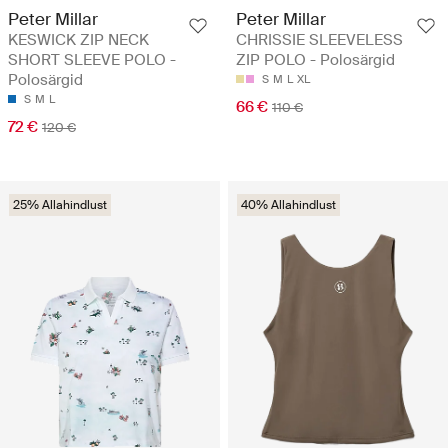
Peter Millar
Peter Millar
KESWICK ZIP NECK
CHRISSIE SLEEVELESS
SHORT SLEEVE POLO -
ZIP POLO - Polosärgid
Polosärgid
S
M
L
XL
S
M
L
66 €
110 €
72 €
120 €
25% Allahindlust
40% Allahindlust