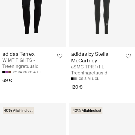
adidas Terrex
adidas by Stella
W MT TIGHTS -
McCartney
Treeningretuusid
aSMC TPR 1/1 L -
32
34
36
38
40
Treeningretuusid
XS
S
M
L
XL
69 €
120 €
40% Allahindlust
40% Allahindlust