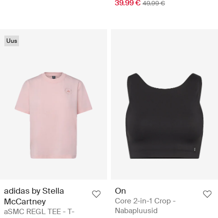
39.99 €
49.99 €
Uus
adidas by Stella
On
McCartney
Core 2-in-1 Crop -
Nabapluusid
aSMC REGL TEE - T-