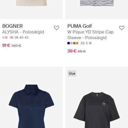
BOGNER
PUMA Golf
ALYSHA - Polosärgid
W Pique YD Stripe Cap
Sleeve - Polosärgid
36
38
40
42
XS
S
M
91 €
140 €
39 €
65 €
Uus