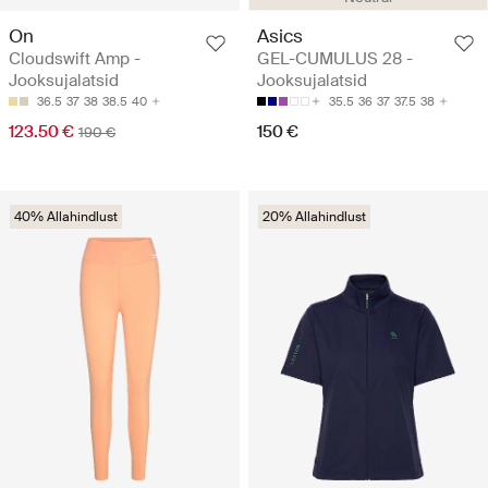
On
Asics
Cloudswift Amp -
GEL-CUMULUS 28 -
Jooksujalatsid
Jooksujalatsid
36.5
37
38
38.5
40
35.5
36
37
37.5
38
123.50 €
150 €
190 €
40% Allahindlust
20% Allahindlust