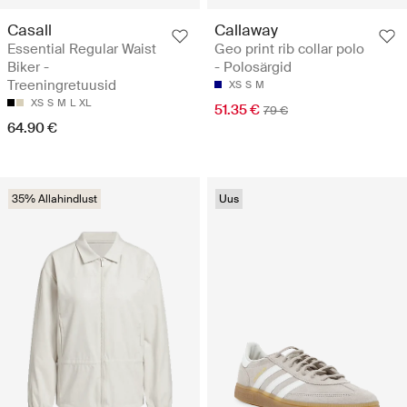
Casall
Callaway
Essential Regular Waist
Geo print rib collar polo
Biker -
- Polosärgid
Treeningretuusid
XS
S
M
XS
S
M
L
XL
51.35 €
79 €
64.90 €
35% Allahindlust
Uus