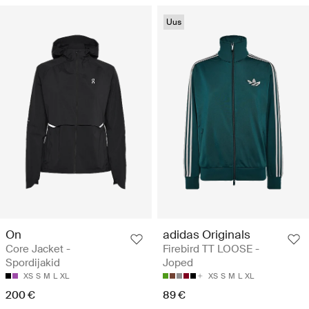
Uus
On
adidas Originals
Core Jacket -
Firebird TT LOOSE -
Spordijakid
Joped
XS
S
M
L
XL
XS
S
M
L
XL
200 €
89 €