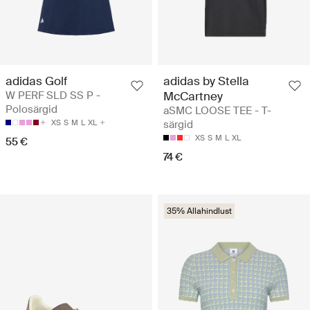
adidas Golf
adidas by Stella
W PERF SLD SS P -
McCartney
Polosärgid
aSMC LOOSE TEE - T-
XS
S
M
L
XL
särgid
XS
S
M
L
XL
55 €
74 €
35% Allahindlust