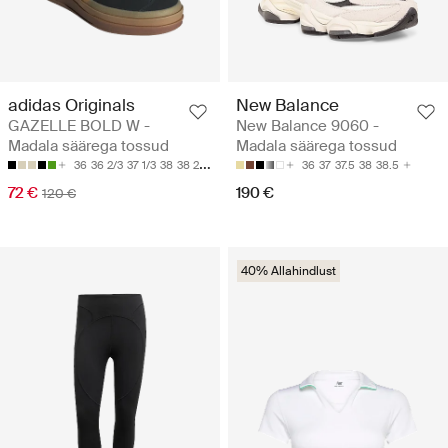
adidas Originals
New Balance
GAZELLE BOLD W -
New Balance 9060 -
Madala säärega tossud
Madala säärega tossud
36
36 2/3
37 1/3
38
38 2/3
36
37
37.5
38
38.5
72 €
190 €
120 €
40% Allahindlust