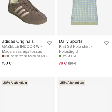
adidas Originals
Daily Sports
GAZELLE INDOOR W -
Knit SS Polo shirt -
Madala säärega tossud
Polosärgid
36
36 2/3
37 1/3
38
38 2/3
XS
M
L
XL
130 €
78 €
120 €
20% Allahindlust
25% Allahindlust