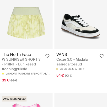
The North Face
VANS
W SUNRISER SHORT 3'
Cruze 3.0 - Madala
- PRINT - Lühikesed
säärega tossud
treeningpüksid
35
36
36.5
37
38
L/SHORT
M/SHORT
S/SHORT
XL/SHORT
54 €
90 €
39 €
65 €
25% Allahindlust