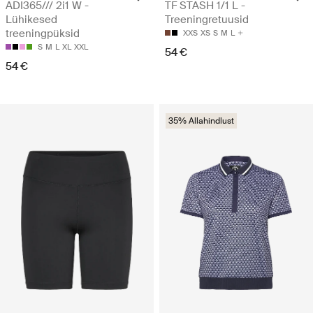
ADI365/// 2i1 W -
TF STASH 1/1 L -
Lühikesed
Treeningretuusid
treeningpüksid
XXS
XS
S
M
L
S
M
L
XL
XXL
54 €
54 €
35% Allahindlust