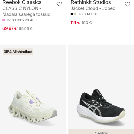
Reebok Classics
Rethinkit Studios
CLASSIC NYLON -
Jacket Cloud - Joped
Madala säärega tossud
XS
S
M
L
XL
37
38
38.5
39
40
114 €
190 €
69.97 €
99.95 €
35% Allahindlust
Neutral