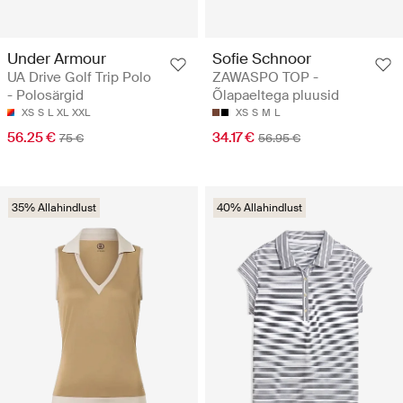
Under Armour
Sofie Schnoor
UA Drive Golf Trip Polo
ZAWASPO TOP -
- Polosärgid
Õlapaeltega pluusid
XS
S
L
XL
XXL
XS
S
M
L
56.25 €
34.17 €
75 €
56.95 €
35% Allahindlust
40% Allahindlust