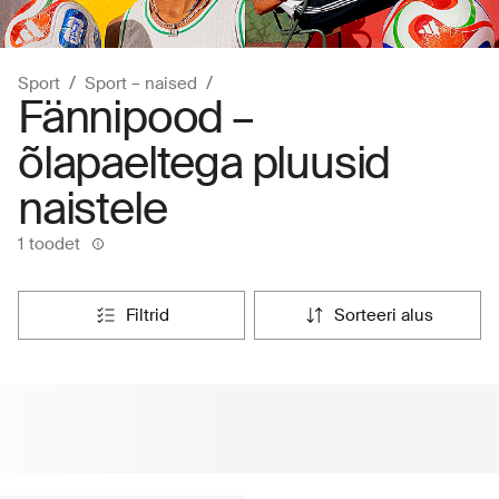
Sport
Sport – naised
Fännipood –
õlapaeltega pluusid
naistele
1 toodet
filtrid
sorteeri alus