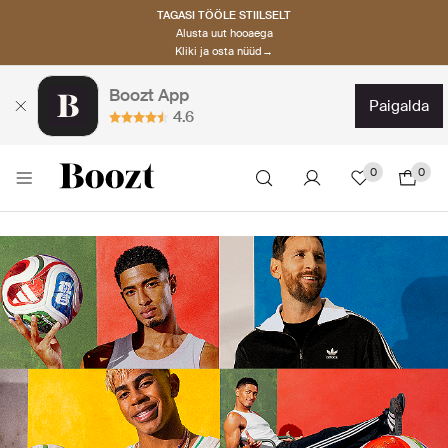
TAGASI TÖÖLE STIILSELT
Alusta uut hooaega
Kliki ja osta nüüd→
Boozt App
paigalda
4.6
0
0