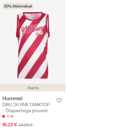
35% Allahindlust
Taanis
Hummel
DBU 26 FAN TANKTOP
- Õlapaeltega pluusid
S
M
16.22 €
24.95 €