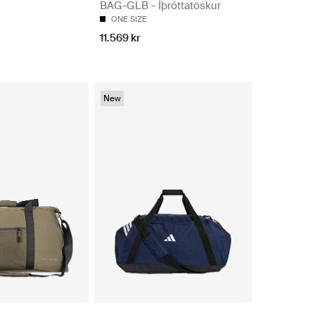
BAG-GLB - Íþróttatöskur
ONE SIZE
11.569 kr
New