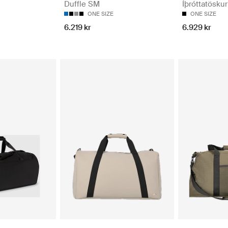
Íþróttatöskur
Duffle SM
ONE SIZE
ONE SIZE
6.929 kr
6.219 kr