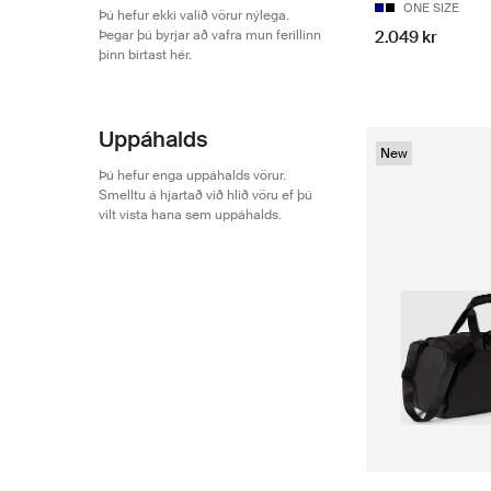
ONE SIZE
Þú hefur ekki valið vörur nýlega.
Þegar þú byrjar að vafra mun ferillinn
2.049 kr
þinn birtast hér.
Uppáhalds
New
Þú hefur enga uppáhalds vörur.
Smelltu á hjartað við hlið vöru ef þú
vilt vista hana sem uppáhalds.