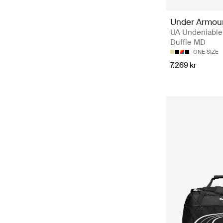
Under Armou
UA Undeniable
Duffle MD
ONE SIZE
7.269 kr