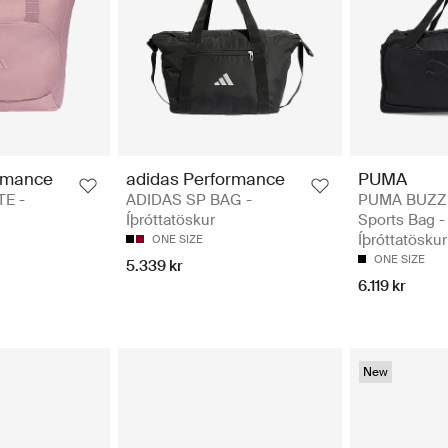
rmance
adidas Performance
PUMA
TE -
ADIDAS SP BAG -
PUMA BUZZ 
Íþróttatöskur
Sports Bag -
Íþróttatöskur
ONE SIZE
ONE SIZE
5.339 kr
6.119 kr
New