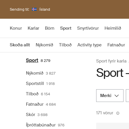
Sending til:
Ísland
Konur
Karlar
Börn
Sport
Snyrtivörur
Heimilið
Skoða allt
Nýkomið
Tilboð
Activity type
Fatnaður
Sport
8 279
Sport fyrir karla
Sport -
Nýkomið
3 827
Sportstíll
1 918
Tilboð
6 154
merki
Fatnaður
4 684
171 vörur
Skór
3 698
Íþróttabúnaður
976