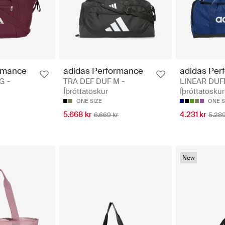
rmance
adidas Performance
adidas Per
G -
TRA DEF DUF M -
LINEAR DUF
Íþróttatöskur
Íþróttatöskur
ONE SIZE
ONE S
5.668 kr
4.231 kr
6.669 kr
5.289
New