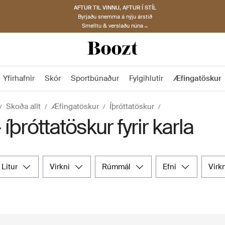
AFTUR TIL VINNU, AFTUR Í STÍL
Byrjaðu snemma á nýju árstíð
Smelltu & verslaðu núna→
Yfirhafnir
Skór
Sportbúnaður
Fylgihlutir
Æfingatöskur
Skoða allt
Æfingatöskur
Íþróttatöskur
 íþróttatöskur fyrir karla
litur
virkni
rúmmál
efni
virk