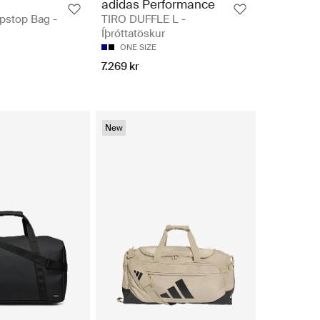
adidas Performance
pstop Bag -
TIRO DUFFLE L -
Íþróttatöskur
ONE SIZE
7.269 kr
New