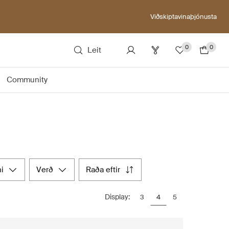
Viðskiptavinaþjónusta
0
0
Leit
Community
ni
verð
raða eftir
Display:
3
4
5