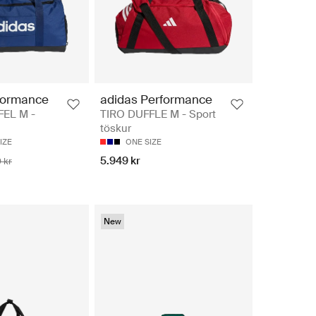
formance
adidas Performance
FEL M -
TIRO DUFFLE M - Sport
töskur
IZE
ONE SIZE
5.949 kr
 kr
New