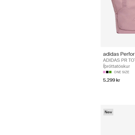
adidas Perfo
ADIDAS PR TO
Íþróttatöskur
ONE SIZE
5.299 kr
New