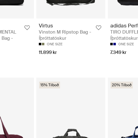
Virtus
adidas Per
MENTAL
Vinston M Ripstop Bag -
TIRO DUFFLE
 Bag -
Íþróttatöskur
Íþróttatöskur
ONE SIZE
ONE SIZE
11.899 kr
7.349 kr
15% Tilboð
20% Tilboð