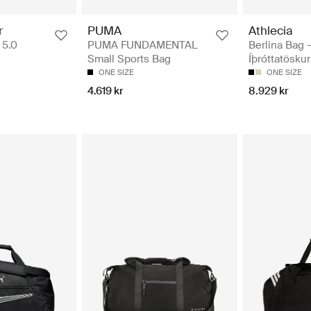
Athlecia
r
PUMA
Berlina Bag -
 5.0
PUMA FUNDAMENTAL
Íþróttatöskur
Small Sports Bag
ONE SIZE
ONE SIZE
8.929 kr
4.619 kr