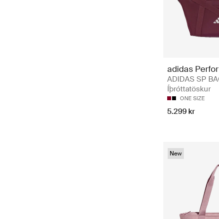
adidas Perfo
ADIDAS SP BA
Íþróttatöskur
ONE SIZE
5.299 kr
New