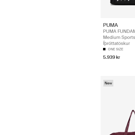
PUMA
PUMA FUNDA
Medium Sports
Íþróttatöskur
ONE SIZE
5.939 kr
New