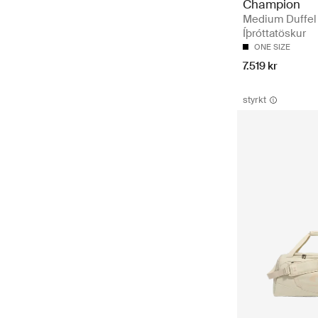
Champion
Medium Duffel
Íþróttatöskur
ONE SIZE
7.519 kr
styrkt