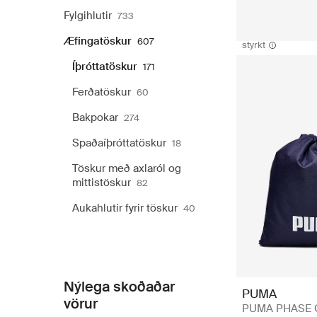
Fylgihlutir
733
Æfingatöskur
607
styrkt
Íþróttatöskur
171
Ferðatöskur
60
Bakpokar
274
Spaðaíþróttatöskur
18
Töskur með axlaról og
mittistöskur
82
Aukahlutir fyrir töskur
40
Nýlega skoðaðar
PUMA
vörur
PUMA PHASE 