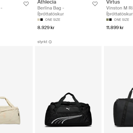
Athlecia
Virtus
 -
Berlina Bag -
Vinston M Ri
Íþróttatöskur
Íþróttatöskur
ONE SIZE
ONE SIZE
8.929 kr
11.899 kr
styrkt