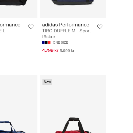
formance
adidas Performance
 L -
TIRO DUFFLE M - Sport
töskur
ONE SIZE
4.799 kr
5.999 kr
New