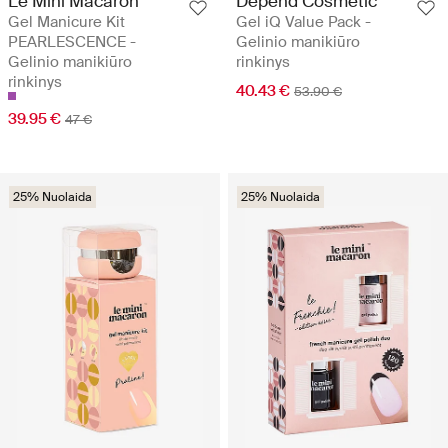
Le Mini Macaron
Depend Cosmetic
Gel Manicure Kit
Gel iQ Value Pack -
PEARLESCENCE -
Gelinio manikiūro
Gelinio manikiūro
rinkinys
rinkinys
40.43 €
53.90 €
39.95 €
47 €
25% Nuolaida
25% Nuolaida