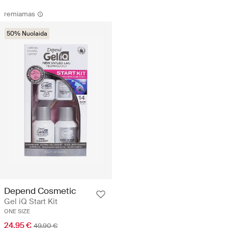
remiamas
50% Nuolaida
Depend Cosmetic
Gel iQ Start Kit
ONE SIZE
24.95 €
49.90 €