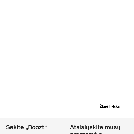
Žiūrėti viską
Sekite „Boozt“
Atsisiųskite mūsų