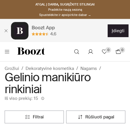
ATGAL Į DARBĄ, SUGRĮŽKITE STILINGAI
Pradėkite naują sezoną
Spustelėkite ir apsipirkite dabar →
Boozt App
įdiegti
4.6
0
0
Grožiui
Dekoratyvinė kosmetika
Nagams
Gelinio manikiūro
rinkiniai
Iš viso prekių: 15
filtrai
rūšiuoti pagal