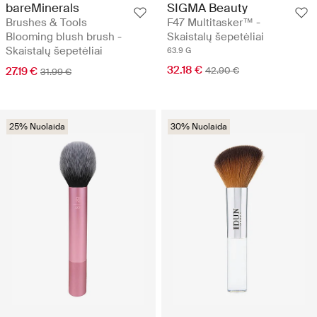
bareMinerals
SIGMA Beauty
Brushes & Tools
F47 Multitasker™ -
Blooming blush brush -
Skaistalų šepetėliai
Skaistalų šepetėliai
63.9 G
32.18 €
27.19 €
42.90 €
31.99 €
25% Nuolaida
30% Nuolaida