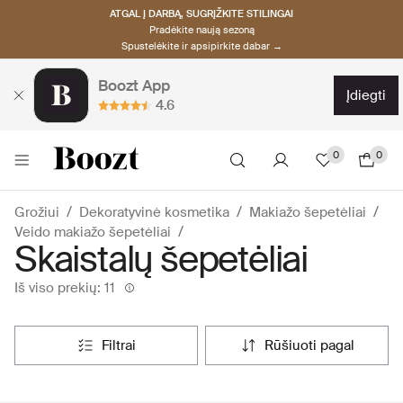
ATGAL Į DARBĄ, SUGRĮŽKITE STILINGAI
Pradėkite naują sezoną
Spustelėkite ir apsipirkite dabar →
Boozt App
įdiegti
4.6
0
0
Grožiui
Dekoratyvinė kosmetika
Makiažo šepetėliai
Veido makiažo šepetėliai
Skaistalų šepetėliai
Iš viso prekių: 11
filtrai
rūšiuoti pagal