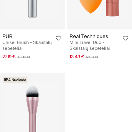
PÜR
Real Techniques
Chisel Brush - Skaistalų
Mini Travel Duo -
šepetėliai
Skaistalų šepetėliai
27.19 €
13.43 €
31.99 €
17.90 €
15% Nuolaida