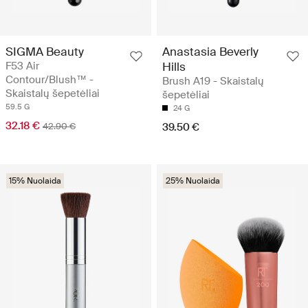
SIGMA Beauty
Anastasia Beverly
F53 Air
Hills
Contour/Blush™ -
Brush A19 - Skaistalų
Skaistalų šepetėliai
šepetėliai
59.5 G
24 G
32.18 €
42.90 €
39.50 €
15% Nuolaida
25% Nuolaida