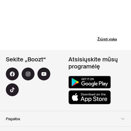
Žiūrėti viską
Sekite „Boozt“
Atsisiųskite mūsų
programėlę
Pagalba
Klientų aptarnavimas
Pristatymas