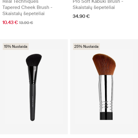
Real Techniques
Pro Soft Kabuki Brush -
Tapered Cheek Brush -
Skaistalų šepetėliai
Skaistalų šepetėliai
34.90 €
10.43 €
13.90 €
15% Nuolaida
25% Nuolaida