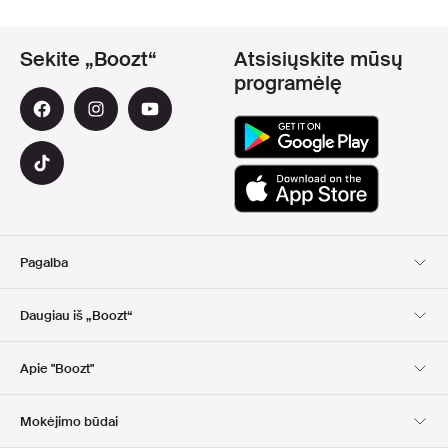
Sekite „Boozt“
Atsisiųskite mūsų
programėlę
Pagalba
Klientų aptarnavimas
Pristatymas
Daugiau iš „Boozt“
Grąžinimas
Mokėjimas
Apie Mus
Nuolaidų kuponai
Apie "Boozt"
Dovanų kortelės
Mūsų programėlės
Karjera
Įmonės informacija
Club Boozt
Mokėjimo būdai
Investuotojams
Atsakomybė