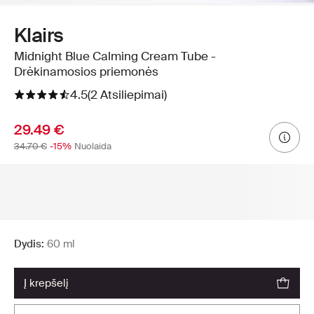
Klairs
Midnight Blue Calming Cream Tube -
Drėkinamosios priemonės
4.5
(2 Atsiliepimai)
29.49 €
34.70 €
-15%
Nuolaida
Dydis:
60 ml
į krepšelį