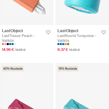
LastObject
LastObject
LastTissue Peach -
LastRound Turquoise -
Valiklis
Valiklis
14.96 €
8.37 €
19.95 €
13.95 €
40% Nuolaida
15% Nuolaida