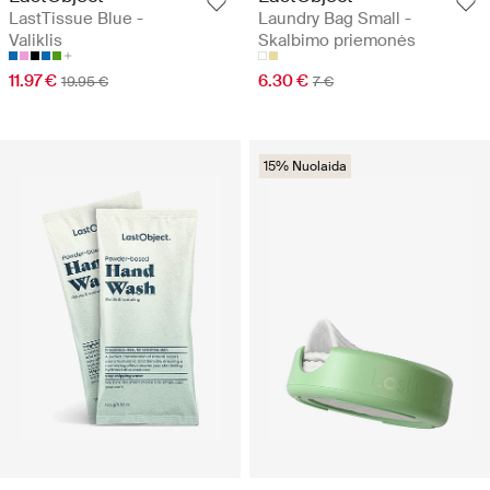
LastTissue Blue -
Laundry Bag Small -
Valiklis
Skalbimo priemonės
11.97 €
6.30 €
19.95 €
7 €
15% Nuolaida