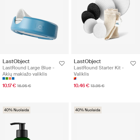
LastObject
LastObject
LastRound Large Blue -
LastRound Starter Kit -
Akių makiažo valiklis
Valiklis
10.17 €
10.46 €
16.95 €
13.95 €
40% Nuolaida
40% Nuolaida