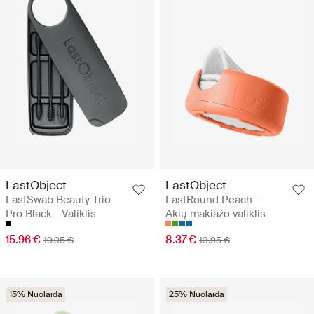
LastObject
LastObject
LastSwab Beauty Trio
LastRound Peach -
Pro Black - Valiklis
Akių makiažo valiklis
15.96 €
8.37 €
19.95 €
13.95 €
15% Nuolaida
25% Nuolaida