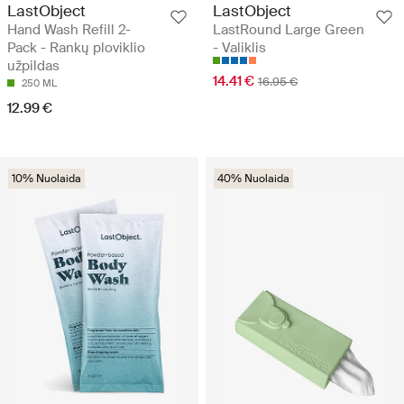
LastObject
LastObject
Hand Wash Refill 2-
LastRound Large Green
Pack - Rankų ploviklio
- Valiklis
užpildas
14.41 €
16.95 €
250 ML
12.99 €
10% Nuolaida
40% Nuolaida