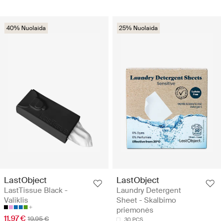
40% Nuolaida
25% Nuolaida
LastObject
LastObject
LastTissue Black -
Laundry Detergent
Valiklis
Sheet - Skalbimo
priemonės
11.97 €
19.95 €
30 PCS