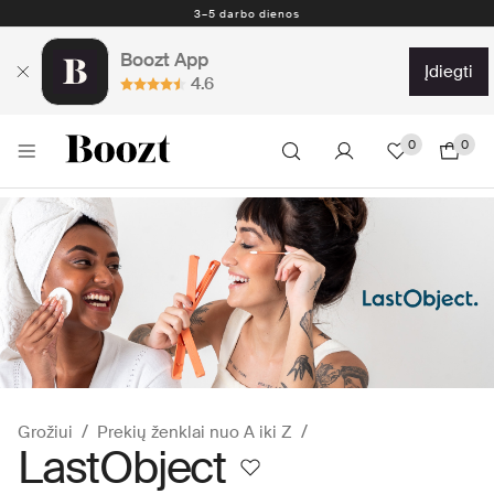
Nemokamas grąžinimas per 30 dienų
3–5 darbo dienos
Boozt App
įdiegti
4.6
0
0
Grožiui
Prekių ženklai nuo A iki Z
LastObject