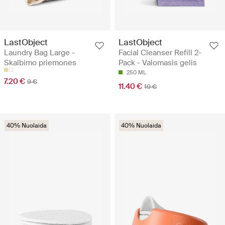
LastObject
LastObject
Laundry Bag Large -
Facial Cleanser Refill 2-
Skalbimo priemonės
Pack - Valomasis gelis
250 ML
7.20 €
9 €
11.40 €
19 €
40% Nuolaida
40% Nuolaida