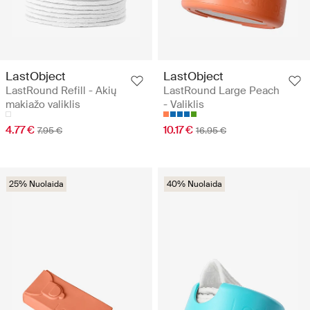
LastObject
LastObject
LastRound Refill - Akių
LastRound Large Peach
makiažo valiklis
- Valiklis
4.77 €
10.17 €
7.95 €
16.95 €
25% Nuolaida
40% Nuolaida