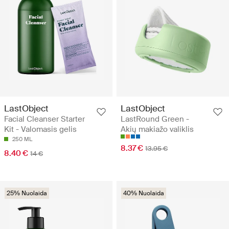
LastObject
LastObject
Facial Cleanser Starter
LastRound Green -
Kit - Valomasis gelis
Akių makiažo valiklis
250 ML
8.37 €
13.95 €
8.40 €
14 €
25% Nuolaida
40% Nuolaida