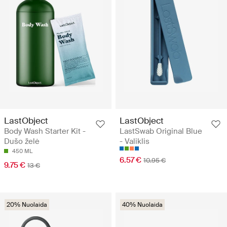
LastObject
LastObject
Body Wash Starter Kit -
LastSwab Original Blue
Dušo želė
- Valiklis
450 ML
6.57 €
10.95 €
9.75 €
13 €
20% Nuolaida
40% Nuolaida