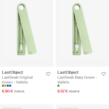
LastObject
LastObject
LastSwab Original
LastSwab Baby Green -
Green - Valiklis
Valiklis
6.90 €
6.57 €
11.50 €
10.95 €