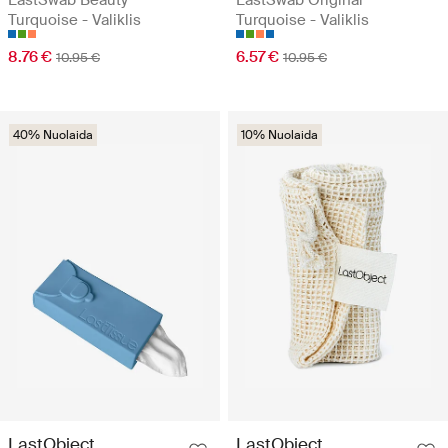
LastSwab Beauty
LastSwab Original
Turquoise - Valiklis
Turquoise - Valiklis
8.76 €
6.57 €
10.95 €
10.95 €
40% Nuolaida
10% Nuolaida
LastObject
LastObject