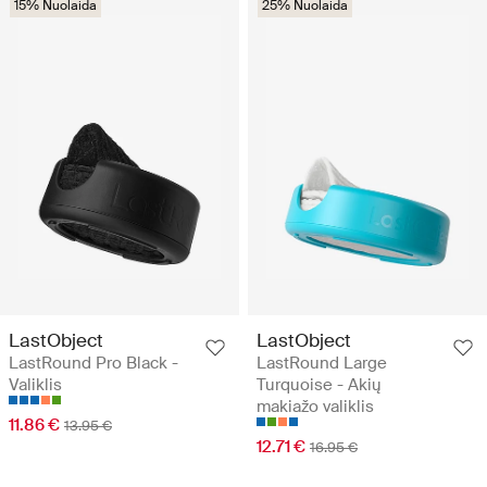
15% Nuolaida
25% Nuolaida
LastObject
LastObject
LastRound Pro Black -
LastRound Large
Valiklis
Turquoise - Akių
makiažo valiklis
11.86 €
13.95 €
12.71 €
16.95 €