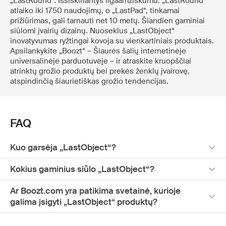
„LastRound“. Išsiskiriantys ilgaamžiškumu: „LastRound“
atlaiko iki 1750 naudojimų, o „LastPad“, tinkamai
prižiūrimas, gali tarnauti net 10 metų. Šiandien gaminiai
siūlomi įvairių dizainų. Nuoseklus „LastObject“
inovatyvumas ryžtingai kovoja su vienkartiniais produktais.
Apsilankykite „Boozt“ – Šiaurės šalių internetinėje
universalinėje parduotuvėje – ir atraskite kruopščiai
atrinktų grožio produktų bei prekės ženklų įvairovę,
atspindinčią šiaurietiškas grožio tendencijas.
FAQ
Kuo garsėja „LastObject“?
Kokius gaminius siūlo „LastObject“?
Ar Boozt.com yra patikima svetainė, kurioje
galima įsigyti „LastObject“ produktų?