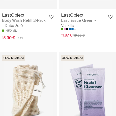
LastObject
LastObject
Body Wash Refill 2-Pack
LastTissue Green -
- Dušo želė
Valiklis
450 ML
11.97 €
19.95 €
15.30 €
17 €
20% Nuolaida
40% Nuolaida