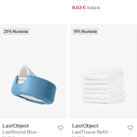
8.63 €
11.50 €
25% Nuolaida
15% Nuolaida
LastObject
LastObject
LastRound Blue -
LastTissue Refill -