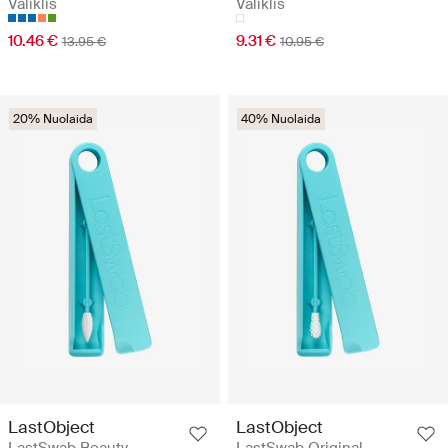
Valiklis
Valiklis
10.46 €
9.31 €
13.95 €
10.95 €
20% Nuolaida
40% Nuolaida
LastObject
LastObject