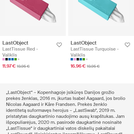
LastObject
LastObject
LastTissue Red -
LastTissue Turquoise -
Valiklis
Valiklis
11.97 €
16.96 €
19.95 €
19.95 €
„LastObject“ – Kopenhagoje įsikūręs Danijos grožio
prekės ženklas, 2016 m. įkurtas Isabel Aagaard, jos brolio
Nicolas Aagaard ir Kåre Frandsen. Prekės ženklo
identitetą suformavęs herojus – „LastSwab“, 2019 m.
pristatytas daugkartinio naudojimo ausų krapštukas. Jam
išpopuliarėjus, 2020 m. pasirodė daugkartinė nosinaitė
„LastTissue“ ir daugkartiniai vatos diskelių pakaitalai