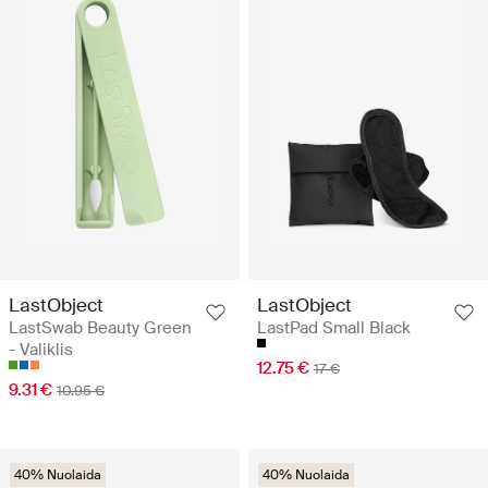
LastObject
LastObject
LastSwab Beauty Green
LastPad Small Black
- Valiklis
12.75 €
17 €
9.31 €
10.95 €
40% Nuolaida
40% Nuolaida