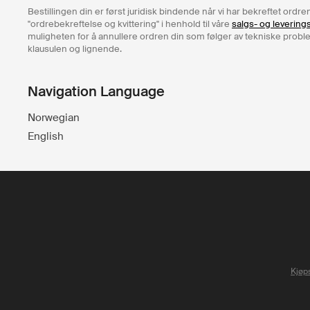
Bestillingen din er først juridisk bindende når vi har bekreftet ord
"ordrebekreftelse og kvittering" i henhold til våre
salgs- og levering
muligheten for å annullere ordren din som følger av tekniske problem
klausulen og lignende.
Navigation Language
Norwegian
English
Kjøps