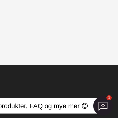
1
er
r, produkter, FAQ og mye mer 😊