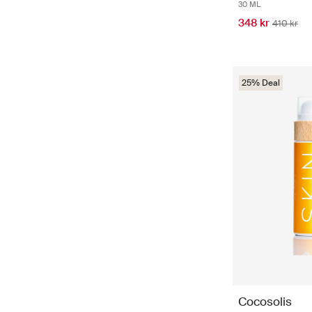
30 ML
348 kr
410 kr
25% Deal
Cocosolis