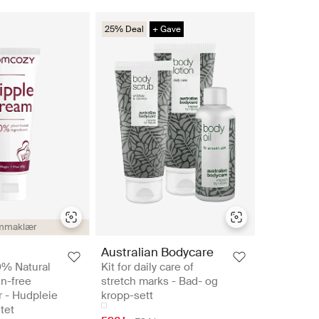
25% Deal
+ Gave
mmaklær
Australian Bodycare
% Natural
Kit for daily care of
n-free
stretch marks - Bad- og
r - Hudpleie
kropp-sett
tet