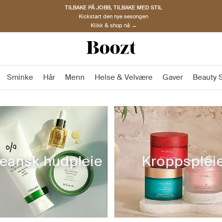
TILBAKE PÅ JOBB, TILBAKE MED STIL
Kickstart den nye sesongen
Klikk & shop nå →
Sminke
Hår
Menn
Helse & Velvære
Gaver
Beauty
eansk hudpleie
Kroppsplei