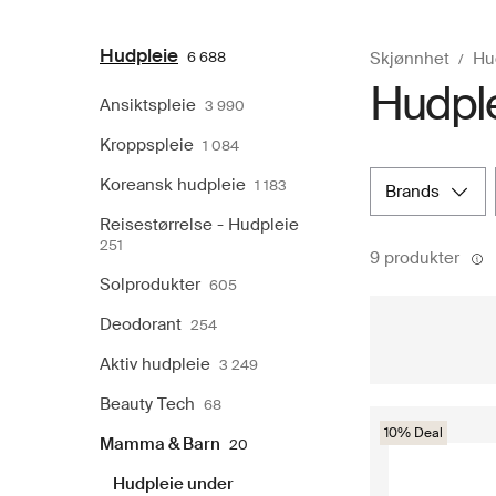
Hudpleie
6 688
Skjønnhet
Hu
Hudple
Ansiktspleie
3 990
Kroppspleie
1 084
Koreansk hudpleie
1 183
brands
Reisestørrelse - Hudpleie
251
9 produkter
Solprodukter
605
Deodorant
254
Aktiv hudpleie
3 249
Beauty Tech
68
10% Deal
Mamma & Barn
20
Hudpleie under