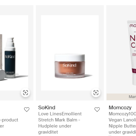
Ma
SoKind
Momcozy
Love LinesEmollient
Momcozy100
i-product
Stretch Mark Balm -
Vegan Lanoli
er
Hudpleie under
Nipple Butte
graviditet
under gravidi