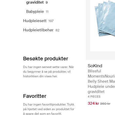
graviditet
9
Babypleie
11
Hudpleiesett
197
Hudpleietilbehør
82
Besøkte produkter
SoKind
Du har ingen senest sette varer. Når
Blissful
du begynner å se på produkter, vil
MomentsNouri
historikken din vises her.
Belly Sheet Ma
Hudpleie unde
graviditet
Favoritter
4 PIECES
324 kr
360 kr
Du har ingen favorittprodukter. Trykk
på hjertet ved siden av produktet for
å spare det som en favoritt.