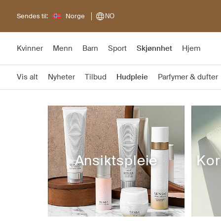
Sendes til:
Norge
NO
Kvinner
Menn
Barn
Sport
Skjønnhet
Hjem
Vis alt
Nyheter
Tilbud
Hudpleie
Parfymer & dufter
Ansiktspleie
Kor