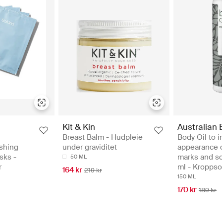
Kit & Kin
Australian
Breast Balm - Hudpleie
Body Oil to 
shing
under graviditet
appearance o
sks -
marks and sc
50 ML
r
ml - Kroppso
164 kr
219 kr
150 ML
170 kr
189 kr