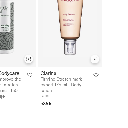
 Bodycare
Clarins
improve the
Firming Stretch mark
f stretch
expert 175 ml - Body
ars - 150
lotion
lje
175ML
535 kr