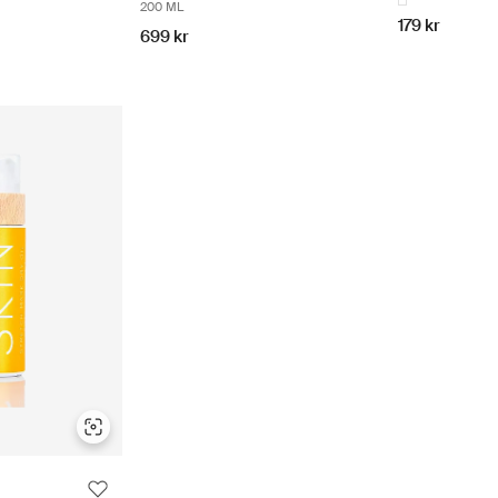
200 ML
179 kr
699 kr