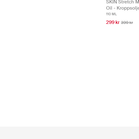
SKIN Stretch M
Oil - Kroppsolj
110 ML
299 kr
399 kr