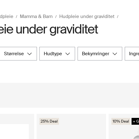
dpleie
Mamma & Barn
Hudpleie under graviditet
ie under graviditet
størrelse
hudtype
bekymringer
ing
25% Deal
10% Deal
+ G