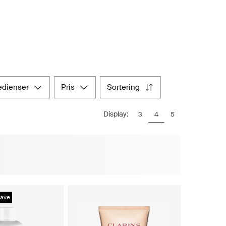
redienser
pris
sortering
Display:
3
4
5
ave