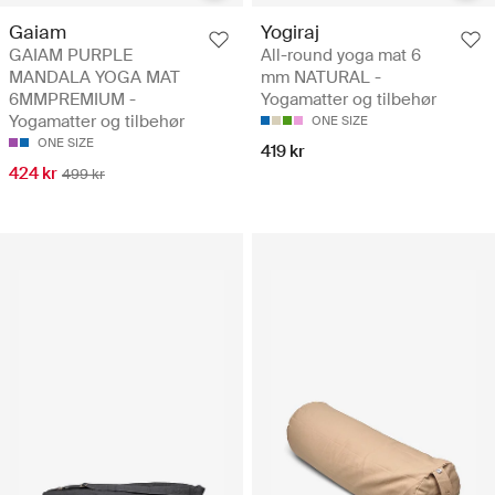
Gaiam
Yogiraj
GAIAM PURPLE
All-round yoga mat 6
MANDALA YOGA MAT
mm NATURAL -
6MMPREMIUM -
Yogamatter og tilbehør
Yogamatter og tilbehør
ONE SIZE
ONE SIZE
419 kr
424 kr
499 kr