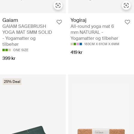
Gaiam
Yogiraj
GAIAM SAGEBRUSH
All-round yoga mat 6
YOGA MAT 5MM SOLID
mm NATURAL -
- Yogamatter og
Yogamatter og tilbehør
tilbehør
183CM X 61CM X 6MM
ONE SIZE
419 kr
399 kr
25% Deal