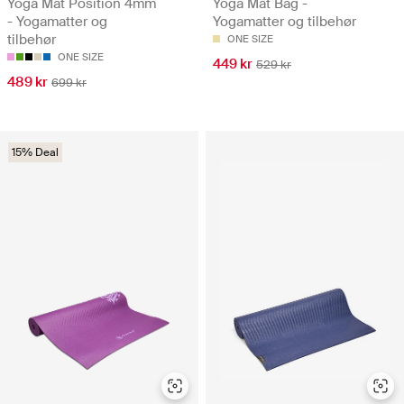
Yoga Mat Position 4mm
Yoga Mat Bag -
- Yogamatter og
Yogamatter og tilbehør
tilbehør
ONE SIZE
ONE SIZE
449 kr
529 kr
489 kr
699 kr
15% Deal