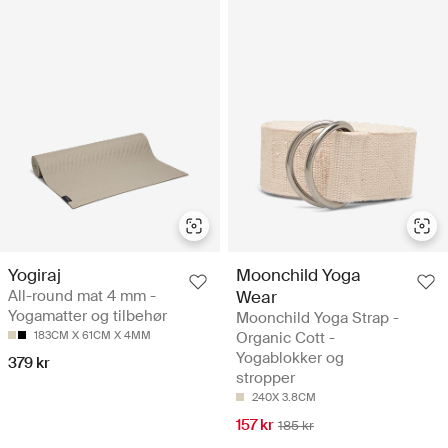
Yogiraj
Moonchild Yoga
All-round mat 4 mm -
Wear
Yogamatter og tilbehør
Moonchild Yoga Strap -
183CM X 61CM X 4MM
Organic Cott -
Yogablokker og
379 kr
stropper
240X 3.8CM
157 kr
185 kr