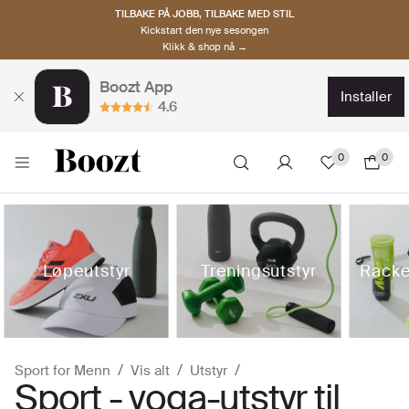
TILBAKE PÅ JOBB, TILBAKE MED STIL
Kickstart den nye sesongen
Klikk & shop nå →
Boozt App
installer
4.6
0
0
Løpeutstyr
Treningsutstyr
Racke
Sport for Menn
Vis alt
Utstyr
Sport - yoga-utstyr til