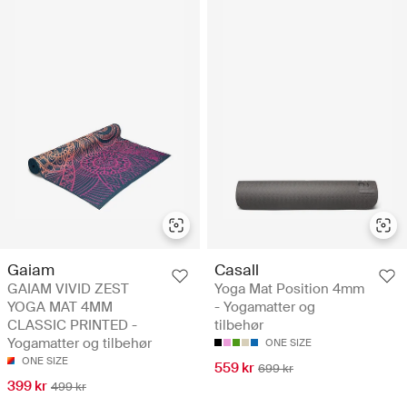
Gaiam
Casall
GAIAM VIVID ZEST
Yoga Mat Position 4mm
YOGA MAT 4MM
- Yogamatter og
CLASSIC PRINTED -
tilbehør
Yogamatter og tilbehør
ONE SIZE
ONE SIZE
559 kr
699 kr
399 kr
499 kr