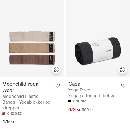
Moonchild Yoga
Casall
Wear
Yoga Towel -
Yogamatter og tilbehør
Moonchild Elastic
Bands - Yogablokker og
ONE SIZE
stropper
479 kr
599 kr
ONE SIZE
479 kr