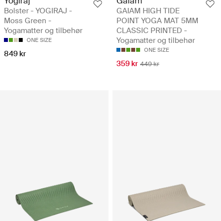
Yogiraj
Gaiam
Bolster - YOGIRAJ -
GAIAM HIGH TIDE
Moss Green -
POINT YOGA MAT 5MM
Yogamatter og tilbehør
CLASSIC PRINTED -
Yogamatter og tilbehør
ONE SIZE
ONE SIZE
849 kr
359 kr
449 kr