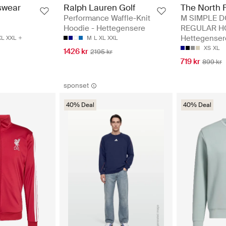
swear
Ralph Lauren Golf
The North 
Performance Waffle-Knit
M SIMPLE 
Hoodie - Hettegensere
REGULAR HO
Hettegenser
XL
XXL
M
L
XL
XXL
XS
XL
1426 kr
2195 kr
719 kr
899 kr
sponset
40% Deal
40% Deal