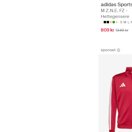
adidas Sport
M Z.N.E. FZ -
Hettegensere
S
M
L
809 kr
1349 kr
sponset