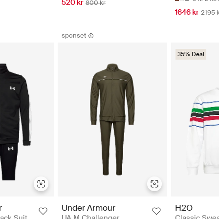
520 kr
800 kr
1646 kr
2195 
sponset
35% Deal
H2O
r
Under Armour
Classic Swea
rack Suit
UA M Challenger