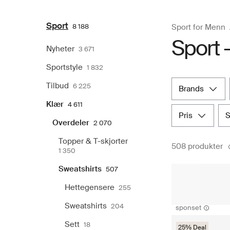
Sport
8 188
Sport for Menn
Sport -
Nyheter
3 671
Sportstyle
1 832
Tilbud
6 225
brands
Klær
4 611
pris
Overdeler
2 070
Topper & T-skjorter
508 produkter
1 350
Sweatshirts
507
Hettegensere
255
Sweatshirts
204
sponset
Sett
18
25% Deal