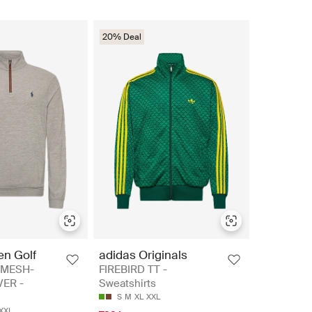
20% Deal
en Golf
adidas Originals
MESH-
FIREBIRD TT -
ER -
Sweatshirts
S
M
XL
XXL
XXL