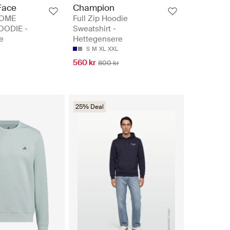
Face
Champion
DOME
Full Zip Hoodie
ODIE -
Sweatshirt -
e
Hettegensere
S
M
XL
XXL
560 kr
800 kr
25% Deal