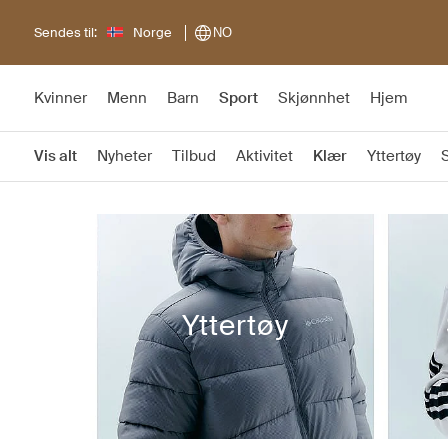
Sendes til:
Norge
NO
Kvinner
Menn
Barn
Sport
Skjønnhet
Hjem
Vis alt
Nyheter
Tilbud
Aktivitet
Klær
Yttertøy
Yttertøy