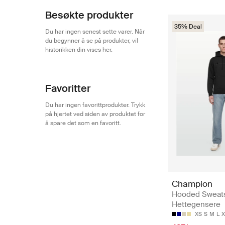
Besøkte produkter
35% Deal
Du har ingen senest sette varer. Når
du begynner å se på produkter, vil
historikken din vises her.
Favoritter
Du har ingen favorittprodukter. Trykk
på hjertet ved siden av produktet for
å spare det som en favoritt.
Champion
Hooded Sweats
Hettegensere
XS
S
M
L
X