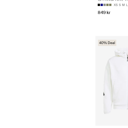
XS
S
M
L
849 kr
40% Deal