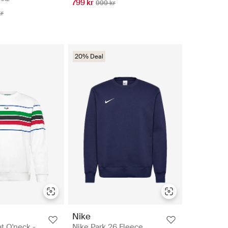
799 kr
999 kr
kr
20% Deal
Nike
t O'neck -
Nike Park 26 Fleece