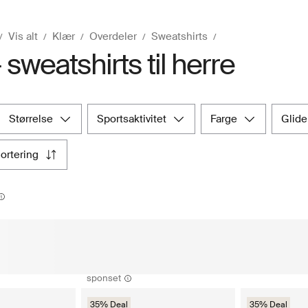
Vis alt
Klær
Overdeler
Sweatshirts
 sweatshirts til herre
størrelse
sportsaktivitet
farge
glid
sortering
sponset
35% Deal
35% Deal