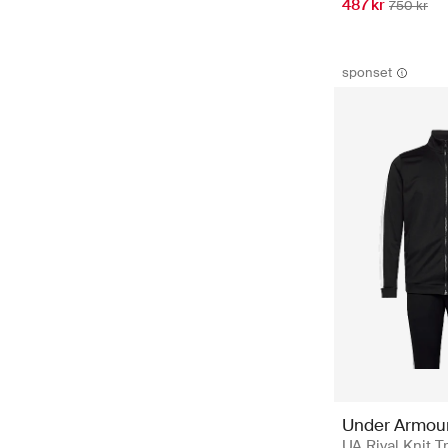
487 kr
750 kr
sponset
Under Armou
UA Rival Knit T