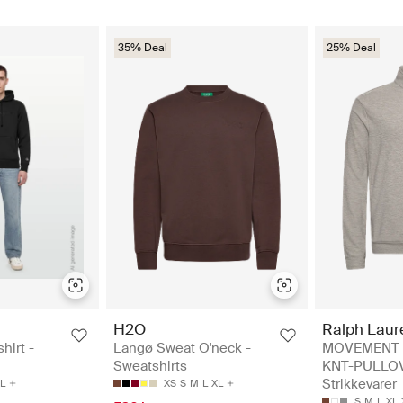
35% Deal
25% Deal
H2O
Ralph Laur
hirt -
Langø Sweat O'neck -
MOVEMENT 
Sweatshirts
KNT-PULLOV
Strikkevarer
L
XS
S
M
L
XL
S
M
L
XL