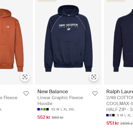
Ralph Laur
New Balance
2/48 COTTO
ls Fleece
Linear Graphic Fleece
COOLMAX-S
Hoodie
HALF ZIP - S
L
XS
M
L
XL
XXL
S
M
L
XL
552 kr
850 kr
1751 kr
2695 k