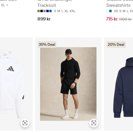
Sweatshirts
Tracksuit
XL
XS
S
M
L
X
S
M
L
XL
XXL
715 kr
899 kr
1100 kr
35% Deal
20% Deal