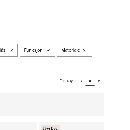
elås
funksjon
materiale
Display:
3
4
5
35% Deal