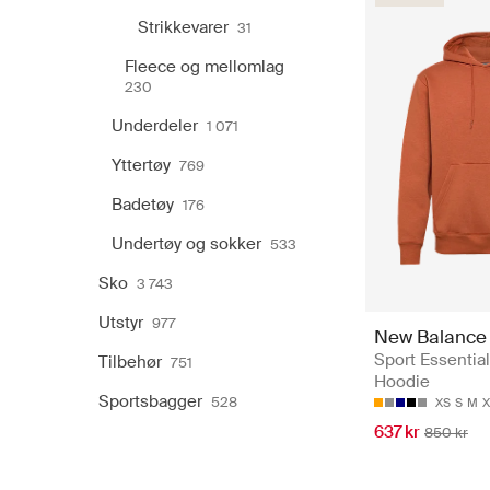
Strikkevarer
31
Fleece og mellomlag
230
Underdeler
1 071
Yttertøy
769
Badetøy
176
Undertøy og sokker
533
Sko
3 743
Utstyr
977
New Balance
Sport Essentia
Tilbehør
751
Hoodie
Sportsbagger
528
XS
S
M
X
637 kr
850 kr