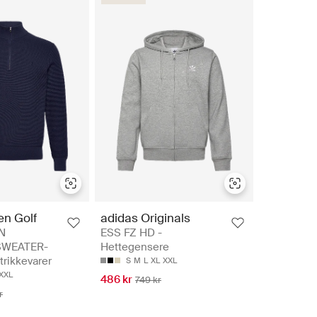
en Golf
adidas Originals
N
ESS FZ HD -
WEATER-
Hettegensere
trikkevarer
S
M
L
XL
XXL
XXL
486 kr
749 kr
r