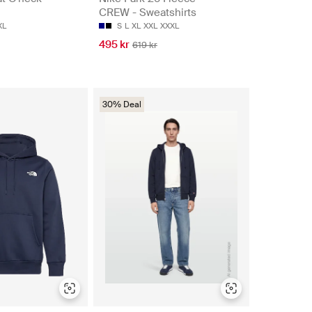
CREW - Sweatshirts
XL
S
L
XL
XXL
XXXL
495 kr
619 kr
30% Deal