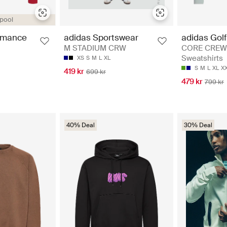
rpool
adidas Golf
rmance
adidas Sportswear
CORE CREW
M STADIUM CRW
Sweatshirts
XS
S
M
L
XL
S
M
L
XL
X
419 kr
699 kr
479 kr
799 kr
40% Deal
30% Deal