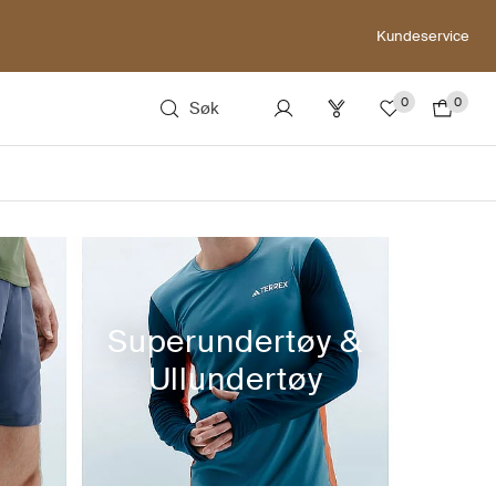
Kundeservice
0
0
Søk
Superundertøy &
Ullundertøy