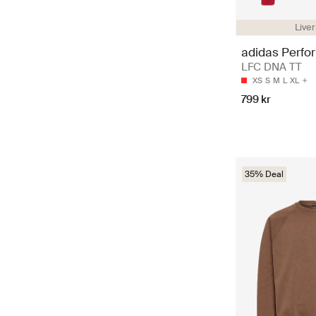
Live
adidas Perfo
LFC DNA TT
XS
S
M
L
XL
799 kr
35% Deal