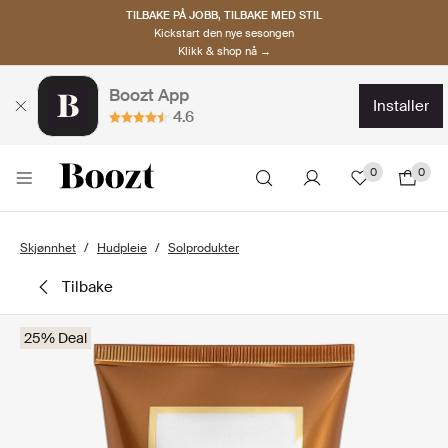
TILBAKE PÅ JOBB, TILBAKE MED STIL
Kickstart den nye sesongen
Klikk & shop nå →
Boozt App
installer
4.6
0
0
Skjønnhet
Hudpleie
Solprodukter
tilbake
25% Deal