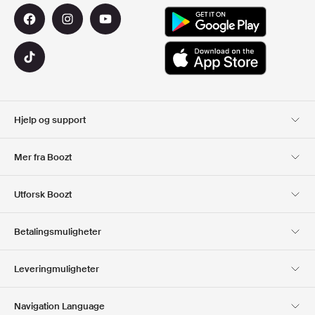
Hjelp og support
Kundeservice
Levering
Mer fra Boozt
Returer
Betaling
Om Oss
Offisiell Boozt rabattkode
Utforsk Boozt
Gavekort
Våre apper
Karriere
Firmainformasjon
Club Boozt
Betalingsmuligheter
Investor relations
Ansvar
Presse og utmerkelser
Boozt Outlet
Leveringmuligheter
Navigation Language