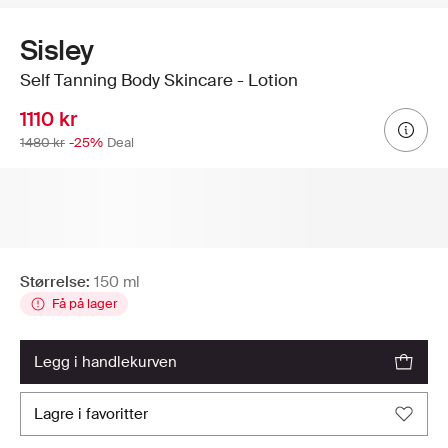
Sisley
Self Tanning Body Skincare - Lotion
1110 kr
1480 kr
-25%
Deal
Størrelse:
150 ml
Få på lager
legg i handlekurven
lagre i favoritter