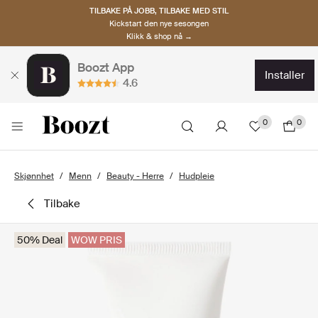
TILBAKE PÅ JOBB, TILBAKE MED STIL
Kickstart den nye sesongen
Klikk & shop nå →
Boozt App
installer
4.6
0
0
Skjønnhet
Menn
Beauty - Herre
Hudpleie
tilbake
50% Deal
WOW PRIS