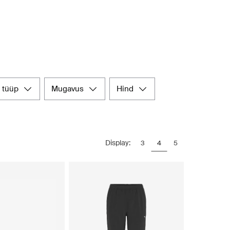
u tüüp
mugavus
hind
Display:
3
4
5