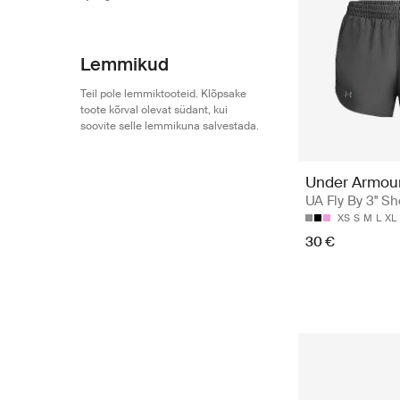
Lemmikud
Teil pole lemmiktooteid. Klõpsake
toote kõrval olevat südant, kui
soovite selle lemmikuna salvestada.
Under Armou
UA Fly By 3'' Sh
XS
S
M
L
XL
30 €