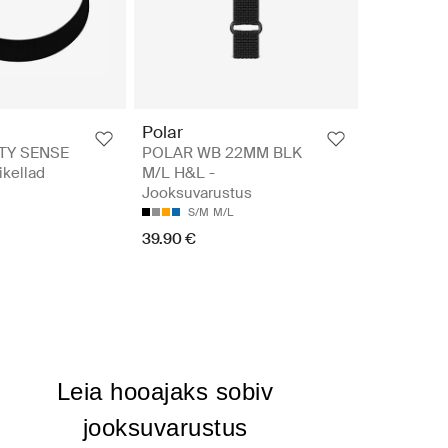
Polar
TY SENSE
POLAR WB 22MM BLK
kellad
M/L H&L -
Jooksuvarustus
S/M
M/L
39.90 €
Leia hooajaks sobiv
jooksuvarustus