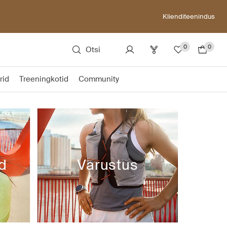
Klienditeenindus
0
0
Otsi
rid
Treeningkotid
Community
d
Varustus