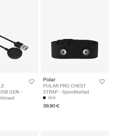
Polar
LE
POLAR PRO CHEST
SB GEN -
STRAP - Spordikellad
juhtmed
XS/S
39.90 €