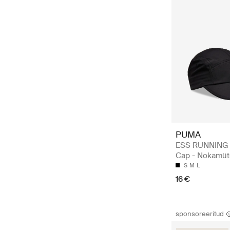
PUMA
ESS RUNNING 
Cap - Nokamüt
S
M
L
16 €
sponsoreeritud