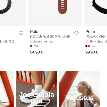
Polar
Polar
POLAR WB 20MM LTHR
POLAR VERI
B GEN 2
- Spordikellad
OHR - Spordi
M/L
S/L
54.90 €
99.90 €
Jooksujala
ed
Varustus
tsid