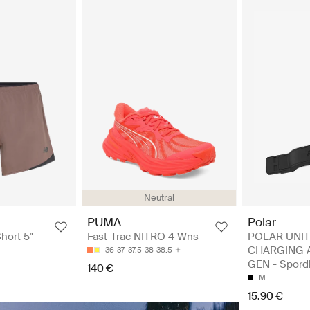
Neutral
Polar
PUMA
POLAR UNIT
hort 5"
Fast-Trac NITRO 4 Wns
CHARGING 
36
37
37.5
38
38.5
GEN - Spordi
140 €
M
15.90 €