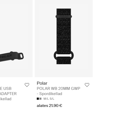
Polar
E USB
POLAR WB 20MM GWP
ADAPTER
- Spordikellad
kellad
M/L
S/L
alates 21.90 €