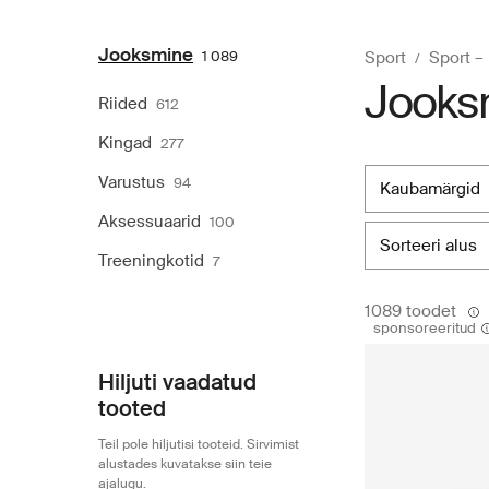
Jooksmine
1 089
Sport
Sport –
Jooksm
Riided
612
Kingad
277
Varustus
94
kaubamärgid
Aksessuaarid
100
sorteeri alus
Treeningkotid
7
1089 toodet
sponsoreeritud
Hiljuti vaadatud
tooted
Teil pole hiljutisi tooteid. Sirvimist
alustades kuvatakse siin teie
ajalugu.