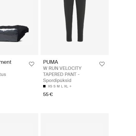
pment
PUMA
W RUN VELOCITY
tus
TAPERED PANT -
Spordipüksid
XS
S
M
L
XL
55 €