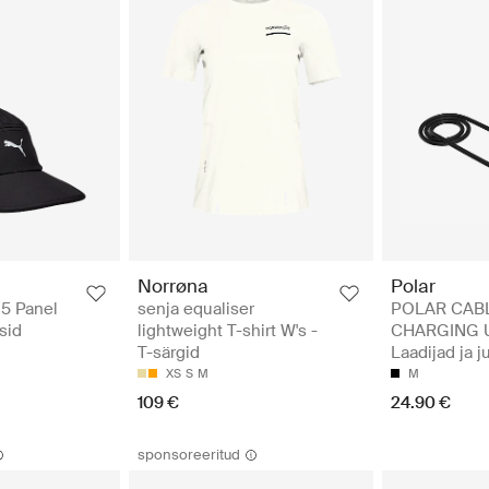
Norrøna
Polar
5 Panel
senja equaliser
POLAR CAB
sid
lightweight T-shirt W's -
CHARGING U
T-särgid
Laadijad ja 
XS
S
M
M
109 €
24.90 €
sponsoreeritud