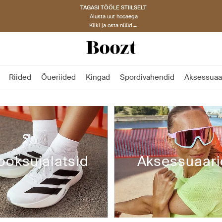
TAGASI TÖÖLE STIILSELT
Alusta uut hooaega
Kliki ja osta nüüd→
Riided
Õueriided
Kingad
Spordivahendid
Aksessuaa
ooksujalatsid
Aksessuaari