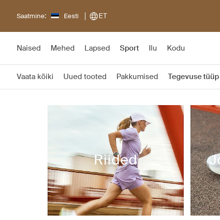
Saatmine:
Eesti
ET
Naised
Mehed
Lapsed
Sport
Ilu
Kodu
Vaata kõiki
Uued tooted
Pakkumised
Tegevuse tüüp
Riided
J