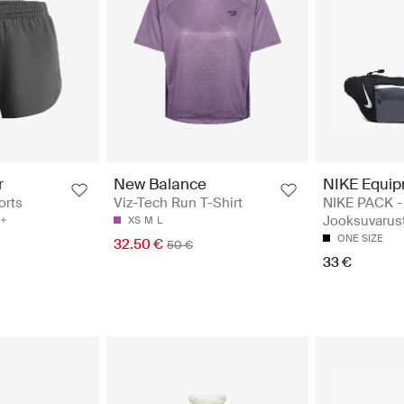
NIKE Equi
r
New Balance
NIKE PACK -
orts
Viz-Tech Run T-Shirt
Jooksuvarus
XS
M
L
ONE SIZE
32.50 €
50 €
33 €