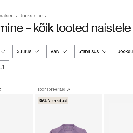
 naised
Jooksmine
ine – kõik tooted naistele
suurus
värv
stabiilsus
jooks
sponsoreeritud
35% Allahindlust