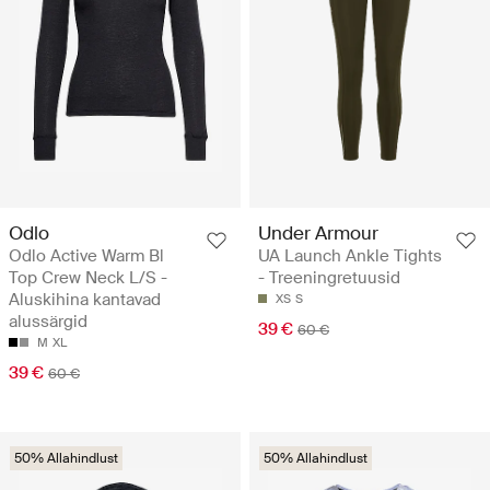
Odlo
Under Armour
Odlo Active Warm Bl
UA Launch Ankle Tights
Top Crew Neck L/S -
- Treeningretuusid
Aluskihina kantavad
XS
S
alussärgid
39 €
60 €
M
XL
39 €
60 €
50% Allahindlust
50% Allahindlust