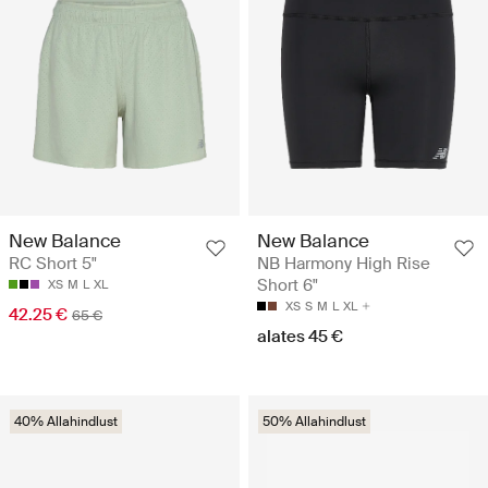
New Balance
New Balance
RC Short 5"
NB Harmony High Rise
Short 6"
XS
M
L
XL
XS
S
M
L
XL
42.25 €
65 €
alates 45 €
40% Allahindlust
50% Allahindlust