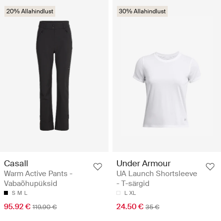
20% Allahindlust
30% Allahindlust
Casall
Under Armour
Warm Active Pants -
UA Launch Shortsleeve
Vabaõhupüksid
- T-särgid
S
M
L
L
XL
95.92 €
24.50 €
119.90 €
35 €