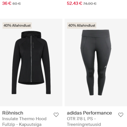
36 €
52.43 €
60 €
74.90 €
40% Allahindlust
40% Allahindlust
Röhnisch
adidas Performance
Insulate Thermo Hood
OTR 7/8 L PS -
Fullzip - Kapuutsiga
Treeningretuusid