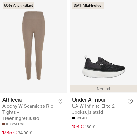
50% Allahindlust
35% Allahindlust
Neutral
Athlecia
Under Armour
Aideny W Seamless Rib
UA W Infinite Elite 2 -
Tights -
Jooksujalatsid
Treeningretuusid
39
40
S/M
L/XL
104 €
160 €
17.45 €
34.90 €