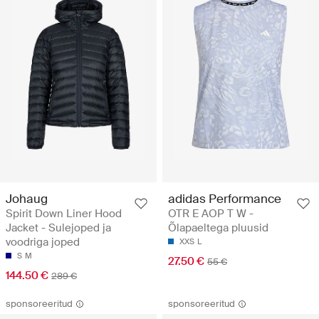
Johaug
adidas Performance
Spirit Down Liner Hood
OTR E AOP T W -
Jacket - Sulejoped ja
Õlapaeltega pluusid
voodriga joped
XXS
L
S
M
27.50 €
55 €
144.50 €
289 €
sponsoreeritud
sponsoreeritud