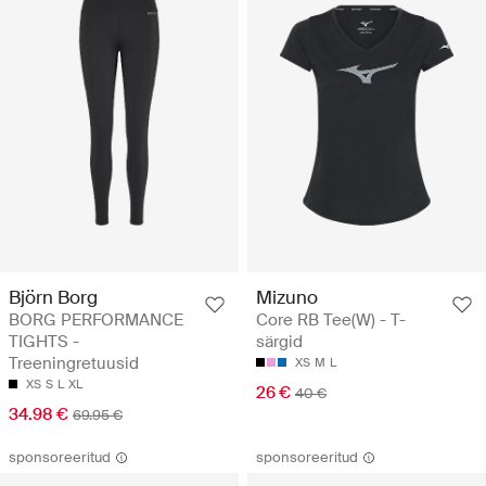
Björn Borg
Mizuno
BORG PERFORMANCE
Core RB Tee(W) - T-
TIGHTS -
särgid
Treeningretuusid
XS
M
L
XS
S
L
XL
26 €
40 €
34.98 €
69.95 €
sponsoreeritud
sponsoreeritud