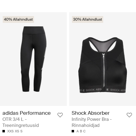
40% Allahindlust
30% Allahindlust
adidas Performance
Shock Absorber
OTR 3/4 L -
Infinity Power Bra -
Treeningretuusid
Rinnahoidjad
XXS
XS
S
A
B
C