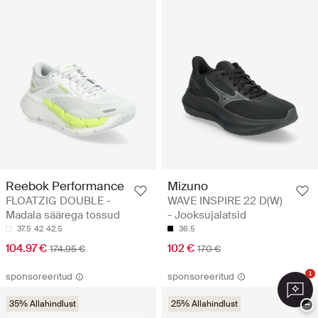
Reebok Performance
Mizuno
FLOATZIG DOUBLE -
WAVE INSPIRE 22 D(W)
Madala säärega tossud
- Jooksujalatsid
37.5
42
42.5
36.5
104.97 €
102 €
174.95 €
170 €
1
sponsoreeritud
sponsoreeritud
35% Allahindlust
25% Allahindlust
−