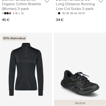
Organic Cotton Bralette
Long Distance Running
(Women) 3-pack
Low-Cut Socks 3-pack
S
M
L
XL
35-38
39-42
43-47
45 €
34 €
30% Allahindlust
Neutral