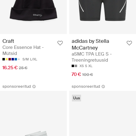
Craft
adidas by Stella
Core Essence Hat -
McCartney
Mütsid
aSMC TPA LEG S -
S/M
L/XL
Treeningretuusid
XS
S
XL
16.25 €
25 €
70 €
100 €
sponsoreeritud
sponsoreeritud
Uus