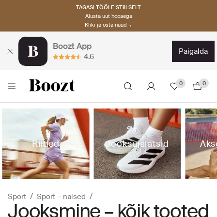
TAGASI TÖÖLE STIILSELT
Alusta uut hooaega
Kliki ja osta nüüd→
Boozt App
paigalda
4.6
0
0
Riided
Jooksujalatsid
Aks
Sport
Sport – naised
Jooksmine – kõik tooted