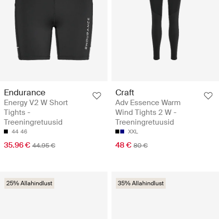
Endurance
Craft
Energy V2 W Short
Adv Essence Warm
Tights -
Wind Tights 2 W -
Treeningretuusid
Treeningretuusid
44
46
XXL
35.96 €
48 €
44.95 €
80 €
25% Allahindlust
35% Allahindlust