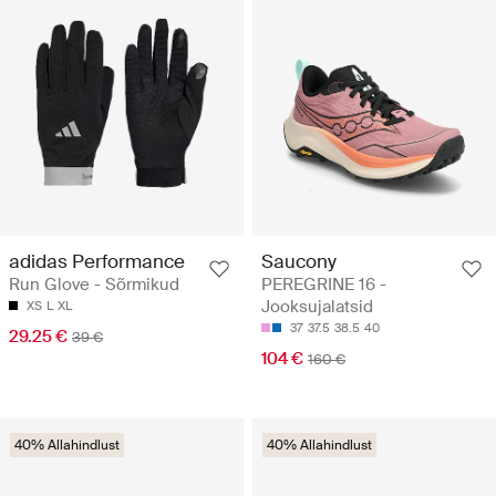
adidas Performance
Saucony
Run Glove - Sõrmikud
PEREGRINE 16 -
Jooksujalatsid
XS
L
XL
37
37.5
38.5
40
29.25 €
39 €
104 €
160 €
40% Allahindlust
40% Allahindlust