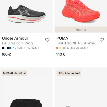
Neutral
Under Armour
PUMA
UA U Velociti Pro 2
Fast-Trac NITRO 4 Wns
40
40.5
41
42
42.5
36
37
37.5
38
38.5
160 €
140 €
50% Allahindlust
50% Allahindlust