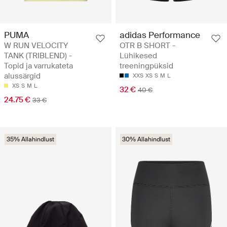
PUMA
adidas Performance
W RUN VELOCITY
OTR B SHORT -
TANK (TRIBLEND) -
Lühikesed
Topid ja varrukateta
treeningpüksid
alussärgid
XXS
XS
S
M
L
XS
S
M
L
32 €
40 €
24.75 €
33 €
35% Allahindlust
30% Allahindlust