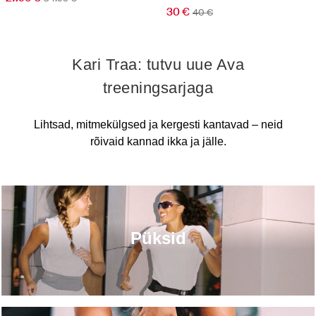
30 €
40 €
Kari Traa: tutvu uue Ava
treeningsarjaga
Lihtsad, mitmekülgsed ja kergesti kantavad – neid
rõivaid kannad ikka ja jälle.
Püksid