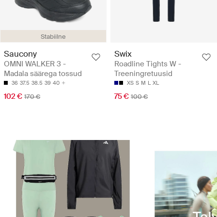
Stabiilne
Saucony
Swix
OMNI WALKER 3 -
Roadline Tights W -
Madala säärega tossud
Treeningretuusid
36
37.5
38.5
39
40
XS
S
M
L
XL
102 €
75 €
170 €
100 €