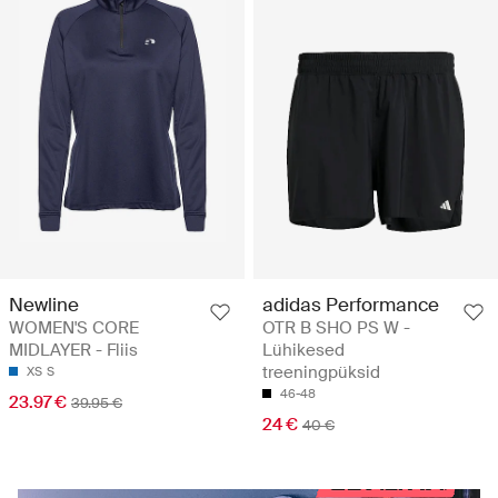
Newline
adidas Performance
WOMEN'S CORE
OTR B SHO PS W -
MIDLAYER - Fliis
Lühikesed
treeningpüksid
XS
S
46-48
23.97 €
39.95 €
24 €
40 €