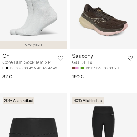
2 tk pakis
On
Saucony
Core Run Sock Mid 2P
GUIDE 19
35-38.5
39-42.5
43-46
47-49
36
37
37.5
38
38.5
32 €
160 €
20% Allahindlust
40% Allahindlust