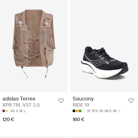
adidas Terrex
Saucony
XPR TRL VST 2.5
RIDE 19
XS
S
M
L
37
37.5
38
38.5
39
120 €
160 €