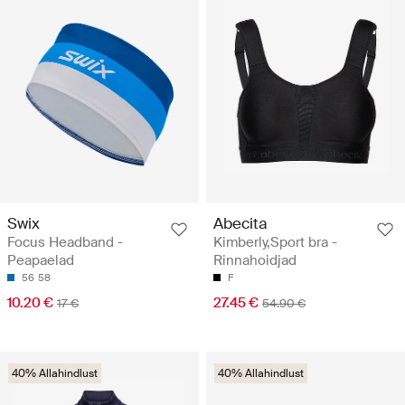
Swix
Abecita
Focus Headband -
Kimberly,Sport bra -
Peapaelad
Rinnahoidjad
56
58
F
10.20 €
27.45 €
17 €
54.90 €
40% Allahindlust
40% Allahindlust