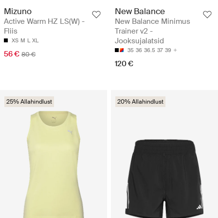
Mizuno
New Balance
Active Warm HZ LS(W) -
New Balance Minimus
Fliis
Trainer v2 -
Jooksujalatsid
XS
M
L
XL
35
36
36.5
37
39
56 €
80 €
120 €
25% Allahindlust
20% Allahindlust