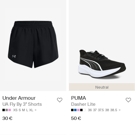
Neutral
Under Armour
PUMA
UA Fly By 3'' Shorts
Dasher Lite
XS
S
M
L
XL
36
37
37.5
38
38.5
30 €
50 €