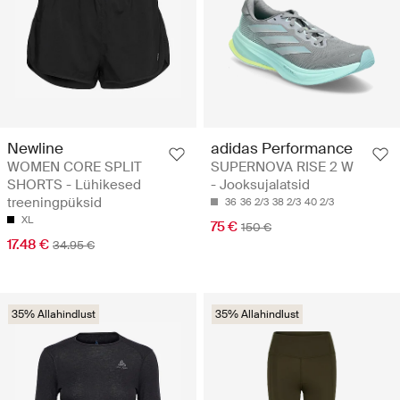
Newline
adidas Performance
WOMEN CORE SPLIT
SUPERNOVA RISE 2 W
SHORTS - Lühikesed
- Jooksujalatsid
treeningpüksid
36
36 2/3
38 2/3
40 2/3
XL
75 €
150 €
17.48 €
34.95 €
35% Allahindlust
35% Allahindlust