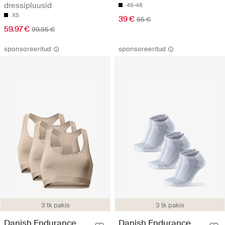
dressipluusid
46-48
XS
39 €
65 €
59.97 €
99.95 €
sponsoreeritud
sponsoreeritud
3 tk pakis
3 tk pakis
Danish Endurance
Danish Endurance