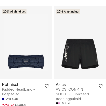
20% Allahindlust
25% Allahindlust
Röhnisch
Asics
Padded Headband -
ASICS ICON 4IN
Peapaelad
SHORT - Lühikesed
treeningpüksid
ONE SIZE
M
L
XL
27.96 €
34.95 €