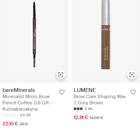
bareMinerals
LUMENE
Mineralist Micro Brow
Brow Care Shaping Wax
Pencil Coffee 0.8 GR -
2 Grey Brown
Kulmakarvakynä
5 ML
0.8 GR
12.74 €
14.99 €
22.10 €
26 €