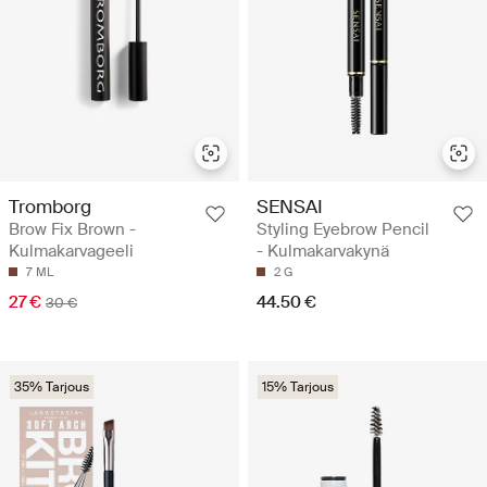
Tromborg
SENSAI
Brow Fix Brown -
Styling Eyebrow Pencil
Kulmakarvageeli
- Kulmakarvakynä
7 ML
2 G
27 €
44.50 €
30 €
35% Tarjous
15% Tarjous