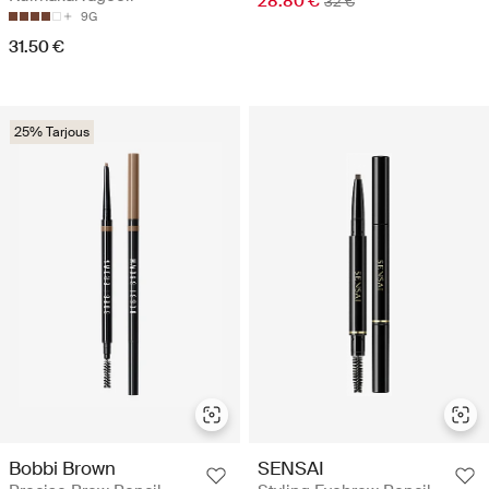
28.80 €
32 €
9G
31.50 €
25% Tarjous
Bobbi Brown
SENSAI