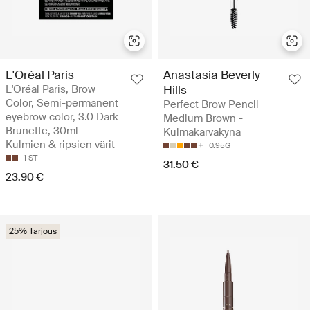
L'Oréal Paris
Anastasia Beverly
L'Oréal Paris, Brow
Hills
Color, Semi-permanent
Perfect Brow Pencil
eyebrow color, 3.0 Dark
Medium Brown -
Brunette, 30ml -
Kulmakarvakynä
Kulmien & ripsien värit
0.95G
1 ST
31.50 €
23.90 €
25% Tarjous