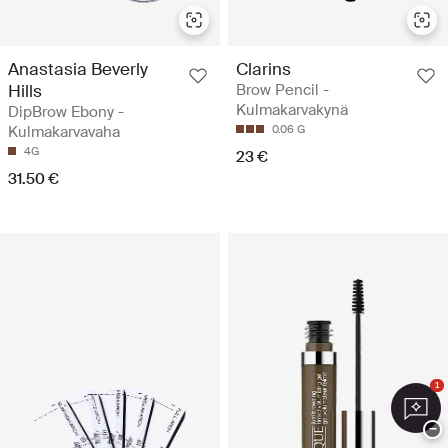
Anastasia Beverly
Clarins
Hills
Brow Pencil -
Kulmakarvakynä
DipBrow Ebony -
Kulmakarvavaha
0.06 G
4G
23 €
31.50 €
1
−