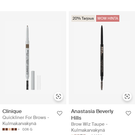
20% Tarjous
WOW HINTA
Clinique
Anastasia Beverly
Quickliner For Brows -
Hills
Kulmakarvakynä
Brow Wiz Taupe -
0.06 G
Kulmakarvakynä