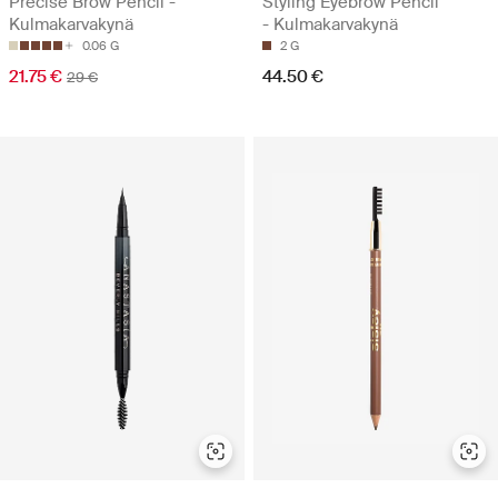
Precise Brow Pencil -
Styling Eyebrow Pencil
Kulmakarvakynä
- Kulmakarvakynä
0.06 G
2 G
21.75 €
44.50 €
29 €