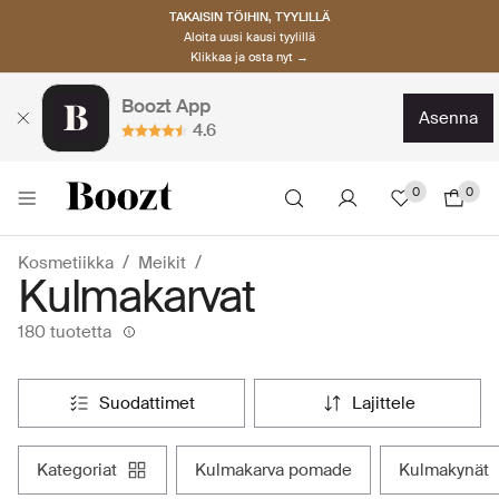
TAKAISIN TÖIHIN, TYYLILLÄ
Aloita uusi kausi tyylillä
Klikkaa ja osta nyt →
Boozt App
asenna
4.6
0
0
Kosmetiikka
Meikit
Kulmakarvat
180 tuotetta
suodattimet
lajittele
kategoriat
kulmakarva pomade
kulmakynät