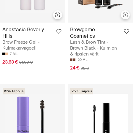
Anastasia Beverly
Browgame
Hills
Cosmetics
Brow Freeze Gel -
Lash & Brow Tint -
Kulmakarvageeli
Brown Black - Kulmien
& ripsien värit
7 ML
20 ML
23.63 €
31.50 €
24 €
32 €
15% Tarjous
25% Tarjous