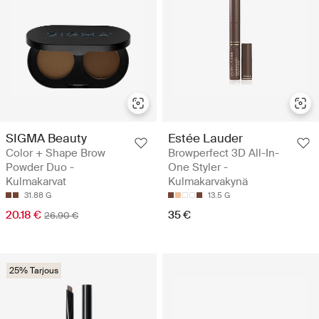
SIGMA Beauty
Estée Lauder
Color + Shape Brow
Browperfect 3D All-In-
Powder Duo -
One Styler -
Kulmakarvat
Kulmakarvakynä
31.88 G
13.5 G
20.18 €
35 €
26.90 €
25% Tarjous