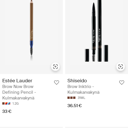
Estée Lauder
Shiseido
Brow Now Brow
Brow Inktrio -
Defining Pencil -
Kulmakarvakynä
Kulmakarvakynä
31ML
1.2G
36.51 €
33 €