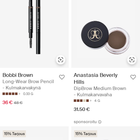
Bobbi Brown
Anastasia Beverly
Long-Wear Brow Pencil
Hills
- Kulmakarvakynä
DipBrow Medium Brown
0.33 G
- Kulmakarvavaha
4 G
36 €
48 €
31.50 €
sponsoroitu
15% Tarjous
15% Tarjous