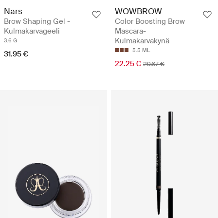
Nars
WOWBROW
Brow Shaping Gel -
Color Boosting Brow
Kulmakarvageeli
Mascara-
Kulmakarvakynä
3.6 G
5.5 ML
31.95 €
22.25 €
29.67 €