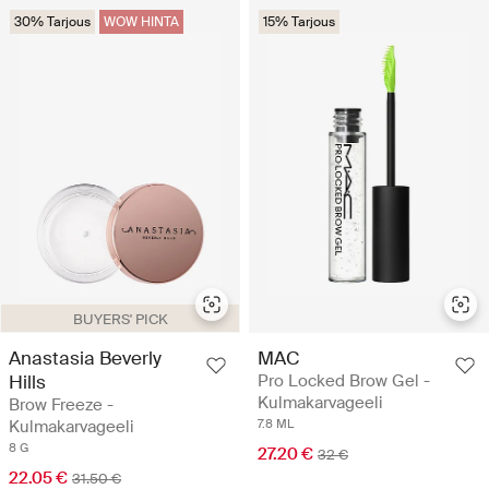
30% Tarjous
WOW HINTA
15% Tarjous
BUYERS' PICK
Anastasia Beverly
MAC
Hills
Pro Locked Brow Gel -
Kulmakarvageeli
Brow Freeze -
Kulmakarvageeli
7.8 ML
8 G
27.20 €
32 €
22.05 €
31.50 €