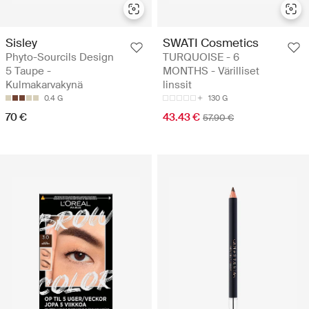
Sisley
SWATI Cosmetics
Phyto-Sourcils Design
TURQUOISE - 6
5 Taupe -
MONTHS - Värilliset
Kulmakarvakynä
linssit
0.4 G
130 G
70 €
43.43 €
57.90 €