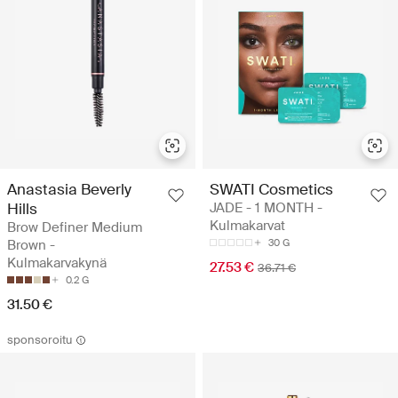
Anastasia Beverly
SWATI Cosmetics
Hills
JADE - 1 MONTH -
Kulmakarvat
Brow Definer Medium
Brown -
30 G
Kulmakarvakynä
27.53 €
36.71 €
0.2 G
31.50 €
sponsoroitu