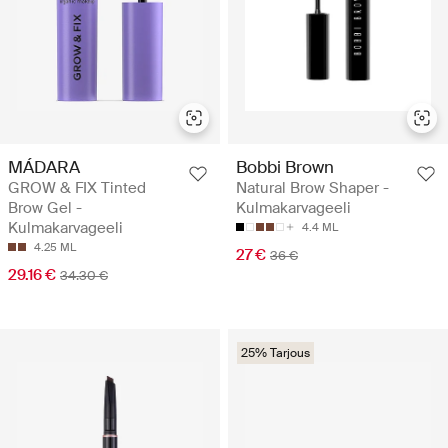
MÁDARA
Bobbi Brown
GROW & FIX Tinted
Natural Brow Shaper -
Brow Gel -
Kulmakarvageeli
Kulmakarvageeli
4.4 ML
4.25 ML
27 €
36 €
29.16 €
34.30 €
25% Tarjous