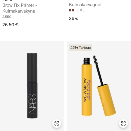
Kulmakarvageeli
Brow Fix Primer -
Kulmakarvakynä
5 ML
2.55G
26 €
26.50 €
25% Tarjous