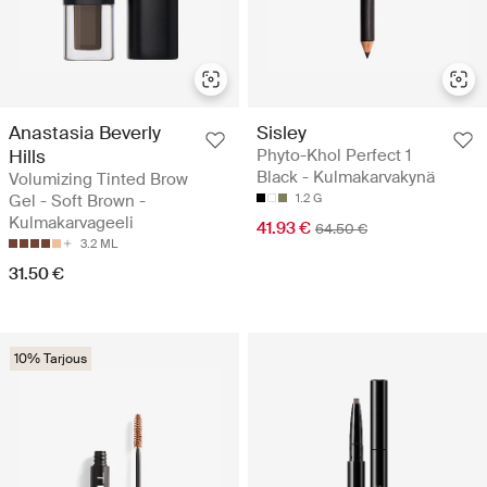
Anastasia Beverly
Sisley
Hills
Phyto-Khol Perfect 1
Black - Kulmakarvakynä
Volumizing Tinted Brow
Gel - Soft Brown -
1.2 G
Kulmakarvageeli
41.93 €
64.50 €
3.2 ML
31.50 €
10% Tarjous