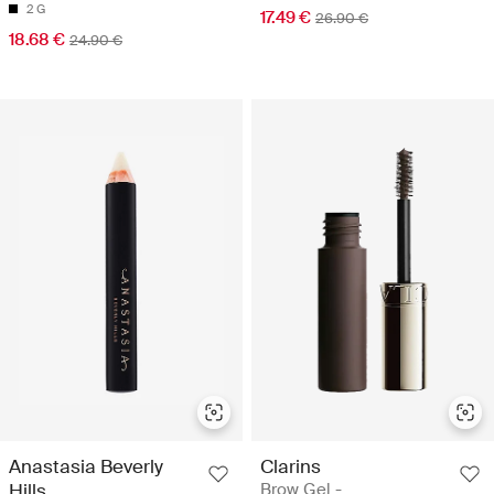
2 G
17.49 €
26.90 €
18.68 €
24.90 €
Anastasia Beverly
Clarins
Hills
Brow Gel -