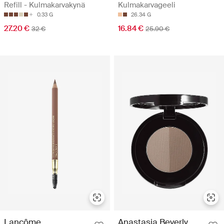
Refill - Kulmakarvakynä
Kulmakarvageeli
0.33 G
26.34 G
27.20 €
16.84 €
32 €
25.90 €
Lancôme
Anastasia Beverly