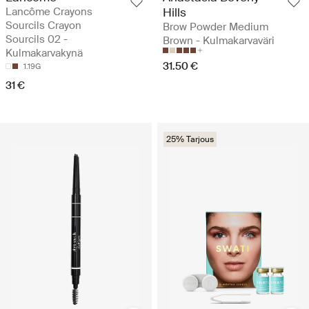
Lancôme Crayons
Hills
Sourcils Crayon
Brow Powder Medium
Sourcils 02 -
Brown - Kulmakarvaväri
Kulmakarvakynä
31.50 €
1.19G
31 €
25% Tarjous