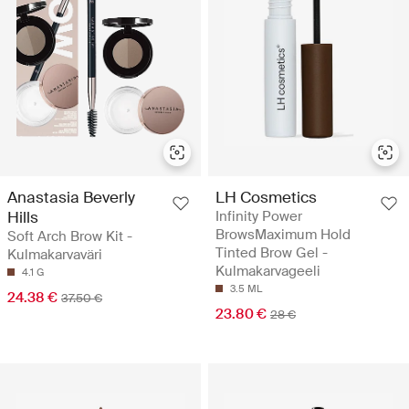
Anastasia Beverly
LH Cosmetics
Hills
Infinity Power
BrowsMaximum Hold
Soft Arch Brow Kit -
Tinted Brow Gel -
Kulmakarvaväri
Kulmakarvageeli
4.1 G
3.5 ML
24.38 €
37.50 €
23.80 €
28 €