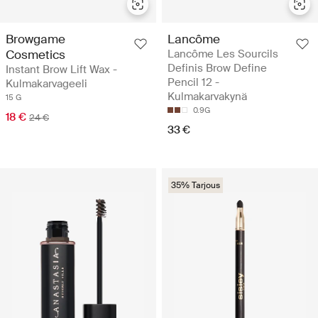
Browgame
Lancôme
Cosmetics
Lancôme Les Sourcils
Definis Brow Define
Instant Brow Lift Wax -
Pencil 12 -
Kulmakarvageeli
Kulmakarvakynä
15 G
0.9G
18 €
24 €
33 €
35% Tarjous