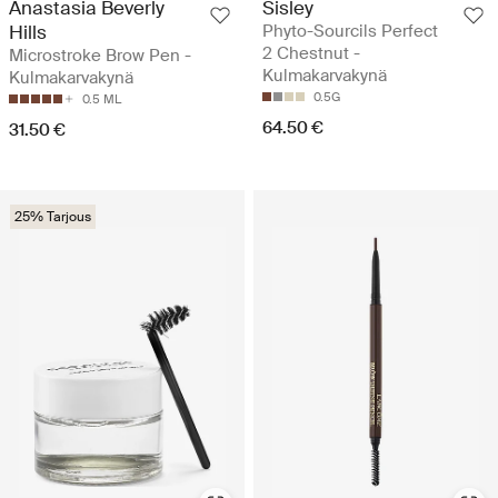
Anastasia Beverly
Sisley
Hills
Phyto-Sourcils Perfect
2 Chestnut -
Microstroke Brow Pen -
Kulmakarvakynä
Kulmakarvakynä
0.5G
0.5 ML
64.50 €
31.50 €
25% Tarjous