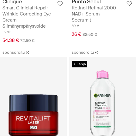
Clinique
Purito Seoul
Smart Clinicial Repair
Retinol Retinal 2000
Wrinkle Correcting Eye
NAD+ Serum -
Cream -
Seerumit
Silmänympärysvoide
30 ML
15 ML
26 €
32.50 €
54.38 €
72.50 €
sponsoroitu
sponsoroitu
+ Lahja