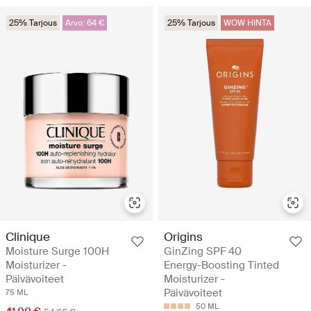
25% Tarjous
Arvo: 64 €
25% Tarjous
WOW HINTA
Clinique
Origins
Moisture Surge 100H
GinZing SPF 40
Moisturizer -
Energy-Boosting Tinted
Päivävoiteet
Moisturizer -
Päivävoiteet
75 ML
50 ML