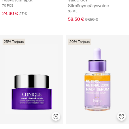
Kasvovesilaput
Value Set -
Silmänympärysvoide
70 PCS
35 ML
24.30 €
27 €
58.50 €
97.50 €
25% Tarjous
20% Tarjous