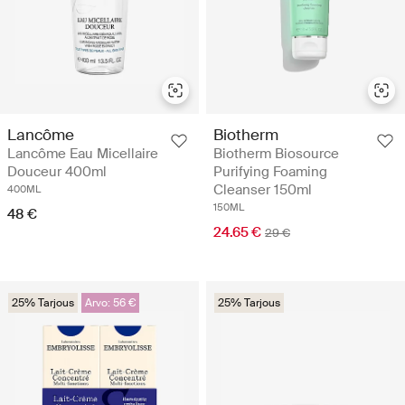
Lancôme
Biotherm
Lancôme Eau Micellaire
Biotherm Biosource
Douceur 400ml
Purifying Foaming
Cleanser 150ml
400ML
150ML
48 €
24.65 €
29 €
25% Tarjous
Arvo: 56 €
25% Tarjous