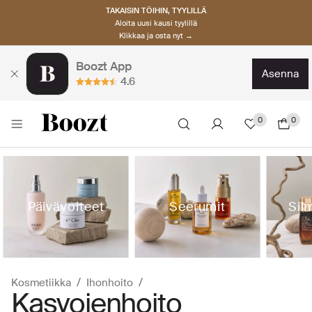
TAKAISIN TÖIHIN, TYYLILLÄ
Aloita uusi kausi tyylillä
Klikkaa ja osta nyt →
Boozt App
asenna
4.6
0
0
Päivävoiteet
Seerumit
Sil
Kosmetiikka
Ihonhoito
Kasvojenhoito