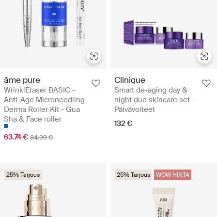
âme pure
Clinique
WrinklEraser BASIC -
Smart de-aging day &
Anti-Age Microneedling
night duo skincare set -
Derma Roller Kit - Gua
Päivävoiteet
Sha & Face roller
132 €
63.74 €
84.99 €
25% Tarjous
25% Tarjous
WOW HINTA