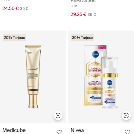
Päivävoiteet
50 ML
30ML
24.50 €
35 €
29.25 €
39 €
20% Tarjous
30% Tarjous
Medicube
Nivea