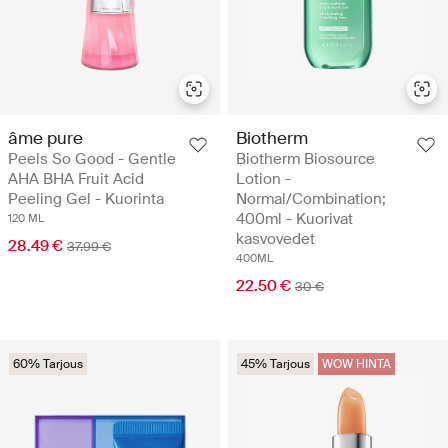
âme pure
Biotherm
Peels So Good - Gentle
Biotherm Biosource
AHA BHA Fruit Acid
Lotion -
Peeling Gel - Kuorinta
Normal/Combination;
400ml - Kuorivat
120 ML
kasvovedet
28.49 €
37.99 €
400ML
22.50 €
30 €
60% Tarjous
45% Tarjous
WOW HINTA