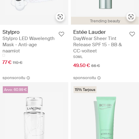
Trending beauty
Stylpro
Estée Lauder
Stylpro LED Wavelength
DayWear Sheer Tint
Mask - Anti-age
Release SPF 15 - BB &
naamiot
CC-voiteet
50ML
77 €
110 €
49.50 €
66 €
sponsoroitu
sponsoroitu
Arvo: 60.99 €
15% Tarjous