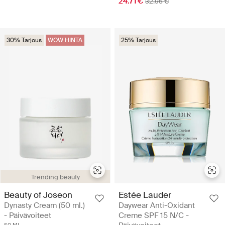
24.71 €
32.95 €
30% Tarjous
WOW HINTA
25% Tarjous
Trending beauty
Beauty of Joseon
Estée Lauder
Dynasty Cream (50 ml.)
Daywear Anti-Oxidant
- Päivävoiteet
Creme SPF 15 N/C -