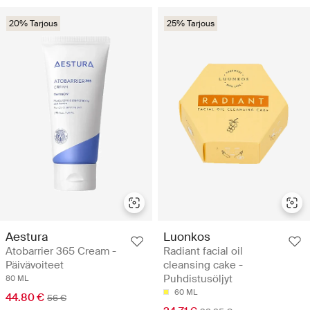
20% Tarjous
25% Tarjous
Aestura
Luonkos
Atobarrier 365 Cream -
Radiant facial oil
Päivävoiteet
cleansing cake -
Puhdistusöljyt
80 ML
60 ML
44.80 €
56 €