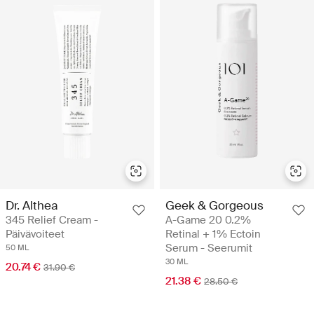
Dr. Althea
Geek & Gorgeous
345 Relief Cream -
A-Game 20 0.2%
Päivävoiteet
Retinal + 1% Ectoin
Serum - Seerumit
50 ML
30 ML
20.74 €
31.90 €
21.38 €
28.50 €