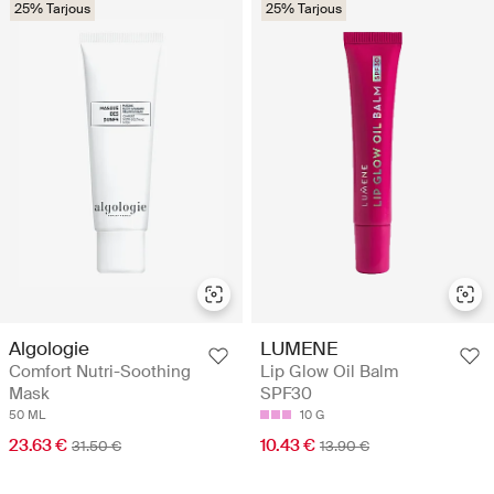
25% Tarjous
25% Tarjous
Algologie
LUMENE
Comfort Nutri-Soothing
Lip Glow Oil Balm
Mask
SPF30
50 ML
10 G
23.63 €
10.43 €
31.50 €
13.90 €