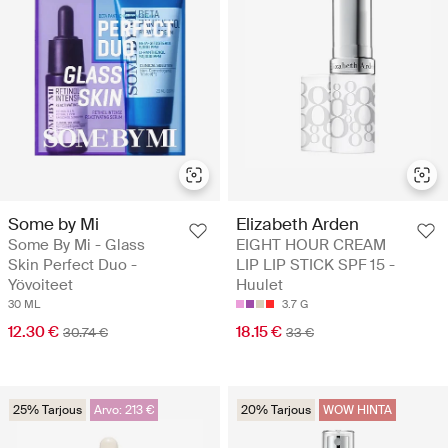
Some by Mi
Elizabeth Arden
Some By Mi - Glass
EIGHT HOUR CREAM
Skin Perfect Duo -
LIP LIP STICK SPF 15 -
Yövoiteet
Huulet
30 ML
3.7 G
12.30 €
18.15 €
30.74 €
33 €
25% Tarjous
Arvo: 213 €
20% Tarjous
WOW HINTA