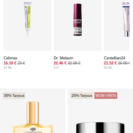
Celimax
Dr. Melaxin
Centellian24
16.10 €
23 €
22.46 €
32.08 €
21.52 €
26.90 €
15 ML
9 G
50 ML
35% Tarjous
25% Tarjous
WOW HINTA