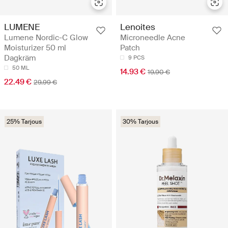
LUMENE
Lenoites
Lumene Nordic-C Glow
Microneedle Acne
Moisturizer 50 ml
Patch
Dagkräm
9 PCS
50 ML
14.93 €
19.90 €
22.49 €
29.99 €
25% Tarjous
30% Tarjous