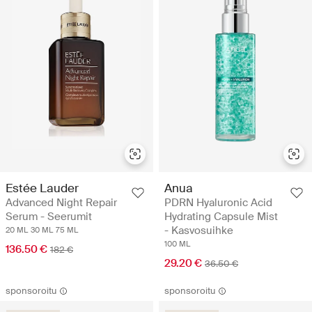
Estée Lauder
Anua
Advanced Night Repair
PDRN Hyaluronic Acid
Serum - Seerumit
Hydrating Capsule Mist
- Kasvosuihke
20 ML
30 ML
75 ML
100 ML
136.50 €
182 €
29.20 €
36.50 €
sponsoroitu
sponsoroitu