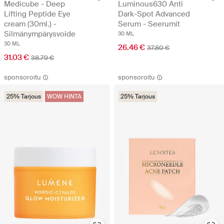
Medicube - Deep
Luminous630 Anti
Lifting Peptide Eye
Dark-Spot Advanced
cream (30ml.) -
Serum - Seerumit
Silmänympärysvoide
30 ML
30 ML
26.46 €
37.80 €
31.03 €
38.79 €
sponsoroitu
sponsoroitu
25% Tarjous
WOW HINTA
25% Tarjous