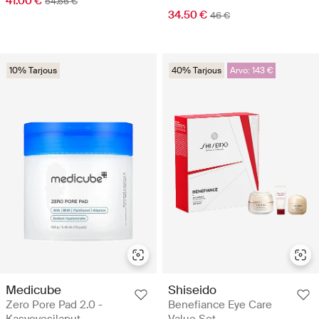
41.00 €
54.66 €
34.50 €
46 €
10% Tarjous
40% Tarjous
Arvo: 143 €
Medicube
Shiseido
Zero Pore Pad 2.0 -
Benefiance Eye Care