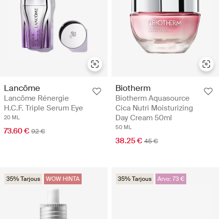
Lancôme
Biotherm
Lancôme Rénergie
Biotherm Aquasource
H.C.F. Triple Serum Eye
Cica Nutri Moisturizing
Day Cream 50ml
20 ML
50 ML
73.60 €
92 €
38.25 €
45 €
35% Tarjous
WOW HINTA
35% Tarjous
Arvo: 73 €