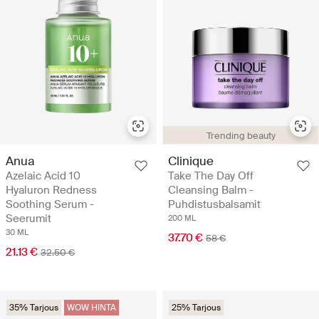
Trending beauty
Anua
Clinique
Azelaic Acid 10
Take The Day Off
Hyaluron Redness
Cleansing Balm -
Soothing Serum -
Puhdistusbalsamit
Seerumit
200 ML
30 ML
37.70 €
58 €
21.13 €
32.50 €
35% Tarjous
WOW HINTA
25% Tarjous