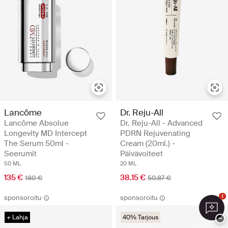
Lancôme
Dr. Reju-All
Lancôme Absolue
Dr. Reju-All - Advanced
Longevity MD Intercept
PDRN Rejuvenating
The Serum 50ml -
Cream (20ml.) -
Seerumit
Päivävoiteet
50 ML
20 ML
135 €
38.15 €
180 €
50.87 €
sponsoroitu
sponsoroitu
1
+ Lahja
40% Tarjous
−