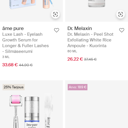
âme pure
Dr. Melaxin
Luxe Lash - Eyelash
Dr. Melaxin - Peel Shot
Growth Serum for
Exfoliating White Rice
Longer & Fuller Lashes
Ampoule - Kuorinta
- Silmäseerumi
80 ML
3 ML
26.22 €
37.45 €
33.68 €
44.90 €
25% Tarjous
Arvo: 189 €