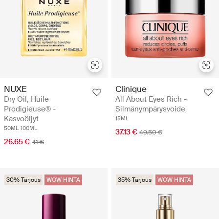
NUXE
Clinique
Dry Oil, Huile
All About Eyes Rich -
Prodigieuse® -
Silmänympärysvoide
Kasvoöljyt
15ML
50ML
100ML
37.13 €
49.50 €
26.65 €
41 €
30% Tarjous
WOW HINTA
35% Tarjous
WOW HINTA