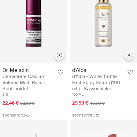
Dr. Melaxin
d’Alba
Cemenrete Calcium
d'Alba - White Truffle
Volume Multi Balm -
First Spray Serum (100
Spot-hoidot
ml.) - Kasvosuihke
9 G
100 ML
22.46 €
29.58 €
32.08 €
45.50 €
sponsoroitu
sponsoroitu