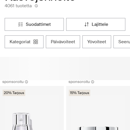
4061 tuotetta
suodattimet
lajittele
kategoriat
päivävoiteet
yövoiteet
seer
sponsoroitu
sponsoroitu
20% Tarjous
15% Tarjous