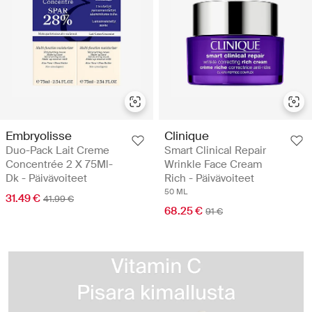
Embryolisse
Clinique
Duo-Pack Lait Creme
Smart Clinical Repair
Concentrée 2 X 75Ml-
Wrinkle Face Cream
Dk - Päivävoiteet
Rich - Päivävoiteet
50 ML
31.49 €
41.99 €
68.25 €
91 €