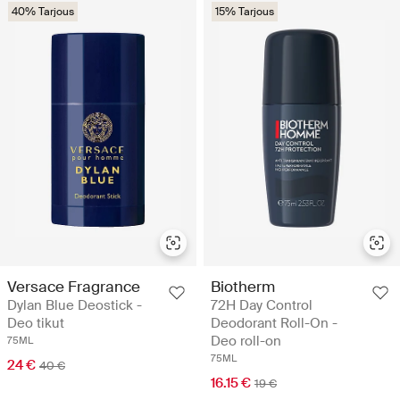
40% Tarjous
15% Tarjous
Versace Fragrance
Biotherm
Dylan Blue Deostick -
72H Day Control
Deo tikut
Deodorant Roll-On -
Deo roll-on
75ML
75ML
24 €
40 €
16.15 €
19 €