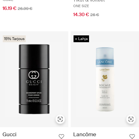
ONE SIZE
16.19 €
26.99 €
14.30 €
26 €
15% Tarjous
+ Lahja
Gucci
Lancôme