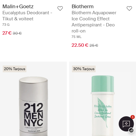
Malin+Goetz
Biotherm
Eucalyptus Deodorant -
Biotherm Aquapower
Tikut & voiteet
Ice Cooling Effect
Antiperspirant - Deo
73 G
roll-on
27 €
30 €
75 ML
22.50 €
25 €
20% Tarjous
30% Tarjous
1
−