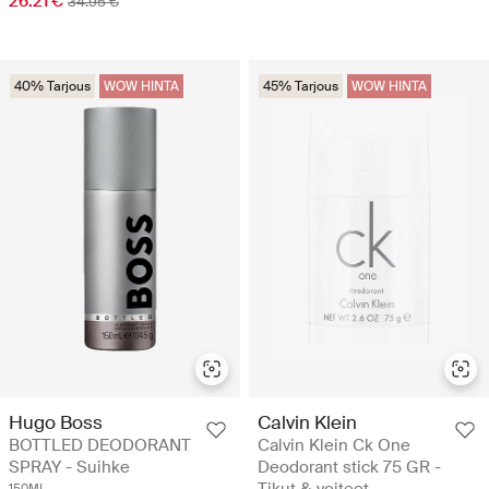
26.21 €
34.95 €
40% Tarjous
WOW HINTA
45% Tarjous
WOW HINTA
Hugo Boss
Calvin Klein
BOTTLED DEODORANT
Calvin Klein Ck One
SPRAY - Suihke
Deodorant stick 75 GR -
Tikut & voiteet
150ML