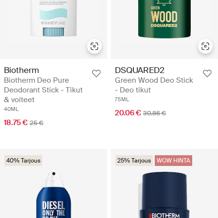
Biotherm
DSQUARED2
Biotherm Deo Pure
Green Wood Deo Stick
Deodorant Stick - Tikut
- Deo tikut
& voiteet
75ML
40ML
20.06 €
30.86 €
18.75 €
25 €
40% Tarjous
25% Tarjous
WOW HINTA