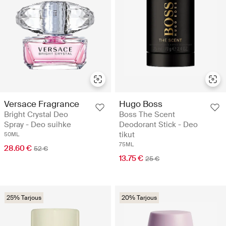
Versace Fragrance
Hugo Boss
Bright Crystal Deo
Boss The Scent
Spray - Deo suihke
Deodorant Stick - Deo
tikut
50ML
75ML
28.60 €
52 €
13.75 €
25 €
25% Tarjous
20% Tarjous