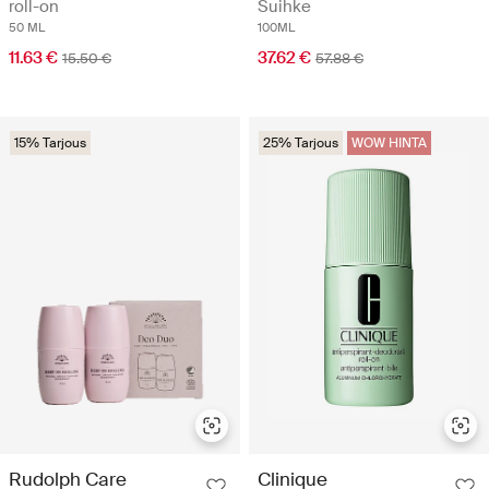
roll-on
Suihke
50 ML
100ML
11.63 €
37.62 €
15.50 €
57.88 €
15% Tarjous
25% Tarjous
WOW HINTA
Rudolph Care
Clinique