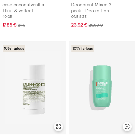
case coconutvanilla -
Deodorant Mixed 3
Tikut & voiteet
pack - Deo roll-on
40 GR
ONE SIZE
17.85 €
23.92 €
21 €
29.90 €
10% Tarjous
10% Tarjous