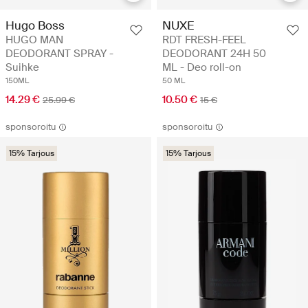
Hugo Boss
NUXE
HUGO MAN
RDT FRESH-FEEL
DEODORANT SPRAY -
DEODORANT 24H 50
Suihke
ML - Deo roll-on
150ML
50 ML
14.29 €
10.50 €
25.99 €
15 €
sponsoroitu
sponsoroitu
15% Tarjous
15% Tarjous