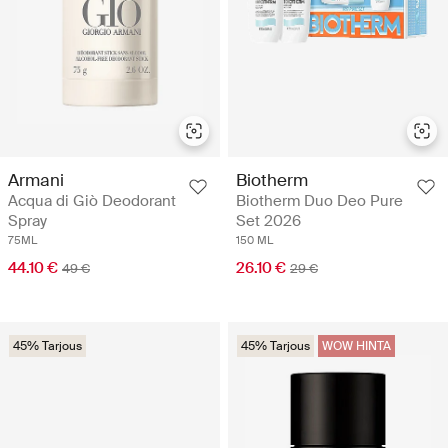
Armani
Biotherm
Acqua di Giò Deodorant
Biotherm Duo Deo Pure
Spray
Set 2026
75ML
150 ML
44.10 €
26.10 €
49 €
29 €
45% Tarjous
45% Tarjous
WOW HINTA