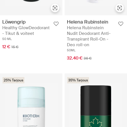
Löwengrip
Helena Rubinstein
Healthy GlowDeodorant
Helena Rubinstein
- Tikut & voiteet
Nudit Deodorant Anti-
Transpirant Roll-On -
50 ML
Deo roll-on
12 €
15 €
50ML
32.40 €
36 €
25% Tarjous
35% Tarjous