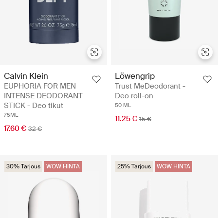
Calvin Klein
Löwengrip
EUPHORIA FOR MEN
Trust MeDeodorant -
INTENSE DEODORANT
Deo roll-on
STICK - Deo tikut
50 ML
75ML
11.25 €
15 €
17.60 €
32 €
30% Tarjous
WOW HINTA
25% Tarjous
WOW HINTA