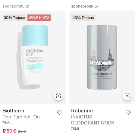
sponsoroitu
sponsoroitu
30% Tarjous
WOW HINTA
40% Tarjous
Biotherm
Rabanne
Deo Pure Roll-On
INVICTUS
DEODORANT STICK
75ML
75ML
17.50 €
25 €