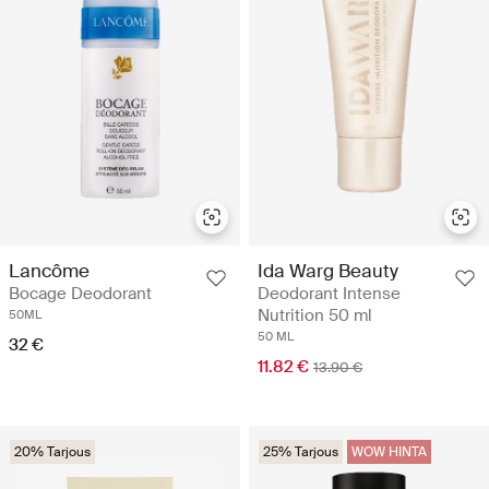
Lancôme
Ida Warg Beauty
Bocage Deodorant
Deodorant Intense
Nutrition 50 ml
50ML
50 ML
32 €
11.82 €
13.90 €
20% Tarjous
25% Tarjous
WOW HINTA