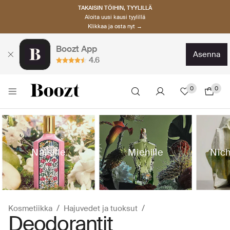
TAKAISIN TÖIHIN, TYYLILLÄ
Aloita uusi kausi tyylillä
Klikkaa ja osta nyt →
Boozt App
asenna
4.6
0
0
Naisille
Miehille
Nic
Kosmetiikka
Hajuvedet ja tuoksut
Deodorantit