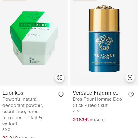
Luonkos
Versace Fragrance
Powerful natural
Eros Pour Homme Deo
deodorant powder,
Stick - Deo tikut
scent-free, forest
75ML
microbes - Tikut &
29.63 €
39.50 €
voiteet
50 G