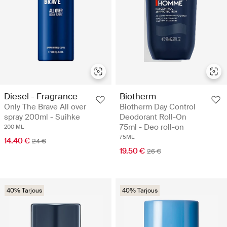
Diesel - Fragrance
Biotherm
Only The Brave All over
Biotherm Day Control
spray 200ml - Suihke
Deodorant Roll-On
75ml - Deo roll-on
200 ML
75ML
14.40 €
24 €
19.50 €
26 €
40% Tarjous
40% Tarjous