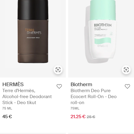
HERMÈS
Biotherm
Terre d'Hermès,
Biotherm Deo Pure
Alcohol-free Deodorant
Ecocert Roll-On - Deo
Stick - Deo tikut
roll-on
75 ML
75ML
45 €
21.25 €
25 €