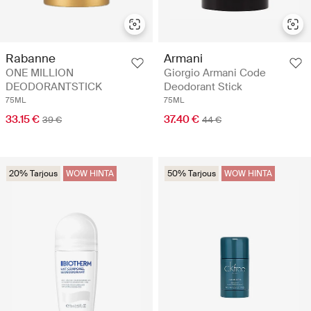
Rabanne
Armani
ONE MILLION
Giorgio Armani Code
DEODORANTSTICK
Deodorant Stick
75ML
75ML
33.15 €
37.40 €
39 €
44 €
20% Tarjous
WOW HINTA
50% Tarjous
WOW HINTA