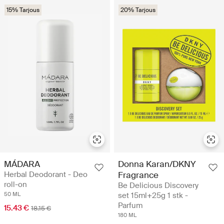
15% Tarjous
20% Tarjous
MÁDARA
Donna Karan/DKNY
Herbal Deodorant - Deo
Fragrance
roll-on
Be Delicious Discovery
50 ML
set 15ml+25g 1 stk -
Parfum
15.43 €
18.15 €
180 ML