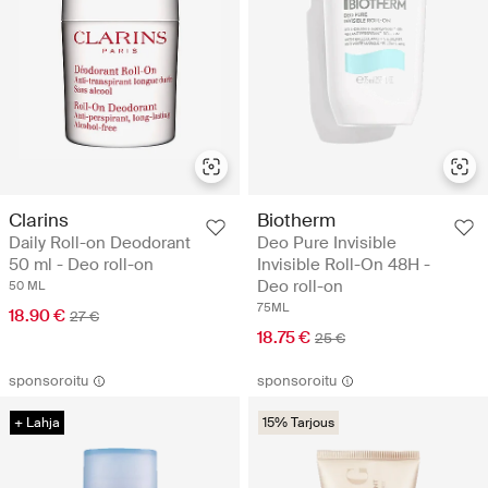
Clarins
Biotherm
Daily Roll-on Deodorant
Deo Pure Invisible
50 ml - Deo roll-on
Invisible Roll-On 48H -
Deo roll-on
50 ML
75ML
18.90 €
27 €
18.75 €
25 €
sponsoroitu
sponsoroitu
+ Lahja
15% Tarjous