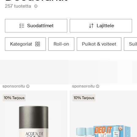
257 tuotetta
suodattimet
lajittele
kategoriat
roll-on
puikot & voiteet
su
sponsoroitu
sponsoroitu
10% Tarjous
10% Tarjous