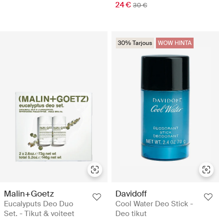
24 €
30 €
30% Tarjous
WOW HINTA
Malin+Goetz
Davidoff
Eucalyputs Deo Duo
Cool Water Deo Stick -
Set. - Tikut & voiteet
Deo tikut