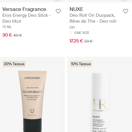
Versace Fragrance
NUXE
Eros Energy Deo Stick -
Deo Roll On Duopack,
Deo tikut
Rêve de The - Deo roll-
on
75 ML
ONE SIZE
30 €
40 €
17.25 €
23 €
20% Tarjous
10% Tarjous