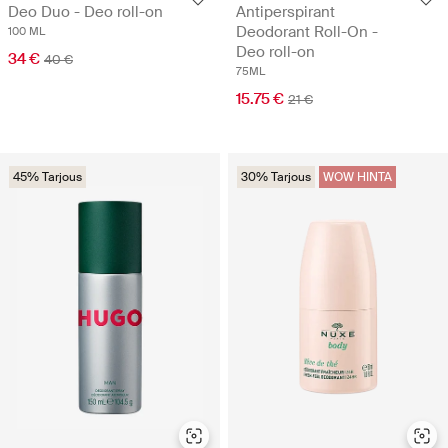
Deo Duo - Deo roll-on
Antiperspirant
Deodorant Roll-On -
100 ML
Deo roll-on
34 €
40 €
75ML
15.75 €
21 €
45% Tarjous
30% Tarjous
WOW HINTA