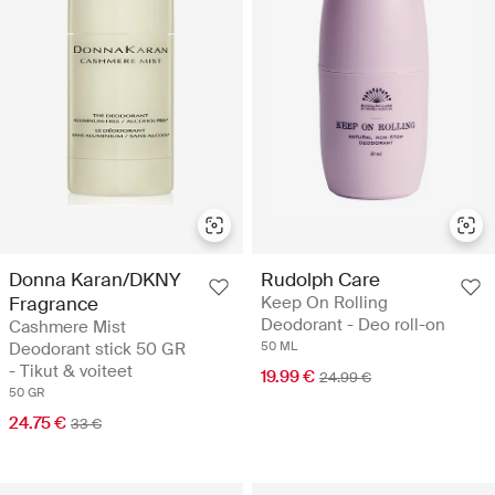
Donna Karan/DKNY
Rudolph Care
Fragrance
Keep On Rolling
Deodorant - Deo roll-on
Cashmere Mist
Deodorant stick 50 GR
50 ML
- Tikut & voiteet
19.99 €
24.99 €
50 GR
24.75 €
33 €