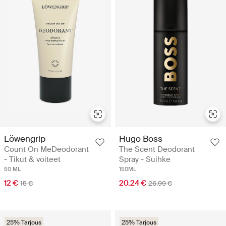
Löwengrip
Hugo Boss
Count On MeDeodorant
The Scent Deodorant
- Tikut & voiteet
Spray - Suihke
50 ML
150ML
12 €
20.24 €
15 €
26.99 €
25% Tarjous
25% Tarjous