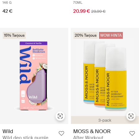
146 G
70ML
42 €
20.99 €
29.99 €
15% Tarjous
20% Tarjous
WOW HINTA
3-pack
Wild
MOSS & NOOR
Wild deo stick purple
After Workout