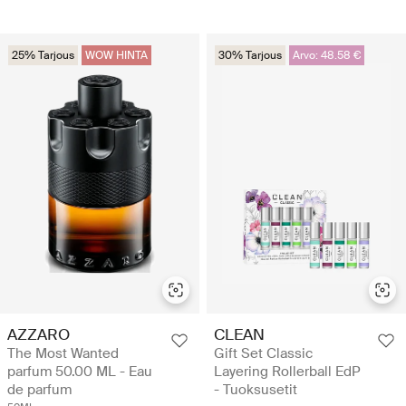
25% Tarjous
WOW HINTA
30% Tarjous
Arvo: 48.58 €
AZZARO
CLEAN
The Most Wanted
Gift Set Classic
parfum 50.00 ML - Eau
Layering Rollerball EdP
de parfum
- Tuoksusetit