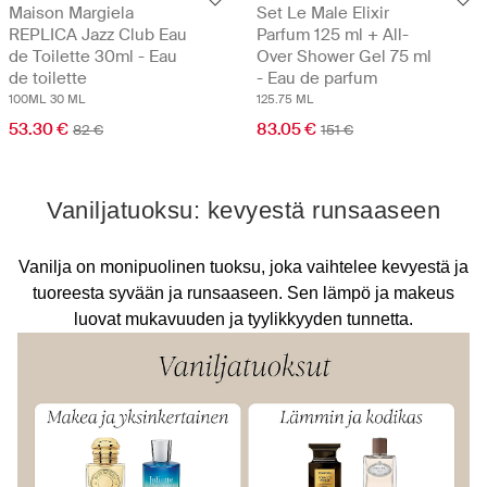
Maison Margiela
Set Le Male Elixir
REPLICA Jazz Club Eau
Parfum 125 ml + All-
de Toilette 30ml - Eau
Over Shower Gel 75 ml
de toilette
- Eau de parfum
100ML
30 ML
125.75 ML
53.30 €
83.05 €
82 €
151 €
Vaniljatuoksu: kevyestä runsaaseen
Vanilja on monipuolinen tuoksu, joka vaihtelee kevyestä ja
tuoreesta syvään ja runsaaseen. Sen lämpö ja makeus
luovat mukavuuden ja tyylikkyyden tunnetta.