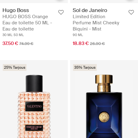
Hugo Boss
Sol de Janeiro
HUGO BOSS Orange
Limited Edition
Eau de toilette 50 ML -
Perfume Mist Cheeky
Eau de toilette
Biquini - Mist
30 ML
50 ML
90 ML
37.50 €
18.83 €
74.99 €
26.90 €
25% Tarjous
35% Tarjous