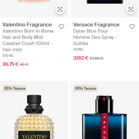
Valentino Fragrance
Versace Fragrance
Valentino Born in Roma
Dylan Blue Pour
Hair and Body Mist
Homme Deo Spray -
Caramel Crush 100ml -
Suihke
Hair mist
100ML
100 ML
37.62 €
57.88 €
36.75 €
49 €
35% Tarjous
35% Tarjous