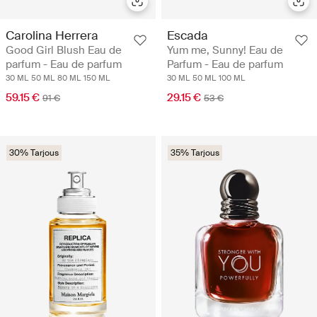
Carolina Herrera
Escada
Good Girl Blush Eau de
Yum me, Sunny! Eau de
parfum - Eau de parfum
Parfum - Eau de parfum
30 ML
50 ML
80 ML
150 ML
30 ML
50 ML
100 ML
59.15 €
29.15 €
91 €
53 €
30% Tarjous
35% Tarjous