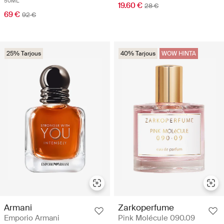
50ML
19.60 €
28 €
69 €
92 €
25% Tarjous
40% Tarjous
WOW HINTA
Armani
Zarkoperfume
Emporio Armani
Pink Molécule 090.09