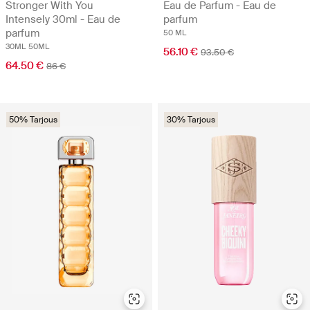
Stronger With You
Eau de Parfum - Eau de
Intensely 30ml - Eau de
parfum
parfum
50 ML
30ML
50ML
56.10 €
93.50 €
64.50 €
86 €
50% Tarjous
30% Tarjous