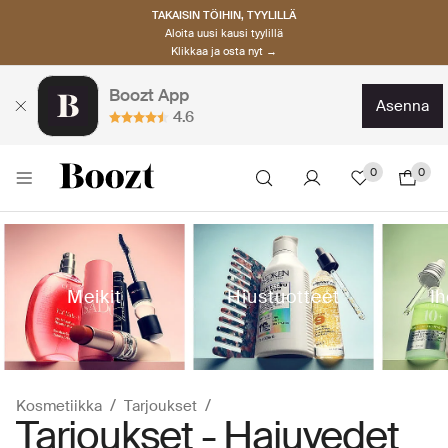
TAKAISIN TÖIHIN, TYYLILLÄ
Aloita uusi kausi tyylillä
Klikkaa ja osta nyt →
Boozt App
asenna
4.6
0
0
Meikit
Hiustuotteet
I
Kosmetiikka
Tarjoukset
Tarjoukset - Hajuvedet