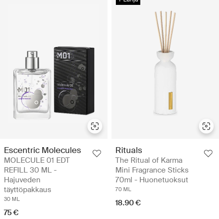
Escentric Molecules
Rituals
MOLECULE 01 EDT
The Ritual of Karma
REFILL 30 ML -
Mini Fragrance Sticks
Hajuveden
70ml - Huonetuoksut
täyttöpakkaus
70 ML
30 ML
18.90 €
75 €