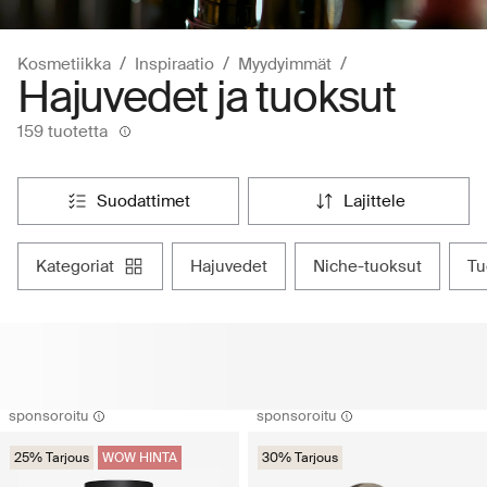
Kosmetiikka
Inspiraatio
Myydyimmät
Hajuvedet ja tuoksut
159 tuotetta
suodattimet
lajittele
kategoriat
hajuvedet
niche-tuoksut
t
sponsoroitu
sponsoroitu
25% Tarjous
WOW HINTA
30% Tarjous