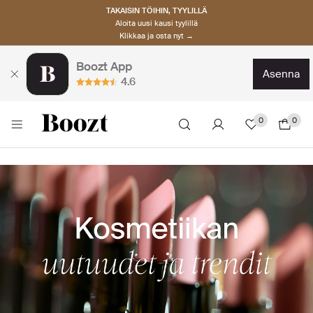
TAKAISIN TÖIHIN, TYYLILLÄ
Aloita uusi kausi tyylillä
Klikkaa ja osta nyt →
Boozt App
asenna
4.6
0
0