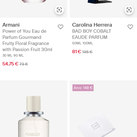
Armani
Carolina Herrera
Power of You Eau de
BAD BOY COBALT
Parfum Gourmand
EAUDE PARFUM
Fruity Floral Fragrance
50ML
100ML
with Passion Fruit 30ml
81 €
135 €
30 ML
90 ML
54.75 €
73 €
Arvo: 148 €