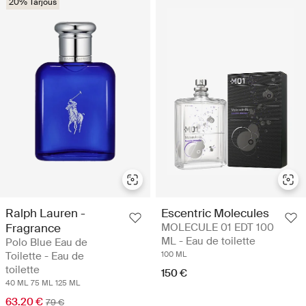
20% Tarjous
Ralph Lauren -
Escentric Molecules
Fragrance
MOLECULE 01 EDT 100
ML - Eau de toilette
Polo Blue Eau de
Toilette - Eau de
100 ML
toilette
150 €
40 ML
75 ML
125 ML
63.20 €
79 €