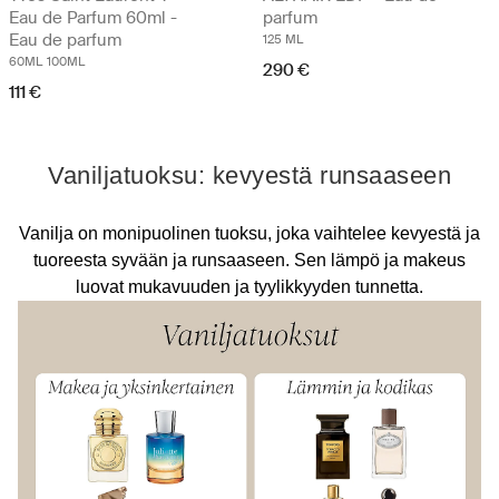
Eau de Parfum 60ml -
parfum
Eau de parfum
125 ML
60ML
100ML
290 €
111 €
Vaniljatuoksu: kevyestä runsaaseen
Vanilja on monipuolinen tuoksu, joka vaihtelee kevyestä ja
tuoreesta syvään ja runsaaseen. Sen lämpö ja makeus
luovat mukavuuden ja tyylikkyyden tunnetta.