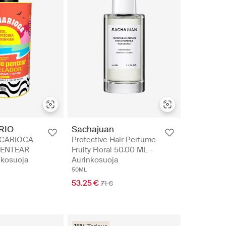
RIO
Sachajuan
 CARIOCA
Protective Hair Perfume
PENTEAR
Fruity Floral 50.00 ML -
nkosuoja
Aurinkosuoja
50ML
53.25 €
71 €