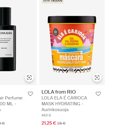
15% Tarjous
LOLA from RIO
air Perfume
LOLA ELA É CARIOCA
.00 ML -
MASK HYDRATING -
a
Aurinkosuoja
450 G
21.25 €
0 €
25 €