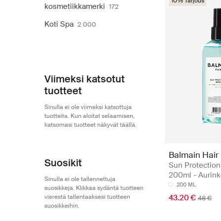
10% Tarjous
kosmetiikkamerki
172
Koti Spa
2 000
Viimeksi katsotut
tuotteet
Sinulla ei ole viimeksi katsottuja
tuotteita. Kun aloitat selaamisen,
katsomasi tuotteet näkyvät täällä.
Balmain Hair
Suosikit
Sun Protection
200ml - Aurin
Sinulla ei ole tallennettuja
200 ML
suosikkeja. Klikkaa sydäntä tuotteen
vierestä tallentaaksesi tuotteen
43.20 €
48 €
suosikkeihin.