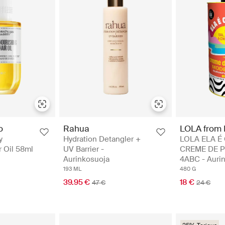
o
Rahua
LOLA from 
y
Hydration Detangler +
LOLA ELA É
r Oil 58ml
UV Barrier -
CREME DE 
Aurinkosuoja
4ABC - Auri
193 ML
480 G
39.95 €
18 €
47 €
24 €