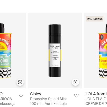
15% Tarjous
IO
Sisley
LOLA from 
ARIOCA
Protective Shield Mist
LOLA ELA É
inkosuoja
100 ml - Aurinkosuoja
CREME DE 