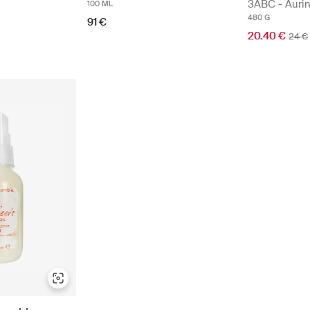
3ABC - Auri
100 ML
480 G
91 €
20.40 €
24 €