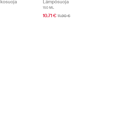
nkosuoja
Lämpösuoja
150 ML
10.71 €
11.90 €