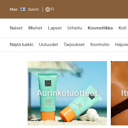
Maa:
Suomi
FI
Naiset
Miehet
Lapset
Urheilu
Kosmetiikka
Koti
Näytä kaikki
Uutuudet
Tarjoukset
Ihonhoito
Hajuve
Aurinkotuotteet
I