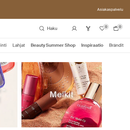
Asiakaspalvelu
0
0
Haku
inti
Lahjat
Beauty Summer Shop
Inspiraatio
Brändit
 -
Meikit