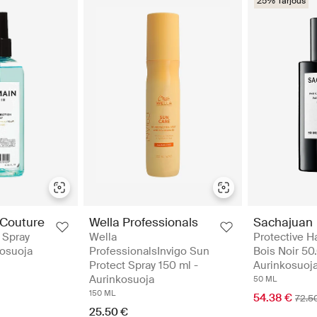
25% Tarjous
 Couture
Wella Professionals
Sachajuan
 Spray
Wella
Protective H
kosuoja
ProfessionalsInvigo Sun
Bois Noir 50
Protect Spray 150 ml -
Aurinkosuoj
Aurinkosuoja
50 ML
150 ML
54.38 €
72.5
25.50 €