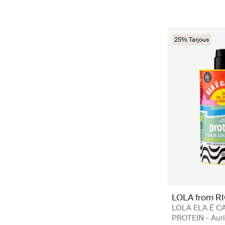
25% Tarjous
LOLA from R
LOLA ELA É C
PROTEIN - Aur