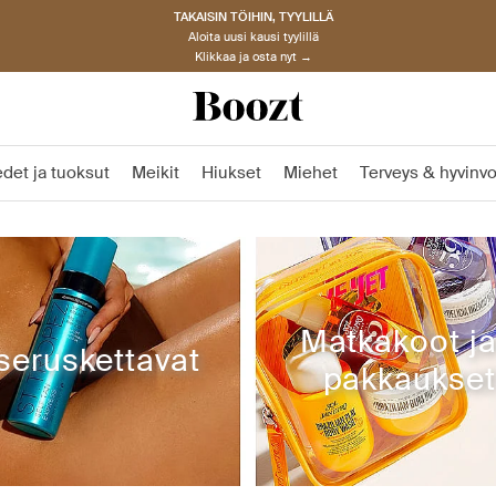
TAKAISIN TÖIHIN, TYYLILLÄ
Aloita uusi kausi tyylillä
Klikkaa ja osta nyt →
det ja tuoksut
Meikit
Hiukset
Miehet
Terveys & hyvinvo
Matkakoot ja
tseruskettavat
pakkaukset