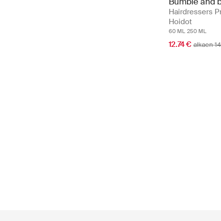
Bumble and 
Hairdressers P
Hoidot
60 ML
250 ML
12.74 €
alkaen 14