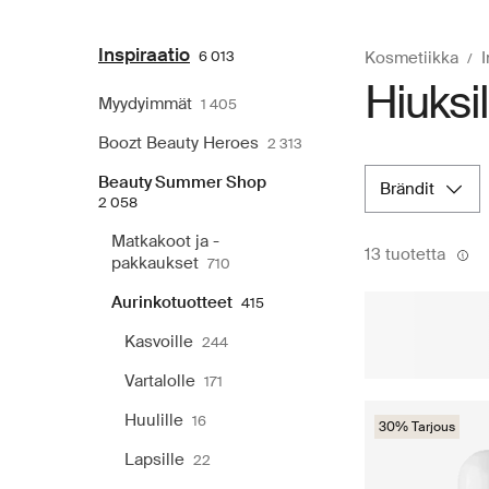
Inspiraatio
6 013
Kosmetiikka
I
Hiuksil
Myydyimmät
1 405
Boozt Beauty Heroes
2 313
Beauty Summer Shop
brändit
2 058
Matkakoot ja -
13 tuotetta
pakkaukset
710
Aurinkotuotteet
415
Kasvoille
244
Vartalolle
171
Huulille
16
30% Tarjous
Lapsille
22