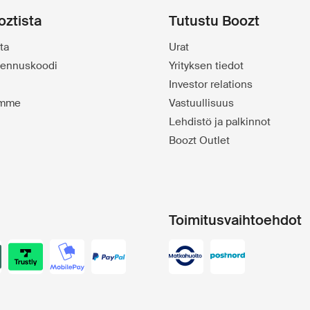
oztista
Tutustu Boozt
ta
Urat
alennuskoodi
Yrityksen tiedot
Investor relations
emme
Vastuullisuus
Lehdistö ja palkinnot
Boozt Outlet
Toimitusvaihtoehdot