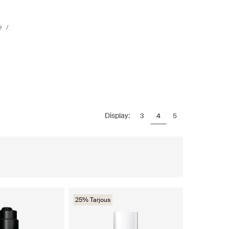
e
Display:
3
4
5
25% Tarjous