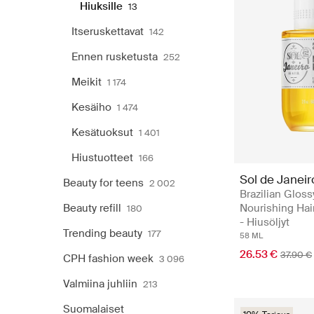
Hiuksille
13
Itseruskettavat
142
Ennen rusketusta
252
Meikit
1 174
Kesäiho
1 474
Kesätuoksut
1 401
Hiustuotteet
166
Sol de Janeir
Beauty for teens
2 002
Brazilian Gloss
Beauty refill
Nourishing Hai
180
- Hiusöljyt
Trending beauty
177
58 ML
26.53 €
37.90 €
CPH fashion week
3 096
Valmiina juhliin
213
Suomalaiset